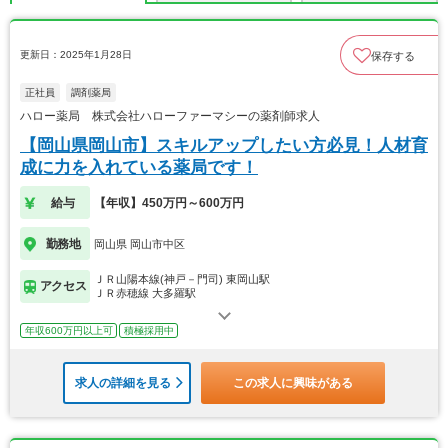
更新日：2025年1月28日
保存する
正社員
調剤薬局
ハロー薬局 株式会社ハローファーマシーの薬剤師求人
【岡山県岡山市】スキルアップしたい方必見！人材育
成に力を入れている薬局です！
給与
【年収】450万円～600万円
勤務地
岡山県 岡山市中区
ＪＲ山陽本線(神戸－門司) 東岡山駅
アクセス
ＪＲ赤穂線 大多羅駅
年収600万円以上可
積極採用中
求人の詳細を見る
この求人に興味がある