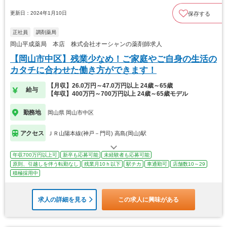
更新日：2024年1月10日
保存する
正社員
調剤薬局
岡山平成薬局 本店 株式会社オーシャンの薬剤師求人
【岡山市中区】残業少なめ！ご家庭やご自身の生活の
カタチに合わせた働き方ができます！
【月収】26.0万円～47.0万円以上 24歳～65歳
給与
【年収】400万円～700万円以上 24歳～65歳モデル
勤務地
岡山県 岡山市中区
アクセス
ＪＲ山陽本線(神戸－門司) 高島(岡山)駅
年収700万円以上可
新卒も応募可能
未経験者も応募可能
原則、引越しを伴う転勤なし
残業月10ｈ以下
駅チカ
車通勤可
店舗数10～29
積極採用中
求人の詳細を見る
この求人に興味がある