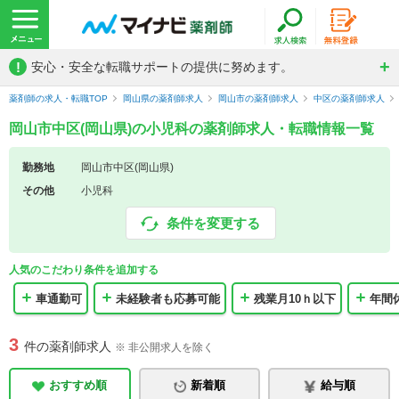
!
安心・安全な転職サポートの提供に努めます。
薬剤師の求人・転職TOP
岡山県の薬剤師求人
岡山市の薬剤師求人
中区の薬剤師求人
岡山市中区(岡山県)の小児科の薬剤師求人・転職情報一覧
勤務地
岡山市中区(岡山県)
その他
小児科
条件を変更する
人気のこだわり条件を追加する
車通勤可
未経験者も応募可能
残業月10ｈ以下
年間
3
件の薬剤師求人
※ 非公開求人を除く
おすすめ順
新着順
給与順