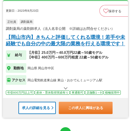
更新日：2023年8月23日
保存する
正社員
調剤薬局
調剤薬局の薬剤師求人（法人名非公開 ※詳細はお問合せください）
【岡山市内】きちんと評価してくれる環境！若手や未
経験でも自分の中の最大限の業務を行える環境です！
【月収】25.0万円～40.0万円22歳～50歳モデル
給与
【年収】400万円～600万円程度 22歳～50歳モデル
勤務地
岡山県 岡山市中区
アクセス
岡山電気軌道東山線 東山・おかでんミュージアム駅
年収600万円以上可
産休・育休取得実績有り
車通勤可
店舗数1～9
積極採用中
求人の詳細を見る
この求人に興味がある