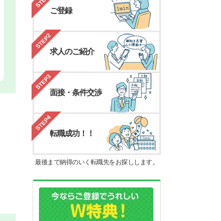
STEP1
ご登録
STEP2
求人のご紹介
STEP3
面接・条件交渉
STEP4
転職成功！！
最後まで納得のいく転職先をお探しします。