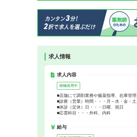
求人情報
求人内容
積極採用中
■店舗にて調剤業務や服薬指導、在庫管
■診療（営業）時間・・・月～水・金・土／8:3
■休診（定休）日・・・日曜、祝日
■応需科目・・・外科、内科
給与