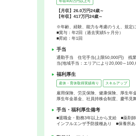
年収400万円以上可
【月収】26.0万円24歳～
【年収】417万円24歳～
※年齢、経験、能力を考慮のうえ、規定
■賞与：年2回（過去実績5ヶ月分）
■昇給：年1回
手当
通勤手当 住宅手当(上限50,000円) 残
当(地域手当：エリアにより20,000～100
福利厚生
産休・育休取得実績有り
スキルアップ
雇用保険、労災保険、健康保険、厚生年
厚生年金基金、社員持株会制度、慶弔見
手当・福利厚生備考
■退職金・勤務3年以上から支給 ■薬剤
インフルエンザ予防接種あり ■保養所あ