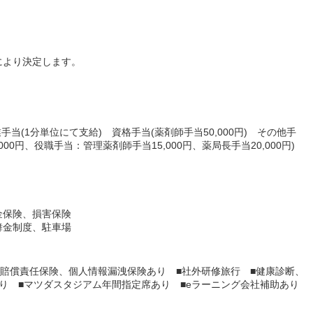
により決定します。
業手当(1分単位にて支給) 資格手当(薬剤師手当50,000円) その他手
,000円、役職手当：管理薬剤師手当15,000円、薬局長手当20,000円)
金保険、損害保険
舞金制度、駐車場
師賠償責任保険、個人情報漏洩保険あり ■社外研修旅行 ■健康診断、
り ■マツダスタジアム年間指定席あり ■eラーニング会社補助あり