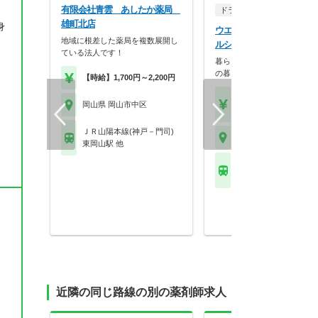
有限会社青雲 あしたか薬局
ドラッグストア（調剤併設
雄町北店
身
ウエルシア薬局株式会社 
地域に根差した薬局を複数展開し
ルシア岡山浜店
ている法人です！
暮らしを支える仕事だから、
の暮らしも大切に。業…
【時給】1,700円～2,200円
【月収】33.5万円
岡山県 岡山市中区
【年収】515万円～65
、
ＪＲ山陽本線(神戸－門司)
岡山県 岡山市中区
東岡山駅 他
ＪＲ山陽本線(神戸－門
西川原駅
近隣の同じ路線の別の薬剤師求人