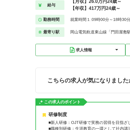
【月収】26.0万円24歳～
給与
【年収】417万円24歳～
勤務時間
就業時間１:09時00分～18時30
最寄り駅
岡山電気軌道東山線「門田屋敷駅
求人情報
こちらの求人が気になりました
この求人のポイント
研修制度
■新人研修：OJT研修で実務の習得を目指ざ
■職種別研修：生涯教育の一環として社内講