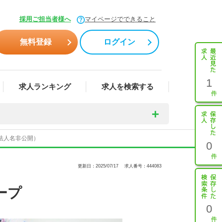
採用ご担当者様へ
マイページでできること
無料登録
ログイン
1
求人ランキング
求人を検索する
（法人名非公開）
0
更新日：2025/07/17
求人番号：444083
ープ
0