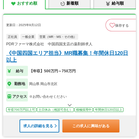
おすすめ順
新着順
給与順
更新日：2025年9月12日
保存する
正社員
一般企業
営業（MR・MS・その他）
PDRファーマ株式会社 中国四国支店の薬剤師求人
《中国四国エリア担当》MR職募集！年間休日120日
以上
給与
【年収】500万円～750万円
勤務地
岡山県 岡山市北区
アクセス
※お問い合わせください
年収700万円以上可
土日休み（相談可含む）
積極採用中
年間休日120日以上
求人の詳細を見る
この求人に興味がある