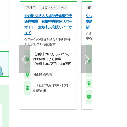
正社員
病院・クリニック
正社員
調剤薬局
公益財団法人大原記念倉敷中央
シップヘルスケアファーマ
医療機構 倉敷中央病院リバー
株式会社 ひまわり薬局 
サイド 倉敷中央病院リバーサ
店
イド
在宅×研修×挑戦！グループ
安心感で最先端医療…
住宅手当や職員食堂など福利厚生
が充実している病院求…
【月収】30.0万円～46.
円※金額は面接の評価
【月収】20.0万円～22.0万
で前後いたします
円★経験により優遇
【年収】450万円～70
【年収】360万円～380万円
※新卒は415万円～に
す
岡山県 倉敷市
岡山県 倉敷市
ＪＲ山陽本線(神戸－門司)
倉敷駅 他
ＪＲ本四備讃線(茶屋
島) 児島駅