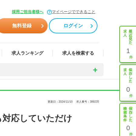
採用ご担当者様へ
マイページでできること
無料登録
ログイン
1
求人ランキング
求人を検索する
0
更新日：2024/11/10
求人番号：389235
も対応していただけ
0