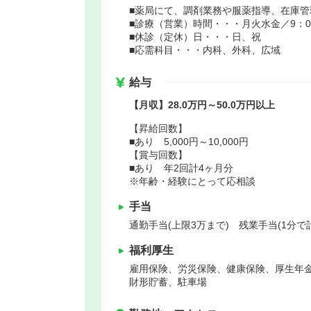
■薬局にて、調剤業務や服薬指導、在庫
■診療（営業）時間・・・月火水金／9：00～
■休診（定休）日・・・日、祝
■応需科目・・・内科、外科、広域
給与
【月収】28.0万円～50.0万円以上
【昇給回数】
■あり 5,000円～10,000円
【賞与回数】
■あり 年2回計4ヶ月分
※年齢・経験にとって応相談
手当
通勤手当(上限3万まで) 残業手当(1分で
福利厚生
雇用保険、労災保険、健康保険、厚生年
財形貯蓄、駐車場