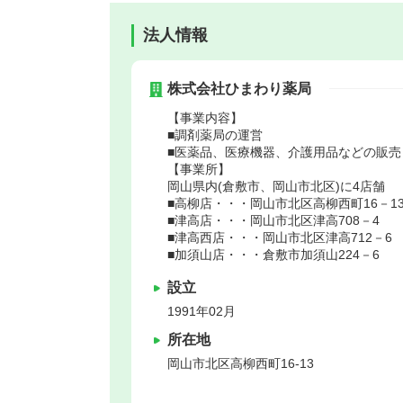
法人情報
株式会社ひまわり薬局
【事業内容】
■調剤薬局の運営
■医薬品、医療機器、介護用品などの販売
【事業所】
岡山県内(倉敷市、岡山市北区)に4店舗
■高柳店・・・岡山市北区高柳西町16－1
■津高店・・・岡山市北区津高708－4
■津高西店・・・岡山市北区津高712－6
■加須山店・・・倉敷市加須山224－6
設立
1991年02月
所在地
岡山市北区
高柳西町16-13