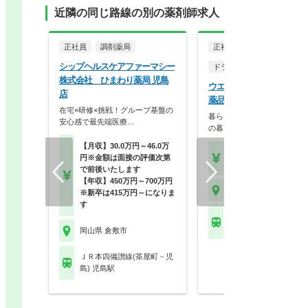
近隣の同じ路線の別の薬剤師求人
正社員
調剤薬局
正社員
シップヘルスケアファーマシー
ドラッグストア（調剤併設
株式会社 ひまわり薬局 児島
ウエルシア薬局株式会社 
店
薬品倉敷林店
在宅×研修×挑戦！グループ基盤の
暮らしを支える仕事だから、
安心感で最先端医療…
の暮らしも大切に。業…
【月収】30.0万円～46.0万
【月収】33.5万円
円※金額は面接の評価次第
【年収】515万円～65
で前後いたします
【年収】450万円～700万円
岡山県 倉敷市
※新卒は415万円～になりま
す
ＪＲ本四備讃線(茶屋
島) 木見駅
岡山県 倉敷市
ＪＲ本四備讃線(茶屋町－児
島) 児島駅