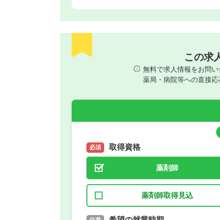
この求
無料で求人情報をお問い
薬局・病院等への直接応
取得資格
必須
薬剤師
薬剤師取得見込
取得予定年
希望の就業時期
必須
任意