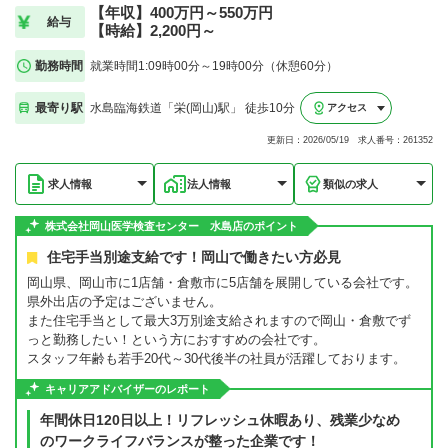
【年収】400万円～550万円
給与
【時給】2,200円～
勤務時間
就業時間1:09時00分～19時00分（休憩60分）
最寄り駅
水島臨海鉄道「栄(岡山)駅」 徒歩10分
アクセス
更新日：2026/05/19 求人番号：261352
求人情報
法人情報
類似の求人
株式会社岡山医学検査センター 水島店のポイント
住宅手当別途支給です！岡山で働きたい方必見
岡山県、岡山市に1店舗・倉敷市に5店舗を展開している会社です。
県外出店の予定はございません。
また住宅手当として最大3万別途支給されますので岡山・倉敷でず
っと勤務したい！という方におすすめの会社です。
スタッフ年齢も若手20代～30代後半の社員が活躍しております。
キャリアアドバイザーのレポート
年間休日120日以上！リフレッシュ休暇あり、残業少なめ
のワークライフバランスが整った企業です！