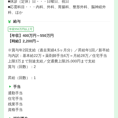
■休診（定休）日・・・日曜日、祝日
■応需科目・・・内科、外科、胃腸科、整形外科、脳神経外
科、ほか
給与
年収550万円以上可
【年収】400万円～550万円
【時給】2,200円～
※賞与年2回支給（過去実績4,5ヶ月分）／昇給年1回／新卒給
与内訳：基本給22万＋薬剤師手当6万＝月給28万／住宅手当
上限3万まで別途支給／交通費上限25,000円まで支給
賞与（回数）：2
昇給（回数）：1
手当
通勤手当
住宅手当
残業手当
資格手当