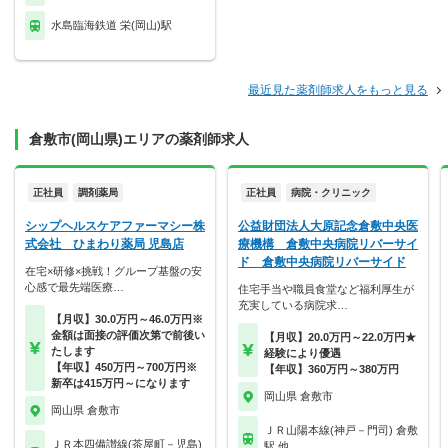
水島臨海鉄道 栄(岡山)駅
最近見た薬剤師求人をもっと見る
倉敷市(岡山県)エリアの薬剤師求人
正社員
調剤薬局
正社員
病院・クリニック
シップヘルスケアファーマシー株
公益財団法人大原記念倉敷中央医
式会社 ひまわり薬局 児島店
療機構 倉敷中央病院リバーサイ
ド 倉敷中央病院リバーサイド
在宅×研修×挑戦！グループ基盤の安
心感で最先端医療…
住宅手当や職員食堂など福利厚生が
充実している病院求…
【月収】30.0万円～46.0万円※
金額は面接の評価次第で前後い
【月収】20.0万円～22.0万円★
たします
経験により優遇
【年収】450万円～700万円※
【年収】360万円～380万円
新卒は415万円～になります
岡山県 倉敷市
岡山県 倉敷市
ＪＲ山陽本線(神戸－門司) 倉敷
ＪＲ本四備讃線(茶屋町－児島)
駅 他