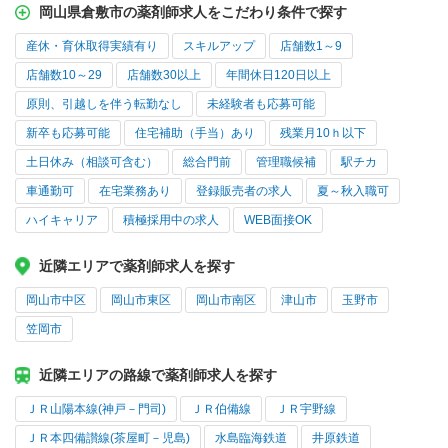
岡山県倉敷市の薬剤師求人をこだわり条件で探す
産休・育休取得実績有り
スキルアップ
店舗数1～9
店舗数10～29
店舗数30以上
年間休日120日以上
原則、引越しを伴う転勤なし
未経験者も応募可能
新卒も応募可能
住宅補助（手当）あり
残業月10ｈ以下
土日休み（相談可含む）
総合門前
管理職候補
駅チカ
車通勤可
在宅業務あり
登録販売者の求人
夏～秋入職可
ハイキャリア
積極採用中の求人
WEB面接OK
近隣エリアで薬剤師求人を探す
岡山市中区
岡山市東区
岡山市南区
津山市
玉野市
笠岡市
近隣エリアの路線で薬剤師求人を探す
ＪＲ山陽本線(神戸－門司)
ＪＲ伯備線
ＪＲ宇野線
ＪＲ本四備讃線(茶屋町－児島)
水島臨海鉄道
井原鉄道