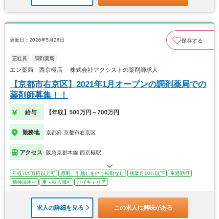
更新日：2026年5月26日
保存する
正社員
調剤薬局
エン薬局 西京極店 株式会社アクシストの薬剤師求人
【京都市右京区】2021年1月オープンの調剤薬局での
薬剤師募集！！
給与
【年収】500万円～700万円
勤務地
京都府 京都市右京区
アクセス
阪急京都本線 西京極駅
年収700万円以上可
原則、引越しを伴う転勤なし
残業月10ｈ以下
車通勤可
積極採用中
夏～秋入職可
ハイキャリア
求人の詳細を見る
この求人に興味がある