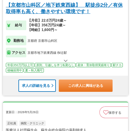
【京都市山科区／地下鉄東西線】 駅徒歩2分／有休
取得率も高く、働きやすい環境です！
【月収】22.0万円24歳～
給与
【年収】356万円24歳～
【時給】1,600円～
勤務地
京都府 京都市山科区
アクセス
京都市地下鉄東西線 椥辻駅
年収350万円以上可
原則、引越しを伴う転勤なし
産休・育休取得実績有り
駅チカ
積極採用中
夏～秋入職可
求人の詳細を見る
この求人に興味がある
更新日：2026年5月26日
保存する
正社員
病院・クリニック
医療法人社団蘇生会 蘇生会総合病院の薬剤師求人