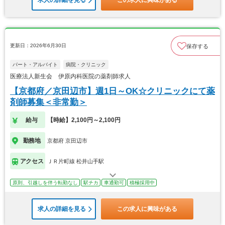
求人の詳細を見る
この求人に興味がある
更新日：2026年6月30日
保存する
パート・アルバイト
病院・クリニック
医療法人新生会 伊原内科医院の薬剤師求人
【京都府／京田辺市】週1日～OK☆クリニックにて薬
剤師募集＜非常勤＞
給与
【時給】2,100円～2,100円
勤務地
京都府 京田辺市
アクセス
ＪＲ片町線 松井山手駅
原則、引越しを伴う転勤なし
駅チカ
車通勤可
積極採用中
求人の詳細を見る
この求人に興味がある