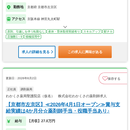
勤務地
京都府 京都市左京区
アクセス
京阪本線 神宮丸太町駅
原則、引越しを伴う転勤なし
産休・育休取得実績有り
スキルアップ
駅チカ
店舗数1～9
積極採用中
求人の詳細を見る
この求人に興味がある
更新日：2026年6月2日
保存する
正社員
調剤薬局
わかくさ薬局聖護院店（仮名） 株式会社わかくさの薬剤師求人
【京都市左京区】≪2026年4月1日オープン≫賞与支
給実績は4か月分☆薬剤師手当・役職手当あり♪
給与
【月収】27.0万円