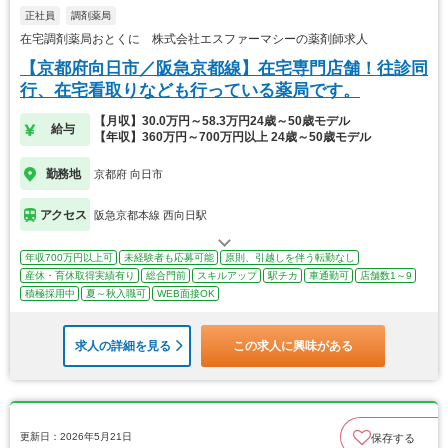
正社員
調剤薬局
在宅調剤薬局おとくに 株式会社エスファーマシーの薬剤師求人
【京都府向日市／阪急京都線】在宅専門店舗！往診同
行、在宅看取りなども行っている薬局です。
【月収】30.0万円～58.3万円24歳～50歳モデル
給与
【年収】360万円～700万円以上 24歳～50歳モデル
勤務地
京都府 向日市
アクセス
阪急京都本線 西向日駅
年収700万円以上可
未経験者も応募可能
原則、引越しを伴う転勤なし
産休・育休取得実績有り
総合門前
スキルアップ
駅チカ
車通勤可
店舗数1～9
積極採用中
夏～秋入職可
WEB面接OK
求人の詳細を見る
この求人に興味がある
更新日：2026年5月21日
保存する