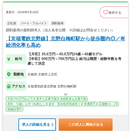
更新日：2026年5月18日
保存する
正社員
パート・アルバイト
調剤薬局
調剤薬局の薬剤師求人（法人名非公開 ※詳細はお問合せください）
【京福電鉄北野線】北野白梅町駅から徒歩圏内◎／有
給消化率も高め
【月収】35.0万円～45.0万円24歳～40歳モデル
給与
【年収】500万円～700万円以上 給与は職歴・経験年数を考
慮して決定
勤務地
京都府 京都市上京区
アクセス
京福電気鉄道北野線 北野白梅町駅
年収700万円以上可
新卒も応募可能
未経験者も応募可能
原則、引越しを伴う転勤なし
産休・育休取得実績有り
車通勤可
店舗数10～29
積極採用中
求人の詳細を見る
この求人に興味がある