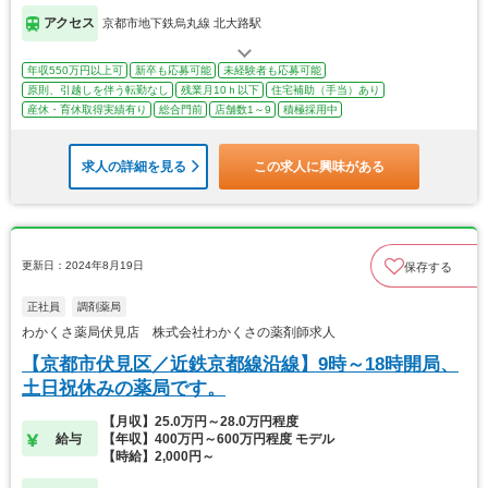
アクセス
京都市地下鉄烏丸線 北大路駅
年収550万円以上可
新卒も応募可能
未経験者も応募可能
原則、引越しを伴う転勤なし
残業月10ｈ以下
住宅補助（手当）あり
産休・育休取得実績有り
総合門前
店舗数1～9
積極採用中
求人の詳細を見る
この求人に興味がある
更新日：2024年8月19日
保存する
正社員
調剤薬局
わかくさ薬局伏見店 株式会社わかくさの薬剤師求人
【京都市伏見区／近鉄京都線沿線】9時～18時開局、
土日祝休みの薬局です。
【月収】25.0万円～28.0万円程度
給与
【年収】400万円～600万円程度 モデル
【時給】2,000円～