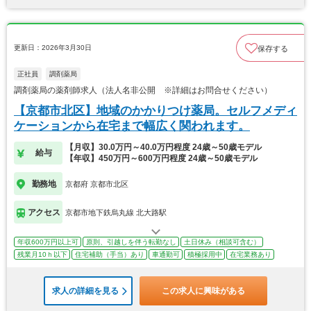
更新日：2026年3月30日
保存する
正社員
調剤薬局
調剤薬局の薬剤師求人（法人名非公開 ※詳細はお問合せください）
【京都市北区】地域のかかりつけ薬局。セルフメディ
ケーションから在宅まで幅広く関われます。
【月収】30.0万円～40.0万円程度 24歳～50歳モデル
給与
【年収】450万円～600万円程度 24歳～50歳モデル
勤務地
京都府 京都市北区
アクセス
京都市地下鉄烏丸線 北大路駅
年収600万円以上可
原則、引越しを伴う転勤なし
土日休み（相談可含む）
残業月10ｈ以下
住宅補助（手当）あり
車通勤可
積極採用中
在宅業務あり
求人の詳細を見る
この求人に興味がある