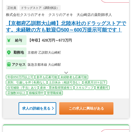
正社員
ドラッグストア（調剤併設）
株式会社クスリのアオキ クスリのアオキ 大山崎店の薬剤師求人
【京都府乙訓郡大山崎】北陸本社のドラッグストアで
す。未経験の方も歓迎◎500～600万提示可能です！
給与
【年収】428万円～673万円
勤務地
京都府 乙訓郡大山崎町
アクセス
阪急京都本線 大山崎駅
年収650万円以上可
新卒も応募可能
未経験者も応募可能
原則、引越しを伴う転勤なし
土日休み（相談可含む）
残業月10ｈ以下
住宅補助（手当）あり
産休・育休取得実績有り
スキルアップ
車通勤可
店舗数30以上
積極採用中
管理職候補
求人の詳細を見る
この求人に興味がある