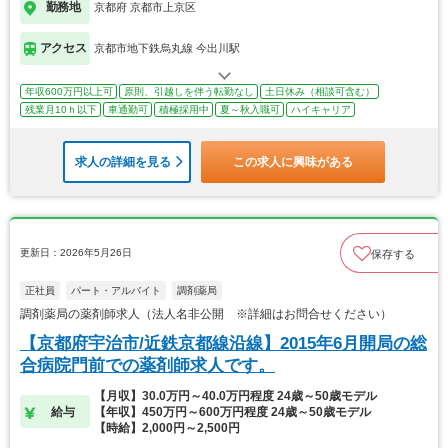
勤務地
京都府 京都市上京区
アクセス
京都市地下鉄烏丸線 今出川駅
年収600万円以上可
原則、引越しを伴う転勤なし
土日休み（相談可含む）
残業月10ｈ以下
車通勤可
積極採用中
夏～秋入職可
ハイキャリア
求人の詳細を見る
この求人に興味がある
更新日：2026年5月26日
保存する
正社員
パート・アルバイト
調剤薬局
調剤薬局の薬剤師求人（法人名非公開 ※詳細はお問合せください）
【京都府宇治市/近鉄京都線沿線】2015年6月開局の総
合病院門前での薬剤師求人です。
【月収】30.0万円～40.0万円程度 24歳～50歳モデル
給与
【年収】450万円～600万円程度 24歳～50歳モデル
【時給】2,000円～2,500円