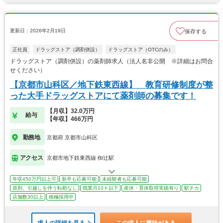
更新日：2026年2月19日
保存する
正社員
ドラッグストア（調剤併設）
ドラッグストア（OTCのみ）
ドラッグストア（調剤併設）の薬剤師求人（法人名非公開 ※詳細はお問合
せください）
【京都市山科区／地下鉄東西線】 教育研修制度が整
った大手ドラッグストアにて薬剤師の募集です！
【月収】32.0万円
給与
【年収】466万円
勤務地
京都府 京都市山科区
アクセス
京都市地下鉄東西線 椥辻駅
年収450万円以上可
新卒も応募可能
未経験者も応募可能
原則、引越しを伴う転勤なし
残業月10ｈ以下
産休・育休取得実績有り
駅チカ
店舗数30以上
積極採用中