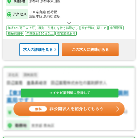
勤務地
京都府 京都市東山区
ＪＲ奈良線 稲荷駅
アクセス
京阪本線 鳥羽街道駅
年収650万円以上可
原則、引越しを伴う転勤なし
総合門前
駅チカ
車通勤可
積極採用中
年間休日120日以上
在宅業務あり
求人の詳細を見る
この求人に興味がある