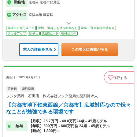
勤務地
京都府 京都市伏見区
アクセス
京阪本線 藤森駅
年収600万円以上可
原則、引越しを伴う転勤なし
産休・育休取得実績有り
スキルアップ
駅チカ
店舗数1～9
積極採用中
求人の詳細を見る
この求人に興味がある
更新日：2024年7月25日
保存する
正社員
調剤薬局
フジタ薬局 石田店 株式会社フジタ薬局の薬剤師求人
【京都市地下鉄東西線／京都市】広域対応なので様々
なことが勉強できる環境です
【月収】25.7万円～40.0万円24歳～45歳モデル
給与
【年収】300万円～600万円位 24歳～45歳モデル
【時給】1,800円～