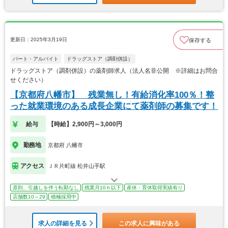
更新日：2025年3月19日
保存する
パート・アルバイト
ドラッグストア（調剤併設）
ドラッグストア（調剤併設）の薬剤師求人（法人名非公開 ※詳細はお問合
せください）
【京都府八幡市】 残業無し！有給消化率100％！整
った就業環境のある成長企業にて薬剤師の募集です！
給与
【時給】2,900円～3,000円
勤務地
京都府 八幡市
アクセス
ＪＲ片町線 松井山手駅
原則、引越しを伴う転勤なし
残業月10ｈ以下
産休・育休取得実績有り
店舗数10～29
積極採用中
求人の詳細を見る
この求人に興味がある