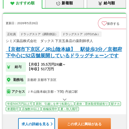
おすすめ順
新着順
給与順
更新日：2026年5月26日
保存する
正社員
ドラッグストア（調剤併設）
ドラッグストア（OTCのみ）
シミズ薬品株式会社 ダックス 下京五条店の薬剤師求人
【京都市下京区／JR山陰本線】 駅徒歩3分／京都府
下中心に52店舗展開しているドラッグチェーンです
【月収】35.5万円24歳～
給与
【年収】517万円
勤務地
京都府 京都市下京区
アクセス
ＪＲ山陰本線(京都－下関) 丹波口駅
年収500万円以上可
原則、引越しを伴う転勤なし
産休・育休取得実績有り
駅チカ
車通勤可
店舗数30以上
積極採用中
夏～秋入職可
求人の詳細を見る
この求人に興味がある