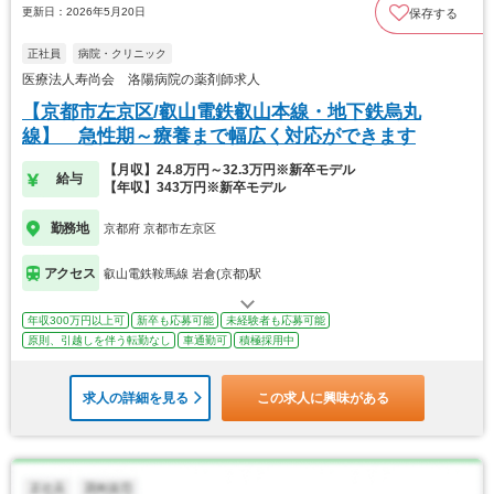
更新日：2026年5月20日
保存する
正社員
病院・クリニック
医療法人寿尚会 洛陽病院の薬剤師求人
【京都市左京区/叡山電鉄叡山本線・地下鉄烏丸
線】 急性期～療養まで幅広く対応ができます
【月収】24.8万円～32.3万円※新卒モデル
給与
【年収】343万円※新卒モデル
勤務地
京都府 京都市左京区
アクセス
叡山電鉄鞍馬線 岩倉(京都)駅
年収300万円以上可
新卒も応募可能
未経験者も応募可能
原則、引越しを伴う転勤なし
車通勤可
積極採用中
求人の詳細を見る
この求人に興味がある