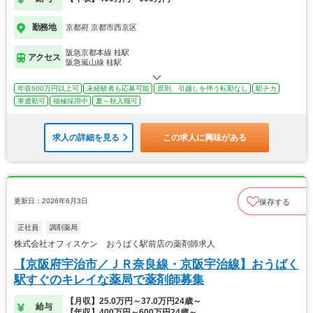
勤務地
京都府 京都市西京区
阪急京都本線 桂駅
アクセス
阪急嵐山線 桂駅
年収600万円以上可
未経験者も応募可能
原則、引越しを伴う転勤なし
駅チカ
車通勤可
積極採用中
夏～秋入職可
求人の詳細を見る
この求人に興味がある
更新日：2026年6月3日
保存する
正社員
調剤薬局
株式会社オフィスケン おうばく駅前店の薬剤師求人
【京阪府宇治市／ＪＲ奈良線・京阪宇治線】おうばく
駅すぐのキレイな薬局で薬剤師募集
【月収】25.0万円～37.0万円24歳～
給与
【年収】400万円～600万円24歳～