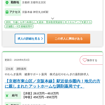
勤務地
京都府 京都市左京区
アクセス
京阪本線 神宮丸太町駅
原則、引越しを伴う転勤なし
産休・育休取得実績有り
スキルアップ
駅チカ
店舗数1～9
積極採用中
求人の詳細を見る
この求人に興味がある
更新日：2026年6月2日
保存する
正社員
調剤薬局
やわらぎ薬局 健康サポート薬局 株式会社やわらぎの薬剤師求人
【京都市東山区／京阪本線】駅近徒歩圏内！地元の方
に親しまれたアットホームな調剤薬局です。
【月収】28.0万円～40.0万円
給与
【年収】450万円～650万円