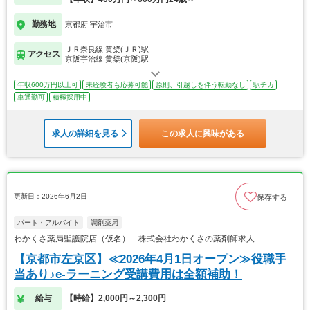
勤務地
京都府 宇治市
ＪＲ奈良線 黄檗(ＪＲ)駅
アクセス
京阪宇治線 黄檗(京阪)駅
年収600万円以上可
未経験者も応募可能
原則、引越しを伴う転勤なし
駅チカ
車通勤可
積極採用中
求人の詳細を見る
この求人に興味がある
更新日：2026年6月2日
保存する
パート・アルバイト
調剤薬局
わかくさ薬局聖護院店（仮名） 株式会社わかくさの薬剤師求人
【京都市左京区】≪2026年4月1日オープン≫役職手
当あり♪e-ラーニング受講費用は全額補助！
給与
【時給】2,000円～2,300円