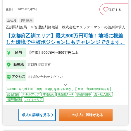
更新日：2026年5月26日
保存する
正社員
調剤薬局
乙訓調剤薬局 ※管理薬剤師候補 株式会社エスファーマシーの薬剤師求人
【京都府乙訓エリア】最大800万円可能！地域に根差
した環境で中核ポジションにもチャレンジできます。
給与
【年収】500万円～800万円以上
勤務地
京都府 長岡京市
アクセス
※お問い合わせください
年収800万円以上可
原則、引越しを伴う転勤なし
産休・育休取得実績有り
総合門前
スキルアップ
車通勤可
店舗数1～9
積極採用中
夏～秋入職可
管理職候補
ハイキャリア
求人の詳細を見る
この求人に興味がある