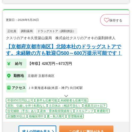
更新日：2026年5月26日
保存する
正社員
調剤薬局
ドラッグストア（調剤併設）
クスリのアオキ久世築山薬局 株式会社クスリのアオキの薬剤師求人
【京都府京都市南区】北陸本社のドラッグストアで
す。未経験の方も歓迎◎500～600万提示可能です！
給与
【年収】428万円～673万円
勤務地
京都府 京都市南区
アクセス
ＪＲ東海道本線(米原－神戸) 向日町駅
年収650万円以上可
新卒も応募可能
未経験者も応募可能
原則、引越しを伴う転勤なし
土日休み（相談可含む）
残業月10ｈ以下
住宅補助（手当）あり
産休・育休取得実績有り
スキルアップ
車通勤可
店舗数30以上
積極採用中
夏～秋入職可
管理職候補
求人の詳細を見る
この求人に興味がある