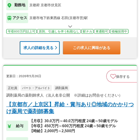
勤務地
京都府 京都市伏見区
アクセス
京都市地下鉄東西線 石田(京都市営)駅
年収600万円以上可
原則、引越しを伴う転勤なし
駅チカ
車通勤可
積極採用中
求人の詳細を見る
この求人に興味がある
更新日：2026年5月26日
保存する
正社員
パート・アルバイト
調剤薬局
調剤薬局の薬剤師求人（法人名非公開 ※詳細はお問合せください）
【京都市／上京区】昇給・賞与あり◎地域のかかりつ
け薬局で薬剤師募集
【月収】30.0万円～40.0万円程度 24歳～50歳モデル
給与
【年収】450万円～600万円程度 24歳～50歳モデル
【時給】2,000円～2,500円