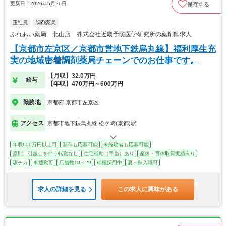
更新日：2026年5月26日
保存する
正社員
調剤薬局
ふれあい薬局 北山店 株式会社近畿予防医学研究所の薬剤師求人
【京都市左京区／京都市営地下鉄烏丸線】福利厚生充
実の地域密着調剤薬局チェーンでのお仕事です。
【月収】32.0万円
給与
【年収】470万円～600万円
勤務地
京都府 京都市左京区
アクセス
京都市地下鉄烏丸線 松ケ崎(京都)駅
年収600万円以上可
新卒も応募可能
未経験者も応募可能
原則、引越しを伴う転勤なし
住宅補助（手当）あり
産休・育休取得実績有り
駅チカ
車通勤可
店舗数10～29
積極採用中
夏～秋入職可
求人の詳細を見る
この求人に興味がある