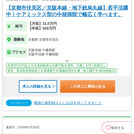
【京都市伏見区／京阪本線・地下鉄烏丸線】若手活躍
中！ケアミックス型の中核病院で幅広く学べます。
【月収】31.0万円
給与
【年収】500万円
勤務地
京都府 京都市伏見区
京阪本線 中書島駅
アクセス
京阪宇治線 中書島駅
年収500万円以上可
未経験者も応募可能
原則、引越しを伴う転勤なし
産休・育休取得実績有り
車通勤可
積極採用中
夏～秋入職可
WEB面接OK
求人の詳細を見る
この求人に興味がある
職場の薬剤師さんにお話を伺ってきました
インタビュー
更新日：2026年5月26日
保存する