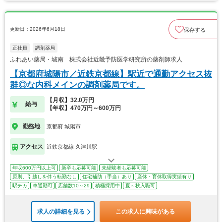
更新日：2026年6月18日
保存する
正社員
調剤薬局
ふれあい薬局・城南 株式会社近畿予防医学研究所の薬剤師求人
【京都府城陽市／近鉄京都線】駅近で通勤アクセス抜
群◎な内科メインの調剤薬局です。
【月収】32.0万円
給与
【年収】470万円～600万円
勤務地
京都府 城陽市
アクセス
近鉄京都線 久津川駅
年収600万円以上可
新卒も応募可能
未経験者も応募可能
原則、引越しを伴う転勤なし
住宅補助（手当）あり
産休・育休取得実績有り
駅チカ
車通勤可
店舗数10～29
積極採用中
夏～秋入職可
求人の詳細を見る
この求人に興味がある