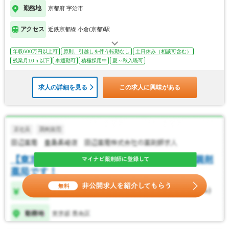
勤務地
京都府 宇治市
アクセス
近鉄京都線 小倉(京都)駅
年収600万円以上可
原則、引越しを伴う転勤なし
土日休み（相談可含む）
残業月10ｈ以下
車通勤可
積極採用中
夏～秋入職可
求人の詳細を見る
この求人に興味がある