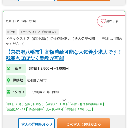
更新日：2026年5月26日
保存する
正社員
ドラッグストア（調剤併設）
ドラッグストア（調剤併設）の薬剤師求人（法人名非公開 ※詳細はお問合
せください）
【京都府八幡市】高額時給可能な人気希少求人です！
残業もほぼなく勤務が可能
給与
【時給】2,900円～3,000円
勤務地
京都府 八幡市
アクセス
ＪＲ片町線 松井山手駅
原則、引越しを伴う転勤なし
残業月10ｈ以下
産休・育休取得実績有り
店舗数10～29
積極採用中
夏～秋入職可
年間休日120日以上
求人の詳細を見る
この求人に興味がある