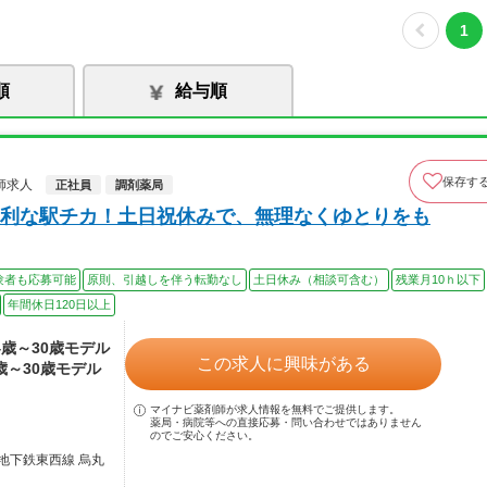
1
順
給与順
保存す
師求人
正社員
調剤薬局
利な駅チカ！土日祝休みで、無理なくゆとりをも
験者も応募可能
原則、引越しを伴う転勤なし
土日休み（相談可含む）
残業月10ｈ以下
年間休日120日以上
24歳～30歳モデル
この求人に興味がある
4歳～30歳モデル
マイナビ薬剤師が求人情報を無料でご提供します。
薬局・病院等への直接応募・問い合わせではありません
のでご安心ください。
地下鉄東西線 烏丸