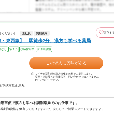
保存す
せください）
正社員
調剤薬局
線・東西線】 駅徒歩2分、漢方も学べる薬局
勤なし
駅チカ
積極採用中
管理職候補
この求人に興味がある
マイナビ薬剤師が求人情報を無料でご提供します。
薬局・病院等への直接応募・問い合わせではありません
のでご安心ください。
地下鉄東西線 烏丸
通勤至便で漢方も学べる調剤薬局でのお仕事です。
導薬剤師資格を保有しておりますので、安心してご就業スタートできますよ。