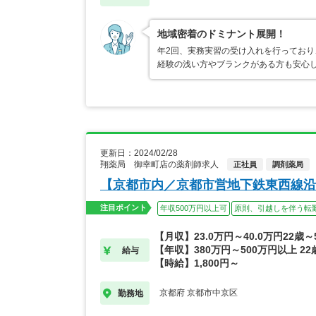
地域密着のドミナント展開！
年2回、実務実習の受け入れを行ってお
経験の浅い方やブランクがある方も安心
更新日：2024/02/28
翔薬局 御幸町店の薬剤師求人
正社員
調剤薬局
【京都市内／京都市営地下鉄東西線沿
注目ポイント
年収500万円以上可
原則、引越しを伴う転
【月収】23.0万円～40.0万円22歳
【年収】380万円～500万円以上 2
給与
【時給】1,800円～
京都府 京都市中京区
勤務地