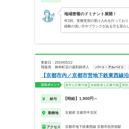
地域密着のドミナント展開！
年2回、実務実習の受け入れを行ってお
経験の浅い方やブランクがある方も安心
更新日：2024/05/22
翔薬局 御幸町店の薬剤師求人
パート・アルバイト
【京都市内／京都市営地下鉄東西線沿
注目ポイント
新卒も応募可能
未経験者も応募可能
原則
【時給】1,900円～
給与
京都府 京都市中京区
勤務地
京都市地下鉄東西線 京都市役所前駅
アクセス