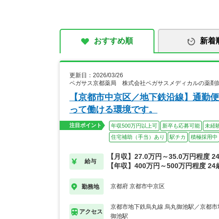
おすすめ順
新着
更新日：2026/03/26
ペガサス京都薬局 株式会社ペガサスメディカルの薬剤
【京都市中京区／地下鉄沿線】通勤便
って働ける環境です。
注目ポイント
年収500万円以上可
新卒も応募可能
未経
住宅補助（手当）あり
駅チカ
積極採用中
【月収】27.0万円～35.0万円程度 
給与
【年収】400万円～500万円程度 2
京都府 京都市中京区
勤務地
京都市地下鉄烏丸線 烏丸御池駅／京都市
アクセス
御池駅