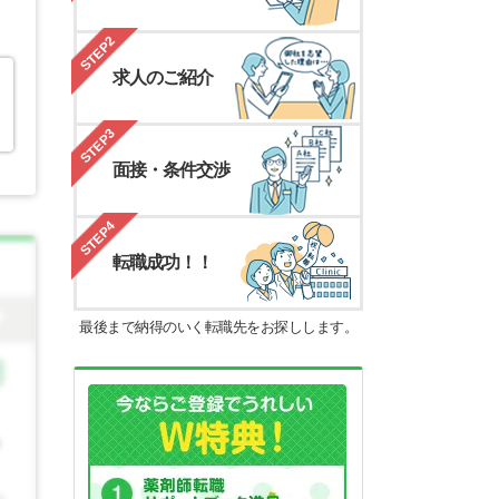
STEP2
求人のご紹介
STEP3
面接・条件交渉
STEP4
転職成功！！
最後まで納得のいく転職先をお探しします。