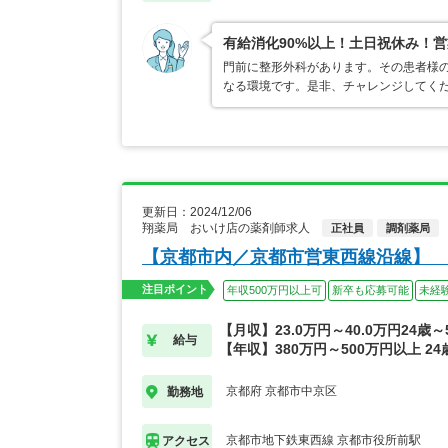
有給消化90%以上！土日祝休み！営
門前に整形外科があります。その患者様
なる環境です。是非、チャレンジしてく
更新日：2024/12/06
翔薬局 おいけ店の薬剤師求人
正社員
調剤薬局
【京都市内／京都市営東西線沿線】 
注目ポイント
年収500万円以上可
新卒も応募可能
未経
【月収】23.0万円～40.0万円24歳
給与
【年収】380万円～500万円以上 2
京都府 京都市中京区
勤務地
京都市地下鉄東西線 京都市役所前駅
アクセス