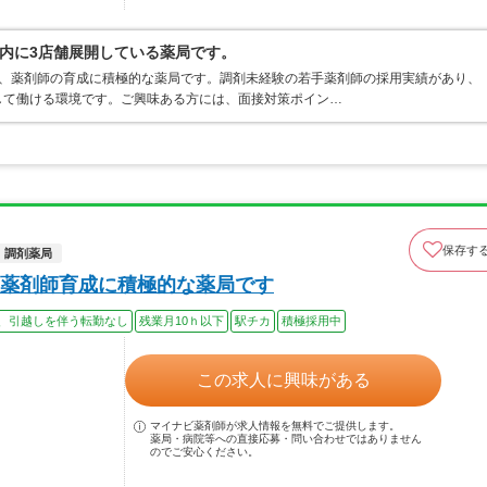
内に3店舗展開している薬局です。
り、薬剤師の育成に積極的な薬局です。調剤未経験の若手薬剤師の採用実績があり、
して働ける環境です。ご興味ある方には、面接対策ポイン…
保存す
調剤薬局
薬剤師育成に積極的な薬局です
、引越しを伴う転勤なし
残業月10ｈ以下
駅チカ
積極採用中
この求人に興味がある
マイナビ薬剤師が求人情報を無料でご提供します。
薬局・病院等への直接応募・問い合わせではありません
のでご安心ください。