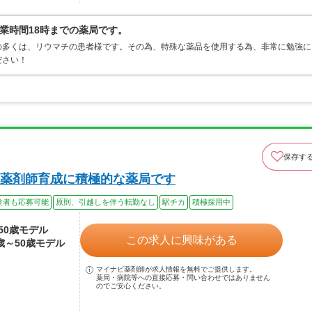
業時間18時までの薬局です。
の多くは、リウマチの患者様です。その為、特殊な薬品を使用する為、非常に勉強に
ださい！
保存す
薬剤師育成に積極的な薬局です
験者も応募可能
原則、引越しを伴う転勤なし
駅チカ
積極採用中
～50歳モデル
この求人に興味がある
4歳～50歳モデル
マイナビ薬剤師が求人情報を無料でご提供します。
薬局・病院等への直接応募・問い合わせではありません
のでご安心ください。