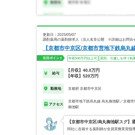
更新日：2025/05/07
調剤薬局の薬剤師求人（法人名非公開 ※詳細はお問合
【京都市中京区/京都市営地下鉄烏丸
注目ポイント
年収500万円以上可
原則、引越しを伴う転
【月収】40.0万円
給与
【年収】520万円
京都府 京都市中京区
勤務地
京都市地下鉄烏丸線 烏丸御池駅／京都市
アクセス
御池駅
【京都市中京区/烏丸御池駅スグ】
同社に在籍する薬剤師が全員実務実習指