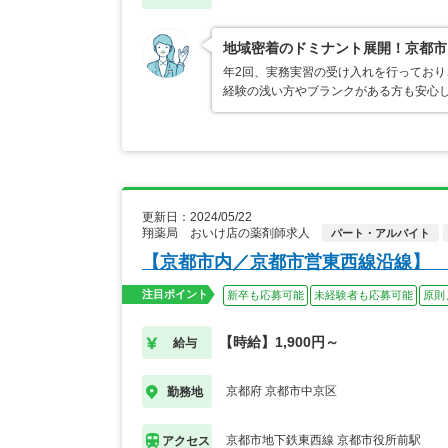
地域密着のドミナント展開！京都市
年2回、実務実習の受け入れを行ってお
経験の浅い方やブランクがある方も安心
更新日：2024/05/22
翔薬局 おいけ店の薬剤師求人
パート・アルバイト
【京都市内／京都市営東西線沿線】 
注目ポイント
新卒も応募可能
未経験者も応募可能
原則
【時給】1,900円～
給与
京都府 京都市中京区
勤務地
京都市地下鉄東西線 京都市役所前駅
アクセス