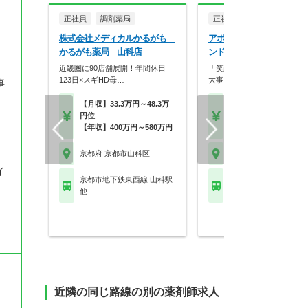
正社員
調剤薬局
正社員
調剤薬局
株式会社メディカルかるがも
アポクリート株式会社 ア
かるがも薬局 山科店
ンド薬局 山科東野店
近畿圏に90店舗展開！年間休日
「笑顔」と「おもてなしの心
123日×スギHD母…
大事にし、常に挑戦を…
事
【月収】33.3万円～48.3万
【月収】27.6万円～39.
円位
円
【年収】400万円～580万円
【年収】400万円～58
京都府 京都市山科区
京都府 京都市山科区
イ
京都市地下鉄東西線 山科駅
京都市地下鉄東西線 東
他
都)駅
近隣の同じ路線の別の薬剤師求人