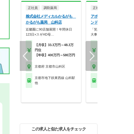
正社員
調剤薬局
正社員
調剤薬局
株式会社メディカルかるがも
アポクリート株式会社 ア
かるがも薬局 山科店
ンド薬局 山科東野店
近畿圏に90店舗展開！年間休日
「笑顔」と「おもてなしの心
123日×スギHD母…
大事にし、常に挑戦を…
【月収】33.3万円～48.3万
【月収】27.6万円～39.
円位
円
【年収】400万円～580万円
【年収】400万円～58
京都府 京都市山科区
京都府 京都市山科区
京都市地下鉄東西線 山科駅
京都市地下鉄東西線 東
他
都)駅
この求人と似た求人をチェック