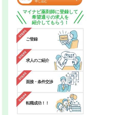
申し込む
マイナビ薬剤師に登録して
希望通りの求人を
紹介してもらう！
STEP1
ご登録
STEP2
求人のご紹介
STEP3
面接・条件交渉
STEP4
転職成功！！