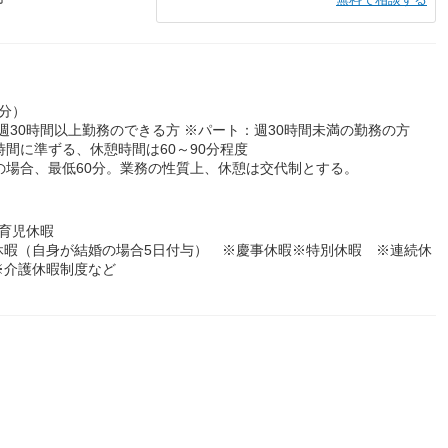
0分）
週30時間以上勤務のできる方 ※パート：週30時間未満の勤務の方
間に準ずる、休憩時間は60～90分程度
の場合、最低60分。業務の性質上、休憩は交代制とする。
育児休暇
別休暇（自身が結婚の場合5日付与） ※慶事休暇※特別休暇 ※連続休
※介護休暇制度など