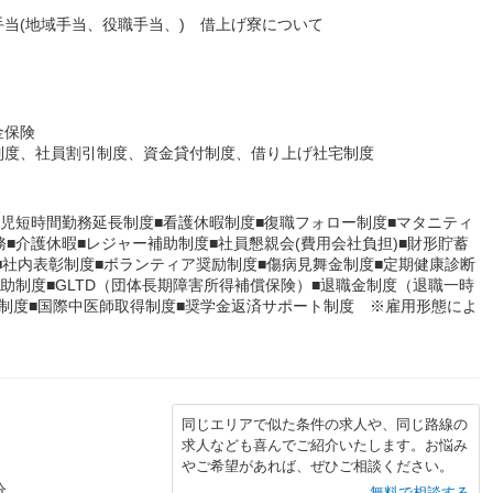
当(地域手当、役職手当、) 借上げ寮について
金保険
制度、社員割引制度、資金貸付制度、借り上げ社宅制度
育児短時間勤務延長制度■看護休暇制度■復職フォロー制度■マタニティ
■介護休暇■レジャー補助制度■社員懇親会(費用会社負担)■財形貯蓄
■社内表彰制度■ボランティア奨励制度■傷病見舞金制度■定期健康診断
助制度■GLTD（団体長期障害所得補償保険）■退職金制度（退職一時
制度■国際中医師取得制度■奨学金返済サポート制度 ※雇用形態によ
同じエリアで似た条件の求人や、同じ路線の
求人なども喜んでご紹介いたします。お悩み
やご希望があれば、ぜひご相談ください。
分
無料で相談する