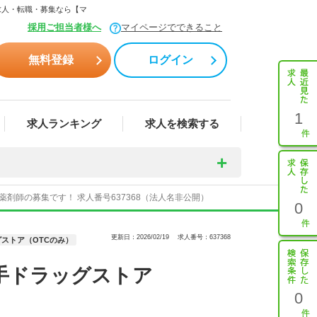
求人・転職・募集なら【マ
採用ご担当者様へ
マイページでできること
無料登録
ログイン
1
求人ランキング
求人を検索する
師の募集です！ 求人番号637368（法人名非公開）
0
更新日：2026/02/19
求人番号：637368
ストア（OTCのみ）
手ドラッグストア
0