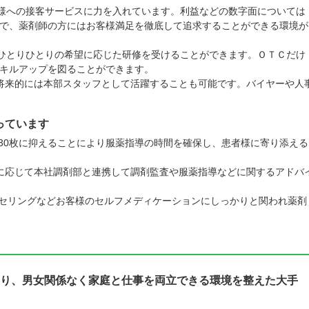
者様への接客サービスに力を入れています。利益などの数字面については
で、薬剤師の方にはお客様満足を徹底して追求することができる環境が
、ひとりひとりの希望に応じた研修を受けることができます。ＯＴＣだけ
キルアップを図ることができます。
将来的には本部スタッフとして活躍することも可能です。バイヤーや人
っています
~30枚に抑えることにより服薬指導の時間を確保し、患者様に寄り添える
に応じて本社調剤部と連携して調剤監査や服薬指導などに関するアドバ
ウンセリングなどお客様のセルフメディケーションにしっかりと関われ薬剤
り、男女関係なく家庭と仕事を両立できる環境を整えた大手