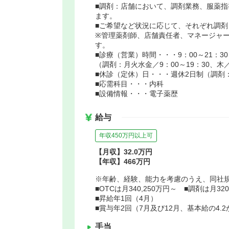
■調剤：店舗において、調剤業務、服薬
ます。
■ご希望など状況に応じて、それぞれ調剤
※管理薬剤師、店舗責任者、マネージャ
す。
■診療（営業）時間・・・9：00～21：30
（調剤：月火水金／9：00～19：30、木／9
■休診（定休）日・・・週休2日制（調剤
■応需科目・・・内科
■設備情報・・・電子薬歴
給与
年収450万円以上可
【月収】32.0万円
【年収】466万円
※年齢、経験、能力を考慮のうえ、同社
■OTCは月340,250万円～ ■調剤は月320
■昇給年1回（4月）
■賞与年2回（7月及び12月、基本給の4.
手当