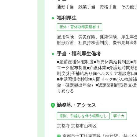
通勤手当 残業手当 資格手当 その他手
福利厚生
産休・育休取得実績有り
雇用保険、労災保険、健康保険、厚生年
財形貯蓄、社員持株会制度、慶弔見舞金
手当・福利厚生備考
■産前産後休暇制度■育児休業延長制度■
マーク配布制度■介護休業■介護短時間勤務
制度(利子補給あり)■ヘルスケア相談窓口
■生活習慣病検診■人間ドック■がん検診補
金・確定拠出年金）■認定薬剤師取得支援
り異なる
勤務地・アクセス
原則、引越しを伴う転勤なし
駅チカ
京都府 京都市山科区
京都市地下鉄東西線「椥辻駅」 徒歩9