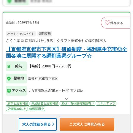
更新日：2026年6月13日
保存する
パート・アルバイト
調剤薬局
さくら薬局 京都西大路七条店 クラフト株式会社の薬剤師求人
【京都府京都市下京区】研修制度・福利厚生充実◎全
国各地に展開する調剤薬局グループ☆
給与
【時給】2,000円～2,200円
勤務地
京都府 京都市下京区
アクセス
ＪＲ東海道本線(米原－神戸) 西大路駅
新卒も応募可能
未経験者も応募可能
産休・育休取得実績有り
スキルアップ
店舗数30以上
積極採用中
求人の詳細を見る
この求人に興味がある