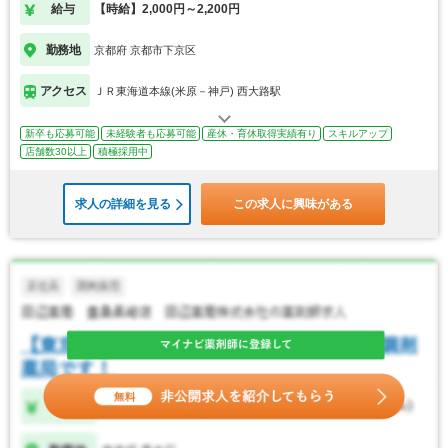
給与
【時給】2,000円～2,200円
勤務地
京都府 京都市下京区
アクセス
ＪＲ東海道本線(米原－神戸) 西大路駅
新卒も応募可能
未経験者も応募可能
産休・育休取得実績有り
スキルアップ
店舗数30以上
積極採用中
求人の詳細を見る
この求人に興味がある