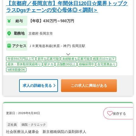
【京都府／長岡京市】年間休日120日☆業界トップク
ラスDgsチェーンの安心母体◎＜調剤＞
給与
【年収】430万円～560万円
勤務地
京都府 長岡京市
アクセス
ＪＲ東海道本線(米原－神戸) 長岡京駅
年収550万円以上可
新卒も応募可能
未経験者も応募可能
残業月10ｈ以下
産休・育休取得実績有り
駅チカ
店舗数30以上
積極採用中
在宅業務あり
WEB面接OK
求人の詳細を見る
この求人に興味がある
更新日：2026年6月30日
保存する
正社員
病院・クリニック
社会医療法人健康会 新京都南病院の薬剤師求人