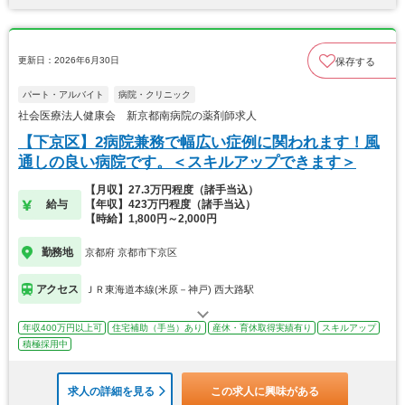
更新日：2026年6月30日
保存する
パート・アルバイト
病院・クリニック
社会医療法人健康会 新京都南病院の薬剤師求人
【下京区】2病院兼務で幅広い症例に関われます！風
通しの良い病院です。＜スキルアップできます＞
【月収】27.3万円程度（諸手当込）
給与
【年収】423万円程度（諸手当込）
【時給】1,800円～2,000円
勤務地
京都府 京都市下京区
アクセス
ＪＲ東海道本線(米原－神戸) 西大路駅
年収400万円以上可
住宅補助（手当）あり
産休・育休取得実績有り
スキルアップ
積極採用中
求人の詳細を見る
この求人に興味がある