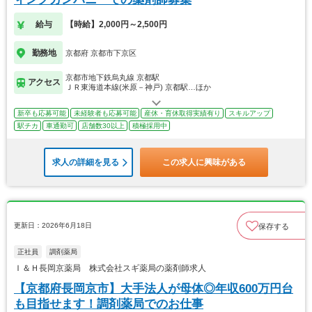
給与
【時給】2,000円～2,500円
勤務地
京都府 京都市下京区
京都市地下鉄烏丸線 京都駅
アクセス
ＪＲ東海道本線(米原－神戸) 京都駅…ほか
新卒も応募可能
未経験者も応募可能
産休・育休取得実績有り
スキルアップ
駅チカ
車通勤可
店舗数30以上
積極採用中
求人の詳細を見る
この求人に興味がある
更新日：2026年6月18日
保存する
正社員
調剤薬局
Ｉ＆Ｈ長岡京薬局 株式会社スギ薬局の薬剤師求人
【京都府長岡京市】大手法人が母体◎年収600万円台
も目指せます！調剤薬局でのお仕事