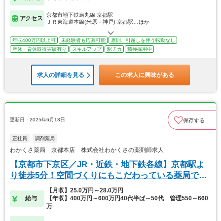
京都市地下鉄烏丸線 京都駅
アクセス
ＪＲ東海道本線(米原－神戸) 京都駅…ほか
年収400万円以上可
未経験者も応募可能
原則、引越しを伴う転勤なし
産休・育休取得実績有り
スキルアップ
駅チカ
積極採用中
求人の詳細を見る
この求人に興味がある
更新日：2025年6月13日
保存する
正社員
調剤薬局
わかくさ薬局 京都本店 株式会社わかくさの薬剤師求人
【京都市下京区／JR・近鉄・地下鉄各線】京都駅よ
り徒歩5分！空間づくりにもこだわっている薬局で
す。
【月収】25.0万円～28.0万円
給与
【年収】400万円～600万円40代半ば～50代 管理550～660
万