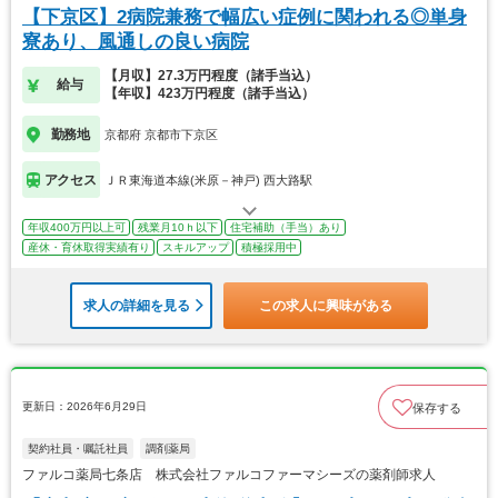
【下京区】2病院兼務で幅広い症例に関われる◎単身
寮あり、風通しの良い病院
【月収】27.3万円程度（諸手当込）
給与
【年収】423万円程度（諸手当込）
勤務地
京都府 京都市下京区
アクセス
ＪＲ東海道本線(米原－神戸) 西大路駅
年収400万円以上可
残業月10ｈ以下
住宅補助（手当）あり
産休・育休取得実績有り
スキルアップ
積極採用中
求人の詳細を見る
この求人に興味がある
更新日：2026年6月29日
保存する
契約社員・嘱託社員
調剤薬局
ファルコ薬局七条店 株式会社ファルコファーマシーズの薬剤師求人