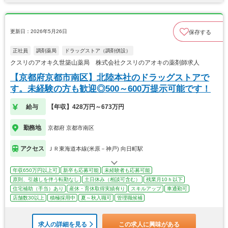
更新日：2026年5月26日
保存する
正社員
調剤薬局
ドラッグストア（調剤併設）
クスリのアオキ久世築山薬局 株式会社クスリのアオキの薬剤師求人
【京都府京都市南区】北陸本社のドラッグストアで
す。未経験の方も歓迎◎500～600万提示可能です！
給与
【年収】428万円～673万円
勤務地
京都府 京都市南区
アクセス
ＪＲ東海道本線(米原－神戸) 向日町駅
年収650万円以上可
新卒も応募可能
未経験者も応募可能
原則、引越しを伴う転勤なし
土日休み（相談可含む）
残業月10ｈ以下
住宅補助（手当）あり
産休・育休取得実績有り
スキルアップ
車通勤可
店舗数30以上
積極採用中
夏～秋入職可
管理職候補
求人の詳細を見る
この求人に興味がある