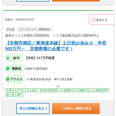
更新日：2026年5月26日
保存する
正社員
ドラッグストア（調剤併設）
薬局ダックス京都吉 祥院前田店 シミズ薬品株式会社の薬剤師求人
【京都市南区／東海道本線】土日祝お休み☆ 年収
500万円～ 京都密着の企業です！
給与
【年収】517万円程度
勤務地
京都府 京都市南区
アクセス
ＪＲ東海道本線(米原－神戸) 西大路駅
年収500万円以上可
産休・育休取得実績有り
車通勤可
店舗数30以上
積極採用中
夏～秋入職可
求人の詳細を見る
この求人に興味がある