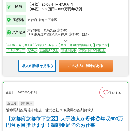
【月収】26.0万円～47.0万円
給与
【年収】392万円～665万円年収例
勤務地
京都府 京都市下京区
京都市地下鉄烏丸線 京都駅
アクセス
ＪＲ東海道本線(米原－神戸) 京都駅…ほか
年収650万円以上可
残業月10ｈ以下
産休・育休取得実績有り
総合門前
スキルアップ
駅チカ
店舗数30以上
積極採用中
年間休日120日以上
求人の詳細を見る
この求人に興味がある
更新日：2026年6月18日
保存する
正社員
調剤薬局
阪神調剤薬局 京都南店 株式会社スギ薬局の薬剤師求人
【京都府京都市下京区】大手法人が母体◎年収600万
円台も目指せます！調剤薬局でのお仕事