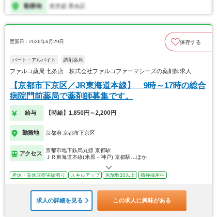
更新日：2026年6月29日
保存する
パート・アルバイト
調剤薬局
ファルコ薬局 七条店 株式会社ファルコファーマシーズの薬剤師求人
【京都市下京区／JR東海道本線】 9時～17時の総合
病院門前薬局で薬剤師募集です。
給与
【時給】1,850円～2,200円
勤務地
京都府 京都市下京区
京都市地下鉄烏丸線 京都駅
アクセス
ＪＲ東海道本線(米原－神戸) 京都駅…ほか
産休・育休取得実績有り
スキルアップ
店舗数30以上
積極採用中
求人の詳細を見る
この求人に興味がある