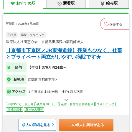
おすすめ順
新着順
給与順
更新日：2026年5月26日
保存する
正社員
病院・クリニック
医療法人社団恵心会 京都武田病院の薬剤師求人
【京都市下京区／JR東海道線】残業も少なく、仕事
とプライベート両立がしやすい病院です★
給与
【年収】376万円24歳～
勤務地
京都府 京都市下京区
アクセス
ＪＲ東海道本線(米原－神戸) 西大路駅
年収350万円以上可
残業月10ｈ以下
産休・育休取得実績有り
スキルアップ
積極採用中
夏～秋入職可
求人の詳細を見る
この求人に興味がある