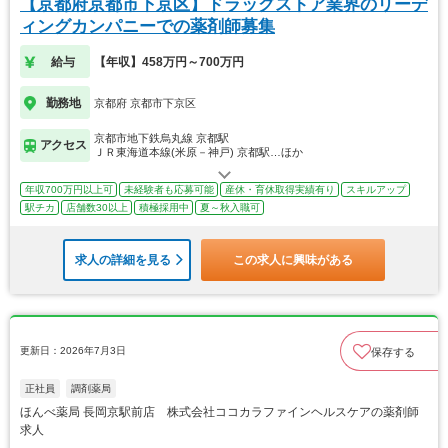
【京都府京都市下京区】ドラッグストア業界のリーデ
ィングカンパニーでの薬剤師募集
給与
【年収】458万円～700万円
勤務地
京都府 京都市下京区
京都市地下鉄烏丸線 京都駅
アクセス
ＪＲ東海道本線(米原－神戸) 京都駅…ほか
年収700万円以上可
未経験者も応募可能
産休・育休取得実績有り
スキルアップ
駅チカ
店舗数30以上
積極採用中
夏～秋入職可
求人の詳細を見る
この求人に興味がある
更新日：2026年7月3日
保存する
正社員
調剤薬局
ほんべ薬局 長岡京駅前店 株式会社ココカラファインヘルスケアの薬剤師
求人