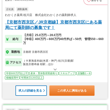
保存する
正社員
調剤薬局
わかくさ薬局 桂川店 株式会社わかくさの薬剤師求人
【京都市西京区／JR京都線】京都市西京区にある薬
局にて薬剤師の募集です！
【月収】25.0万円～28.0万円
給与
【年収】400万円～600万円40代半ば～50代 管理550～660
万
勤務地
京都府 京都市西京区
ＪＲ東海道本線(米原－神戸) 桂川(京都)駅
アクセス
阪急京都本線 桂駅…ほか
年収600万円以上可
産休・育休取得実績有り
スキルアップ
店舗数1～9
積極採用中
年間休日120日以上
求人の詳細を見る
この求人に興味がある