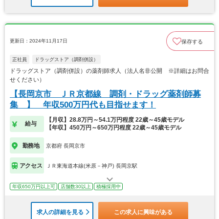
更新日：2024年11月17日
保存する
正社員
ドラッグストア（調剤併設）
ドラッグストア（調剤併設）の薬剤師求人（法人名非公開 ※詳細はお問合
せください）
【長岡京市 ＪＲ京都線 調剤・ドラッグ薬剤師募
集 】 年収500万円代も目指せます！
【月収】28.8万円～54.1万円程度 22歳～45歳モデル
給与
【年収】450万円～650万円程度 22歳～45歳モデル
勤務地
京都府 長岡京市
アクセス
ＪＲ東海道本線(米原－神戸) 長岡京駅
年収650万円以上可
店舗数30以上
積極採用中
求人の詳細を見る
この求人に興味がある