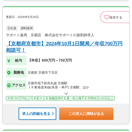
更新日：2026年5月26日
保存する
正社員
調剤薬局
サポート薬局 京都店 株式会社サポートの薬剤師求人
【京都府京都市】2024年10月1日開局／年収700万円
相談可！
給与
【年収】600万円～750万円
勤務地
京都府 京都市下京区
京都市地下鉄烏丸線 京都駅
アクセス
ＪＲ東海道本線(米原－神戸) 京都駅…ほか
年収700万円以上可
駅チカ
積極採用中
夏～秋入職可
年間休日120日以上
求人の詳細を見る
この求人に興味がある