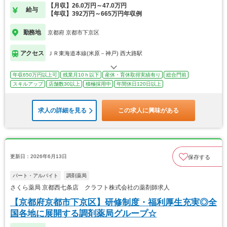
【月収】26.0万円～47.0万円
給与
【年収】392万円～665万円年収例
勤務地
京都府 京都市下京区
アクセス
ＪＲ東海道本線(米原－神戸) 西大路駅
年収650万円以上可
残業月10ｈ以下
産休・育休取得実績有り
総合門前
スキルアップ
店舗数30以上
積極採用中
年間休日120日以上
求人の詳細を見る
この求人に興味がある
更新日：2026年6月13日
保存する
パート・アルバイト
調剤薬局
さくら薬局 京都西七条店 クラフト株式会社の薬剤師求人
【京都府京都市下京区】研修制度・福利厚生充実◎全
国各地に展開する調剤薬局グループ☆