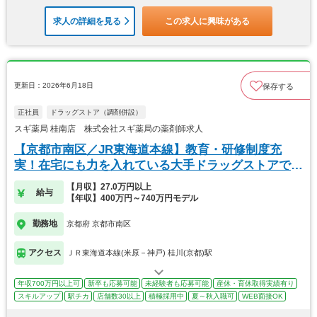
求人の詳細を見る
この求人に興味がある
更新日：2026年6月18日
保存する
正社員
ドラッグストア（調剤併設）
スギ薬局 桂南店 株式会社スギ薬局の薬剤師求人
【京都市南区／JR東海道本線】教育・研修制度充
実！在宅にも力を入れている大手ドラッグストアで
す！
【月収】27.0万円以上
給与
【年収】400万円～740万円モデル
勤務地
京都府 京都市南区
アクセス
ＪＲ東海道本線(米原－神戸) 桂川(京都)駅
年収700万円以上可
新卒も応募可能
未経験者も応募可能
産休・育休取得実績有り
スキルアップ
駅チカ
店舗数30以上
積極採用中
夏～秋入職可
WEB面接OK