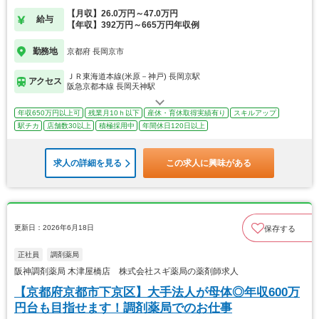
【月収】26.0万円～47.0万円
給与
【年収】392万円～665万円年収例
勤務地
京都府 長岡京市
ＪＲ東海道本線(米原－神戸) 長岡京駅
アクセス
阪急京都本線 長岡天神駅
年収650万円以上可
残業月10ｈ以下
産休・育休取得実績有り
スキルアップ
駅チカ
店舗数30以上
積極採用中
年間休日120日以上
求人の詳細を見る
この求人に興味がある
更新日：2026年6月18日
保存する
正社員
調剤薬局
阪神調剤薬局 木津屋橋店 株式会社スギ薬局の薬剤師求人
【京都府京都市下京区】大手法人が母体◎年収600万
円台も目指せます！調剤薬局でのお仕事