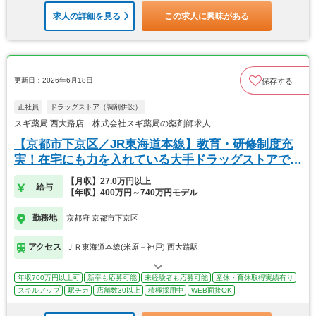
求人の詳細を見る
この求人に興味がある
更新日：2026年6月18日
保存する
正社員
ドラッグストア（調剤併設）
スギ薬局 西大路店 株式会社スギ薬局の薬剤師求人
【京都市下京区／JR東海道本線】教育・研修制度充
実！在宅にも力を入れている大手ドラッグストアで
す！
【月収】27.0万円以上
給与
【年収】400万円～740万円モデル
勤務地
京都府 京都市下京区
アクセス
ＪＲ東海道本線(米原－神戸) 西大路駅
年収700万円以上可
新卒も応募可能
未経験者も応募可能
産休・育休取得実績有り
スキルアップ
駅チカ
店舗数30以上
積極採用中
WEB面接OK