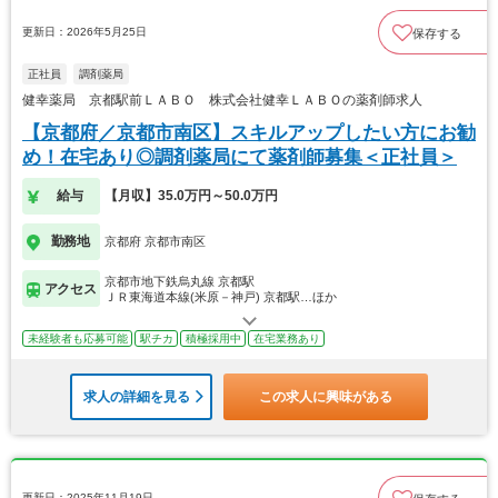
更新日：2026年5月25日
保存する
正社員
調剤薬局
健幸薬局 京都駅前ＬＡＢＯ 株式会社健幸ＬＡＢＯの薬剤師求人
【京都府／京都市南区】スキルアップしたい方にお勧
め！在宅あり◎調剤薬局にて薬剤師募集＜正社員＞
給与
【月収】35.0万円～50.0万円
勤務地
京都府 京都市南区
京都市地下鉄烏丸線 京都駅
アクセス
ＪＲ東海道本線(米原－神戸) 京都駅…ほか
未経験者も応募可能
駅チカ
積極採用中
在宅業務あり
求人の詳細を見る
この求人に興味がある
更新日：2025年11月19日