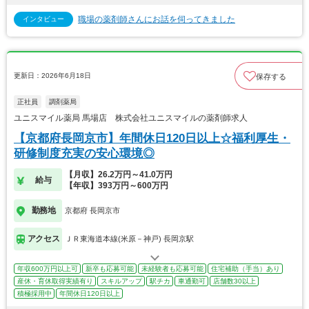
職場の薬剤師さんにお話を伺ってきました
インタビュー
更新日：2026年6月18日
保存する
正社員
調剤薬局
ユニスマイル薬局 馬場店 株式会社ユニスマイルの薬剤師求人
【京都府長岡京市】年間休日120日以上☆福利厚生・
研修制度充実の安心環境◎
【月収】26.2万円～41.0万円
給与
【年収】393万円～600万円
勤務地
京都府 長岡京市
アクセス
ＪＲ東海道本線(米原－神戸) 長岡京駅
年収600万円以上可
新卒も応募可能
未経験者も応募可能
住宅補助（手当）あり
産休・育休取得実績有り
スキルアップ
駅チカ
車通勤可
店舗数30以上
積極採用中
年間休日120日以上