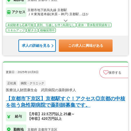
京都市地下鉄烏丸線 京都駅
アクセス
ＪＲ東海道本線(米原－神戸) 京都駅…ほか
未経験者も応募可能
原則、引越しを伴う転勤なし
産休・育休取得実績有り
スキルアップ
駅チカ
積極採用中
求人の詳細を見る
この求人に興味がある
更新日：2025年10月8日
保存する
正社員
病院・クリニック
医療法人財団康生会 武田病院の薬剤師求人
【京都市下京区】京都駅すぐ！アクセス◎京都の中核
を担う急性期病院で薬剤師募集です。
【月収】22.5万円以上 25歳～
給与
【年収】420万円以上
勤務地
京都府 京都市下京区