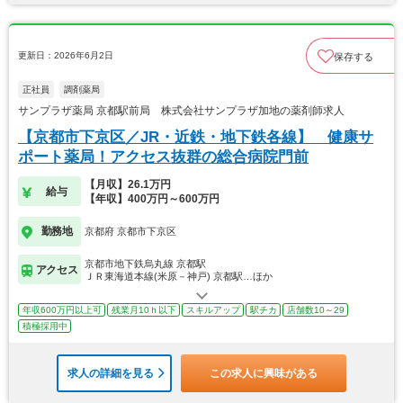
更新日：2026年6月2日
保存する
正社員
調剤薬局
サンプラザ薬局 京都駅前局 株式会社サンプラザ加地の薬剤師求人
【京都市下京区／JR・近鉄・地下鉄各線】 健康サ
ポート薬局！アクセス抜群の総合病院門前
【月収】26.1万円
給与
【年収】400万円～600万円
勤務地
京都府 京都市下京区
京都市地下鉄烏丸線 京都駅
アクセス
ＪＲ東海道本線(米原－神戸) 京都駅…ほか
年収600万円以上可
残業月10ｈ以下
スキルアップ
駅チカ
店舗数10～29
積極採用中
求人の詳細を見る
この求人に興味がある