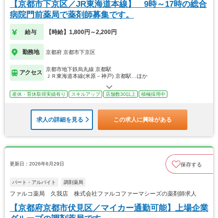
【京都市下京区／JR東海道本線】 9時～17時の総合
病院門前薬局で薬剤師募集です。
給与
【時給】1,800円～2,200円
勤務地
京都府 京都市下京区
京都市地下鉄烏丸線 京都駅
アクセス
ＪＲ東海道本線(米原－神戸) 京都駅…ほか
産休・育休取得実績有り
スキルアップ
店舗数30以上
積極採用中
求人の詳細を見る
この求人に興味がある
更新日：2026年6月29日
保存する
パート・アルバイト
調剤薬局
ファルコ薬局 久我店 株式会社ファルコファーマシーズの薬剤師求人
【京都府京都市伏見区／マイカー通勤可能】上場企業