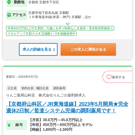
勤務地
京都府 京都市下京区
京都市地下鉄烏丸線 京都駅
アクセス
ＪＲ東海道本線(米原－神戸) 京都駅…ほか
年収600万円以上可
原則、引越しを伴う転勤なし
産休・育休取得実績有り
スキルアップ
駅チカ
店舗数1～9
積極採用中
求人の詳細を見る
この求人に興味がある
更新日：2025年5月7日
保存する
正社員
契約社員・嘱託社員
調剤薬局
りんご薬局山科店 株式会社りんごの薬剤師求人
【京都府山科区／JR東海道線】2023年5月開局★完全
週休2日制／監査システム完備の調剤薬局です！
【月収】30.0万円～45.0万円以上
給与
【年収】450万円～650万円以上 モデル
【時給】1,800円～2,300円