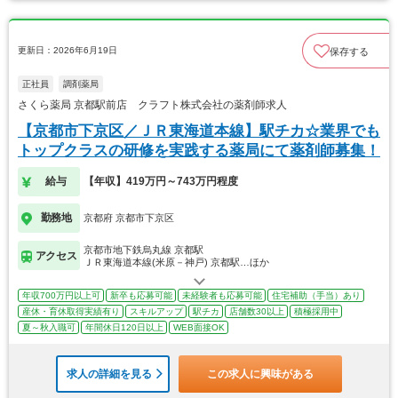
更新日：2026年6月19日
保存する
正社員
調剤薬局
さくら薬局 京都駅前店 クラフト株式会社の薬剤師求人
【京都市下京区／ＪＲ東海道本線】駅チカ☆業界でも
トップクラスの研修を実践する薬局にて薬剤師募集！
給与
【年収】419万円～743万円程度
勤務地
京都府 京都市下京区
京都市地下鉄烏丸線 京都駅
アクセス
ＪＲ東海道本線(米原－神戸) 京都駅…ほか
年収700万円以上可
新卒も応募可能
未経験者も応募可能
住宅補助（手当）あり
産休・育休取得実績有り
スキルアップ
駅チカ
店舗数30以上
積極採用中
夏～秋入職可
年間休日120日以上
WEB面接OK
求人の詳細を見る
この求人に興味がある