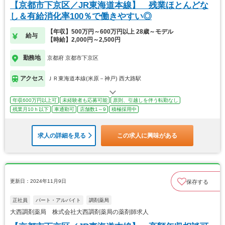
【京都市下京区／JR東海道本線】 残業ほとんどな
し＆有給消化率100％で働きやすい◎
【年収】500万円～600万円以上 28歳～モデル
給与
【時給】2,000円～2,500円
勤務地
京都府 京都市下京区
アクセス
ＪＲ東海道本線(米原－神戸) 西大路駅
年収600万円以上可
未経験者も応募可能
原則、引越しを伴う転勤なし
残業月10ｈ以下
車通勤可
店舗数1～9
積極採用中
求人の詳細を見る
この求人に興味がある
更新日：2024年11月9日
保存する
正社員
パート・アルバイト
調剤薬局
大西調剤薬局 株式会社大西調剤薬局の薬剤師求人