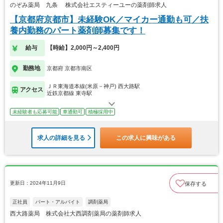
のぞみ薬局 九条 株式会社エスティーユーの薬剤師求人
【京都府京都市】未経験OK／マイカー通勤も可／扶
養内勤務のパート薬剤師募集です！
給与
【時給】2,000円～2,400円
勤務地
京都府 京都市南区
ＪＲ東海道本線(米原－神戸) 西大路駅
アクセス
近鉄京都線 東寺駅
未経験者も応募可能
車通勤可
積極採用中
求人の詳細を見る
この求人に興味がある
更新日：2024年11月9日
保存する
正社員
パート・アルバイト
調剤薬局
西大路薬局 株式会社大西調剤薬局の薬剤師求人