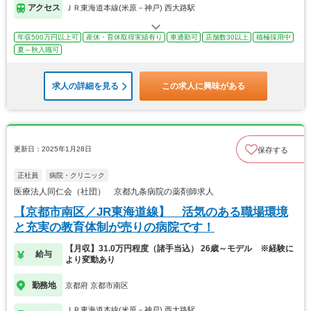
アクセス
ＪＲ東海道本線(米原－神戸) 西大路駅
年収500万円以上可
産休・育休取得実績有り
車通勤可
店舗数30以上
積極採用中
夏～秋入職可
求人の詳細を見る
この求人に興味がある
更新日：2025年1月28日
保存する
正社員
病院・クリニック
医療法人同仁会（社団） 京都九条病院の薬剤師求人
【京都市南区／JR東海道線】 活気のある職場環境
と充実の教育体制が売りの病院です！
【月収】31.0万円程度（諸手当込） 26歳～モデル ※経験に
給与
より変動あり
勤務地
京都府 京都市南区
ＪＲ東海道本線(米原－神戸) 西大路駅