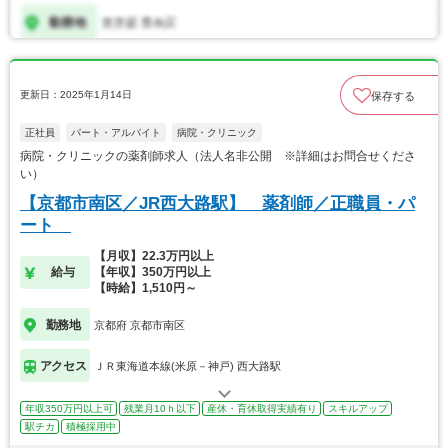
更新日：2025年1月14日
保存する
正社員
パート・アルバイト
病院・クリニック
病院・クリニックの薬剤師求人（法人名非公開 ※詳細はお問合せくださ
い）
【京都市南区／JR西大路駅】 薬剤師／正職員・パ
ート
【月収】22.3万円以上
給与
【年収】350万円以上
【時給】1,510円～
勤務地
京都府 京都市南区
アクセス
ＪＲ東海道本線(米原－神戸) 西大路駅
年収350万円以上可
残業月10ｈ以下
産休・育休取得実績有り
スキルアップ
駅チカ
積極採用中