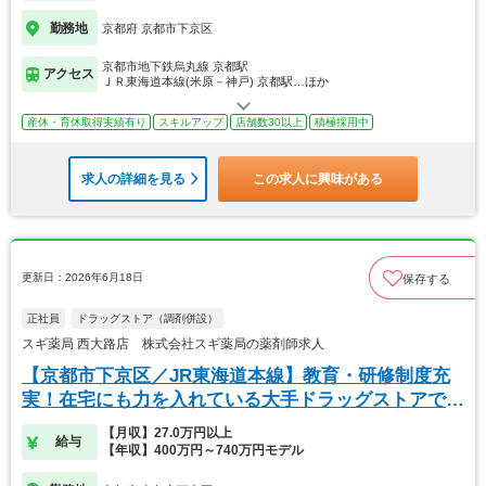
勤務地
京都府 京都市下京区
京都市地下鉄烏丸線 京都駅
アクセス
ＪＲ東海道本線(米原－神戸) 京都駅…ほか
産休・育休取得実績有り
スキルアップ
店舗数30以上
積極採用中
求人の詳細を見る
この求人に興味がある
更新日：2026年6月18日
保存する
正社員
ドラッグストア（調剤併設）
スギ薬局 西大路店 株式会社スギ薬局の薬剤師求人
【京都市下京区／JR東海道本線】教育・研修制度充
実！在宅にも力を入れている大手ドラッグストアで
す！
【月収】27.0万円以上
給与
【年収】400万円～740万円モデル