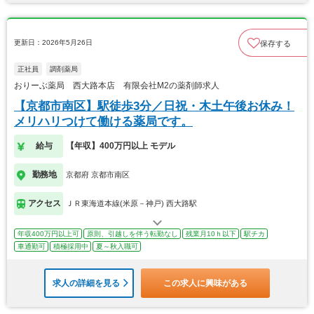
更新日：2026年5月26日
保存する
正社員
調剤薬局
おりーぶ薬局 西大路本店 有限会社M2の薬剤師求人
【京都市南区】駅徒歩3分／日祝・木土午後お休み！
メリハリつけて働ける薬局です。
給与
【年収】400万円以上 モデル
勤務地
京都府 京都市南区
アクセス
ＪＲ東海道本線(米原－神戸) 西大路駅
年収400万円以上可
原則、引越しを伴う転勤なし
残業月10ｈ以下
駅チカ
車通勤可
積極採用中
夏～秋入職可
求人の詳細を見る
この求人に興味がある