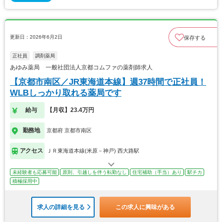
更新日：2026年6月2日
保存する
正社員
調剤薬局
あゆみ薬局 一般社団法人京都コムファの薬剤師求人
【京都市南区／JR東海道本線】週37時間で正社員！
WLBしっかり取れる薬局です
給与
【月収】23.4万円
勤務地
京都府 京都市南区
アクセス
ＪＲ東海道本線(米原－神戸) 西大路駅
未経験者も応募可能
原則、引越しを伴う転勤なし
住宅補助（手当）あり
駅チカ
積極採用中
求人の詳細を見る
この求人に興味がある