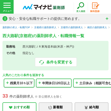
!
安心・安全な転職サポートの提供に努めます。
薬剤師の求人・転職TOP
京都府の薬剤師求人
京都市の薬剤師求人
南区の薬剤師求人
西大路駅(京都府)の薬剤師求人・転職情報一覧
勤務地
西大路駅(ＪＲ東海道本線(米原－神戸))
その他
指定なし
条件を変更する
人気のこだわり条件を追加する
残業月10ｈ以下
年間休日120日以上
土日休み（相談可含
33
件の薬剤師求人
※ 非公開求人を除く
おすすめ順
新着順
給与順