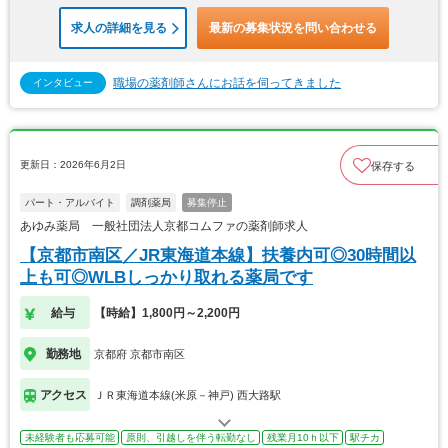
求人の詳細を見る
最新の募集状況を問い合わせる
職場の薬剤師さんにお話を伺ってきました
インタビュー
更新日：2026年6月2日
保存する
パート・アルバイト
調剤薬局
募集停止
あゆみ薬局 一般社団法人京都コムファの薬剤師求人
【京都市南区／JR東海道本線】扶養内可◎30時間以
上も可◎WLBしっかり取れる薬局です
給与
【時給】1,800円～2,200円
勤務地
京都府 京都市南区
アクセス
ＪＲ東海道本線(米原－神戸) 西大路駅
未経験者も応募可能
原則、引越しを伴う転勤なし
残業月10ｈ以下
駅チカ