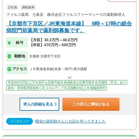
正社員
調剤薬局
ファルコ薬局 七条店 株式会社ファルコファーマシーズの薬剤師求人
【京都市下京区／JR東海道本線】 9時～17時の総合
病院門前薬局で薬剤師募集です。
【月収】30.3万円～40.0万円
給与
【年収】470万円～500万円
勤務地
京都府 京都市下京区
アクセス
ＪＲ東海道本線(米原－神戸) 西大路駅
年収500万円以上可
新卒も応募可能
未経験者も応募可能
住宅補助（手当）あり
産休・育休取得実績有り
スキルアップ
店舗数30以上
積極採用中
求人の詳細を見る
この求人に興味がある
職場の薬剤師さんにお話を伺ってきました
インタビュー