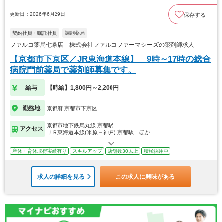
更新日：2026年6月29日
保存する
契約社員・嘱託社員
調剤薬局
ファルコ薬局七条店 株式会社ファルコファーマシーズの薬剤師求人
【京都市下京区／JR東海道本線】 9時～17時の総合
病院門前薬局で薬剤師募集です。
給与
【時給】1,800円～2,200円
勤務地
京都府 京都市下京区
京都市地下鉄烏丸線 京都駅
アクセス
ＪＲ東海道本線(米原－神戸) 京都駅…ほか
産休・育休取得実績有り
スキルアップ
店舗数30以上
積極採用中
求人の詳細を見る
この求人に興味がある