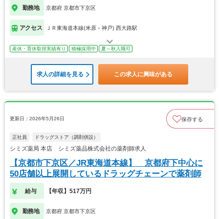
勤務地
京都府 京都市下京区
アクセス
ＪＲ東海道本線(米原－神戸) 西大路駅
産休・育休取得実績有り
積極採用中
夏～秋入職可
求人の詳細を見る
この求人に興味がある
更新日：2026年5月26日
保存する
正社員
ドラッグストア（調剤併設）
シミズ薬局 本店 シミズ薬品株式会社の薬剤師求人
【京都市下京区／JR東海道本線】 京都府下中心に
50店舗以上展開しているドラッグチェーンで薬剤師
給与
【年収】517万円
勤務地
京都府 京都市下京区