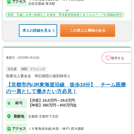
アクセス
近鉄京都線 東寺駅
原則、引越しを伴う転勤なし
産休・育休取得実績有り
スキルアップ
積極採用中
求人の詳細を見る
この求人に興味がある
更新日：2025年1月14日
保存する
正社員
病院・クリニック
医療法人愛友会 明石病院の薬剤師求人
【京都市内/JR東海道沿線 徒歩10分】 チーム医療
の一員として働きたい方必見！
【月収】24.0万円～29.0万円
給与
【年収】380万円～450万円位
勤務地
京都府 京都市下京区
アクセス
ＪＲ東海道本線(米原－神戸) 西大路駅