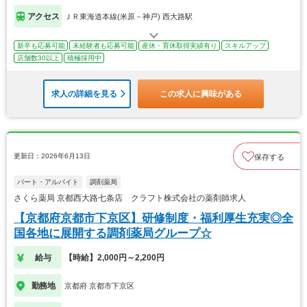
アクセス
ＪＲ東海道本線(米原－神戸) 西大路駅
新卒も応募可能
未経験者も応募可能
産休・育休取得実績有り
スキルアップ
店舗数30以上
積極採用中
求人の詳細を見る
この求人に興味がある
更新日：2026年6月13日
保存する
パート・アルバイト
調剤薬局
さくら薬局 京都西大路七条店 クラフト株式会社の薬剤師求人
【京都府京都市下京区】研修制度・福利厚生充実◎全
国各地に展開する調剤薬局グループ☆
給与
【時給】2,000円～2,200円
勤務地
京都府 京都市下京区