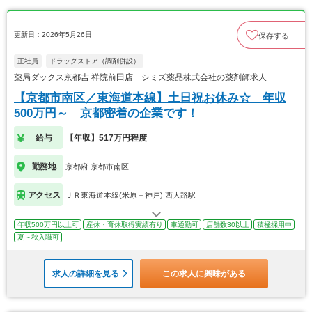
更新日：2026年5月26日
保存する
正社員
ドラッグストア（調剤併設）
薬局ダックス京都吉 祥院前田店 シミズ薬品株式会社の薬剤師求人
【京都市南区／東海道本線】土日祝お休み☆ 年収
500万円～ 京都密着の企業です！
給与
【年収】517万円程度
勤務地
京都府 京都市南区
アクセス
ＪＲ東海道本線(米原－神戸) 西大路駅
年収500万円以上可
産休・育休取得実績有り
車通勤可
店舗数30以上
積極採用中
夏～秋入職可
求人の詳細を見る
この求人に興味がある