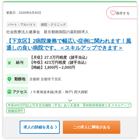
更新日：2026年6月30日
保存する
パート・アルバイト
病院・クリニック
社会医療法人健康会 新京都南病院の薬剤師求人
【下京区】2病院兼務で幅広い症例に関われます！風
通しの良い病院です。＜スキルアップできます＞
【月収】27.3万円程度（諸手当込）
給与
【年収】423万円程度（諸手当込）
【時給】1,800円～2,000円
勤務地
京都府 京都市下京区
アクセス
ＪＲ東海道本線(米原－神戸) 西大路駅
年収400万円以上可
住宅補助（手当）あり
産休・育休取得実績有り
スキルアップ
積極採用中
求人の詳細を見る
この求人に興味がある