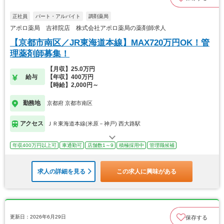
正社員
パート・アルバイト
調剤薬局
アポロ薬局 吉祥院店 株式会社アポロ薬局の薬剤師求人
【京都市南区／JR東海道本線】MAX720万円OK！管
理薬剤師募集！
【月収】25.0万円
給与
【年収】400万円
【時給】2,000円～
勤務地
京都府 京都市南区
アクセス
ＪＲ東海道本線(米原－神戸) 西大路駅
年収400万円以上可
車通勤可
店舗数1～9
積極採用中
管理職候補
求人の詳細を見る
この求人に興味がある
更新日：2026年6月29日
保存する