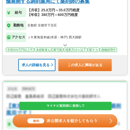
舗展開する調剤薬局にて薬剤師の募集
【月収】25.0万円～35.0万円程度
給与
【年収】380万円～600万円程度
勤務地
京都府 京都市下京区
アクセス
ＪＲ東海道本線(米原－神戸) 西大路駅
年収600万円以上可
未経験者も応募可能
残業月10ｈ以下
駅チカ
積極採用中
求人の詳細を見る
この求人に興味がある