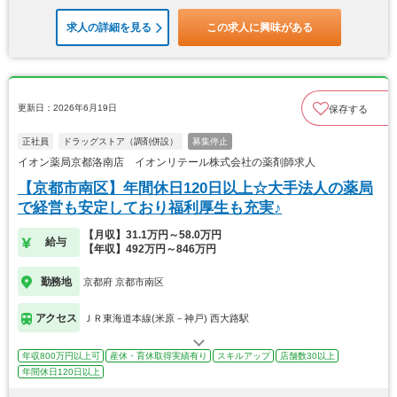
求人の詳細を見る
この求人に興味がある
更新日：2026年6月19日
保存する
正社員
ドラッグストア（調剤併設）
募集停止
イオン薬局京都洛南店 イオンリテール株式会社の薬剤師求人
【京都市南区】年間休日120日以上☆大手法人の薬局
で経営も安定しており福利厚生も充実♪
【月収】31.1万円～58.0万円
給与
【年収】492万円～846万円
勤務地
京都府 京都市南区
アクセス
ＪＲ東海道本線(米原－神戸) 西大路駅
年収800万円以上可
産休・育休取得実績有り
スキルアップ
店舗数30以上
年間休日120日以上