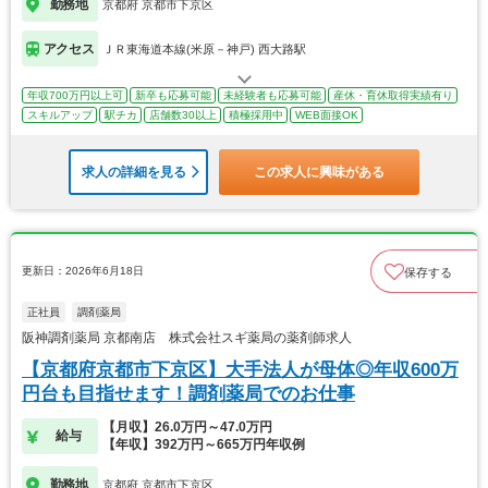
勤務地
京都府 京都市下京区
アクセス
ＪＲ東海道本線(米原－神戸) 西大路駅
年収700万円以上可
新卒も応募可能
未経験者も応募可能
産休・育休取得実績有り
スキルアップ
駅チカ
店舗数30以上
積極採用中
WEB面接OK
求人の詳細を見る
この求人に興味がある
更新日：2026年6月18日
保存する
正社員
調剤薬局
阪神調剤薬局 京都南店 株式会社スギ薬局の薬剤師求人
【京都府京都市下京区】大手法人が母体◎年収600万
円台も目指せます！調剤薬局でのお仕事
【月収】26.0万円～47.0万円
給与
【年収】392万円～665万円年収例
勤務地
京都府 京都市下京区