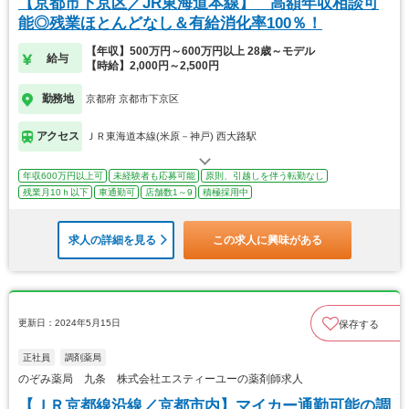
【京都市下京区／JR東海道本線】 高額年収相談可
能◎残業ほとんどなし＆有給消化率100％！
【年収】500万円～600万円以上 28歳～モデル
給与
【時給】2,000円～2,500円
勤務地
京都府 京都市下京区
アクセス
ＪＲ東海道本線(米原－神戸) 西大路駅
年収600万円以上可
未経験者も応募可能
原則、引越しを伴う転勤なし
残業月10ｈ以下
車通勤可
店舗数1～9
積極採用中
求人の詳細を見る
この求人に興味がある
更新日：2024年5月15日
保存する
正社員
調剤薬局
のぞみ薬局 九条 株式会社エスティーユーの薬剤師求人
【ＪＲ京都線沿線／京都市内】マイカー通勤可能の調