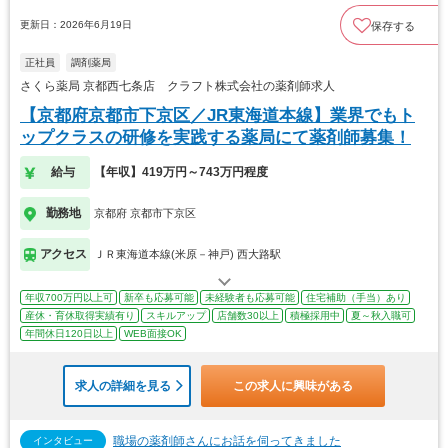
更新日：2026年6月19日
保存する
正社員
調剤薬局
さくら薬局 京都西七条店 クラフト株式会社の薬剤師求人
【京都府京都市下京区／JR東海道本線】業界でもト
ップクラスの研修を実践する薬局にて薬剤師募集！
給与
【年収】419万円～743万円程度
勤務地
京都府 京都市下京区
アクセス
ＪＲ東海道本線(米原－神戸) 西大路駅
年収700万円以上可
新卒も応募可能
未経験者も応募可能
住宅補助（手当）あり
産休・育休取得実績有り
スキルアップ
店舗数30以上
積極採用中
夏～秋入職可
年間休日120日以上
WEB面接OK
求人の詳細を見る
この求人に興味がある
職場の薬剤師さんにお話を伺ってきました
インタビュー