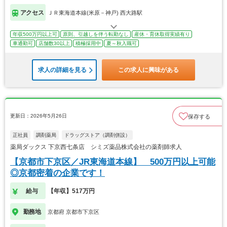
アクセス
ＪＲ東海道本線(米原－神戸) 西大路駅
年収500万円以上可
原則、引越しを伴う転勤なし
産休・育休取得実績有り
車通勤可
店舗数30以上
積極採用中
夏～秋入職可
求人の詳細を見る
この求人に興味がある
更新日：2026年5月26日
保存する
正社員
調剤薬局
ドラッグストア（調剤併設）
薬局ダックス 下京西七条店 シミズ薬品株式会社の薬剤師求人
【京都市下京区／JR東海道本線】 500万円以上可能
◎京都密着の企業です！
給与
【年収】517万円
勤務地
京都府 京都市下京区