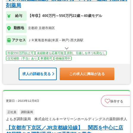
剤薬局
給与
【年収】400万円～550万円22歳～40歳モデル
勤務地
京都府 京都市南区
アクセス
ＪＲ東海道本線(米原－神戸) 西大路駅
年収550万円以上可
未経験者も応募可能
原則、引越しを伴う転勤なし
住宅補助（手当）あり
車通勤可
積極採用中
求人の詳細を見る
この求人に興味がある
更新日：2023年12月8日
保存する
正社員
調剤薬局
よもぎ調剤薬局 株式会社ミルキーマリーンホールディングスの薬剤師求人
【京都市下京区／JR京都線沿線】 関西を中心に店