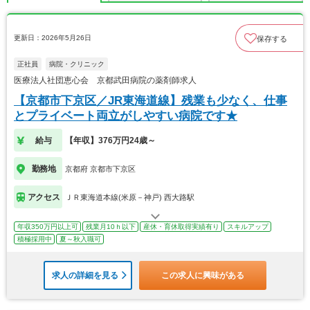
更新日：2026年5月26日
保存する
正社員
病院・クリニック
医療法人社団恵心会 京都武田病院の薬剤師求人
【京都市下京区／JR東海道線】残業も少なく、仕事
とプライベート両立がしやすい病院です★
給与
【年収】376万円24歳～
勤務地
京都府 京都市下京区
アクセス
ＪＲ東海道本線(米原－神戸) 西大路駅
年収350万円以上可
残業月10ｈ以下
産休・育休取得実績有り
スキルアップ
積極採用中
夏～秋入職可
求人の詳細を見る
この求人に興味がある