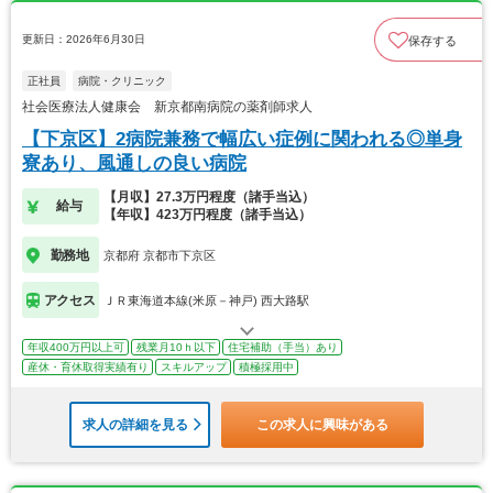
更新日：2026年6月30日
保存する
正社員
病院・クリニック
社会医療法人健康会 新京都南病院の薬剤師求人
【下京区】2病院兼務で幅広い症例に関われる◎単身
寮あり、風通しの良い病院
【月収】27.3万円程度（諸手当込）
給与
【年収】423万円程度（諸手当込）
勤務地
京都府 京都市下京区
アクセス
ＪＲ東海道本線(米原－神戸) 西大路駅
年収400万円以上可
残業月10ｈ以下
住宅補助（手当）あり
産休・育休取得実績有り
スキルアップ
積極採用中
求人の詳細を見る
この求人に興味がある