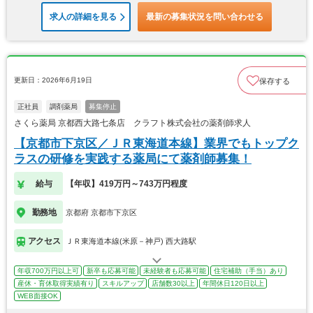
求人の詳細を見る
最新の募集状況を問い合わせる
更新日：2026年6月19日
保存する
正社員
調剤薬局
募集停止
さくら薬局 京都西大路七条店 クラフト株式会社の薬剤師求人
【京都市下京区／ＪＲ東海道本線】業界でもトップク
ラスの研修を実践する薬局にて薬剤師募集！
給与
【年収】419万円～743万円程度
勤務地
京都府 京都市下京区
アクセス
ＪＲ東海道本線(米原－神戸) 西大路駅
年収700万円以上可
新卒も応募可能
未経験者も応募可能
住宅補助（手当）あり
産休・育休取得実績有り
スキルアップ
店舗数30以上
年間休日120日以上
WEB面接OK