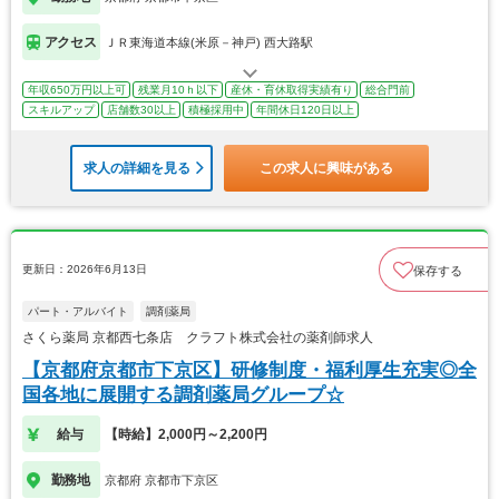
アクセス
ＪＲ東海道本線(米原－神戸) 西大路駅
年収650万円以上可
残業月10ｈ以下
産休・育休取得実績有り
総合門前
スキルアップ
店舗数30以上
積極採用中
年間休日120日以上
求人の詳細を見る
この求人に興味がある
更新日：2026年6月13日
保存する
パート・アルバイト
調剤薬局
さくら薬局 京都西七条店 クラフト株式会社の薬剤師求人
【京都府京都市下京区】研修制度・福利厚生充実◎全
国各地に展開する調剤薬局グループ☆
給与
【時給】2,000円～2,200円
勤務地
京都府 京都市下京区