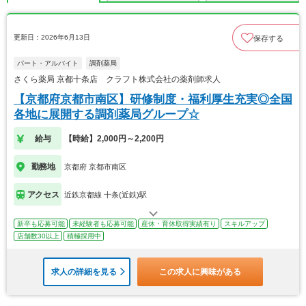
更新日：2026年6月13日
保存する
パート・アルバイト
調剤薬局
さくら薬局 京都十条店 クラフト株式会社の薬剤師求人
【京都府京都市南区】研修制度・福利厚生充実◎全国
各地に展開する調剤薬局グループ☆
給与
【時給】2,000円～2,200円
勤務地
京都府 京都市南区
アクセス
近鉄京都線 十条(近鉄)駅
新卒も応募可能
未経験者も応募可能
産休・育休取得実績有り
スキルアップ
店舗数30以上
積極採用中
求人の詳細を見る
この求人に興味がある