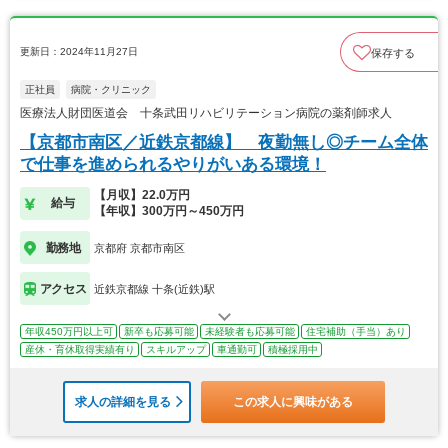
更新日：2024年11月27日
保存する
正社員
病院・クリニック
医療法人財団医道会 十条武田リハビリテーション病院の薬剤師求人
【京都市南区／近鉄京都線】 夜勤無し◎チーム全体
で仕事を進められるやりがいある環境！
【月収】22.0万円
給与
【年収】300万円～450万円
勤務地
京都府 京都市南区
アクセス
近鉄京都線 十条(近鉄)駅
年収450万円以上可
新卒も応募可能
未経験者も応募可能
住宅補助（手当）あり
産休・育休取得実績有り
スキルアップ
車通勤可
積極採用中
求人の詳細を見る
この求人に興味がある