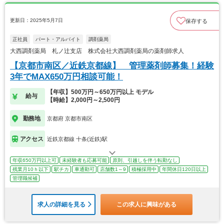
更新日：2025年5月7日
保存する
正社員
パート・アルバイト
調剤薬局
大西調剤薬局 札ノ辻支店 株式会社大西調剤薬局の薬剤師求人
【京都市南区／近鉄京都線】 管理薬剤師募集！経験
3年でMAX650万円相談可能！
【年収】500万円～650万円以上 モデル
給与
【時給】2,000円～2,500円
勤務地
京都府 京都市南区
アクセス
近鉄京都線 十条(近鉄)駅
年収650万円以上可
未経験者も応募可能
原則、引越しを伴う転勤なし
残業月10ｈ以下
駅チカ
車通勤可
店舗数1～9
積極採用中
年間休日120日以上
管理職候補
求人の詳細を見る
この求人に興味がある