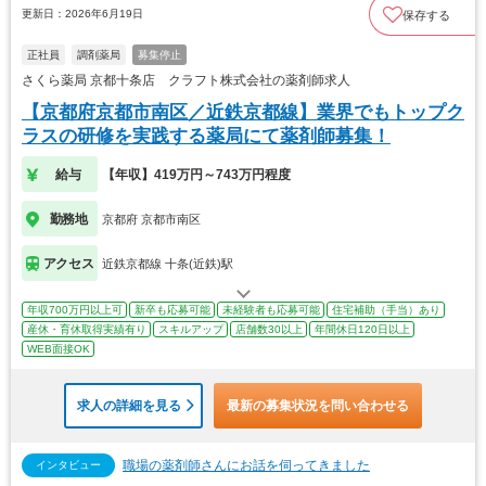
更新日：2026年6月19日
保存する
正社員
調剤薬局
募集停止
さくら薬局 京都十条店 クラフト株式会社の薬剤師求人
【京都府京都市南区／近鉄京都線】業界でもトップク
ラスの研修を実践する薬局にて薬剤師募集！
給与
【年収】419万円～743万円程度
勤務地
京都府 京都市南区
アクセス
近鉄京都線 十条(近鉄)駅
年収700万円以上可
新卒も応募可能
未経験者も応募可能
住宅補助（手当）あり
産休・育休取得実績有り
スキルアップ
店舗数30以上
年間休日120日以上
WEB面接OK
求人の詳細を見る
最新の募集状況を問い合わせる
職場の薬剤師さんにお話を伺ってきました
インタビュー