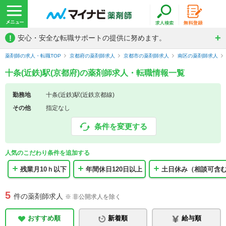
!
安心・安全な転職サポートの提供に努めます。
薬剤師の求人・転職TOP
京都府の薬剤師求人
京都市の薬剤師求人
南区の薬剤師求人
十条(近鉄)駅(京都府)の薬剤師求人・転職情報一覧
勤務地
十条(近鉄)駅(近鉄京都線)
その他
指定なし
条件を変更する
人気のこだわり条件を追加する
残業月10ｈ以下
年間休日120日以上
土日休み（相談可含
5
件の薬剤師求人
※ 非公開求人を除く
おすすめ順
新着順
給与順