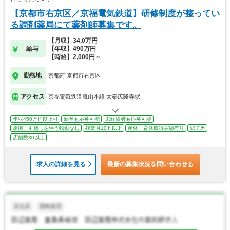
【京都市右京区／京福電気鉄道】研修制度が整ってい
る調剤薬局にて薬剤師募集です。
【月収】34.0万円
給与
【年収】490万円
【時給】2,000円～
勤務地
京都府 京都市右京区
アクセス
京福電気鉄道嵐山本線 太秦広隆寺駅
年収450万円以上可
新卒も応募可能
未経験者も応募可能
原則、引越しを伴う転勤なし
残業月10ｈ以下
産休・育休取得実績有り
駅チカ
店舗数30以上
求人の詳細を見る
最新の募集状況を問い合わせる