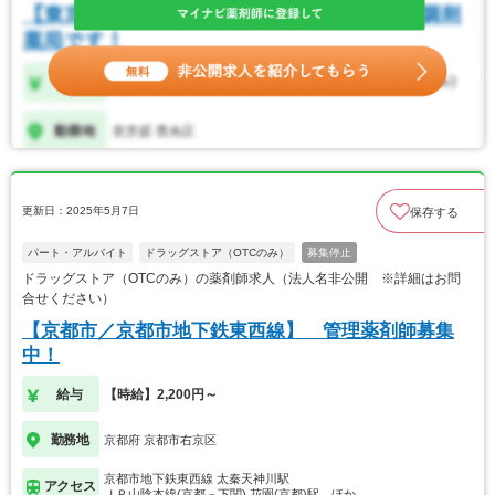
更新日：2025年5月7日
保存する
パート・アルバイト
ドラッグストア（OTCのみ）
募集停止
ドラッグストア（OTCのみ）の薬剤師求人（法人名非公開 ※詳細はお問
合せください）
【京都市／京都市地下鉄東西線】 管理薬剤師募集
中！
給与
【時給】2,200円～
勤務地
京都府 京都市右京区
京都市地下鉄東西線 太秦天神川駅
アクセス
ＪＲ山陰本線(京都－下関) 花園(京都)駅…ほか