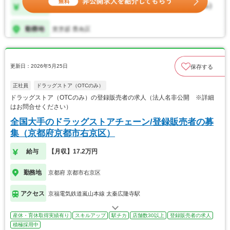
更新日：2026年5月25日
保存する
正社員
ドラッグストア（OTCのみ）
ドラッグストア（OTCのみ）の登録販売者の求人（法人名非公開 ※詳細
はお問合せください）
全国大手のドラッグストアチェーン/登録販売者の募
集（京都府京都市右京区）
給与
【月収】17.2万円
勤務地
京都府 京都市右京区
アクセス
京福電気鉄道嵐山本線 太秦広隆寺駅
産休・育休取得実績有り
スキルアップ
駅チカ
店舗数30以上
登録販売者の求人
積極採用中