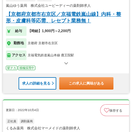
嵐山ゆう薬局 株式会社ユーピーディーの薬剤師求人
【京都府京都市右京区／京福電鉄嵐山線】内科・整
形・皮膚科等応需、レセプト業務無！
給与
【時給】1,900円～2,200円
勤務地
京都府 京都市右京区
アクセス
京福電気鉄道嵐山本線 鹿王院駅
駅チカ
積極採用中
求人の詳細を見る
この求人に興味がある
更新日：2022年10月4日
保存する
正社員
調剤薬局
くるみ薬局 株式会社マーメイドの薬剤師求人