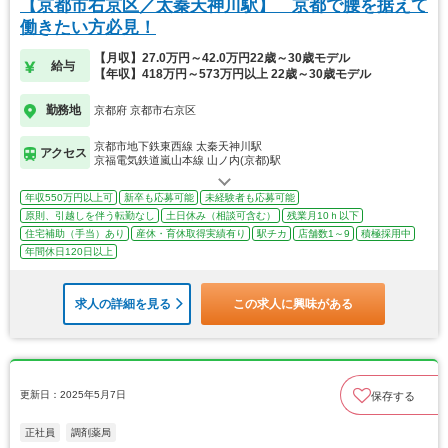
【京都市右京区／太秦天神川駅】 京都で腰を据えて
働きたい方必見！
【月収】27.0万円～42.0万円22歳～30歳モデル
給与
【年収】418万円～573万円以上 22歳～30歳モデル
勤務地
京都府 京都市右京区
京都市地下鉄東西線 太秦天神川駅
アクセス
京福電気鉄道嵐山本線 山ノ内(京都)駅
年収550万円以上可
新卒も応募可能
未経験者も応募可能
原則、引越しを伴う転勤なし
土日休み（相談可含む）
残業月10ｈ以下
住宅補助（手当）あり
産休・育休取得実績有り
駅チカ
店舗数1～9
積極採用中
年間休日120日以上
求人の詳細を見る
この求人に興味がある
更新日：2025年5月7日
保存する
正社員
調剤薬局