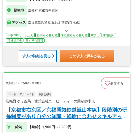
勤務地
京都府 京都市中京区
アクセス
京福電気鉄道嵐山本線 西院(京福)駅
年収700万円以上可
新卒も応募可能
未経験者も応募可能
駅チカ
車通勤可
積極採用中
夏～秋入職可
求人の詳細を見る
この求人に興味がある
更新日：2025年12月19日
保存する
パート・アルバイト
調剤薬局
嵯峨野ゆう薬局 株式会社ユーピーディーの薬剤師求人
【京都市右京区／京福電気鉄道嵐山本線】段階別の研
修制度があり自分の知識・経験に合わせスキルアップ
でき
給与
【時給】1,900円～2,200円