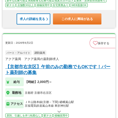
新卒も応募可能
未経験者も応募可能
残業月10ｈ以下
産休・育休取得実績有り
駅チカ
店舗数30以上
積極採用中
在宅業務あり
WEB面接OK
求人の詳細を見る
この求人に興味がある
更新日：2026年6月2日
保存する
パート・アルバイト
調剤薬局
アクア薬局 アクア薬局の薬剤師求人
【京都市右京区】午前のみの勤務でもOKです！パー
ト薬剤師の募集
給与
【時給】2,000円～
勤務地
京都府 京都市右京区
ＪＲ山陰本線(京都－下関) 嵯峨嵐山駅
アクセス
京福電気鉄道嵐山本線 車折神社駅
原則、引越しを伴う転勤なし
駅チカ
積極採用中