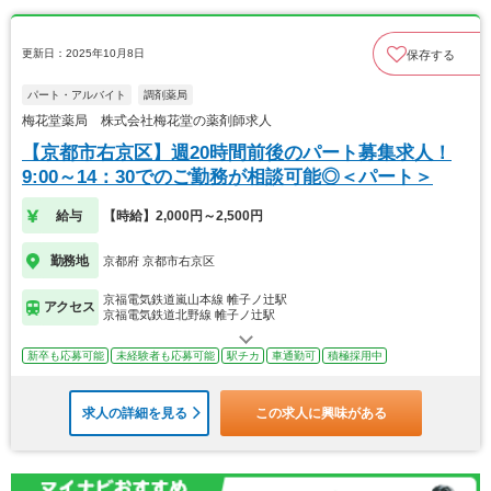
更新日：2025年10月8日
保存する
パート・アルバイト
調剤薬局
梅花堂薬局 株式会社梅花堂の薬剤師求人
【京都市右京区】週20時間前後のパート募集求人！
9:00～14：30でのご勤務が相談可能◎＜パート＞
給与
【時給】2,000円～2,500円
勤務地
京都府 京都市右京区
京福電気鉄道嵐山本線 帷子ノ辻駅
アクセス
京福電気鉄道北野線 帷子ノ辻駅
新卒も応募可能
未経験者も応募可能
駅チカ
車通勤可
積極採用中
求人の詳細を見る
この求人に興味がある