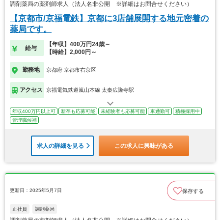
調剤薬局の薬剤師求人（法人名非公開 ※詳細はお問合せください）
【京都市/京福電鉄】京都に3店舗展開する地元密着の
薬局です。
【年収】400万円24歳～
給与
【時給】2,000円～
勤務地
京都府 京都市右京区
アクセス
京福電気鉄道嵐山本線 太秦広隆寺駅
年収400万円以上可
新卒も応募可能
未経験者も応募可能
車通勤可
積極採用中
管理職候補
求人の詳細を見る
この求人に興味がある
更新日：2025年5月7日
保存する
正社員
調剤薬局