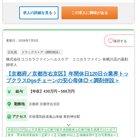
求人の詳細を見る
この求人に興味がある
更新日：2026年7月3日
保存する
正社員
ドラッグストア（調剤併設）
株式会社ココカラファインヘルスケア ココカラファイン 有栖川店の薬剤
師求人
【京都府／京都市右京区】年間休日120日☆業界トッ
プクラスDgsチェーンの安心母体◎＜調剤併設＞
給与
【年収】430万円～560万円
勤務地
京都府 京都市右京区
アクセス
京福電気鉄道嵐山本線 車折神社駅
年収550万円以上可
新卒も応募可能
未経験者も応募可能
残業月10ｈ以下
産休・育休取得実績有り
駅チカ
店舗数30以上
積極採用中
在宅業務あり