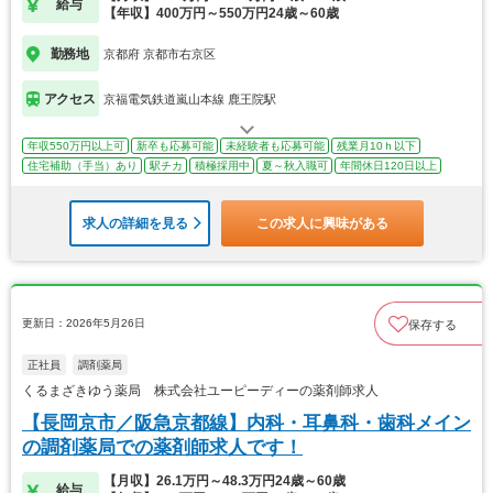
給与
【年収】400万円～550万円24歳～60歳
勤務地
京都府 京都市右京区
アクセス
京福電気鉄道嵐山本線 鹿王院駅
年収550万円以上可
新卒も応募可能
未経験者も応募可能
残業月10ｈ以下
住宅補助（手当）あり
駅チカ
積極採用中
夏～秋入職可
年間休日120日以上
求人の詳細を見る
この求人に興味がある
更新日：2026年5月26日
保存する
正社員
調剤薬局
くるまざきゆう薬局 株式会社ユーピーディーの薬剤師求人
【長岡京市／阪急京都線】内科・耳鼻科・歯科メイン
の調剤薬局での薬剤師求人です！
【月収】26.1万円～48.3万円24歳～60歳
給与