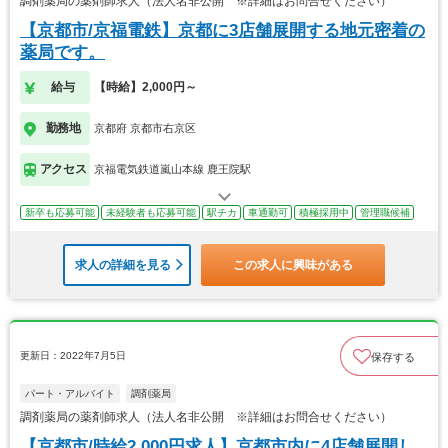
調剤薬局の薬剤師求人（法人名非公開 ※詳細はお問合せください）
【京都市/京福電鉄】京都に3店舗展開する地元密着の
薬局です。
給与
【時給】2,000円～
勤務地
京都府 京都市右京区
アクセス
京福電気鉄道嵐山本線 鹿王院駅
新卒も応募可能
未経験者も応募可能
駅チカ
車通勤可
積極採用中
管理職候補
求人の詳細を見る
この求人に興味がある
更新日：2022年7月5日
保存する
パート・アルバイト
調剤薬局
調剤薬局の薬剤師求人（法人名非公開 ※詳細はお問合せください）
【京都市/時給2,000円求人】京都市内に4店舗展開し