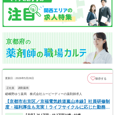
京都府
の
更新日：2026年5月26日
保存する
正社員
調剤薬局
嵯峨野ゆう薬局 株式会社ユーピーディーの薬剤師求人
【京都市右京区／京福電気鉄道嵐山本線】社員研修制
度・福利厚生も充実！ライフサイクルに応じた勤務も
可能