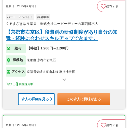
更新日：2025年2月5日
保存する
パート・アルバイト
調剤薬局
くるまざきゆう薬局 株式会社ユーピーディーの薬剤師求人
【京都市右京区】段階別の研修制度があり自分の知
識・経験に合わせスキルアップできます。
給与
【時給】1,900円～2,200円
勤務地
京都府 京都市右京区
アクセス
京福電気鉄道嵐山本線 車折神社駅
駅チカ
積極採用中
求人の詳細を見る
この求人に興味がある
更新日：2025年2月5日
保存する