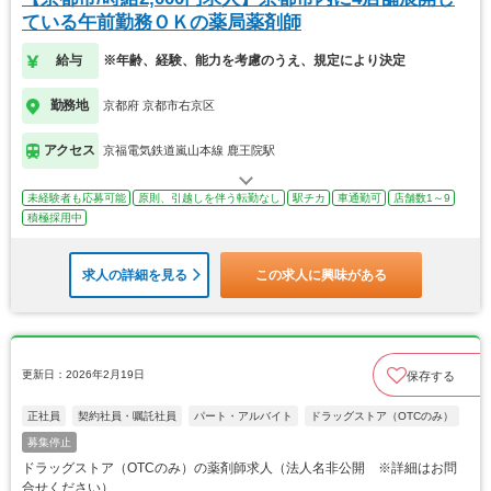
ている午前勤務ＯＫの薬局薬剤師
給与
※年齢、経験、能力を考慮のうえ、規定により決定
勤務地
京都府 京都市右京区
アクセス
京福電気鉄道嵐山本線 鹿王院駅
未経験者も応募可能
原則、引越しを伴う転勤なし
駅チカ
車通勤可
店舗数1～9
積極採用中
求人の詳細を見る
この求人に興味がある
更新日：2026年2月19日
保存する
正社員
契約社員・嘱託社員
パート・アルバイト
ドラッグストア（OTCのみ）
募集停止
ドラッグストア（OTCのみ）の薬剤師求人（法人名非公開 ※詳細はお問
合せください）