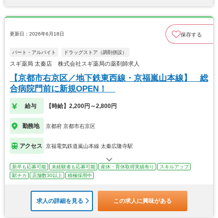
更新日：2026年6月18日
保存する
パート・アルバイト
ドラッグストア（調剤併設）
スギ薬局 太秦店 株式会社スギ薬局の薬剤師求人
【京都市右京区／地下鉄東西線・京福嵐山本線】 総
合病院門前に新規OPEN！
給与
【時給】2,200円～2,800円
勤務地
京都府 京都市右京区
アクセス
京福電気鉄道嵐山本線 太秦広隆寺駅
新卒も応募可能
未経験者も応募可能
産休・育休取得実績有り
スキルアップ
駅チカ
店舗数30以上
積極採用中
求人の詳細を見る
この求人に興味がある