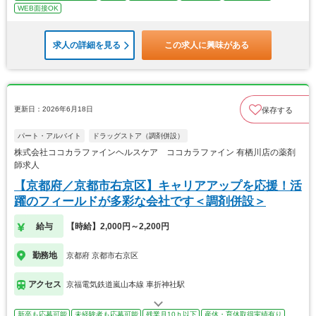
WEB面接OK
求人の詳細を見る
この求人に興味がある
更新日：2026年6月18日
保存する
パート・アルバイト
ドラッグストア（調剤併設）
株式会社ココカラファインヘルスケア ココカラファイン 有栖川店の薬剤
師求人
【京都府／京都市右京区】キャリアアップを応援！活
躍のフィールドが多彩な会社です＜調剤併設＞
給与
【時給】2,000円～2,200円
勤務地
京都府 京都市右京区
アクセス
京福電気鉄道嵐山本線 車折神社駅
新卒も応募可能
未経験者も応募可能
残業月10ｈ以下
産休・育休取得実績有り