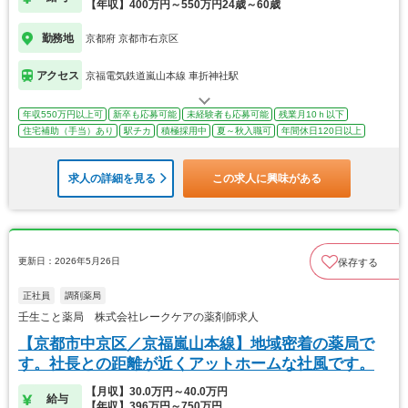
【年収】400万円～550万円24歳～60歳
勤務地
京都府 京都市右京区
アクセス
京福電気鉄道嵐山本線 車折神社駅
年収550万円以上可
新卒も応募可能
未経験者も応募可能
残業月10ｈ以下
住宅補助（手当）あり
駅チカ
積極採用中
夏～秋入職可
年間休日120日以上
求人の詳細を見る
この求人に興味がある
更新日：2026年5月26日
保存する
正社員
調剤薬局
壬生こと薬局 株式会社レークケアの薬剤師求人
【京都市中京区／京福嵐山本線】地域密着の薬局で
す。社長との距離が近くアットホームな社風です。
【月収】30.0万円～40.0万円
給与
【年収】396万円～750万円