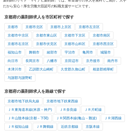
薬剤師のサイト「マイナビ薬剤師」では、希望通りの求人を無料でご紹介。大手
だから安心！厚生労働大臣認可の転職支援サービスです。
京都府の薬剤師求人を市区町村で探す
京都市
京都市北区
京都市上京区
京都市左京区
京都市中京区
京都市東山区
京都市下京区
京都市南区
京都市右京区
京都市伏見区
京都市山科区
京都市西京区
福知山市
舞鶴市
綾部市
宇治市
亀岡市
城陽市
向日市
長岡京市
八幡市
京田辺市
京丹後市
南丹市
木津川市
乙訓郡大山崎町
久世郡久御山町
相楽郡精華町
与謝郡与謝野町
京都府の薬剤師求人を路線で探す
京都市地下鉄烏丸線
京都市地下鉄東西線
ＪＲ東海道本線(米原－神戸)
ＪＲ奈良線
ＪＲ片町線
ＪＲ山陰本線(京都－下関)
ＪＲ関西本線(亀山－難波)
ＪＲ湖西線
ＪＲ福知山線
ＪＲ舞鶴線
近鉄京都線
京阪本線