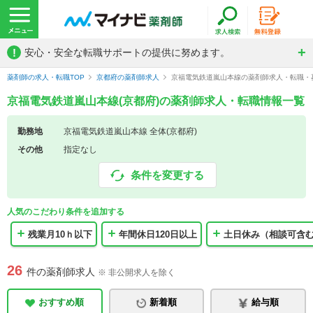
!
安心・安全な転職サポートの提供に努めます。
薬剤師の求人・転職TOP
京都府の薬剤師求人
京福電気鉄道嵐山本線の薬剤師求人・転職・
京福電気鉄道嵐山本線(京都府)の薬剤師求人・転職情報一覧
勤務地
京福電気鉄道嵐山本線 全体(京都府)
その他
指定なし
条件を変更する
人気のこだわり条件を追加する
残業月10ｈ以下
年間休日120日以上
土日休み（相談可含
26
件の薬剤師求人
※ 非公開求人を除く
おすすめ順
新着順
給与順