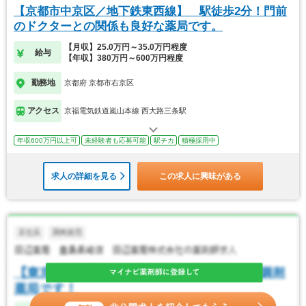
【京都市中京区／地下鉄東西線】 駅徒歩2分！門前
のドクターとの関係も良好な薬局です。
【月収】25.0万円～35.0万円程度
給与
【年収】380万円～600万円程度
勤務地
京都府 京都市右京区
アクセス
京福電気鉄道嵐山本線 西大路三条駅
年収600万円以上可
未経験者も応募可能
駅チカ
積極採用中
求人の詳細を見る
この求人に興味がある