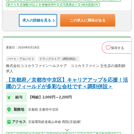
駅チカ
店舗数30以上
積極採用中
在宅業務あり
WEB面接OK
求人の詳細を見る
この求人に興味がある
更新日：2026年6月18日
保存する
パート・アルバイト
ドラッグストア（調剤併設）
株式会社ココカラファインヘルスケア ココカラファイン 壬生店の薬剤師
求人
【京都府／京都市中京区】キャリアアップを応援！活
躍のフィールドが多彩な会社です＜調剤併設＞
給与
【時給】2,000円～2,200円
勤務地
京都府 京都市中京区
アクセス
京福電気鉄道嵐山本線 西院(京福)駅