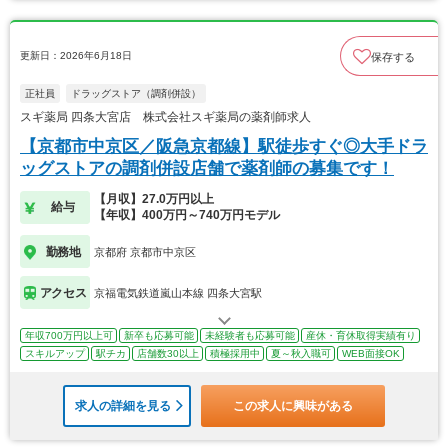
更新日：2026年6月18日
保存する
正社員
ドラッグストア（調剤併設）
スギ薬局 四条大宮店 株式会社スギ薬局の薬剤師求人
【京都市中京区／阪急京都線】駅徒歩すぐ◎大手ドラ
ッグストアの調剤併設店舗で薬剤師の募集です！
【月収】27.0万円以上
給与
【年収】400万円～740万円モデル
勤務地
京都府 京都市中京区
アクセス
京福電気鉄道嵐山本線 四条大宮駅
年収700万円以上可
新卒も応募可能
未経験者も応募可能
産休・育休取得実績有り
スキルアップ
駅チカ
店舗数30以上
積極採用中
夏～秋入職可
WEB面接OK
求人の詳細を見る
この求人に興味がある