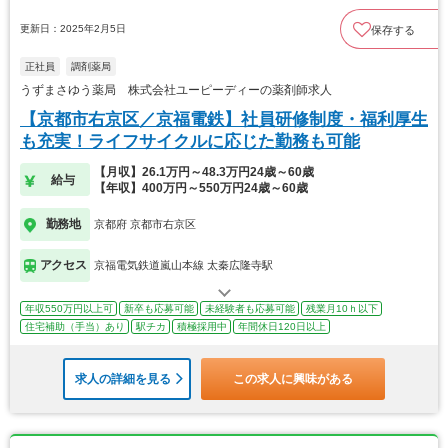
更新日：2025年2月5日
保存する
正社員
調剤薬局
うずまさゆう薬局 株式会社ユーピーディーの薬剤師求人
【京都市右京区／京福電鉄】社員研修制度・福利厚生
も充実！ライフサイクルに応じた勤務も可能
【月収】26.1万円～48.3万円24歳～60歳
給与
【年収】400万円～550万円24歳～60歳
勤務地
京都府 京都市右京区
アクセス
京福電気鉄道嵐山本線 太秦広隆寺駅
年収550万円以上可
新卒も応募可能
未経験者も応募可能
残業月10ｈ以下
住宅補助（手当）あり
駅チカ
積極採用中
年間休日120日以上
求人の詳細を見る
この求人に興味がある