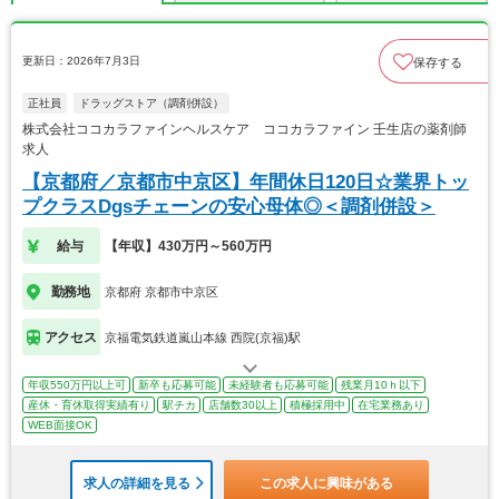
更新日：2026年7月3日
保存する
正社員
ドラッグストア（調剤併設）
株式会社ココカラファインヘルスケア ココカラファイン 壬生店の薬剤師
求人
【京都府／京都市中京区】年間休日120日☆業界トッ
プクラスDgsチェーンの安心母体◎＜調剤併設＞
給与
【年収】430万円～560万円
勤務地
京都府 京都市中京区
アクセス
京福電気鉄道嵐山本線 西院(京福)駅
年収550万円以上可
新卒も応募可能
未経験者も応募可能
残業月10ｈ以下
産休・育休取得実績有り
駅チカ
店舗数30以上
積極採用中
在宅業務あり
WEB面接OK
求人の詳細を見る
この求人に興味がある