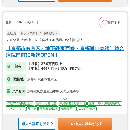
更新日：2026年6月18日
保存する
正社員
ドラッグストア（調剤併設）
スギ薬局 太秦店 株式会社スギ薬局の薬剤師求人
【京都市右京区／地下鉄東西線・京福嵐山本線】総合
病院門前に新規OPEN！
【月収】27.0万円以上
給与
【年収】400万円～740万円モデル
勤務地
京都府 京都市右京区
アクセス
京福電気鉄道嵐山本線 太秦広隆寺駅
年収700万円以上可
新卒も応募可能
未経験者も応募可能
産休・育休取得実績有り
スキルアップ
駅チカ
店舗数30以上
積極採用中
WEB面接OK
求人の詳細を見る
この求人に興味がある