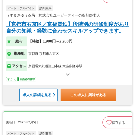
パート・アルバイト
調剤薬局
うずまさゆう薬局 株式会社ユーピーディーの薬剤師求人
【京都市右京区／京福電鉄】段階別の研修制度があり
自分の知識・経験に合わせスキルアップできます。
給与
【時給】1,900円～2,200円
勤務地
京都府 京都市右京区
アクセス
京福電気鉄道嵐山本線 太秦広隆寺駅
駅チカ
積極採用中
求人の詳細を見る
この求人に興味がある
更新日：2025年2月5日
保存する
パート・アルバイト
調剤薬局