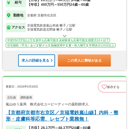
【月収】26.1万円～48.3万円24歳～60歳
給与
【年収】400万円～550万円24歳～60歳
勤務地
京都府 京都市右京区
京福電気鉄道嵐山本線 帷子ノ辻駅
アクセス
京福電気鉄道北野線 帷子ノ辻駅
年収550万円以上可
新卒も応募可能
未経験者も応募可能
残業月10ｈ以下
住宅補助（手当）あり
駅チカ
積極採用中
夏～秋入職可
年間休日120日以上
求人の詳細を見る
この求人に興味がある
更新日：2026年5月26日
保存する
正社員
調剤薬局
嵐山ゆう薬局 株式会社ユーピーディーの薬剤師求人
【京都府京都市右京区／京福電鉄嵐山線】内科・整
形・皮膚科等応需、レセプト業務無！
【月収】26.1万円～48.3万円24歳～60歳