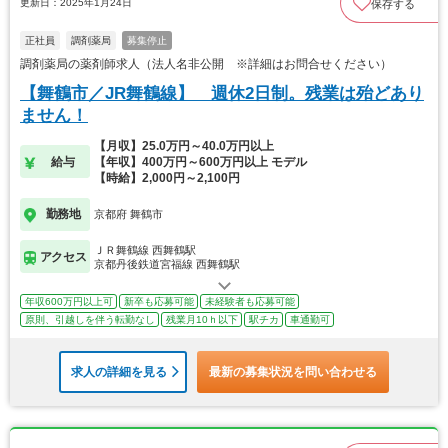
更新日：2025年1月24日
保存する
正社員
調剤薬局
募集停止
調剤薬局の薬剤師求人（法人名非公開 ※詳細はお問合せください）
【舞鶴市／JR舞鶴線】 週休2日制。残業は殆どあり
ません！
【月収】25.0万円～40.0万円以上
給与
【年収】400万円～600万円以上 モデル
【時給】2,000円～2,100円
勤務地
京都府 舞鶴市
ＪＲ舞鶴線 西舞鶴駅
アクセス
京都丹後鉄道宮福線 西舞鶴駅
年収600万円以上可
新卒も応募可能
未経験者も応募可能
原則、引越しを伴う転勤なし
残業月10ｈ以下
駅チカ
車通勤可
求人の詳細を見る
最新の募集状況を問い合わせる