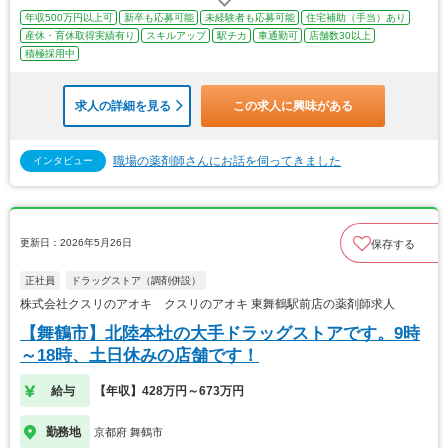
年収500万円以上可
新卒も応募可能
未経験者も応募可能
住宅補助（手当）あり
産休・育休取得実績有り
スキルアップ
駅チカ
車通勤可
店舗数30以上
積極採用中
求人の詳細を見る
この求人に興味がある
職場の薬剤師さんにお話を伺ってきました
インタビュー
更新日：2026年5月26日
保存する
正社員
ドラッグストア（調剤併設）
株式会社クスリのアオキ クスリのアオキ 東舞鶴駅前店の薬剤師求人
【舞鶴市】北陸本社の大手ドラッグストアです。9時
～18時、土日休みの店舗です！
給与
【年収】428万円～673万円
勤務地
京都府 舞鶴市