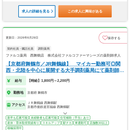
求人の詳細を見る
この求人に興味がある
更新日：2026年6月29日
保存する
契約社員・嘱託社員
調剤薬局
ファルコ薬局 西舞鶴店 株式会社ファルコファーマシーズの薬剤師求人
【京都府舞鶴市／JR舞鶴線】 マイカー勤務可◎関
西・北陸を中心に展開する大手調剤薬局にて薬剤師の
募集
給与
【時給】1,800円～2,200円
勤務地
京都府 舞鶴市
ＪＲ舞鶴線 西舞鶴駅
アクセス
京都丹後鉄道宮福線 西舞鶴駅
新卒も応募可能
未経験者も応募可能
住宅補助（手当）あり
産休・育休取得実績有り
スキルアップ
駅チカ
車通勤可
店舗数30以上
積極採用中