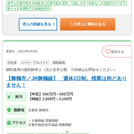
新卒も応募可能
未経験者も応募可能
原則、引越しを伴う転勤なし
残業月10ｈ以下
駅チカ
車通勤可
積極採用中
求人の詳細を見る
この求人に興味がある
更新日：2021年4月6日
保存する
正社員
パート・アルバイト
調剤薬局
調剤薬局の薬剤師求人（法人名非公開 ※詳細はお問合せください）
【舞鶴市／JR舞鶴線】 週休2日制。残業は殆どあり
ません！
【年収】500万円～600万円
給与
【時給】2,000円～2,100円
勤務地
京都府 舞鶴市
ＪＲ舞鶴線 西舞鶴駅
アクセス
京都丹後鉄道宮福線 西舞鶴駅