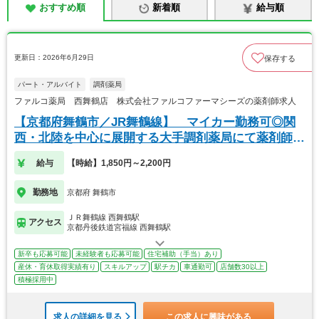
おすすめ順
新着順
給与順
更新日：2026年6月29日
保存する
パート・アルバイト
調剤薬局
ファルコ薬局 西舞鶴店 株式会社ファルコファーマシーズの薬剤師求人
【京都府舞鶴市／JR舞鶴線】 マイカー勤務可◎関
西・北陸を中心に展開する大手調剤薬局にて薬剤師の
募集
給与
【時給】1,850円～2,200円
勤務地
京都府 舞鶴市
ＪＲ舞鶴線 西舞鶴駅
アクセス
京都丹後鉄道宮福線 西舞鶴駅
新卒も応募可能
未経験者も応募可能
住宅補助（手当）あり
産休・育休取得実績有り
スキルアップ
駅チカ
車通勤可
店舗数30以上
積極採用中
求人の詳細を見る
この求人に興味がある