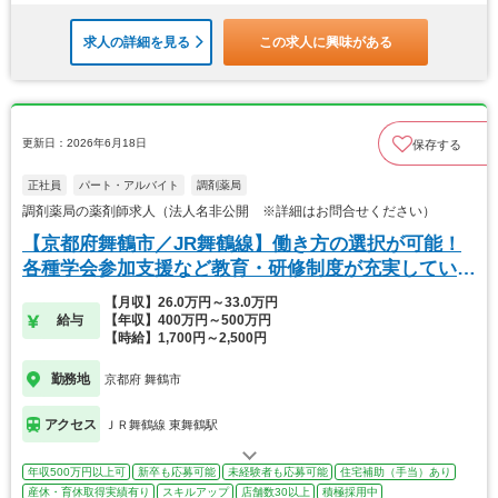
求人の詳細を見る
この求人に興味がある
更新日：2026年6月18日
保存する
正社員
パート・アルバイト
調剤薬局
調剤薬局の薬剤師求人（法人名非公開 ※詳細はお問合せください）
【京都府舞鶴市／JR舞鶴線】働き方の選択が可能！
各種学会参加支援など教育・研修制度が充実していま
す。
【月収】26.0万円～33.0万円
給与
【年収】400万円～500万円
【時給】1,700円～2,500円
勤務地
京都府 舞鶴市
アクセス
ＪＲ舞鶴線 東舞鶴駅
年収500万円以上可
新卒も応募可能
未経験者も応募可能
住宅補助（手当）あり
産休・育休取得実績有り
スキルアップ
店舗数30以上
積極採用中