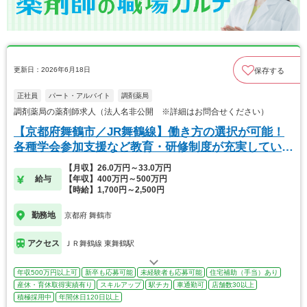
更新日：2026年6月18日
保存する
正社員
パート・アルバイト
調剤薬局
調剤薬局の薬剤師求人（法人名非公開 ※詳細はお問合せください）
【京都府舞鶴市／JR舞鶴線】働き方の選択が可能！
各種学会参加支援など教育・研修制度が充実していま
す。
【月収】26.0万円～33.0万円
給与
【年収】400万円～500万円
【時給】1,700円～2,500円
勤務地
京都府 舞鶴市
アクセス
ＪＲ舞鶴線 東舞鶴駅
年収500万円以上可
新卒も応募可能
未経験者も応募可能
住宅補助（手当）あり
産休・育休取得実績有り
スキルアップ
駅チカ
車通勤可
店舗数30以上
積極採用中
年間休日120日以上