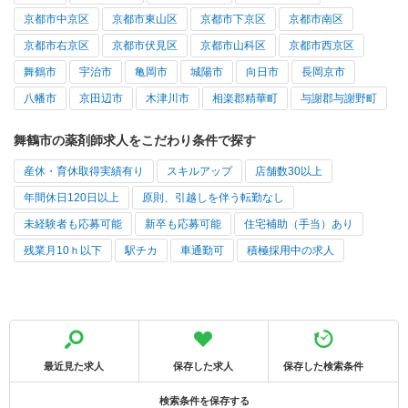
京都市中京区
京都市東山区
京都市下京区
京都市南区
京都市右京区
京都市伏見区
京都市山科区
京都市西京区
舞鶴市
宇治市
亀岡市
城陽市
向日市
長岡京市
八幡市
京田辺市
木津川市
相楽郡精華町
与謝郡与謝野町
舞鶴市の薬剤師求人をこだわり条件で探す
産休・育休取得実績有り
スキルアップ
店舗数30以上
年間休日120日以上
原則、引越しを伴う転勤なし
未経験者も応募可能
新卒も応募可能
住宅補助（手当）あり
残業月10ｈ以下
駅チカ
車通勤可
積極採用中の求人
最近見た求人
保存した求人
保存した検索条件
検索条件を保存する