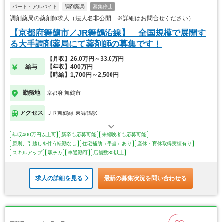
パート・アルバイト
調剤薬局
募集停止
調剤薬局の薬剤師求人（法人名非公開 ※詳細はお問合せください）
【京都府舞鶴市／JR舞鶴沿線】 全国規模で展開す
る大手調剤薬局にて薬剤師の募集です！
【月収】26.0万円～33.0万円
給与
【年収】400万円
【時給】1,700円～2,500円
勤務地
京都府 舞鶴市
アクセス
ＪＲ舞鶴線 東舞鶴駅
年収400万円以上可
新卒も応募可能
未経験者も応募可能
原則、引越しを伴う転勤なし
住宅補助（手当）あり
産休・育休取得実績有り
スキルアップ
駅チカ
車通勤可
店舗数30以上
求人の詳細を見る
最新の募集状況を問い合わせる