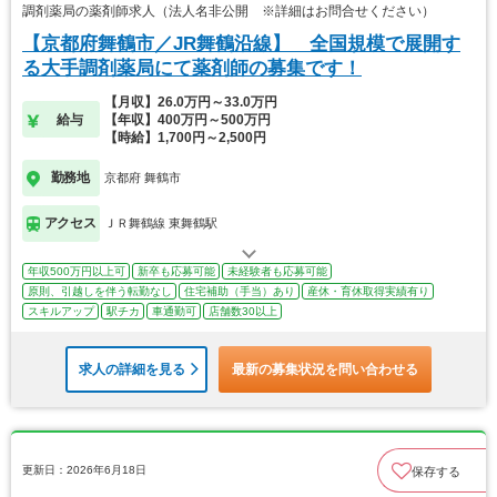
調剤薬局の薬剤師求人（法人名非公開 ※詳細はお問合せください）
【京都府舞鶴市／JR舞鶴沿線】 全国規模で展開す
る大手調剤薬局にて薬剤師の募集です！
【月収】26.0万円～33.0万円
給与
【年収】400万円～500万円
【時給】1,700円～2,500円
勤務地
京都府 舞鶴市
アクセス
ＪＲ舞鶴線 東舞鶴駅
年収500万円以上可
新卒も応募可能
未経験者も応募可能
原則、引越しを伴う転勤なし
住宅補助（手当）あり
産休・育休取得実績有り
スキルアップ
駅チカ
車通勤可
店舗数30以上
求人の詳細を見る
最新の募集状況を問い合わせる
更新日：2026年6月18日
保存する