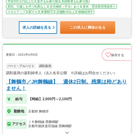
年収500万円以上可
新卒も応募可能
未経験者も応募可能
原則、引越しを伴う転勤なし
住宅補助（手当）あり
産休・育休取得実績有り
スキルアップ
駅チカ
車通勤可
店舗数30以上
積極採用中
求人の詳細を見る
この求人に興味がある
更新日：2021年4月6日
保存する
パート・アルバイト
調剤薬局
調剤薬局の薬剤師求人（法人名非公開 ※詳細はお問合せください）
【舞鶴市／JR舞鶴線】 週休2日制。残業は殆どあり
ません！
給与
【時給】2,000円～2,100円
勤務地
京都府 舞鶴市
ＪＲ舞鶴線 西舞鶴駅
アクセス
京都丹後鉄道宮福線 西舞鶴駅