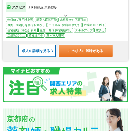
アクセス
ＪＲ舞鶴線 東舞鶴駅
年収650万円以上可
新卒も応募可能
未経験者も応募可能
原則、引越しを伴う転勤なし
土日休み（相談可含む）
残業月10ｈ以下
住宅補助（手当）あり
産休・育休取得実績有り
スキルアップ
駅チカ
店舗数30以上
積極採用中
夏～秋入職可
求人の詳細を見る
この求人に興味がある
京都府
の