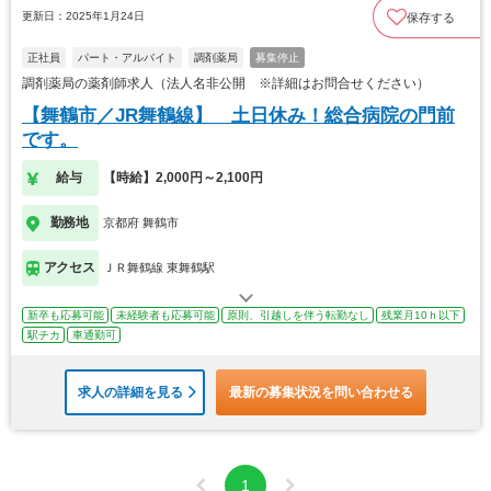
更新日：2025年1月24日
保存する
正社員
パート・アルバイト
調剤薬局
募集停止
調剤薬局の薬剤師求人（法人名非公開 ※詳細はお問合せください）
【舞鶴市／JR舞鶴線】 土日休み！総合病院の門前
です。
給与
【時給】2,000円～2,100円
勤務地
京都府 舞鶴市
アクセス
ＪＲ舞鶴線 東舞鶴駅
新卒も応募可能
未経験者も応募可能
原則、引越しを伴う転勤なし
残業月10ｈ以下
駅チカ
車通勤可
求人の詳細を見る
最新の募集状況を問い合わせる
1