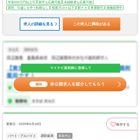
年収600万円以上可
新卒も応募可能
未経験者も応募可能
原則、引越しを伴う転勤なし
残業月10ｈ以下
駅チカ
車通勤可
積極採用中
求人の詳細を見る
この求人に興味がある
更新日：2026年6月18日
保存する
パート・アルバイト
調剤薬局
募集停止