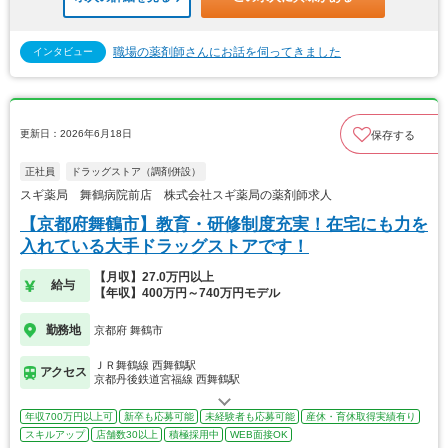
職場の薬剤師さんにお話を伺ってきました
インタビュー
更新日：2026年6月18日
保存する
正社員
ドラッグストア（調剤併設）
スギ薬局 舞鶴病院前店 株式会社スギ薬局の薬剤師求人
【京都府舞鶴市】教育・研修制度充実！在宅にも力を
入れている大手ドラッグストアです！
【月収】27.0万円以上
給与
【年収】400万円～740万円モデル
勤務地
京都府 舞鶴市
ＪＲ舞鶴線 西舞鶴駅
アクセス
京都丹後鉄道宮福線 西舞鶴駅
年収700万円以上可
新卒も応募可能
未経験者も応募可能
産休・育休取得実績有り
スキルアップ
店舗数30以上
積極採用中
WEB面接OK