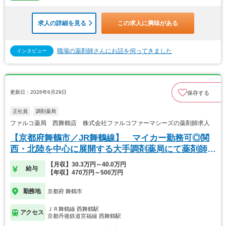
求人の詳細を見る
この求人に興味がある
職場の薬剤師さんにお話を伺ってきました
インタビュー
更新日：2026年6月29日
保存する
正社員
調剤薬局
ファルコ薬局 西舞鶴店 株式会社ファルコファーマシーズの薬剤師求人
【京都府舞鶴市／JR舞鶴線】 マイカー勤務可◎関
西・北陸を中心に展開する大手調剤薬局にて薬剤師の
募集
【月収】30.3万円～40.0万円
給与
【年収】470万円～500万円
勤務地
京都府 舞鶴市
ＪＲ舞鶴線 西舞鶴駅
アクセス
京都丹後鉄道宮福線 西舞鶴駅