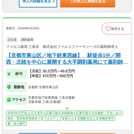
求人の詳細を見る
この求人に興味がある
更新日：2026年6月29日
保存する
正社員
調剤薬局
ファルコ薬局 三条店 株式会社ファルコファーマシーズの薬剤師求人
【京都市東山区／地下鉄東西線】 駅徒歩1分／関
西・北陸を中心に展開する大手調剤薬局にて薬剤師の
募集
【月収】30.3万円～40.0万円
給与
【年収】470万円～500万円
勤務地
京都府 京都市東山区
京都市地下鉄東西線 三条京阪駅
アクセス
京阪本線 三条(京都)駅
年収500万円以上可
新卒も応募可能
未経験者も応募可能
住宅補助（手当）あり
産休・育休取得実績有り
スキルアップ
駅チカ
店舗数30以上
積極採用中
夏～秋入職可