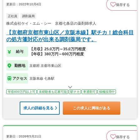
更新日：2022年10月4日
保存する
正社員
調剤薬局
株式会社ケイ・エム・シー 京都七条店の薬剤師求人
【京都府京都市東山区／京阪本線】駅チカ！総合科目
の処方箋対応が出来る調剤薬局です。
【月収】25.0万円～35.0万円程度
給与
【年収】380万円～600万円程度
勤務地
京都府 京都市東山区
アクセス
京阪本線 七条駅
年収600万円以上可
未経験者も応募可能
駅チカ
車通勤可
積極採用中
求人の詳細を見る
この求人に興味がある
更新日：2026年5月21日
保存する