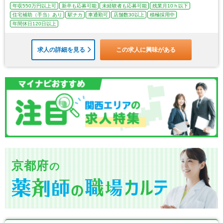
年収550万円以上可
新卒も応募可能
未経験者も応募可能
残業月10ｈ以下
住宅補助（手当）あり
駅チカ
車通勤可
店舗数30以上
積極採用中
年間休日120日以上
求人の詳細を見る
この求人に興味がある
京都府
の