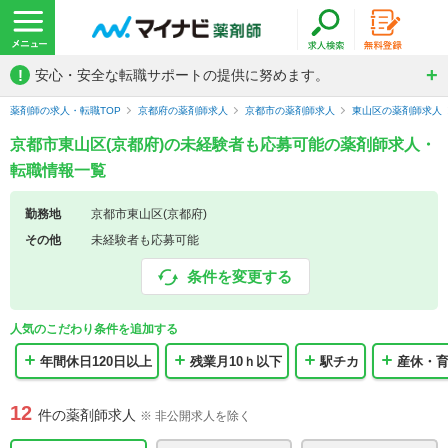
!
安心・安全な転職サポートの提供に努めます。
薬剤師の求人・転職TOP
京都府の薬剤師求人
京都市の薬剤師求人
東山区の薬剤師求人
京都市東山区(京都府)の未経験者も応募可能の薬剤師求人・
転職情報一覧
勤務地
京都市東山区(京都府)
その他
未経験者も応募可能
条件を変更する
人気のこだわり条件を追加する
年間休日120日以上
残業月10ｈ以下
駅チカ
産休・
12
件の薬剤師求人
※ 非公開求人を除く