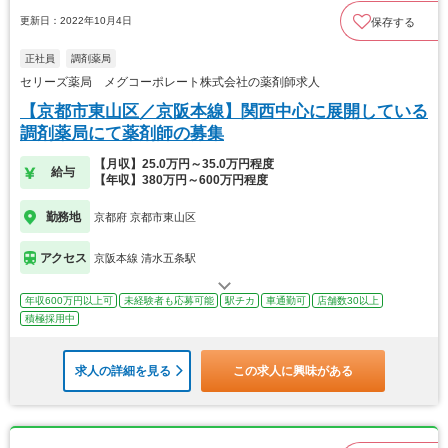
更新日：2022年10月4日
保存する
正社員
調剤薬局
セリーズ薬局 メグコーポレート株式会社の薬剤師求人
【京都市東山区／京阪本線】関西中心に展開している
調剤薬局にて薬剤師の募集
【月収】25.0万円～35.0万円程度
給与
【年収】380万円～600万円程度
勤務地
京都府 京都市東山区
アクセス
京阪本線 清水五条駅
年収600万円以上可
未経験者も応募可能
駅チカ
車通勤可
店舗数30以上
積極採用中
求人の詳細を見る
この求人に興味がある