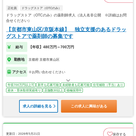
正社員
ドラッグストア（OTCのみ）
ドラッグストア（OTCのみ）の薬剤師求人（法人名非公開 ※詳細はお問
合せください）
【京都市東山区/京阪本線】 独立支援のあるドラッ
グストアで薬剤師の募集です
給与
【年収】480万円～700万円
勤務地
京都府 京都市東山区
アクセス
※お問い合わせください
年収700万円以上可
新卒も応募可能
未経験者も応募可能
住宅補助（手当）あり
産休・育休取得実績有り
店舗数30以上
積極採用中
求人の詳細を見る
この求人に興味がある
更新日：2026年5月21日
保存する