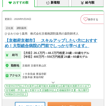
おすすめ順
新着順
給与順
更新日：2026年5月26日
保存する
正社員
調剤薬局
ひまわりゆう薬局 株式会社京都南調剤薬局の薬剤師求人
【京都府京都市】 スキルアップしたい方におすす
め！大型総合病院の門前でしっかり学べます。
【月収】26.1万円～48.3万円程度 24歳～60歳モデル
給与
【年収】400万円～550万円程度 24歳～60歳モデル
勤務地
京都府 京都市東山区
ＪＲ奈良線 東福寺駅
アクセス
京阪本線 東福寺駅
年収550万円以上可
新卒も応募可能
未経験者も応募可能
残業月10ｈ以下
住宅補助（手当）あり
駅チカ
店舗数30以上
積極採用中
夏～秋入職可
年間休日120日以上