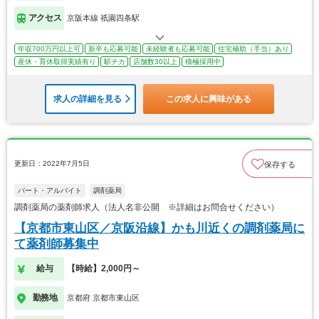
アクセス
京阪本線 祇園四条駅
年収700万円以上可
新卒も応募可能
未経験者も応募可能
住宅補助（手当）あり
産休・育休取得実績有り
駅チカ
店舗数30以上
積極採用中
求人の詳細を見る
この求人に興味がある
更新日：2022年7月5日
保存する
パート・アルバイト
調剤薬局
調剤薬局の薬剤師求人（法人名非公開 ※詳細はお問合せください）
【京都市東山区／京阪沿線】かも川近くの調剤薬局に
て薬剤師募集中
給与
【時給】2,000円～
勤務地
京都府 京都市東山区