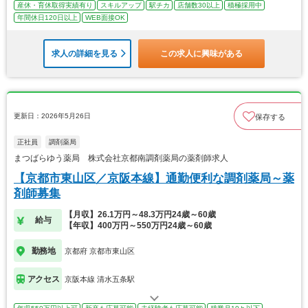
産休・育休取得実績有り
スキルアップ
駅チカ
店舗数30以上
積極採用中
年間休日120日以上
WEB面接OK
求人の詳細を見る
この求人に興味がある
更新日：2026年5月26日
保存する
正社員
調剤薬局
まつばらゆう薬局 株式会社京都南調剤薬局の薬剤師求人
【京都市東山区／京阪本線】通勤便利な調剤薬局～薬
剤師募集
【月収】26.1万円～48.3万円24歳～60歳
給与
【年収】400万円～550万円24歳～60歳
勤務地
京都府 京都市東山区
アクセス
京阪本線 清水五条駅