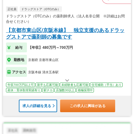
正社員
ドラッグストア（OTCのみ）
ドラッグストア（OTCのみ）の薬剤師求人（法人名非公開 ※詳細はお問
合せください）
【京都市東山区/京阪本線】 独立支援のあるドラッ
グストアで薬剤師の募集です
給与
【年収】480万円～700万円
勤務地
京都府 京都市東山区
アクセス
京阪本線 清水五条駅
年収700万円以上可
新卒も応募可能
未経験者も応募可能
住宅補助（手当）あり
産休・育休取得実績有り
駅チカ
店舗数30以上
積極採用中
求人の詳細を見る
この求人に興味がある