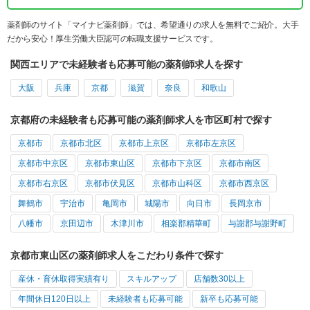
薬剤師のサイト「マイナビ薬剤師」では、希望通りの求人を無料でご紹介。大手
だから安心！厚生労働大臣認可の転職支援サービスです。
関西エリアで未経験者も応募可能の薬剤師求人を探す
大阪
兵庫
京都
滋賀
奈良
和歌山
京都府の未経験者も応募可能の薬剤師求人を市区町村で探す
京都市
京都市北区
京都市上京区
京都市左京区
京都市中京区
京都市東山区
京都市下京区
京都市南区
京都市右京区
京都市伏見区
京都市山科区
京都市西京区
舞鶴市
宇治市
亀岡市
城陽市
向日市
長岡京市
八幡市
京田辺市
木津川市
相楽郡精華町
与謝郡与謝野町
京都市東山区の薬剤師求人をこだわり条件で探す
産休・育休取得実績有り
スキルアップ
店舗数30以上
年間休日120日以上
未経験者も応募可能
新卒も応募可能