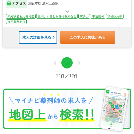
アクセス
京阪本線 清水五条駅
未経験者も応募可能
原則、引越しを伴う転勤なし
駅チカ
車通勤可
積極採用中
在宅業務あり
求人の詳細を見る
この求人に興味がある
1
12件／12件