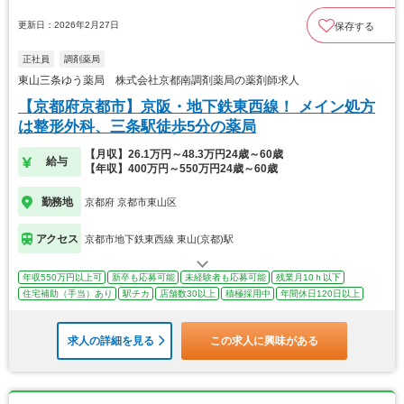
更新日：2026年2月27日
保存する
正社員
調剤薬局
東山三条ゆう薬局 株式会社京都南調剤薬局の薬剤師求人
【京都府京都市】京阪・地下鉄東西線！ メイン処方
は整形外科、三条駅徒歩5分の薬局
【月収】26.1万円～48.3万円24歳～60歳
給与
【年収】400万円～550万円24歳～60歳
勤務地
京都府 京都市東山区
アクセス
京都市地下鉄東西線 東山(京都)駅
年収550万円以上可
新卒も応募可能
未経験者も応募可能
残業月10ｈ以下
住宅補助（手当）あり
駅チカ
店舗数30以上
積極採用中
年間休日120日以上
求人の詳細を見る
この求人に興味がある