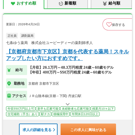
おすすめ順
新着順
給与順
更新日：2026年4月24日
保存する
正社員
調剤薬局
七条ゆう薬局 株式会社ユーピーディーの薬剤師求人
【京都府京都市下京区】京都を代表する薬局！スキル
アップしたい方におすすめです。
【月収】26.1万円～48.3万円程度 24歳～60歳モデル
給与
【年収】400万円～550万円程度 24歳～60歳モデル
勤務地
京都府 京都市下京区
アクセス
ＪＲ山陰本線(京都－下関) 丹波口駅
年収550万円以上可
新卒も応募可能
未経験者も応募可能
残業月10ｈ以下
住宅補助（手当）あり
駅チカ
積極採用中
年間休日120日以上
求人の詳細を見る
この求人に興味がある