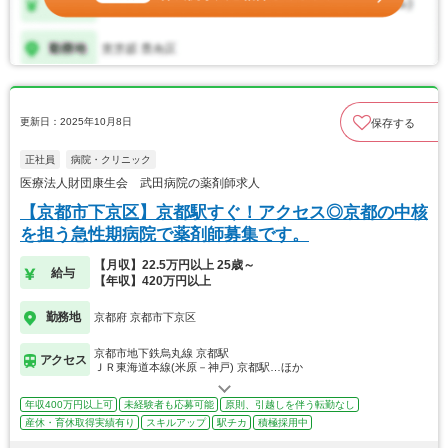
更新日：2025年10月8日
保存する
正社員
病院・クリニック
医療法人財団康生会 武田病院の薬剤師求人
【京都市下京区】京都駅すぐ！アクセス◎京都の中核
を担う急性期病院で薬剤師募集です。
【月収】22.5万円以上 25歳～
給与
【年収】420万円以上
勤務地
京都府 京都市下京区
京都市地下鉄烏丸線 京都駅
アクセス
ＪＲ東海道本線(米原－神戸) 京都駅…ほか
年収400万円以上可
未経験者も応募可能
原則、引越しを伴う転勤なし
産休・育休取得実績有り
スキルアップ
駅チカ
積極採用中