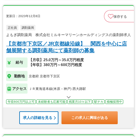
更新日：2023年12月8日
保存する
正社員
調剤薬局
よもぎ調剤薬局 株式会社ミルキーマリーンホールディングスの薬剤師求人
【京都市下京区／JR京都線沿線】 関西を中心に店
舗展開する調剤薬局にて薬剤師の募集
【月収】25.0万円～35.0万円程度
給与
【年収】380万円～600万円程度
勤務地
京都府 京都市下京区
アクセス
ＪＲ東海道本線(米原－神戸) 西大路駅
年収600万円以上可
未経験者も応募可能
残業月10ｈ以下
駅チカ
積極採用中
求人の詳細を見る
この求人に興味がある