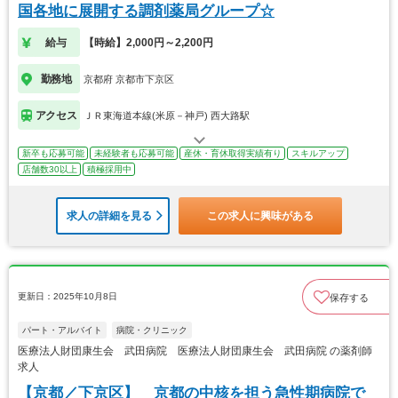
国各地に展開する調剤薬局グループ☆
給与
【時給】2,000円～2,200円
勤務地
京都府 京都市下京区
アクセス
ＪＲ東海道本線(米原－神戸) 西大路駅
新卒も応募可能
未経験者も応募可能
産休・育休取得実績有り
スキルアップ
店舗数30以上
積極採用中
求人の詳細を見る
この求人に興味がある
更新日：2025年10月8日
保存する
パート・アルバイト
病院・クリニック
医療法人財団康生会 武田病院 医療法人財団康生会 武田病院 の薬剤師
求人
【京都／下京区】 京都の中核を担う急性期病院で