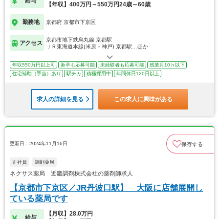
給与
【年収】400万円～550万円24歳～60歳
勤務地
京都府 京都市下京区
京都市地下鉄烏丸線 京都駅
アクセス
ＪＲ東海道本線(米原－神戸) 京都駅…ほか
年収550万円以上可
新卒も応募可能
未経験者も応募可能
残業月10ｈ以下
住宅補助（手当）あり
駅チカ
積極採用中
年間休日120日以上
求人の詳細を見る
この求人に興味がある
更新日：2024年11月16日
保存する
正社員
調剤薬局
ネクサス薬局 近畿調剤株式会社の薬剤師求人
【京都市下京区／JR丹波口駅】 大阪に店舗展開し
ている薬局です
【月収】28.0万円
給与