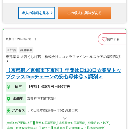
求人の詳細を見る
この求人に興味がある
更新日：2026年7月3日
保存する
正社員
調剤薬局
東邦薬局 大宮くしげ店 株式会社ココカラファインヘルスケアの薬剤師求
人
【京都府／京都市下京区】年間休日120日☆業界トッ
プクラスDgsチェーンの安心母体◎＜調剤＞
給与
【年収】430万円～560万円
勤務地
京都府 京都市下京区
アクセス
ＪＲ山陰本線(京都－下関) 丹波口駅
年収550万円以上可
新卒も応募可能
未経験者も応募可能
残業月10ｈ以下
産休・育休取得実績有り
駅チカ
車通勤可
店舗数30以上
積極採用中