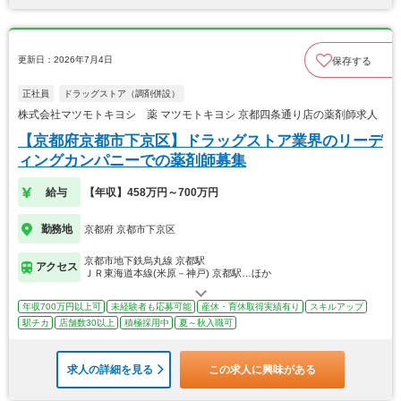
更新日：2026年7月4日
保存する
正社員
ドラッグストア（調剤併設）
株式会社マツモトキヨシ 薬 マツモトキヨシ 京都四条通り店の薬剤師求人
【京都府京都市下京区】ドラッグストア業界のリーデ
ィングカンパニーでの薬剤師募集
給与
【年収】458万円～700万円
勤務地
京都府 京都市下京区
京都市地下鉄烏丸線 京都駅
アクセス
ＪＲ東海道本線(米原－神戸) 京都駅…ほか
年収700万円以上可
未経験者も応募可能
産休・育休取得実績有り
スキルアップ
駅チカ
店舗数30以上
積極採用中
夏～秋入職可
求人の詳細を見る
この求人に興味がある