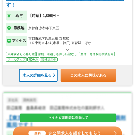
す！
給与
【時給】1,800円～
勤務地
京都府 京都市下京区
京都市地下鉄烏丸線 京都駅
アクセス
ＪＲ東海道本線(米原－神戸) 京都駅…ほか
未経験者も応募可能
原則、引越しを伴う転勤なし
産休・育休取得実績有り
スキルアップ
駅チカ
積極採用中
求人の詳細を見る
この求人に興味がある