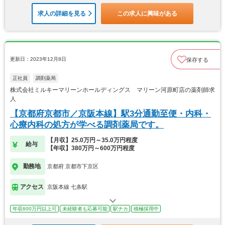
求人の詳細を見る
この求人に興味がある
更新日：2023年12月8日
保存する
正社員
調剤薬局
株式会社ミルキーマリーンホールディングス マリーン河原町店の薬剤師求
人
【京都府京都市／京阪本線】駅3分通勤至便・内科・
心療内科の処方が学べる調剤薬局です。
【月収】25.0万円～35.0万円程度
給与
【年収】380万円～600万円程度
勤務地
京都府 京都市下京区
アクセス
京阪本線 七条駅
年収600万円以上可
未経験者も応募可能
駅チカ
積極採用中