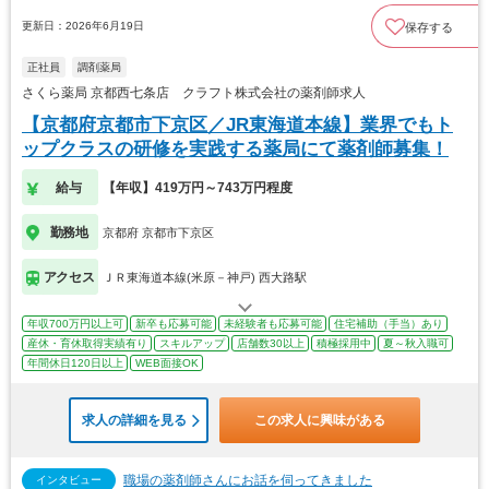
更新日：2026年6月19日
保存する
正社員
調剤薬局
さくら薬局 京都西七条店 クラフト株式会社の薬剤師求人
【京都府京都市下京区／JR東海道本線】業界でもト
ップクラスの研修を実践する薬局にて薬剤師募集！
給与
【年収】419万円～743万円程度
勤務地
京都府 京都市下京区
アクセス
ＪＲ東海道本線(米原－神戸) 西大路駅
年収700万円以上可
新卒も応募可能
未経験者も応募可能
住宅補助（手当）あり
産休・育休取得実績有り
スキルアップ
店舗数30以上
積極採用中
夏～秋入職可
年間休日120日以上
WEB面接OK
求人の詳細を見る
この求人に興味がある
職場の薬剤師さんにお話を伺ってきました
インタビュー