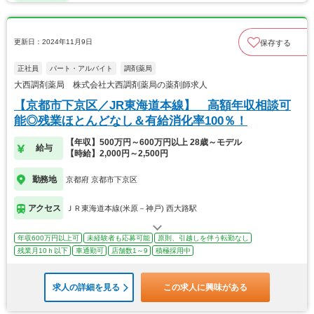
更新日：2024年11月9日
保存する
正社員
パート・アルバイト
調剤薬局
大西調剤薬局 株式会社大西調剤薬局の薬剤師求人
【京都市下京区／JR東海道本線】 高額年収相談可
能◎残業ほとんどなし＆有給消化率100％！
【年収】500万円～600万円以上 28歳～モデル
給与
【時給】2,000円～2,500円
勤務地
京都府 京都市下京区
アクセス
ＪＲ東海道本線(米原－神戸) 西大路駅
年収600万円以上可
未経験者も応募可能
原則、引越しを伴う転勤なし
残業月10ｈ以下
車通勤可
店舗数1～9
積極採用中
求人の詳細を見る
この求人に興味がある