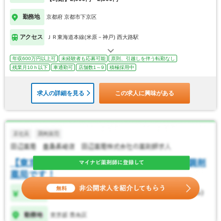
勤務地
京都府 京都市下京区
アクセス
ＪＲ東海道本線(米原－神戸) 西大路駅
年収600万円以上可
未経験者も応募可能
原則、引越しを伴う転勤なし
残業月10ｈ以下
車通勤可
店舗数1～9
積極採用中
求人の詳細を見る
この求人に興味がある