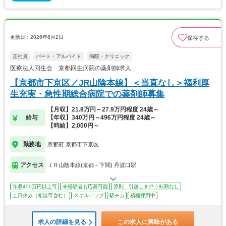
更新日：2026年6月2日
保存する
正社員
パート・アルバイト
病院・クリニック
医療法人回生会 京都回生病院の薬剤師求人
【京都市下京区／JR山陰本線】＜当直なし＞福利厚
生充実・急性期総合病院での薬剤師募集
【月収】21.8万円～27.9万円程度 24歳～
給与
【年収】340万円～496万円程度 24歳～
【時給】2,000円～
勤務地
京都府 京都市下京区
アクセス
ＪＲ山陰本線(京都－下関) 丹波口駅
年収450万円以上可
未経験者も応募可能
原則、引越しを伴う転勤なし
土日休み（相談可含む）
スキルアップ
駅チカ
積極採用中
求人の詳細を見る
この求人に興味がある