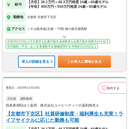
【月収】26.1万円～48.3万円程度 24歳～60歳モデル
給与
【年収】400万円～550万円程度 24歳～60歳モデル
勤務地
京都府 京都市下京区
アクセス
ＪＲ山陰本線(京都－下関) 梅小路京都西駅
年収550万円以上可
新卒も応募可能
未経験者も応募可能
残業月10ｈ以下
住宅補助（手当）あり
車通勤可
積極採用中
年間休日120日以上
求人の詳細を見る
この求人に興味がある
更新日：2025年12月19日
保存する
正社員
調剤薬局
四条東洞院ゆう薬局 株式会社ユーピーディーの薬剤師求人
【京都市下京区】社員研修制度・福利厚生も充実！ラ
イフサイクルに応じた勤務も可能
【月収】26.1万円～48.3万円程度 24歳～60歳モデル