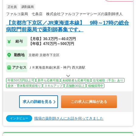
正社員
調剤薬局
ファルコ薬局 七条店 株式会社ファルコファーマシーズの薬剤師求人
【京都市下京区／JR東海道本線】 9時～17時の総合
病院門前薬局で薬剤師募集です。
【月収】30.3万円～40.0万円
給与
【年収】470万円～500万円
勤務地
京都府 京都市下京区
アクセス
ＪＲ東海道本線(米原－神戸) 西大路駅
年収500万円以上可
新卒も応募可能
未経験者も応募可能
住宅補助（手当）あり
産休・育休取得実績有り
スキルアップ
店舗数30以上
積極採用中
求人の詳細を見る
この求人に興味がある
職場の薬剤師さんにお話を伺ってきました
インタビュー