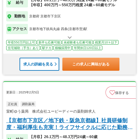
給与
【年収】400万円～550万円程度 24歳～60歳モデル
勤務地
京都府 京都市下京区
アクセス
京都市地下鉄烏丸線 四条(京都市営)駅
年収550万円以上可
新卒も応募可能
未経験者も応募可能
残業月10ｈ以下
住宅補助（手当）あり
駅チカ
積極採用中
年間休日120日以上
求人の詳細を見る
この求人に興味がある
更新日：2025年2月5日
保存する
正社員
調剤薬局
室町ゆう薬局 株式会社ユーピーディーの薬剤師求人
【京都市下京区／地下鉄・阪急京都線】社員研修制
度・福利厚生も充実！ライフサイクルに応じた勤務も
可能
【月収】26.1万円～48.3万円24歳～60歳