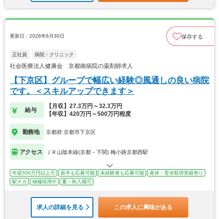
更新日：2026年6月30日
保存する
正社員
病院・クリニック
社会医療法人健康会 京都南病院の薬剤師求人
【下京区】グループで幅広い経験◎風通しの良い病院
です。＜スキルアップできます＞
【月収】27.3万円～32.3万円
給与
【年収】420万円～500万円程度
勤務地
京都府 京都市下京区
アクセス
ＪＲ山陰本線(京都－下関) 梅小路京都西駅
年収500万円以上可
新卒も応募可能
未経験者も応募可能
産休・育休取得実績有り
駅チカ
積極採用中
夏～秋入職可
求人の詳細を見る
この求人に興味がある