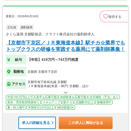
更新日：2026年6月19日
保存する
正社員
調剤薬局
さくら薬局 京都駅前店 クラフト株式会社の薬剤師求人
【京都市下京区／ＪＲ東海道本線】駅チカ☆業界でも
トップクラスの研修を実践する薬局にて薬剤師募集！
給与
【年収】419万円～743万円程度
勤務地
京都府 京都市下京区
京都市地下鉄烏丸線 京都駅
アクセス
ＪＲ東海道本線(米原－神戸) 京都駅…ほか
年収700万円以上可
新卒も応募可能
未経験者も応募可能
住宅補助（手当）あり
産休・育休取得実績有り
スキルアップ
駅チカ
店舗数30以上
積極採用中
夏～秋入職可
年間休日120日以上
WEB面接OK
求人の詳細を見る
この求人に興味がある