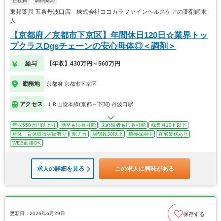
正社員
調剤薬局
東邦薬局 五条丹波口店 株式会社ココカラファインヘルスケアの薬剤師求
人
【京都府／京都市下京区】年間休日120日☆業界トッ
プクラスDgsチェーンの安心母体◎＜調剤＞
給与
【年収】430万円～560万円
勤務地
京都府 京都市下京区
アクセス
ＪＲ山陰本線(京都－下関) 丹波口駅
年収550万円以上可
新卒も応募可能
未経験者も応募可能
残業月10ｈ以下
産休・育休取得実績有り
駅チカ
店舗数30以上
積極採用中
在宅業務あり
WEB面接OK
求人の詳細を見る
この求人に興味がある
更新日：2026年6月29日
保存する