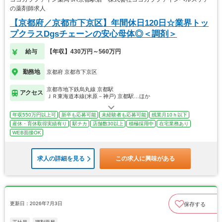
の薬剤師求人
【京都府／京都市下京区】年間休日120日☆業界トッ
プクラスDgsチェーンの安心母体◎＜調剤＞
給与
【年収】430万円～560万円
勤務地
京都府 京都市下京区
京都市地下鉄烏丸線 京都駅
アクセス
ＪＲ東海道本線(米原－神戸) 京都駅…ほか
年収550万円以上可
新卒も応募可能
未経験者も応募可能
残業月10ｈ以下
産休・育休取得実績有り
駅チカ
店舗数30以上
積極採用中
在宅業務あり
WEB面接OK
求人の詳細を見る
この求人に興味がある
更新日：2026年7月3日
保存する