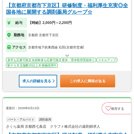
【京都府京都市下京区】研修制度・福利厚生充実◎全
国各地に展開する調剤薬局グループ☆
給与
【時給】2,000円～2,200円
勤務地
京都府 京都市下京区
アクセス
京都市地下鉄東西線 石田(京都市営)駅
新卒も応募可能
未経験者も応募可能
産休・育休取得実績有り
スキルアップ
駅チカ
店舗数30以上
積極採用中
求人の詳細を見る
この求人に興味がある
更新日：2026年6月13日
保存する
パート・アルバイト
調剤薬局
さくら薬局 京都西七条店 クラフト株式会社の薬剤師求人