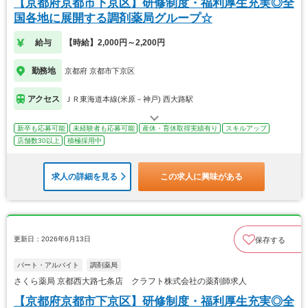
【京都府京都市下京区】研修制度・福利厚生充実◎全
国各地に展開する調剤薬局グループ☆
給与
【時給】2,000円～2,200円
勤務地
京都府 京都市下京区
アクセス
ＪＲ東海道本線(米原－神戸) 西大路駅
新卒も応募可能
未経験者も応募可能
産休・育休取得実績有り
スキルアップ
店舗数30以上
積極採用中
求人の詳細を見る
この求人に興味がある
更新日：2026年6月13日
保存する
パート・アルバイト
調剤薬局
さくら薬局 京都西大路七条店 クラフト株式会社の薬剤師求人
【京都府京都市下京区】研修制度・福利厚生充実◎全