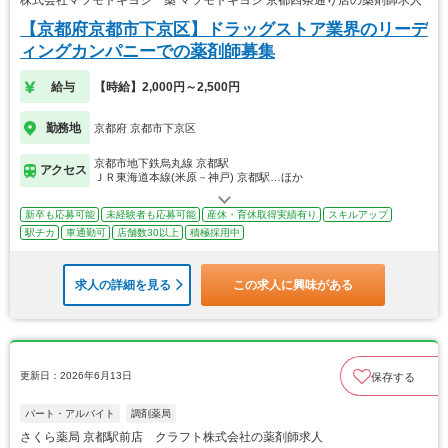
株式会社マツモトキヨシ 薬 マツモトキヨシ 京都四条通り店の薬剤師求人
【京都府京都市下京区】ドラッグストア業界のリーデ
ィングカンパニーでの薬剤師募集
給与
【時給】2,000円～2,500円
勤務地
京都府 京都市下京区
京都市地下鉄烏丸線 京都駅
アクセス
ＪＲ東海道本線(米原－神戸) 京都駅…ほか
新卒も応募可能
未経験者も応募可能
産休・育休取得実績有り
スキルアップ
駅チカ
車通勤可
店舗数30以上
積極採用中
求人の詳細を見る
この求人に興味がある
更新日：2026年6月13日
保存する
パート・アルバイト
調剤薬局
さくら薬局 京都駅前店 クラフト株式会社の薬剤師求人