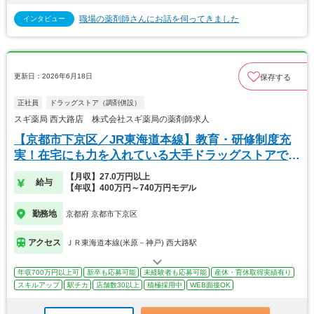
職場の薬剤師さんにお話を伺ってきました
インタビュー
更新日：2026年6月18日
保存する
正社員
ドラッグストア（調剤併設）
スギ薬局 西大路店 株式会社スギ薬局の薬剤師求人
【京都市下京区／JR東海道本線】教育・研修制度充
実！在宅にも力を入れている大手ドラッグストアで
す！
【月収】27.0万円以上
給与
【年収】400万円～740万円モデル
勤務地
京都府 京都市下京区
アクセス
ＪＲ東海道本線(米原－神戸) 西大路駅
年収700万円以上可
新卒も応募可能
未経験者も応募可能
産休・育休取得実績有り
スキルアップ
駅チカ
店舗数30以上
積極採用中
WEB面接OK