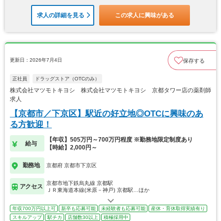
求人の詳細を見る
この求人に興味がある
更新日：2026年7月4日
保存する
正社員
ドラッグストア（OTCのみ）
株式会社マツモトキヨシ 株式会社マツモトキヨシ 京都タワー店の薬剤師
求人
【京都市／下京区】駅近の好立地◎OTCに興味のあ
る方歓迎！
【年収】505万円～700万円程度 ※勤務地限定制度あり
給与
【時給】2,000円～
勤務地
京都府 京都市下京区
京都市地下鉄烏丸線 京都駅
アクセス
ＪＲ東海道本線(米原－神戸) 京都駅…ほか
年収700万円以上可
新卒も応募可能
未経験者も応募可能
産休・育休取得実績有り
スキルアップ
駅チカ
店舗数30以上
積極採用中