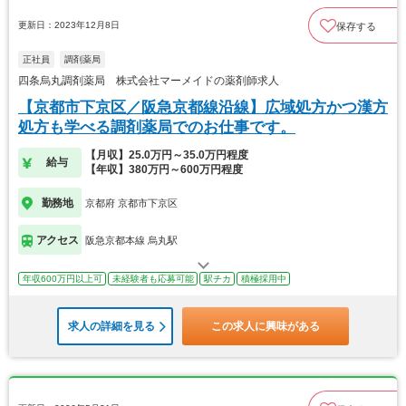
更新日：2023年12月8日
保存する
正社員
調剤薬局
四条烏丸調剤薬局 株式会社マーメイドの薬剤師求人
【京都市下京区／阪急京都線沿線】広域処方かつ漢方
処方も学べる調剤薬局でのお仕事です。
【月収】25.0万円～35.0万円程度
給与
【年収】380万円～600万円程度
勤務地
京都府 京都市下京区
アクセス
阪急京都本線 烏丸駅
年収600万円以上可
未経験者も応募可能
駅チカ
積極採用中
求人の詳細を見る
この求人に興味がある