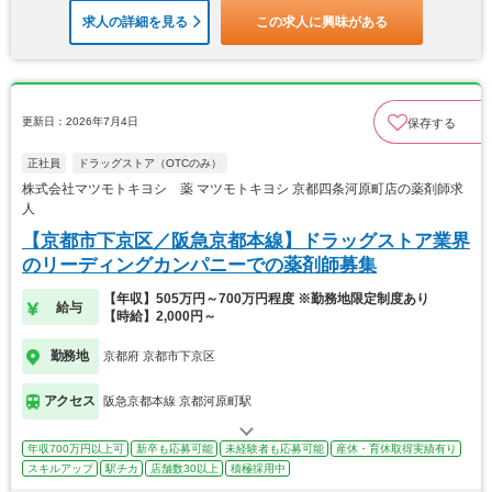
求人の詳細を見る
この求人に興味がある
更新日：2026年7月4日
保存する
正社員
ドラッグストア（OTCのみ）
株式会社マツモトキヨシ 薬 マツモトキヨシ 京都四条河原町店の薬剤師求
人
【京都市下京区／阪急京都本線】ドラッグストア業界
のリーディングカンパニーでの薬剤師募集
【年収】505万円～700万円程度 ※勤務地限定制度あり
給与
【時給】2,000円～
勤務地
京都府 京都市下京区
アクセス
阪急京都本線 京都河原町駅
年収700万円以上可
新卒も応募可能
未経験者も応募可能
産休・育休取得実績有り
スキルアップ
駅チカ
店舗数30以上
積極採用中