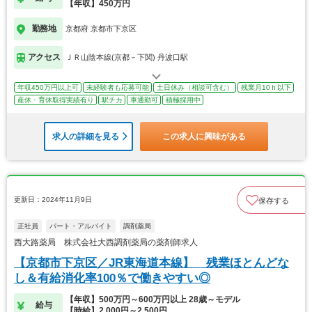
【年収】450万円
勤務地
京都府 京都市下京区
アクセス
ＪＲ山陰本線(京都－下関) 丹波口駅
年収450万円以上可
未経験者も応募可能
土日休み（相談可含む）
残業月10ｈ以下
産休・育休取得実績有り
駅チカ
車通勤可
積極採用中
求人の詳細を見る
この求人に興味がある
更新日：2024年11月9日
保存する
正社員
パート・アルバイト
調剤薬局
西大路薬局 株式会社大西調剤薬局の薬剤師求人
【京都市下京区／JR東海道本線】 残業ほとんどな
し＆有給消化率100％で働きやすい◎
【年収】500万円～600万円以上 28歳～モデル
給与
【時給】2,000円～2,500円