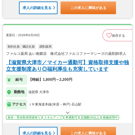
求人の詳細を見る
この求人に興味がある
更新日：2026年6月29日
保存する
契約社員・嘱託社員
調剤薬局
ファルコ薬局 あい南郷店 株式会社ファルコファーマシーズの薬剤師求人
【滋賀県大津市／マイカー通勤可】資格取得支援や独
立支援制度あり◎福利厚生も充実しています
給与
【時給】1,800円～2,200円
勤務地
滋賀県 大津市
アクセス
ＪＲ東海道本線(米原－神戸) 石山駅
産休・育休取得実績有り
スキルアップ
車通勤可
店舗数30以上
積極採用中
求人の詳細を見る
この求人に興味がある