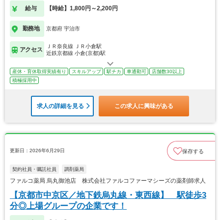
募集
給与
【時給】1,800円～2,200円
勤務地
京都府 宇治市
ＪＲ奈良線 ＪＲ小倉駅
アクセス
近鉄京都線 小倉(京都)駅
産休・育休取得実績有り
スキルアップ
駅チカ
車通勤可
店舗数30以上
積極採用中
求人の詳細を見る
この求人に興味がある
更新日：2026年6月29日
保存する
契約社員・嘱託社員
調剤薬局
ファルコ薬局 烏丸御池店 株式会社ファルコファーマシーズの薬剤師求人
【京都市中京区／地下鉄烏丸線・東西線】 駅徒歩3
分◎上場グループの企業です！