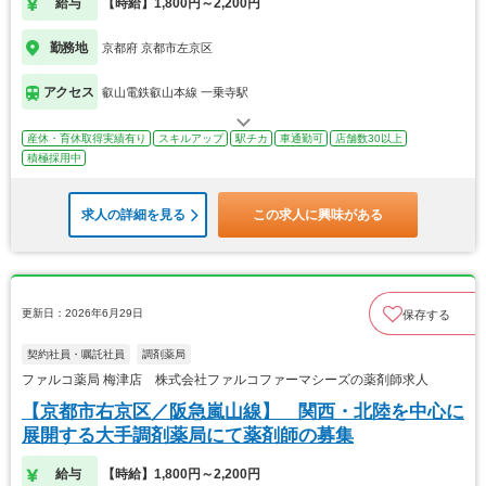
給与
【時給】1,800円～2,200円
勤務地
京都府 京都市左京区
アクセス
叡山電鉄叡山本線 一乗寺駅
産休・育休取得実績有り
スキルアップ
駅チカ
車通勤可
店舗数30以上
積極採用中
求人の詳細を見る
この求人に興味がある
更新日：2026年6月29日
保存する
契約社員・嘱託社員
調剤薬局
ファルコ薬局 梅津店 株式会社ファルコファーマシーズの薬剤師求人
【京都市右京区／阪急嵐山線】 関西・北陸を中心に
展開する大手調剤薬局にて薬剤師の募集
給与
【時給】1,800円～2,200円