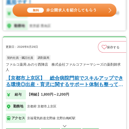
更新日：2026年6月29日
保存する
契約社員・嘱託社員
調剤薬局
ファルコ薬局 みのり西陣店 株式会社ファルコファーマシーズの薬剤師求
人
【京都市上京区】 総合病院門前でスキルアップでき
る環境◎出産・育児に関するサポート体制も整ってい
ます
給与
【時給】1,800円～2,200円
勤務地
京都府 京都市上京区
アクセス
京福電気鉄道北野線 北野白梅町駅