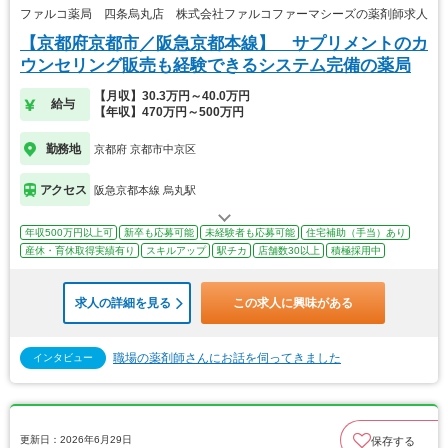
ファルコ薬局 四条烏丸店 株式会社ファルコファーマシーズの薬剤師求人
【京都府京都市／阪急京都本線】 サプリメントのカ
ウンセリング販売も経験できるシステム完備の薬局
【月収】30.3万円～40.0万円
給与
【年収】470万円～500万円
勤務地
京都府 京都市中京区
アクセス
阪急京都本線 烏丸駅
年収500万円以上可
新卒も応募可能
未経験者も応募可能
住宅補助（手当）あり
産休・育休取得実績有り
スキルアップ
駅チカ
店舗数30以上
積極採用中
求人の詳細を見る
この求人に興味がある
職場の薬剤師さんにお話を伺ってきました
インタビュー
更新日：2026年6月29日
保存する