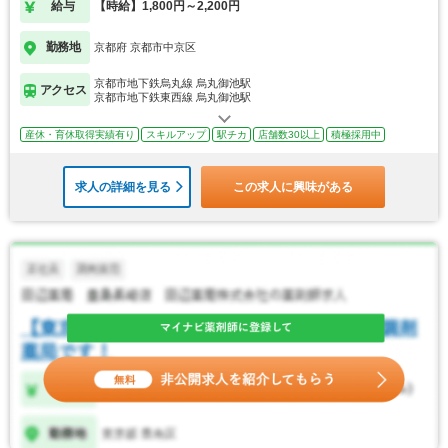
給与
【時給】1,800円～2,200円
勤務地
京都府 京都市中京区
京都市地下鉄烏丸線 烏丸御池駅
アクセス
京都市地下鉄東西線 烏丸御池駅
産休・育休取得実績有り
スキルアップ
駅チカ
店舗数30以上
積極採用中
求人の詳細を見る
この求人に興味がある