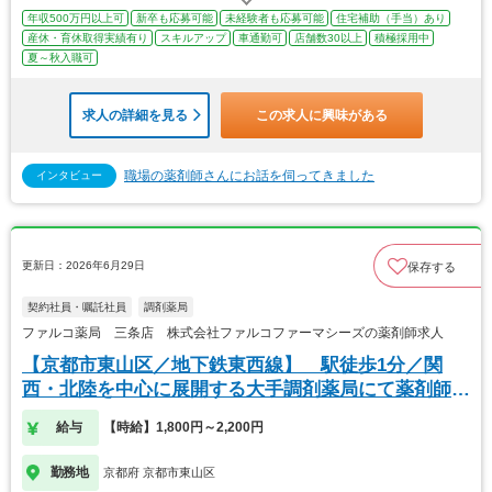
年収500万円以上可
新卒も応募可能
未経験者も応募可能
住宅補助（手当）あり
産休・育休取得実績有り
スキルアップ
車通勤可
店舗数30以上
積極採用中
夏～秋入職可
求人の詳細を見る
この求人に興味がある
職場の薬剤師さんにお話を伺ってきました
インタビュー
更新日：2026年6月29日
保存する
契約社員・嘱託社員
調剤薬局
ファルコ薬局 三条店 株式会社ファルコファーマシーズの薬剤師求人
【京都市東山区／地下鉄東西線】 駅徒歩1分／関
西・北陸を中心に展開する大手調剤薬局にて薬剤師の
募集
給与
【時給】1,800円～2,200円
勤務地
京都府 京都市東山区