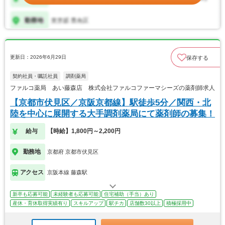
更新日：2026年6月29日
保存する
契約社員・嘱託社員
調剤薬局
ファルコ薬局 あい藤森店 株式会社ファルコファーマシーズの薬剤師求人
【京都市伏見区／京阪京都線】駅徒歩5分／関西・北
陸を中心に展開する大手調剤薬局にて薬剤師の募集！
給与
【時給】1,800円～2,200円
勤務地
京都府 京都市伏見区
アクセス
京阪本線 藤森駅
新卒も応募可能
未経験者も応募可能
住宅補助（手当）あり
産休・育休取得実績有り
スキルアップ
駅チカ
店舗数30以上
積極採用中