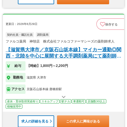
更新日：2026年6月29日
保存する
契約社員・嘱託社員
調剤薬局
ファルコ薬局 神領店 株式会社ファルコファーマシーズの薬剤師求人
【滋賀県大津市／京阪石山坂本線】マイカー通勤◎関
西・北陸を中心に展開する大手調剤薬局にて薬剤師の
募集
給与
【時給】1,800円～2,200円
勤務地
滋賀県 大津市
アクセス
京阪石山坂本線 唐橋前駅
産休・育休取得実績有り
スキルアップ
駅チカ
車通勤可
店舗数30以上
積極採用中
求人の詳細を見る
この求人に興味がある