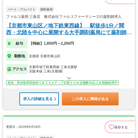
パート・アルバイト
調剤薬局
ファルコ薬局 三条店 株式会社ファルコファーマシーズの薬剤師求人
【京都市東山区／地下鉄東西線】 駅徒歩1分／関
西・北陸を中心に展開する大手調剤薬局にて薬剤師の
募集
給与
【時給】1,850円～2,200円
勤務地
京都府 京都市東山区
京都市地下鉄東西線 三条京阪駅
アクセス
京阪本線 三条(京都)駅
産休・育休取得実績有り
スキルアップ
駅チカ
店舗数30以上
積極採用中
求人の詳細を見る
この求人に興味がある
更新日：2026年6月29日
保存する