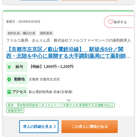
更新日：2026年6月29日
保存する
契約社員・嘱託社員
調剤薬局
ファルコ薬局 きんりん店 株式会社ファルコファーマシーズの薬剤師求人
【京都市左京区／叡山電鉄沿線】 駅徒歩5分／関
西・北陸を中心に展開する大手調剤薬局にて薬剤師の
募集
給与
【時給】1,800円～2,200円
勤務地
京都府 京都市左京区
アクセス
叡山電鉄鞍馬線 岩倉(京都)駅
産休・育休取得実績有り
スキルアップ
駅チカ
車通勤可
店舗数30以上
積極採用中
求人の詳細を見る
この求人に興味がある