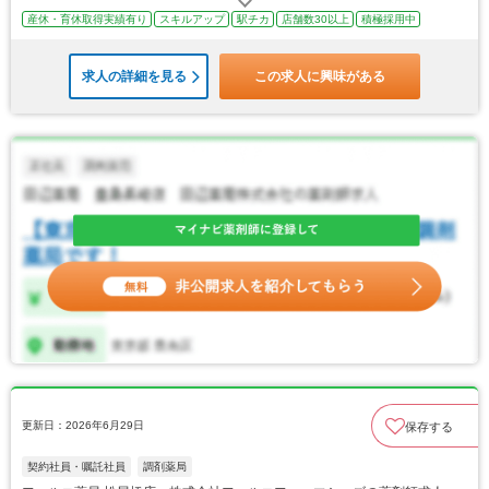
産休・育休取得実績有り
スキルアップ
駅チカ
店舗数30以上
積極採用中
求人の詳細を見る
この求人に興味がある
更新日：2026年6月29日
保存する
契約社員・嘱託社員
調剤薬局