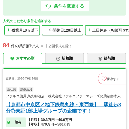
条件を変更する
人気のこだわり条件を追加する
残業月10ｈ以下
年間休日120日以上
土日休み（相談可含
84
件の薬剤師求人
※ 非公開求人を除く
おすすめ順
新着順
給与順
更新日：2026年6月29日
保存する
正社員
調剤薬局
ファルコ薬局 烏丸御池店 株式会社ファルコファーマシーズの薬剤師求人
【京都市中京区／地下鉄烏丸線・東西線】 駅徒歩3
分◎東証1部上場グループの企業です！
【月収】30.3万円～40.0万円
給与
【年収】470万円～500万円