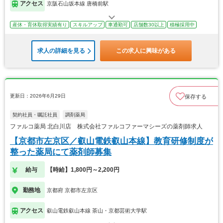
アクセス
京阪石山坂本線 唐橋前駅
産休・育休取得実績有り
スキルアップ
車通勤可
店舗数30以上
積極採用中
求人の詳細を見る
この求人に興味がある
更新日：2026年6月29日
保存する
契約社員・嘱託社員
調剤薬局
ファルコ薬局 北白川店 株式会社ファルコファーマシーズの薬剤師求人
【京都市左京区／叡山電鉄叡山本線】教育研修制度が
整った薬局にて薬剤師募集
給与
【時給】1,800円～2,200円
勤務地
京都府 京都市左京区
アクセス
叡山電鉄叡山本線 茶山・京都芸術大学駅