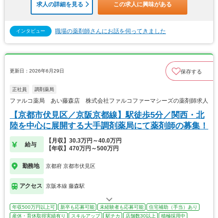
求人の詳細を見る
この求人に興味がある
職場の薬剤師さんにお話を伺ってきました
インタビュー
更新日：2026年6月29日
保存する
正社員
調剤薬局
ファルコ薬局 あい藤森店 株式会社ファルコファーマシーズの薬剤師求人
【京都市伏見区／京阪京都線】駅徒歩5分／関西・北
陸を中心に展開する大手調剤薬局にて薬剤師の募集！
【月収】30.3万円～40.0万円
給与
【年収】470万円～500万円
勤務地
京都府 京都市伏見区
アクセス
京阪本線 藤森駅
年収500万円以上可
新卒も応募可能
未経験者も応募可能
住宅補助（手当）あり
産休・育休取得実績有り
スキルアップ
駅チカ
店舗数30以上
積極採用中