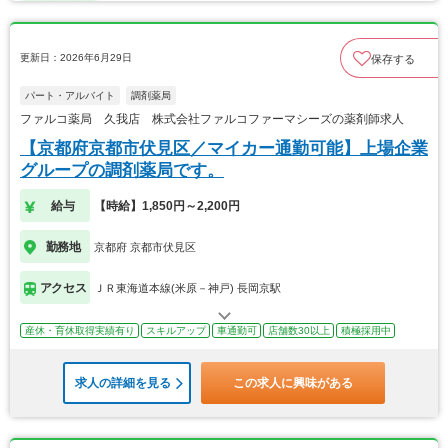
更新日：2026年6月29日
保存する
パート・アルバイト
調剤薬局
ファルコ薬局 久我店 株式会社ファルコファーマシーズの薬剤師求人
【京都府京都市伏見区／マイカー通勤可能】上場企業
グループの調剤薬局です。
給与
【時給】1,850円～2,200円
勤務地
京都府 京都市伏見区
アクセス
ＪＲ東海道本線(米原－神戸) 長岡京駅
産休・育休取得実績有り
スキルアップ
車通勤可
店舗数30以上
積極採用中
求人の詳細を見る
この求人に興味がある