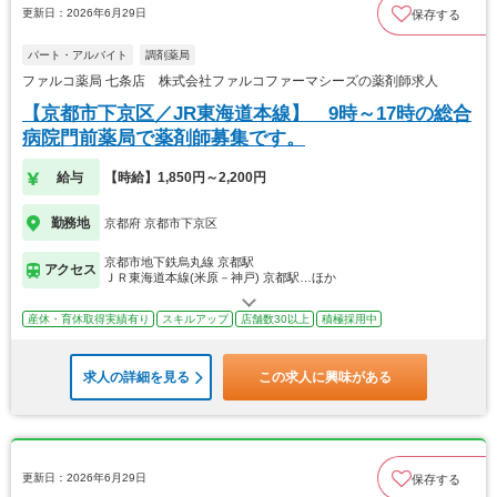
更新日：2026年6月29日
保存する
パート・アルバイト
調剤薬局
ファルコ薬局 七条店 株式会社ファルコファーマシーズの薬剤師求人
【京都市下京区／JR東海道本線】 9時～17時の総合
病院門前薬局で薬剤師募集です。
給与
【時給】1,850円～2,200円
勤務地
京都府 京都市下京区
京都市地下鉄烏丸線 京都駅
アクセス
ＪＲ東海道本線(米原－神戸) 京都駅…ほか
産休・育休取得実績有り
スキルアップ
店舗数30以上
積極採用中
求人の詳細を見る
この求人に興味がある
更新日：2026年6月29日
保存する