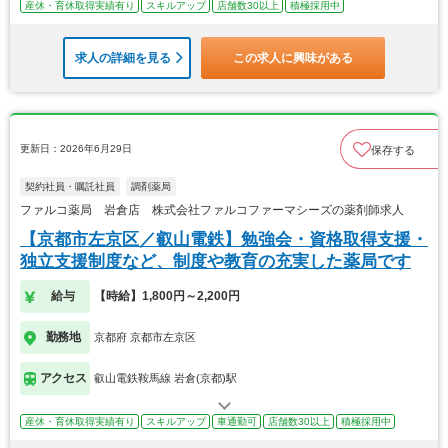
産休・育休取得実績有り
スキルアップ
店舗数30以上
積極採用中
求人の詳細を見る
この求人に興味がある
更新日：2026年6月29日
保存する
契約社員・嘱託社員
調剤薬局
ファルコ薬局 岩倉店 株式会社ファルコファーマシーズの薬剤師求人
【京都市左京区／叡山電鉄】勉強会・資格取得支援・
独立支援制度など、制度や教育の充実した薬局です
給与
【時給】1,800円～2,200円
勤務地
京都府 京都市左京区
アクセス
叡山電鉄鞍馬線 岩倉(京都)駅
産休・育休取得実績有り
スキルアップ
車通勤可
店舗数30以上
積極採用中