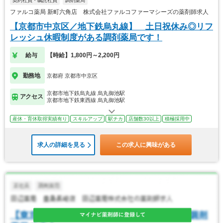
契約社員・嘱託社員
調剤薬局
ファルコ薬局 新町六角店 株式会社ファルコファーマシーズの薬剤師求人
【京都市中京区／地下鉄烏丸線】 土日祝休み◎リフ
レッシュ休暇制度がある調剤薬局です！
給与
【時給】1,800円～2,200円
勤務地
京都府 京都市中京区
京都市地下鉄烏丸線 烏丸御池駅
アクセス
京都市地下鉄東西線 烏丸御池駅
産休・育休取得実績有り
スキルアップ
駅チカ
店舗数30以上
積極採用中
求人の詳細を見る
この求人に興味がある