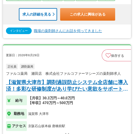
求人の詳細を見る
この求人に興味がある
職場の薬剤師さんにお話を伺ってきました
インタビュー
更新日：2026年6月29日
保存する
正社員
調剤薬局
ファルコ薬局 瀬田店 株式会社ファルコファーマシーズの薬剤師求人
【滋賀県大津市】調剤過誤防止システム全店舗に導入
済！多彩な研修制度があり学びたい意欲をサポートし
ます
【月収】30.3万円～40.0万円
給与
【年収】470万円～500万円
勤務地
滋賀県 大津市
アクセス
京阪石山坂本線 唐橋前駅