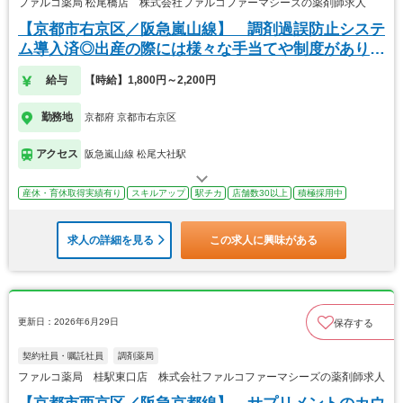
ファルコ薬局 松尾橋店 株式会社ファルコファーマシーズの薬剤師求人
【京都市右京区／阪急嵐山線】 調剤過誤防止システ
ム導入済◎出産の際には様々な手当てや制度がありま
す
給与
【時給】1,800円～2,200円
勤務地
京都府 京都市右京区
アクセス
阪急嵐山線 松尾大社駅
産休・育休取得実績有り
スキルアップ
駅チカ
店舗数30以上
積極採用中
求人の詳細を見る
この求人に興味がある
更新日：2026年6月29日
保存する
契約社員・嘱託社員
調剤薬局
ファルコ薬局 桂駅東口店 株式会社ファルコファーマシーズの薬剤師求人