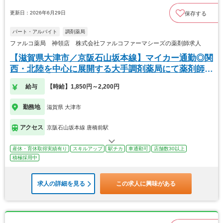
更新日：2026年6月29日
保存する
パート・アルバイト
調剤薬局
ファルコ薬局 神領店 株式会社ファルコファーマシーズの薬剤師求人
【滋賀県大津市／京阪石山坂本線】マイカー通勤◎関
西・北陸を中心に展開する大手調剤薬局にて薬剤師の
募集
給与
【時給】1,850円～2,200円
勤務地
滋賀県 大津市
アクセス
京阪石山坂本線 唐橋前駅
産休・育休取得実績有り
スキルアップ
駅チカ
車通勤可
店舗数30以上
積極採用中
求人の詳細を見る
この求人に興味がある