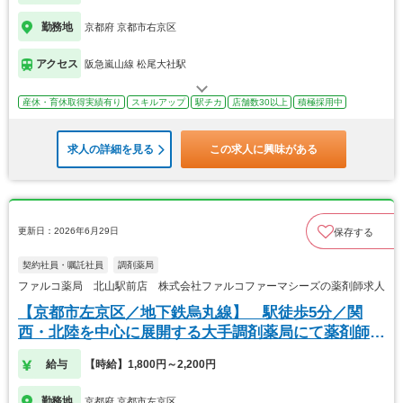
勤務地
京都府 京都市右京区
アクセス
阪急嵐山線 松尾大社駅
産休・育休取得実績有り
スキルアップ
駅チカ
店舗数30以上
積極採用中
求人の詳細を見る
この求人に興味がある
更新日：2026年6月29日
保存する
契約社員・嘱託社員
調剤薬局
ファルコ薬局 北山駅前店 株式会社ファルコファーマシーズの薬剤師求人
【京都市左京区／地下鉄烏丸線】 駅徒歩5分／関
西・北陸を中心に展開する大手調剤薬局にて薬剤師の
募集
給与
【時給】1,800円～2,200円
勤務地
京都府 京都市左京区