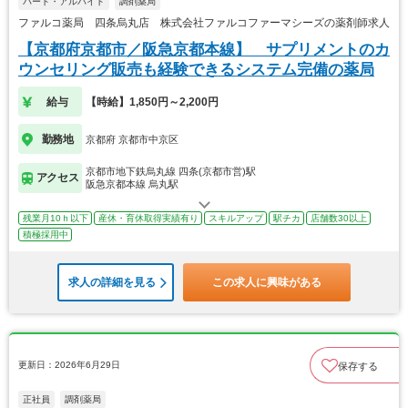
パート・アルバイト
調剤薬局
ファルコ薬局 四条烏丸店 株式会社ファルコファーマシーズの薬剤師求人
【京都府京都市／阪急京都本線】 サプリメントのカ
ウンセリング販売も経験できるシステム完備の薬局
給与
【時給】1,850円～2,200円
勤務地
京都府 京都市中京区
京都市地下鉄烏丸線 四条(京都市営)駅
アクセス
阪急京都本線 烏丸駅
残業月10ｈ以下
産休・育休取得実績有り
スキルアップ
駅チカ
店舗数30以上
積極採用中
求人の詳細を見る
この求人に興味がある
更新日：2026年6月29日
保存する
正社員
調剤薬局