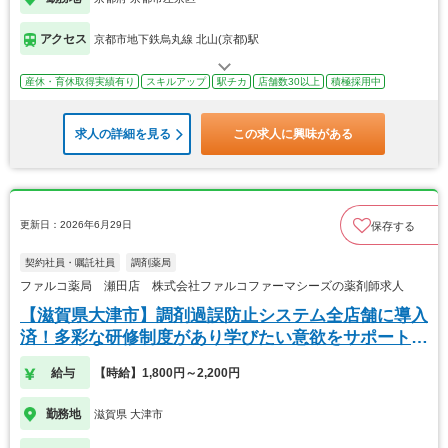
アクセス
京都市地下鉄烏丸線 北山(京都)駅
産休・育休取得実績有り
スキルアップ
駅チカ
店舗数30以上
積極採用中
求人の詳細を見る
この求人に興味がある
更新日：2026年6月29日
保存する
契約社員・嘱託社員
調剤薬局
ファルコ薬局 瀬田店 株式会社ファルコファーマシーズの薬剤師求人
【滋賀県大津市】調剤過誤防止システム全店舗に導入
済！多彩な研修制度があり学びたい意欲をサポートし
ます
給与
【時給】1,800円～2,200円
勤務地
滋賀県 大津市