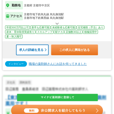
勤務地
京都府 京都市中京区
京都市地下鉄烏丸線 烏丸御池駅
アクセス
京都市地下鉄東西線 烏丸御池駅
年収500万円以上可
新卒も応募可能
未経験者も応募可能
住宅補助（手当）あり
産休・育休取得実績有り
スキルアップ
駅チカ
店舗数30以上
積極採用中
夏～秋入職可
求人の詳細を見る
この求人に興味がある
職場の薬剤師さんにお話を伺ってきました
インタビュー