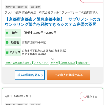
契約社員・嘱託社員
調剤薬局
ファルコ薬局 四条烏丸店 株式会社ファルコファーマシーズの薬剤師求人
【京都府京都市／阪急京都本線】 サプリメントのカ
ウンセリング販売も経験できるシステム完備の薬局
給与
【時給】1,800円～2,200円
勤務地
京都府 京都市中京区
京都市地下鉄烏丸線 四条(京都市営)駅
アクセス
阪急京都本線 烏丸駅
産休・育休取得実績有り
スキルアップ
駅チカ
店舗数30以上
積極採用中
求人の詳細を見る
この求人に興味がある
更新日：2026年6月29日
保存する