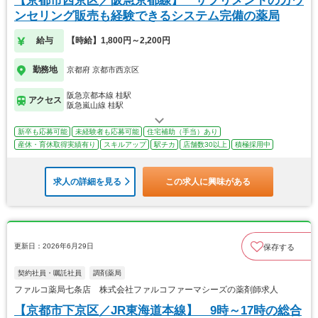
【京都市西京区／阪急京都線】 サプリメントのカウ
ンセリング販売も経験できるシステム完備の薬局
給与
【時給】1,800円～2,200円
勤務地
京都府 京都市西京区
阪急京都本線 桂駅
アクセス
阪急嵐山線 桂駅
新卒も応募可能
未経験者も応募可能
住宅補助（手当）あり
産休・育休取得実績有り
スキルアップ
駅チカ
店舗数30以上
積極採用中
求人の詳細を見る
この求人に興味がある
更新日：2026年6月29日
保存する
契約社員・嘱託社員
調剤薬局
ファルコ薬局七条店 株式会社ファルコファーマシーズの薬剤師求人
【京都市下京区／JR東海道本線】 9時～17時の総合