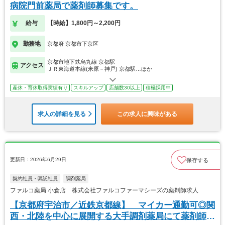
病院門前薬局で薬剤師募集です。
給与
【時給】1,800円～2,200円
勤務地
京都府 京都市下京区
京都市地下鉄烏丸線 京都駅
アクセス
ＪＲ東海道本線(米原－神戸) 京都駅…ほか
産休・育休取得実績有り
スキルアップ
店舗数30以上
積極採用中
求人の詳細を見る
この求人に興味がある
更新日：2026年6月29日
保存する
契約社員・嘱託社員
調剤薬局
ファルコ薬局 小倉店 株式会社ファルコファーマシーズの薬剤師求人
【京都府宇治市／近鉄京都線】 マイカー通勤可◎関
西・北陸を中心に展開する大手調剤薬局にて薬剤師の