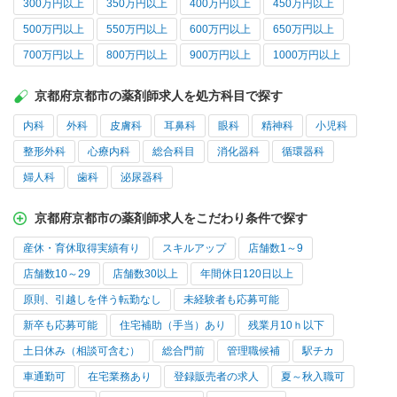
300万円以上
350万円以上
400万円以上
450万円以上
500万円以上
550万円以上
600万円以上
650万円以上
700万円以上
800万円以上
900万円以上
1000万円以上
京都府京都市の薬剤師求人を処方科目で探す
内科
外科
皮膚科
耳鼻科
眼科
精神科
小児科
整形外科
心療内科
総合科目
消化器科
循環器科
婦人科
歯科
泌尿器科
京都府京都市の薬剤師求人をこだわり条件で探す
産休・育休取得実績有り
スキルアップ
店舗数1～9
店舗数10～29
店舗数30以上
年間休日120日以上
原則、引越しを伴う転勤なし
未経験者も応募可能
新卒も応募可能
住宅補助（手当）あり
残業月10ｈ以下
土日休み（相談可含む）
総合門前
管理職候補
駅チカ
車通勤可
在宅業務あり
登録販売者の求人
夏～秋入職可