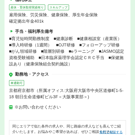
産休・育休取得実績有り
スキルアップ
雇用保険、労災保険、健康保険、厚生年金保険
確定拠出年金401k
手当・福利厚生備考
■育児短時間勤務制度 ■健康診断 ■健康相談室（産業医）
■導入時研修（1週間） ■OJT研修 ■フォローアップ研修
■がん領域研修 ■階層別研修 ■eラーニング ■JASMO認定
資格受験補助 ■日本臨床薬理学会認定ＣＲＣ手当 ■保健施
設あり（健康保険組合契約施設）
勤務地・アクセス
車通勤可
京都府京都市（所属オフィス:大阪府大阪市中央区道修町1-5-
18 朝日生命道修町ビル3F＜大阪事業部＞)
※お問い合わせください
同じエリアで似た条件の求人や、同じ路線の求人なども喜んでご紹
介いたします。お悩みやご希望があれば、ぜひご相談ください。
無料で相談する