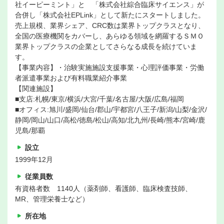
社イーピーミント」と 「株式会社綜合臨床サイエンス」が
合併し「株式会社EPLink」として新たにスタートしました。
売上規模、業界シェア、CRC数は業界トップクラスとなり、
全国の医療機関をカバーし、あらゆる領域を網羅するＳＭＯ
業界トップクラスの企業としてさらなる成長を続けていま
す。
【事業内容】・治験実施施設支援事業・心理評価事業・労働
者派遣事業および有料職業紹介事業
【関連施設】
■支店:札幌/東京/横浜/大宮/千葉/名古屋/大阪/広島/福岡
■オフィス:旭川/盛岡/仙台/郡山/宇都宮/八王子/新潟/山梨/金沢/
静岡/岡山/山口/高松/徳島/松山/高知/北九州/長崎/熊本/宮崎/鹿
児島/那覇
設立
1999年12月
従業員数
有資格者数 1140人（薬剤師、看護師、臨床検査技師、
MR、管理栄養士など）
所在地