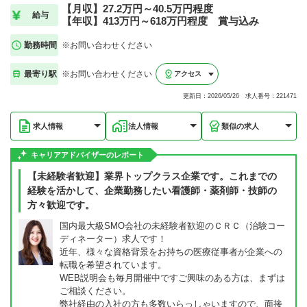
【月収】27.2万円～40.5万円程度
給与
【年収】413万円～618万円程度 賞与込み
勤務時間
※お問い合わせください
最寄り駅
※お問い合わせください
アクセス
更新日：2026/05/26 求人番号：221471
求人情報
法人情報
類似の求人
キャリアアドバイザーのレポート
【未経験者歓迎】業界トップクラス企業です。これまでの
経験を活かして、企業勤務したい看護師・薬剤師・技師の
方々歓迎です。
国内最大級SMO会社の未経験者歓迎のＣＲＣ（治験コー
ディネーター）求人です！
近年、様々な資格背景をお持ちの医療従事者が企業への
転職を希望されています。
WEB説明会も毎月開催中ですご興味のある方は、まずは
ご相談ください。
弊社経由の入社の方も多数いらっしゃいますので、面接