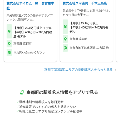
株式会社アイロム IR 名古屋本
株式会社スギ薬局 千本三条店
社
急成長中！TV番組にも取り上げられ
た今注目の大手チ…
未経験歓迎／安心の働きやすさ／フ
レックス勤務有／土…
【月収】27.0万円以上
【年収】400万円～740万円モ
【月収】29.0万円以上 モデル
デル
【年収】400万円～700万円程
度 モデル
京都府 京都市
京都府 京都市
京都市地下鉄東西線 二条駅 他
※お問い合わせください
京都市(京都府)エリアの薬剤師求人をもっと見る
京都府の新着求人情報をアプリで見る
勤務地別の新着求人を毎日更新
通知設定でおすすめの求人を見逃さない
転職に役立つアプリ限定コンテンツを配信中