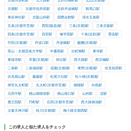
京都河原町駅
北大路駅
北野白梅町駅
北山(京都)駅
京都駅
京都市役所前駅
近鉄丹波橋駅
鞍馬口駅
車折神社駅
京阪山科駅
国際会館駅
清水五条駅
五条(京都市営)駅
西院(阪急)駅
三条(京都)駅
三条京阪駅
四条(京都市営)駅
四宮駅
修学院駅
十条(近鉄)駅
墨染駅
竹田(京都)駅
丹波口駅
丹波橋駅
醍醐(京都)駅
茶山・京都芸術大学駅
中書島駅
出町柳駅
東寺駅
東福寺駅
常盤(京都)駅
椥辻駅
西大路駅
西京極駅
二条駅
二条城前駅
花園(京都)駅
東野(京都)駅
伏見稲荷駅
伏見桃山駅
藤森駅
松尾大社駅
松ケ崎(京都)駅
神宮丸太町駅
丸太町(京都市営)駅
御陵駅
向島駅
元田中駅
桃山御陵前駅
桃山南口駅
山科駅
淀駅
鹿王院駅
円町駅
石田(京都市営)駅
西大路御池駅
太秦天神川駅
桂川(京都)駅
梅小路京都西駅
この求人と似た求人をチェック