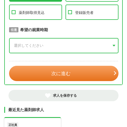
薬剤師取得見込
登録販売者
取得予定年
希望の就業時期
必須
任意
年 3月
次に進む
求人を保存する
最近見た薬剤師求人
正社員