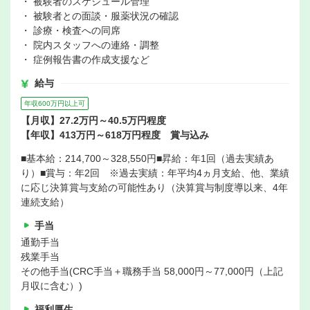
・ 被験者のスケジュール管理
・ 被験者との面談・服薬状況の確認
・ 診療・検査への同席
・ 院内スタッフへの連絡・調整
・ 症例報告書の作成支援など
給与
年収600万円以上可
【月収】27.2万円～40.5万円程度
【年収】413万円～618万円程度 賞与込み
■基本給：214,700～328,550円■昇給：年1回（過去実績あ
り）■賞与：年2回 ※過去実績：年平均4ヵ月支給、他、業績
に応じ決算賞与支給の可能性あり（決算賞与制度導以来、4年
連続支給）
手当
通勤手当
残業手当
その他手当(CRC手当＋職務手当 58,000円～77,000円（上記
月収に含む）)
福利厚生