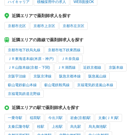
ハイキャリア
積極採用中の求人
WEB面接OK
近隣エリアで薬剤師求人を探す
京都市北区
京都市上京区
京都市左京区
近隣エリアの路線で薬剤師求人を探す
京都市地下鉄烏丸線
京都市地下鉄東西線
ＪＲ東海道本線(米原－神戸)
ＪＲ奈良線
ＪＲ山陰本線(京都－下関)
ＪＲ湖西線
近鉄京都線
京阪本線
京阪宇治線
京阪京津線
阪急京都本線
阪急嵐山線
叡山電鉄叡山本線
叡山電鉄鞍馬線
京福電気鉄道嵐山本線
京福電気鉄道北野線
近隣エリアの駅で薬剤師求人を探す
一乗寺駅
稲荷駅
今出川駅
岩倉(京都)駅
太秦(ＪＲ)駅
太秦広隆寺駅
桂駅
上桂駅
烏丸駅
烏丸御池駅