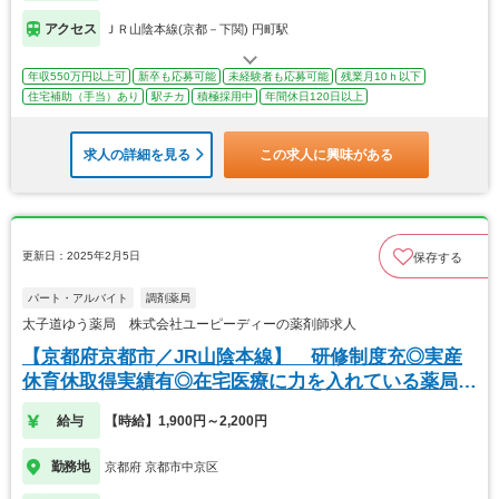
アクセス
ＪＲ山陰本線(京都－下関) 円町駅
年収550万円以上可
新卒も応募可能
未経験者も応募可能
残業月10ｈ以下
住宅補助（手当）あり
駅チカ
積極採用中
年間休日120日以上
求人の詳細を見る
この求人に興味がある
更新日：2025年2月5日
保存する
パート・アルバイト
調剤薬局
太子道ゆう薬局 株式会社ユーピーディーの薬剤師求人
【京都府京都市／JR山陰本線】 研修制度充◎実産
休育休取得実績有◎在宅医療に力を入れている薬局で
す！
給与
【時給】1,900円～2,200円
勤務地
京都府 京都市中京区