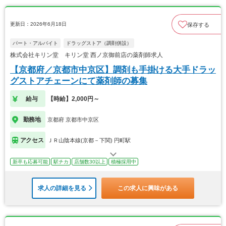
更新日：2026年6月18日
保存する
パート・アルバイト
ドラッグストア（調剤併設）
株式会社キリン堂 キリン堂 西ノ京御前店の薬剤師求人
【京都府／京都市中京区】調剤も手掛ける大手ドラッ
グストアチェーンにて薬剤師の募集
給与
【時給】2,000円～
勤務地
京都府 京都市中京区
アクセス
ＪＲ山陰本線(京都－下関) 円町駅
新卒も応募可能
駅チカ
店舗数30以上
積極採用中
求人の詳細を見る
この求人に興味がある