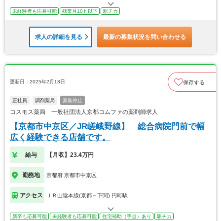
未経験者も応募可能
残業月10ｈ以下
駅チカ
求人の詳細を見る
最新の募集状況を問い合わせる
更新日：2025年2月13日
保存する
正社員
調剤薬局
募集停止
コスモス薬局 一般社団法人京都コムファの薬剤師求人
【京都市中京区／JR嵯峨野線】 総合病院門前で幅
広く経験できる店舗です。
給与
【月収】23.4万円
勤務地
京都府 京都市中京区
アクセス
ＪＲ山陰本線(京都－下関) 円町駅
新卒も応募可能
未経験者も応募可能
住宅補助（手当）あり
駅チカ