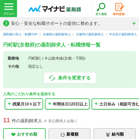
!
安心・安全な転職サポートの提供に努めます。
薬剤師の求人・転職TOP
京都府の薬剤師求人
京都市の薬剤師求人
中京区の薬剤師求人
円町駅(京都府)の薬剤師求人・転職情報一覧
勤務地
円町駅(ＪＲ山陰本線(京都－下関))
その他
指定なし
条件を変更する
人気のこだわり条件を追加する
残業月10ｈ以下
年間休日120日以上
土日休み（相談可含
11
件の薬剤師求人
※ 非公開求人を除く
おすすめ順
新着順
給与順