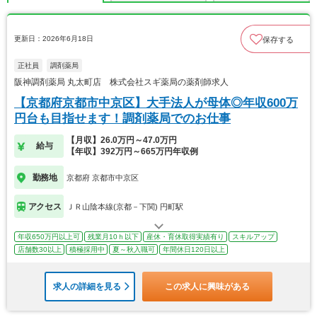
更新日：2026年6月18日
保存する
正社員
調剤薬局
阪神調剤薬局 丸太町店 株式会社スギ薬局の薬剤師求人
【京都府京都市中京区】大手法人が母体◎年収600万
円台も目指せます！調剤薬局でのお仕事
【月収】26.0万円～47.0万円
給与
【年収】392万円～665万円年収例
勤務地
京都府 京都市中京区
アクセス
ＪＲ山陰本線(京都－下関) 円町駅
年収650万円以上可
残業月10ｈ以下
産休・育休取得実績有り
スキルアップ
店舗数30以上
積極採用中
夏～秋入職可
年間休日120日以上
求人の詳細を見る
この求人に興味がある