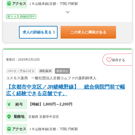
アクセス
ＪＲ山陰本線(京都－下関) 円町駅
駅チカ
積極採用中
求人の詳細を見る
この求人に興味がある
更新日：2025年2月13日
保存する
パート・アルバイト
調剤薬局
募集停止
コスモス薬局 一般社団法人京都コムファの薬剤師求人
【京都市中京区／JR嵯峨野線】 総合病院門前で幅
広く経験できる店舗です。
給与
【時給】1,800円～2,200円
勤務地
京都府 京都市中京区
アクセス
ＪＲ山陰本線(京都－下関) 円町駅