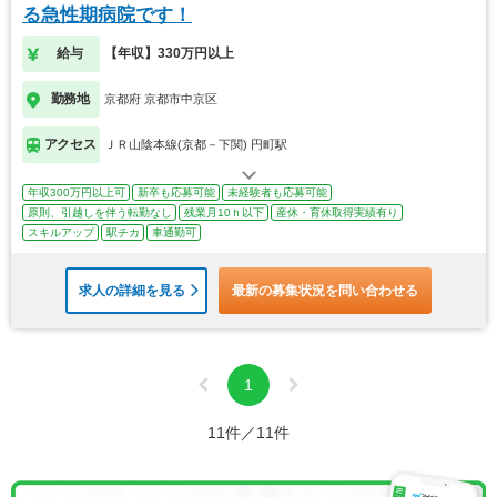
る急性期病院です！
給与
【年収】330万円以上
勤務地
京都府 京都市中京区
アクセス
ＪＲ山陰本線(京都－下関) 円町駅
年収300万円以上可
新卒も応募可能
未経験者も応募可能
原則、引越しを伴う転勤なし
残業月10ｈ以下
産休・育休取得実績有り
スキルアップ
駅チカ
車通勤可
求人の詳細を見る
最新の募集状況を問い合わせる
1
11件／11件