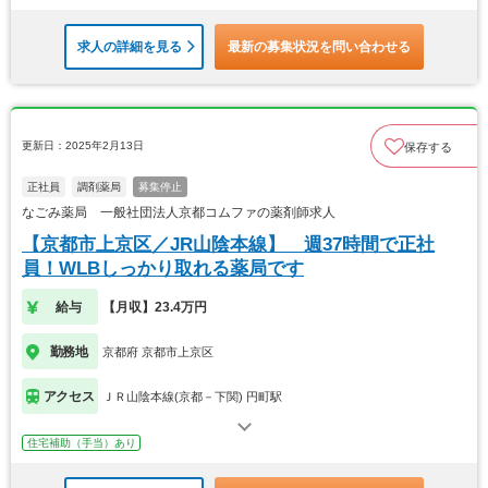
求人の詳細を見る
最新の募集状況を問い合わせる
更新日：2025年2月13日
保存する
正社員
調剤薬局
募集停止
なごみ薬局 一般社団法人京都コムファの薬剤師求人
【京都市上京区／JR山陰本線】 週37時間で正社
員！WLBしっかり取れる薬局です
給与
【月収】23.4万円
勤務地
京都府 京都市上京区
アクセス
ＪＲ山陰本線(京都－下関) 円町駅
住宅補助（手当）あり