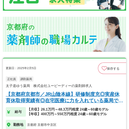
京都府
の
更新日：2025年2月5日
保存する
正社員
調剤薬局
太子道ゆう薬局 株式会社ユーピーディーの薬剤師求人
【京都府京都市／JR山陰本線】研修制度充◎実産休
育休取得実績有◎在宅医療に力を入れている薬局で
す！
【月収】26.1万円～48.3万円程度 24歳～60歳モデル
給与
【年収】400万円～550万円程度 24歳～60歳モデル
勤務地
京都府 京都市中京区