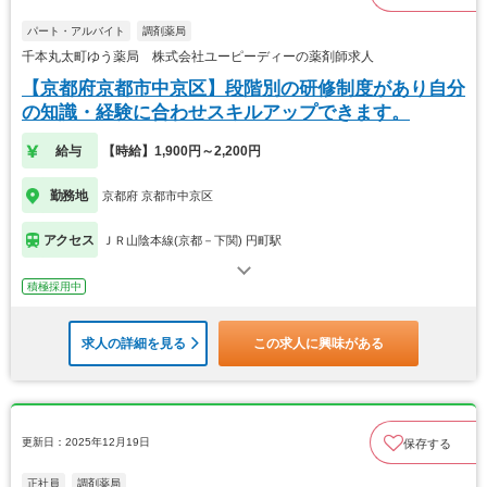
パート・アルバイト
調剤薬局
千本丸太町ゆう薬局 株式会社ユーピーディーの薬剤師求人
【京都府京都市中京区】段階別の研修制度があり自分
の知識・経験に合わせスキルアップできます。
給与
【時給】1,900円～2,200円
勤務地
京都府 京都市中京区
アクセス
ＪＲ山陰本線(京都－下関) 円町駅
積極採用中
求人の詳細を見る
この求人に興味がある
更新日：2025年12月19日
保存する
正社員
調剤薬局