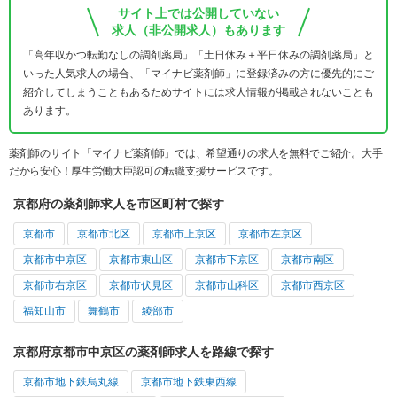
サイト上では公開していない
求人（非公開求人）もあります
「高年収かつ転勤なしの調剤薬局」「土日休み＋平日休みの調剤薬局」と
いった人気求人の場合、「マイナビ薬剤師」に登録済みの方に優先的にご
紹介してしまうこともあるためサイトには求人情報が掲載されないことも
あります。
薬剤師のサイト「マイナビ薬剤師」では、希望通りの求人を無料でご紹介。大手
だから安心！厚生労働大臣認可の転職支援サービスです。
京都府の薬剤師求人を市区町村で探す
京都市
京都市北区
京都市上京区
京都市左京区
京都市中京区
京都市東山区
京都市下京区
京都市南区
京都市右京区
京都市伏見区
京都市山科区
京都市西京区
福知山市
舞鶴市
綾部市
京都府京都市中京区の薬剤師求人を路線で探す
京都市地下鉄烏丸線
京都市地下鉄東西線