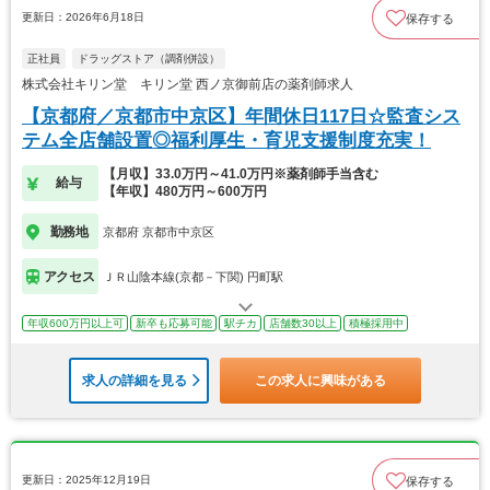
更新日：2026年6月18日
保存する
正社員
ドラッグストア（調剤併設）
株式会社キリン堂 キリン堂 西ノ京御前店の薬剤師求人
【京都府／京都市中京区】年間休日117日☆監査シス
テム全店舗設置◎福利厚生・育児支援制度充実！
【月収】33.0万円～41.0万円※薬剤師手当含む
給与
【年収】480万円～600万円
勤務地
京都府 京都市中京区
アクセス
ＪＲ山陰本線(京都－下関) 円町駅
年収600万円以上可
新卒も応募可能
駅チカ
店舗数30以上
積極採用中
求人の詳細を見る
この求人に興味がある
更新日：2025年12月19日
保存する