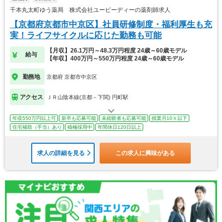
千本丸太町ゆう薬局 株式会社ユーピーディーの薬剤師求人
【京都府京都市中京区】社員研修制度・福利厚生も充
実！ライフサイクルに応じた勤務も可能
【月収】26.1万円～48.3万円程度 24歳～60歳モデル
給与
【年収】400万円～550万円程度 24歳～60歳モデル
勤務地
京都府 京都市中京区
アクセス
ＪＲ山陰本線(京都－下関) 円町駅
年収550万円以上可
新卒も応募可能
未経験者も応募可能
残業月10ｈ以下
住宅補助（手当）あり
積極採用中
年間休日120日以上
求人の詳細を見る
この求人に興味がある