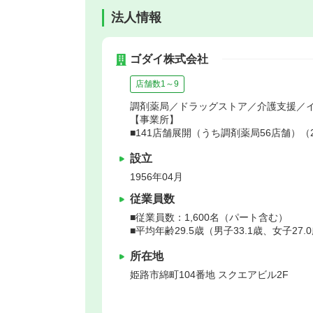
法人情報
ゴダイ株式会社
店舗数1～9
調剤薬局／ドラッグストア／介護支援／
【事業所】
■141店舗展開（うち調剤薬局56店舗）（2
設立
1956年04月
従業員数
■従業員数：1,600名（パート含む）
■平均年齢29.5歳（男子33.1歳、女子27.
所在地
姫路市
綿町104番地 スクエアビル2F