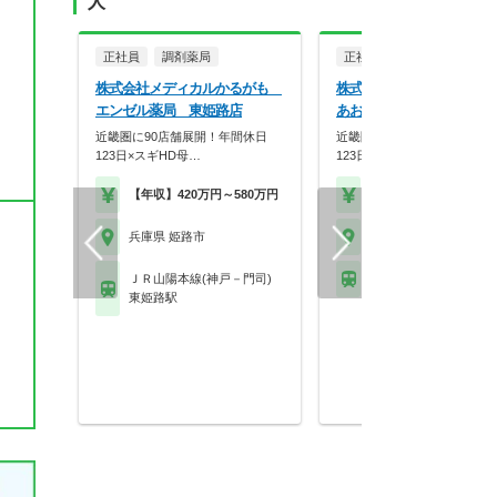
人
正社員
調剤薬局
正社員
調剤薬局
株式会社メディカルかるがも
株式会社メディカルかる
エンゼル薬局 東姫路店
あおぞら薬局
近畿圏に90店舗展開！年間休日
近畿圏に90店舗展開！年間休
123日×スギHD母…
123日×スギHD母…
【年収】420万円～580万円
【年収】420万円～58
兵庫県 姫路市
兵庫県 姫路市
ＪＲ山陽本線(神戸－門司)
山陽電鉄網干線 夢前川
東姫路駅