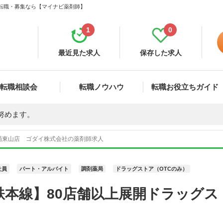
・転職・募集なら【マイナビ薬剤師】
1
0
最近見た求人
保存した求人
転職相談会
転職ノウハウ
転職お役立ちガイド
努めます。
局東山店 ゴダイ株式会社の薬剤師求人
社員
パート・アルバイト
調剤薬局
ドラッグストア（OTCのみ）
鉄本線】80店舗以上展開ドラッグ