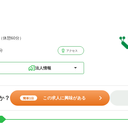
分（休憩60分）
分
アクセス
法人情報
か？
この求人に興味がある
簡単1分