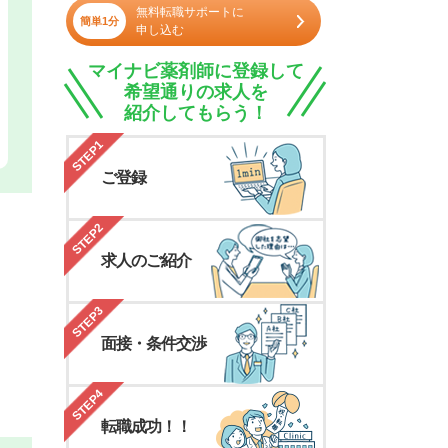
無料転職サポートに
簡単1分
申し込む
マイナビ薬剤師に登録して
希望通りの求人を
紹介してもらう！
STEP1
ご登録
STEP2
求人のご紹介
STEP3
面接・条件交渉
STEP4
転職成功！！