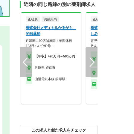
近隣の同じ路線の別の薬剤師求人
正社員
調剤薬局
正社員
調剤薬局
株式会社メディカルかるがも
株式会社十字堂 十字堂薬
的形薬局
しみず店
近畿圏に90店舗展開！年間休日
育児休暇取得から復帰の実績
123日×スギHD母…
数あり！働きやすい会…
【年収】420万円～580万円
【月収】28.0万円
【年収】434万円
兵庫県 姫路市
兵庫県 姫路市
山陽電鉄本線 的形駅
山陽電鉄本線 飾磨駅 
この求人と似た求人をチェック