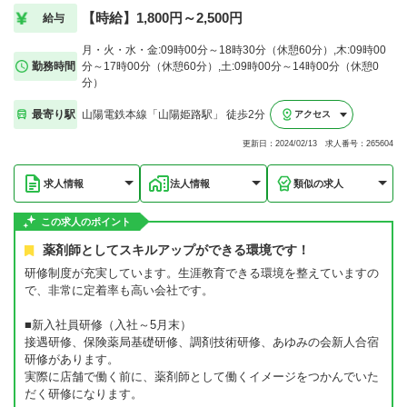
【時給】1,800円～2,500円
給与
月・火・水・金:09時00分～18時30分（休憩60分）,木:09時00
勤務時間
分～17時00分（休憩60分）,土:09時00分～14時00分（休憩0
分）
最寄り駅
山陽電鉄本線「山陽姫路駅」 徒歩2分
アクセス
更新日：2024/02/13 求人番号：265604
求人情報
法人情報
類似の求人
この求人のポイント
薬剤師としてスキルアップができる環境です！
研修制度が充実しています。生涯教育できる環境を整えていますの
で、非常に定着率も高い会社です。
■新入社員研修（入社～5月末）
接遇研修、保険薬局基礎研修、調剤技術研修、あゆみの会新人合宿
研修があります。
実際に店舗で働く前に、薬剤師として働くイメージをつかんでいた
だく研修になります。