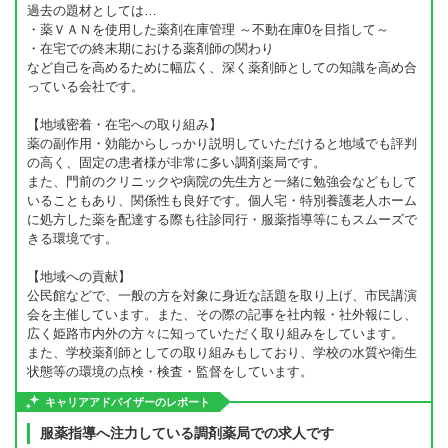
過去の題材としては…
・薬ＶＡＮを使用した薬剤在庫管理 ～不動在庫0を目指して～
・在宅での終末期における薬剤師の関わり
など自己を高めるために幅広く、深く薬剤師としての知識を高め合
っている会社です。
【地域密着・在宅への取り組み】
薬の副作用・効能からしっかり説明していただけると地域でも評判
の高く、固定の患者様が非常に多い調剤薬局です。
また、門前のクリニックや病院の先生方と一緒に勉強会などもして
いることもあり、関係性も良好です。個人宅・特別養護老人ホーム
に処方した薬を配達する際も往診同行・服薬指導等にもスムーズで
きる環境です。
【地域への貢献】
公民館などで、一般の方を対象に身近な話題を取り上げ、市民講演
会を主催しています。また、その際の記事を社内報・社外報にし、
広く姫路市内外の方々に知っていただく取り組みをしています。
また、学校薬剤師としての取り組みもしており、学校の水質や衛生
状態等の環境の点検・検査・監督をしています。
キャリアアドバイザーのレポート
服薬指導へ注力している調剤薬局での求人です