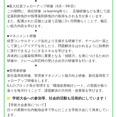
▼
■新入社員フォローアップ研修（6月～3年目）
この期間に、病症研修（e-learning有り）、店舗研修などを通じて認
定薬剤師免許や指導薬剤師免許の取得をされる方が多くいます。
また、配属された店舗とは違う店舗に3ヶ月間働らくことで、幅広
い処方内容を学びます。
▼
■マネジメント研修
経営コンサルティング会社より主催する研修です。チームの一員と
して新しいアイデアを出したり、問題解決をはかれるように効果的
に実行できるようにするスキルを学びます。
具体的には服薬指導時に重要となる「傾聴力」を身につけるための
研修や、クレーム対応時の受け止め方の研修等を行います。
▼
■管理者研修
新任薬局長研修、管理者マネジメント能力向上研修、新任薬局長フ
ォローアップ研修をします。
6人のブロック長が管理する「職場改善検討シート」の実践や振り
返りを毎月行うことで、課題解決の方向性・改善策を学びます。
学術大会への参加等、社会的活動も活発的にしています！
【学術大会参加について】
日々の業務や社内勉強会等で学んだことを学術大会にて発表してい
ます。