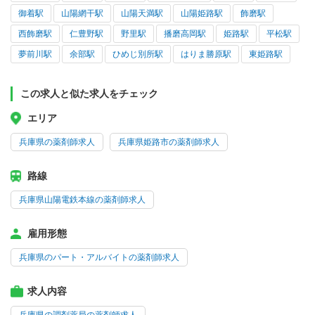
御着駅
山陽網干駅
山陽天満駅
山陽姫路駅
飾磨駅
西飾磨駅
仁豊野駅
野里駅
播磨高岡駅
姫路駅
平松駅
夢前川駅
余部駅
ひめじ別所駅
はりま勝原駅
東姫路駅
この求人と似た求人をチェック
エリア
兵庫県の薬剤師求人
兵庫県姫路市の薬剤師求人
路線
兵庫県山陽電鉄本線の薬剤師求人
雇用形態
兵庫県のパート・アルバイトの薬剤師求人
求人内容