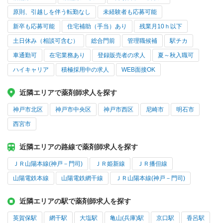
原則、引越しを伴う転勤なし
未経験者も応募可能
新卒も応募可能
住宅補助（手当）あり
残業月10ｈ以下
土日休み（相談可含む）
総合門前
管理職候補
駅チカ
車通勤可
在宅業務あり
登録販売者の求人
夏～秋入職可
ハイキャリア
積極採用中の求人
WEB面接OK
近隣エリアで薬剤師求人を探す
神戸市北区
神戸市中央区
神戸市西区
尼崎市
明石市
西宮市
近隣エリアの路線で薬剤師求人を探す
ＪＲ山陽本線(神戸－門司)
ＪＲ姫新線
ＪＲ播但線
山陽電鉄本線
山陽電鉄網干線
ＪＲ山陽本線(神戸－門司)
近隣エリアの駅で薬剤師求人を探す
英賀保駅
網干駅
大塩駅
亀山(兵庫)駅
京口駅
香呂駅