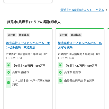
最近見た薬剤師求人をもっと見る
姫路市(兵庫県)エリアの薬剤師求人
正社員
調剤薬局
正社員
調剤薬局
株式会社メディカルかるがも エ
株式会社メディカルかるがも あ
ンゼル薬局 東姫路店
おぞら薬局
近畿圏に90店舗展開！年間休日123
近畿圏に90店舗展開！年間休日123
日×スギHD母…
日×スギHD母…
【年収】420万円～580万円
【年収】420万円～580万円
兵庫県 姫路市
兵庫県 姫路市
ＪＲ山陽本線(神戸－門司) 東姫
山陽電鉄網干線 夢前川駅
路駅