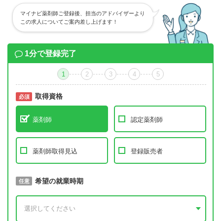
マイナビ薬剤師ご登録後、担当のアドバイザーより
この求人についてご案内差し上げます！
1分で登録完了
1
2
3
4
5
取得資格
必須
必須
薬剤師
認定薬剤師
薬剤師取得見込
登録販売者
取得予定年
希望の就業時期
必須
任意