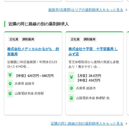
姫路市(兵庫県)エリアの薬剤師求人をもっと見る
近隣の同じ路線の別の薬剤師求人
正社員
調剤薬局
正社員
調剤薬局
株式会社メディカルかるがも 的
株式会社十字堂 十字堂薬局 し
形薬局
みず店
近畿圏に90店舗展開！年間休日123
育児休暇取得から復帰の実績も多数
日×スギHD母…
あり！働きやすい会…
【年収】420万円～580万円
【月収】28.0万円
【年収】434万円
兵庫県 姫路市
兵庫県 姫路市
山陽電鉄本線 的形駅
山陽電鉄本線 飾磨駅 他
近隣の同じ路線の別の薬剤師求人をもっと見る