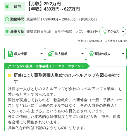
【月収】29.2万円
給与
【年収】430万円～627万円
勤務時間
就業時間1:09時00分～20時00分（休憩60分）
最寄り駅
能勢電鉄日生線「日生中央駅」 バス・車28分
アクセス
更新日：2026/05/15 求人番号：431719
求人情報
法人情報
類似の求人
いながわ薬局 有限会社イトーヤク のポイント
研修により薬剤師個人単位でのレベルアップを図る会社で
す
社長は一人ひとりのスキルアップが会社のレベルアップ＝業績にも
繋がると考えておられます。
同社が実施しておられる「救急救命」の研修会（一般・子供のコー
ス）などは正に「目先のスキルではなく、その人自身の医療人とし
てのスキルを上げる」というものを目的とされています。
外部に依頼した本格的な研修制度も年に8回ほど大阪、神戸、姫路
各会場にて開催されています。
具体的な内容は下記のようなものになります。