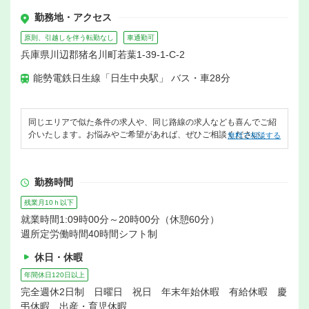
勤務地・アクセス
原則、引越しを伴う転勤なし
車通勤可
兵庫県川辺郡猪名川町若葉1-39-1-C-2
能勢電鉄日生線「日生中央駅」 バス・車28分
同じエリアで似た条件の求人や、同じ路線の求人なども喜んでご紹
介いたします。お悩みやご希望があれば、ぜひご相談ください。
無料で相談する
勤務時間
残業月10ｈ以下
就業時間1:09時00分～20時00分（休憩60分）
週所定労働時間40時間シフト制
休日・休暇
年間休日120日以上
完全週休2日制 日曜日 祝日 年末年始休暇 有給休暇 慶
弔休暇 出産・育児休暇