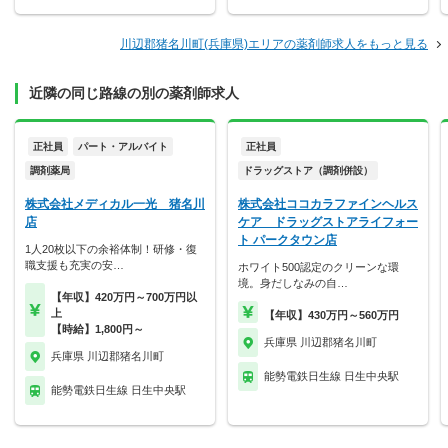
川辺郡猪名川町(兵庫県)エリアの薬剤師求人をもっと見る
近隣の同じ路線の別の薬剤師求人
正社員
パート・アルバイト
正社員
調剤薬局
ドラッグストア（調剤併設）
株式会社メディカル一光 猪名川
株式会社ココカラファインヘルス
店
ケア ドラッグストアライフォー
ト パークタウン店
1人20枚以下の余裕体制！研修・復
職支援も充実の安…
ホワイト500認定のクリーンな環
境。身だしなみの自…
【年収】420万円～700万円以
上
【年収】430万円～560万円
【時給】1,800円～
兵庫県 川辺郡猪名川町
兵庫県 川辺郡猪名川町
能勢電鉄日生線 日生中央駅
能勢電鉄日生線 日生中央駅