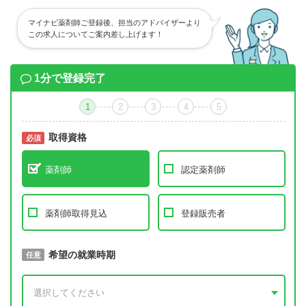
マイナビ薬剤師ご登録後、担当のアドバイザーより
この求人についてご案内差し上げます！
1分で登録完了
1
2
3
4
5
取得資格
必須
必須
薬剤師
認定薬剤師
薬剤師取得見込
登録販売者
取得予定年
希望の就業時期
必須
任意