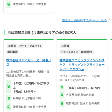
能勢電鉄日生線 日生中央駅
最近見た薬剤師求人をもっと見る
川辺郡猪名川町(兵庫県)エリアの薬剤師求人
正社員
パート・アルバイト
正社員
調剤薬局
ドラッグストア（調剤併設）
株式会社メディカル一光 猪名川
株式会社ココカラファインヘルス
店
ケア ドラッグストアライフォー
ト パークタウン店
1人20枚以下の余裕体制！研修・復
職支援も充実の安…
ホワイト500認定のクリーンな環
境。身だしなみの自…
【年収】420万円～700万円以
上
【年収】430万円～560万円
【時給】1,800円～
兵庫県 川辺郡猪名川町
兵庫県 川辺郡猪名川町
能勢電鉄日生線 日生中央駅
能勢電鉄日生線 日生中央駅