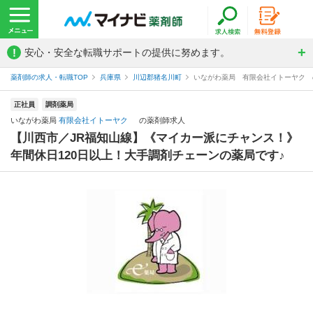
!
安心・安全な転職サポートの提供に努めます。
薬剤師の求人・転職TOP
兵庫県
川辺郡猪名川町
いながわ薬局 有限会社イトーヤク 
正社員
調剤薬局
いながわ薬局
有限会社イトーヤク
の薬剤師求人
【川西市／JR福知山線】《マイカー派にチャンス！》
年間休日120日以上！大手調剤チェーンの薬局です♪