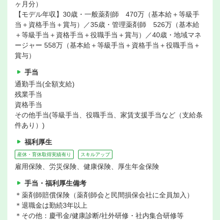
ヶ月分）
【モデル年収】30歳・一般薬剤師 470万（基本給＋等級手
当＋資格手当＋賞与）／35歳・管理薬剤師 526万（基本給
＋等級手当＋資格手当＋役職手当＋賞与）／40歳・地域マネ
ージャー 558万（基本給＋等級手当＋資格手当＋役職手当＋
賞与）
手当
通勤手当(全額支給)
残業手当
資格手当
その他手当(等級手当、役職手当、家賃支援手当など（支給条
件あり）)
福利厚生
産休・育休取得実績有り
スキルアップ
雇用保険、労災保険、健康保険、厚生年金保険
手当・福利厚生備考
＊薬剤師賠償保険（薬剤師会と民間損保会社に全員加入）
＊退職金は勤続3年以上
＊その他：慶弔金/健康診断/社外研修・社内集合研修等