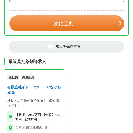
年 3月
次に進む
求人を保存する
最近見た薬剤師求人
正社員
調剤薬局
有限会社イトーヤク いながわ
薬局
社長との距離が近く風通しの良い薬
局です！
【月収】29.2万円 【年収】430
万円～627万円
兵庫県 川辺郡猪名川町