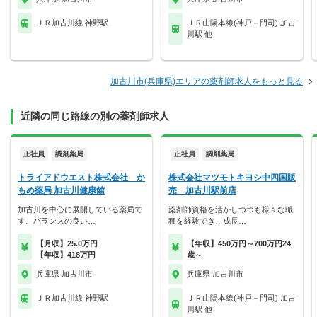
ＪＲ加古川線 神野駅
ＪＲ山陽本線(神戸－門司) 加古
川駅 他
加古川市(兵庫県)エリアの薬剤師求人をもっと見る
近隣の同じ路線の別の薬剤師求人
正社員
調剤薬局
正社員
調剤薬局
トライアドウエスト株式会社 か
株式会社マツモトキヨシ中四国販
もめ薬局 加古川健康館
売 加古川駅前店
加古川を中心に展開している薬局で
薬剤師資格を活かしつつも様々な職
す。バランスの良い…
種を経験でき、成長…
【月収】25.0万円
【年収】450万円～700万円24
【年収】418万円
歳～
兵庫県 加古川市
兵庫県 加古川市
ＪＲ加古川線 神野駅
ＪＲ山陽本線(神戸－門司) 加古
川駅 他