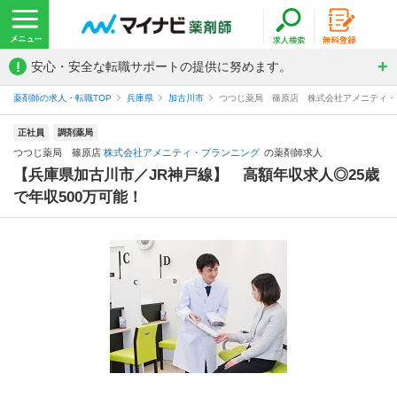
!
安心・安全な転職サポートの提供に努めます。
薬剤師の求人・転職TOP
兵庫県
加古川市
つつじ薬局 篠原店 株式会社アメニティ・
正社員
調剤薬局
つつじ薬局 篠原店
株式会社アメニティ・プランニング
の薬剤師求人
【兵庫県加古川市／JR神戸線】 高額年収求人◎25歳
で年収500万可能！