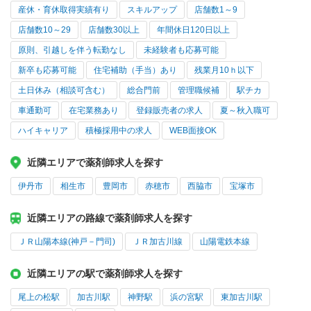
産休・育休取得実績有り
スキルアップ
店舗数1～9
店舗数10～29
店舗数30以上
年間休日120日以上
原則、引越しを伴う転勤なし
未経験者も応募可能
新卒も応募可能
住宅補助（手当）あり
残業月10ｈ以下
土日休み（相談可含む）
総合門前
管理職候補
駅チカ
車通勤可
在宅業務あり
登録販売者の求人
夏～秋入職可
ハイキャリア
積極採用中の求人
WEB面接OK
近隣エリアで薬剤師求人を探す
伊丹市
相生市
豊岡市
赤穂市
西脇市
宝塚市
近隣エリアの路線で薬剤師求人を探す
ＪＲ山陽本線(神戸－門司)
ＪＲ加古川線
山陽電鉄本線
近隣エリアの駅で薬剤師求人を探す
尾上の松駅
加古川駅
神野駅
浜の宮駅
東加古川駅