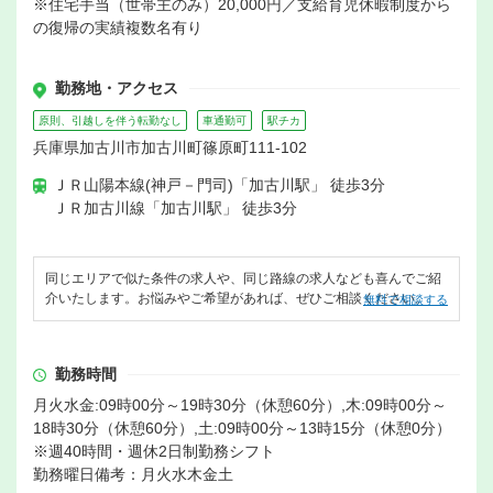
※住宅手当（世帯主のみ）20,000円／支給育児休暇制度から
の復帰の実績複数名有り
勤務地・アクセス
原則、引越しを伴う転勤なし
車通勤可
駅チカ
兵庫県加古川市加古川町篠原町111-102
ＪＲ山陽本線(神戸－門司)「加古川駅」 徒歩3分
ＪＲ加古川線「加古川駅」 徒歩3分
同じエリアで似た条件の求人や、同じ路線の求人なども喜んでご紹
介いたします。お悩みやご希望があれば、ぜひご相談ください。
無料で相談する
勤務時間
月火水金:09時00分～19時30分（休憩60分）,木:09時00分～
18時30分（休憩60分）,土:09時00分～13時15分（休憩0分）
※週40時間・週休2日制勤務シフト
勤務曜日備考：月火水木金土