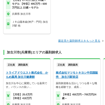
【月収】27.5万円以上 22歳～
モデル 【年収】495万円～600
万円以上 22歳～モデル
兵庫県 加古川市
ＪＲ山陽本線(神戸－門司) 加古
川駅 他
最近見た薬剤師求人をもっと見る
加古川市(兵庫県)エリアの薬剤師求人
正社員
調剤薬局
正社員
調剤薬局
トライアドウエスト株式会社 か
株式会社マツモトキヨシ中四国販
もめ薬局 加古川健康館
売 加古川駅前店
加古川を中心に展開している薬局で
薬剤師資格を活かしつつも様々な職
す。バランスの良い…
種を経験でき、成長…
【月収】25.0万円
【年収】450万円～700万円24
【年収】418万円
歳～
兵庫県 加古川市
兵庫県 加古川市