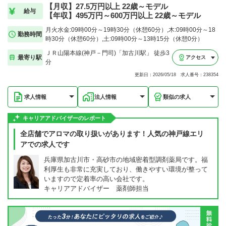
【月収】27.5万円以上 22歳～モデル
給与
【年収】495万円～600万円以上 22歳～モデル
月火水金:09時00分～19時30分（休憩60分）,木:09時00分～18
勤務時間
時30分（休憩60分）,土:09時00分～13時15分（休憩0分）
ＪＲ山陽本線(神戸－門司)「加古川駅」 徒歩3
最寄り駅
アクセス
分
更新日：2026/05/18 求人番号：238354
求人情報
法人情報
類似の求人
キャリアアドバイザーのレポート
全店舗でアロマの取り扱いがあります！人気の神戸線エリ
アでの求人です
兵庫県加古川市・高砂市の地域密着型調剤薬局です。福
利厚生も非常に充実しており、働きやすい環境が整って
いますので定着率の高い会社です。
キャリアアドバイザー 薬剤師担当