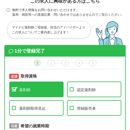
この求人に興味がある方はこちら
無料で求人情報をお問い合わせいただけます。
薬局・病院等への直接応募・問い合わせではありませんのでご安心ください。
マイナビ薬剤師ご登録後、担当のアドバイザーより
この求人についてご案内差し上げます！
1分で登録完了
1
2
3
4
5
取得資格
必須
必須
薬剤師
認定薬剤師
薬剤師取得見込
登録販売者
取得予定年
希望の就業時期
必須
任意