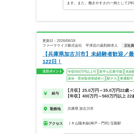
ます。また、働きやすさの一例として2年
更新日：2026/06/18
ファーマライズ株式会社 平津店の薬剤師求人
正社員
【兵庫県加古川市】未経験者歓迎／最
122日！
注目ポイント
年収550万円以上可
新卒も応募可能
未経
産休・育休取得実績有り
駅チカ
車通勤可
【月収】25.0万円～35.0万円22歳
給与
【年収】400万円～560万円以上 2
兵庫県 加古川市
勤務地
ＪＲ山陽本線(神戸－門司) 宝殿駅
アクセス