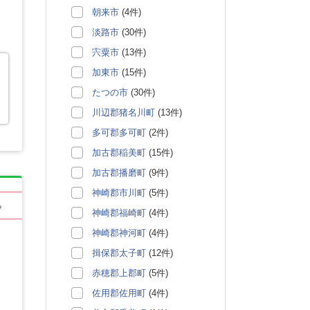
朝来市
(4件)
淡路市
(30件)
宍粟市
(13件)
加東市
(15件)
たつの市
(30件)
川辺郡猪名川町
(13件)
多可郡多可町
(2件)
加古郡稲美町
(15件)
加古郡播磨町
(9件)
神崎郡市川町
(5件)
る
神崎郡福崎町
(4件)
神崎郡神河町
(4件)
揖保郡太子町
(12件)
赤穂郡上郡町
(5件)
佐用郡佐用町
(4件)