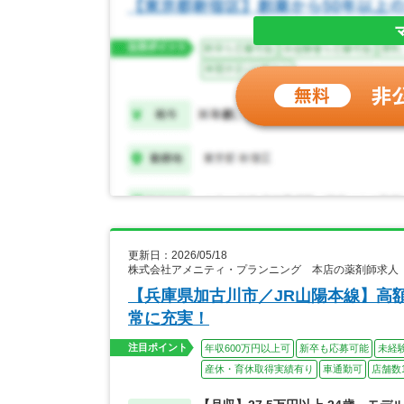
更新日：2026/05/18
株式会社アメニティ・プランニング 本店の薬剤師求人
【兵庫県加古川市／JR山陽本線】高額
常に充実！
注目ポイント
年収600万円以上可
新卒も応募可能
未経
産休・育休取得実績有り
車通勤可
店舗数