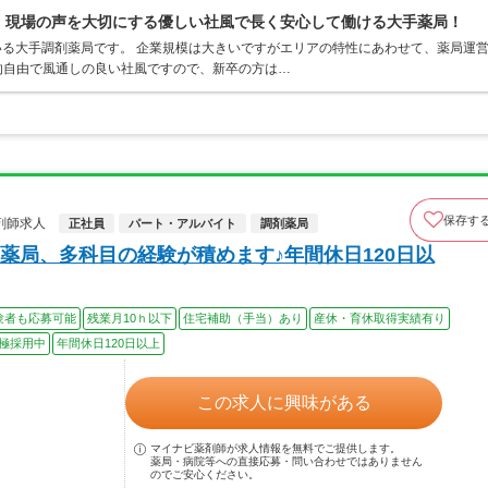
0％、現場の声を大切にする優しい社風で長く安心して働ける大手薬局！
ている大手調剤薬局です。 企業規模は大きいですがエリアの特性にあわせて、薬局運
的自由で風通しの良い社風ですので、新卒の方は…
保存す
剤師求人
正社員
パート・アルバイト
調剤薬局
薬局、多科目の経験が積めます♪年間休日120日以
験者も応募可能
残業月10ｈ以下
住宅補助（手当）あり
産休・育休取得実績有り
極採用中
年間休日120日以上
この求人に興味がある
マイナビ薬剤師が求人情報を無料でご提供します。
薬局・病院等への直接応募・問い合わせではありません
のでご安心ください。