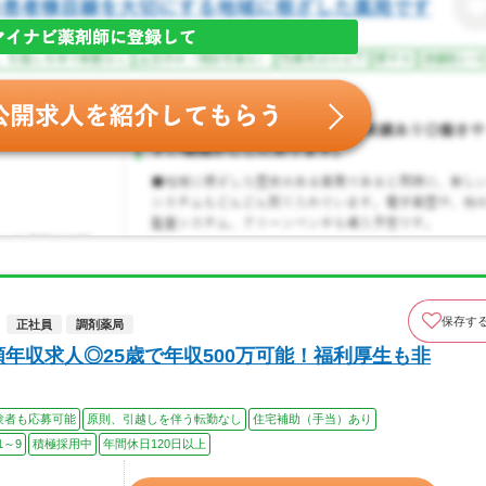
保存す
正社員
調剤薬局
年収求人◎25歳で年収500万可能！福利厚生も非
験者も応募可能
原則、引越しを伴う転勤なし
住宅補助（手当）あり
1～9
積極採用中
年間休日120日以上