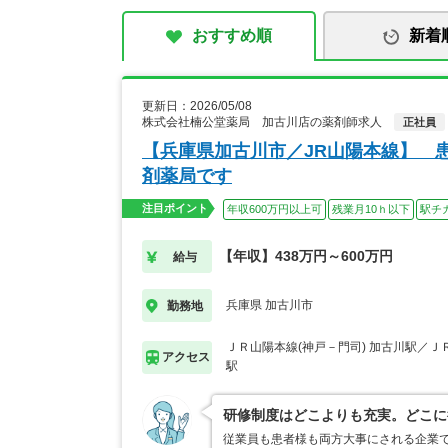
おすすめ順
新着
更新日：2026/05/08
株式会社楠公堂薬局 加古川店の薬剤師求人
正社員
【兵庫県加古川市／JR山陽本線】 
剤薬局です
注目ポイント
年収600万円以上可
残業月10ｈ以下
駅チ
【年収】438万円～600万円
給与
兵庫県 加古川市
勤務地
ＪＲ山陽本線(神戸－門司) 加古川駅／Ｊ
アクセス
駅
研修制度はどこよりも充実。どこに
従業員も患者様も両方大事にされる企業