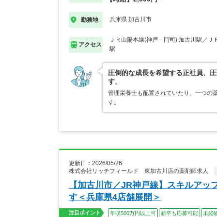
兵庫県 加古川市
勤務地
ＪＲ山陽本線(神戸－門司) 加古川駅／Ｊ
アクセス
駅
圧倒的な成長を希望する正社員、圧
す。
管理栄養士も配置されていたり、一つの
す。
更新日：2026/05/26
株式会社リッチフィールド 東加古川店の薬剤師求人
【加古川市／JR神戸線】スキルアッ
す＜兵庫県4店舗展開＞
注目ポイント
年収500万円以上可
新卒も応募可能
未経