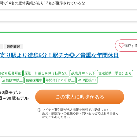
間で14名の産休実績があり13名が復帰されているな…
保存す
調剤薬局
寄り駅より徒歩5分！駅チカ◎／貴重な年間休日
験者も応募可能
原則、引越しを伴う転勤なし
残業月10ｈ以下
住宅補助（手当）あり
店舗数30以上
積極採用中
年間休日120日以上
WEB面接OK
～30歳モデル
この求人に興味がある
2歳～30歳モデル
マイナビ薬剤師が求人情報を無料でご提供します。
薬局・病院等への直接応募・問い合わせではありません
のでご安心ください。