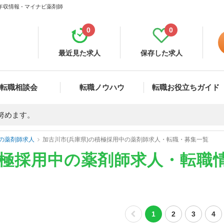
収情報 - マイナビ薬剤師
0
0
最近見た求人
保存した求人
転職相談会
転職ノウハウ
転職お役立ちガイド
努めます。
の薬剤師求人
加古川市(兵庫県)の積極採用中の薬剤師求人・転職・募集一覧
積極採用中の薬剤師求人・転職
1
2
3
4