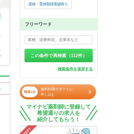
産休・育休取得実績有り
フリーワード
この条件で再検索（
112
件）
検索条件を保存する
る
無料転職サポートに
簡単1分
申し込む
マイナビ薬剤師に登録して
希望通りの求人を
紹介してもらう！
STEP1