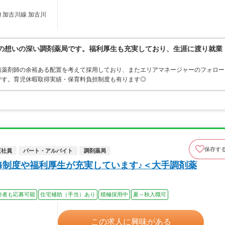
Ｒ加古川線 加古川
への想いの深い調剤薬局です。福利厚生も充実しており、生涯に渡り就業
務薬剤師の余裕ある配置を考えて採用しており、またエリアマネージャーのフォロー
です。育児休暇取得実績・保育料負担制度も有ります◎
保存す
正社員
パート・アルバイト
調剤薬局
修制度や福利厚生が充実しています♪＜大手調剤薬
験者も応募可能
住宅補助（手当）あり
積極採用中
夏～秋入職可
この求人に興味がある