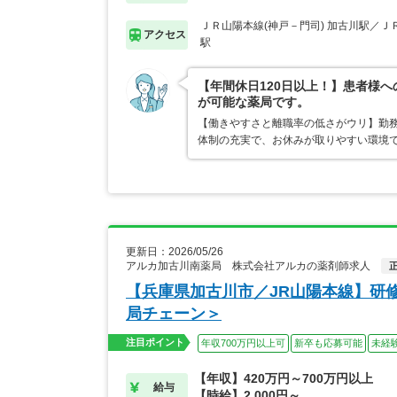
ＪＲ山陽本線(神戸－門司) 加古川駅／Ｊ
アクセス
駅
【年間休日120日以上！】患者様
が可能な薬局です。
【働きやすさと離職率の低さがウリ】勤
体制の充実で、お休みが取りやすい環境
更新日：2026/05/26
アルカ加古川南薬局 株式会社アルカの薬剤師求人
【兵庫県加古川市／JR山陽本線】研
局チェーン＞
注目ポイント
年収700万円以上可
新卒も応募可能
未経
【年収】420万円～700万円以上
給与
【時給】2,000円～