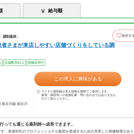
順
給与順
保存す
調剤薬局
患者さまが来店しやすい店舗づくりをしている調
カ
店舗数30以上
積極採用中
この求人に興味がある
マイナビ薬剤師が求人情報を無料でご提供します。
薬局・病院等への直接応募・問い合わせではありません
のでご安心ください。
Ｒ加古川線 加古川
行っても通じる薬剤師へ成長できます。
です。患者対応のプロフェッショナル集団を形成するための充実した研修制度があり