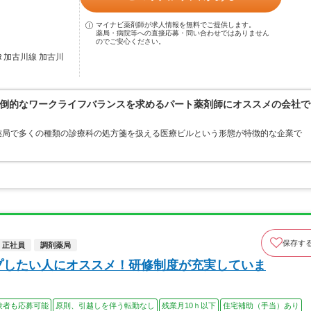
マイナビ薬剤師が求人情報を無料でご提供します。
薬局・病院等への直接応募・問い合わせではありません
のでご安心ください。
Ｒ加古川線 加古川
倒的なワークライフバランスを求めるパート薬剤師にオススメの会社で
薬局で多くの種類の診療科の処方箋を扱える医療ビルという形態が特徴的な企業で
保存す
正社員
調剤薬局
プしたい人にオススメ！研修制度が充実していま
験者も応募可能
原則、引越しを伴う転勤なし
残業月10ｈ以下
住宅補助（手当）あり