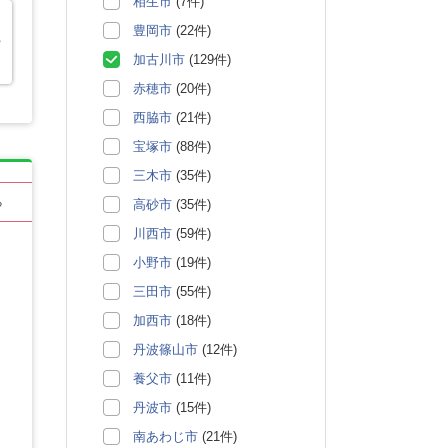
相生市
(7件)
豊岡市
(22件)
営
加古川市
(129件)
赤穂市
(20件)
西脇市
(21件)
宝塚市
(88件)
三木市
(35件)
る
高砂市
(35件)
川西市
(59件)
小野市
(19件)
三田市
(55件)
加西市
(18件)
丹波篠山市
(12件)
養父市
(11件)
丹波市
(15件)
南あわじ市
(21件)