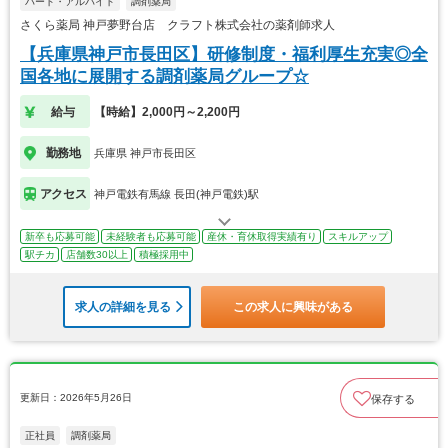
パート・アルバイト
調剤薬局
さくら薬局 神戸夢野台店 クラフト株式会社の薬剤師求人
【兵庫県神戸市長田区】研修制度・福利厚生充実◎全
国各地に展開する調剤薬局グループ☆
給与
【時給】2,000円～2,200円
勤務地
兵庫県 神戸市長田区
アクセス
神戸電鉄有馬線 長田(神戸電鉄)駅
新卒も応募可能
未経験者も応募可能
産休・育休取得実績有り
スキルアップ
駅チカ
店舗数30以上
積極採用中
求人の詳細を見る
この求人に興味がある
更新日：2026年5月26日
保存する
正社員
調剤薬局