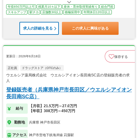
年収650万円以上可
残業月10ｈ以下
産休・育休取得実績有り
総合門前
スキルアップ
駅チカ
店舗数30以上
積極採用中
年間休日120日以上
求人の詳細を見る
この求人に興味がある
更新日：2026年6月18日
保存する
正社員
ドラッグストア（OTCのみ）
ウエルシア薬局株式会社 ウエルシアイオン長田南SC店の登録販売者の求
人
登録販売者（兵庫県神戸市長田区／ウエルシアイオン
長田南SC店）
【月収】21.5万円～27.0万円
給与
【年収】308万円～450万円
勤務地
兵庫県 神戸市長田区
アクセス
神戸市営地下鉄海岸線 苅藻駅