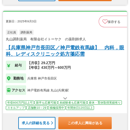
更新日：2025年9月3日
保存する
正社員
調剤薬局
丸山調剤薬局 有限会社イトーヤク の薬剤師求人
【兵庫県神戸市長田区／神戸電鉄有馬線】 内科，眼
科、レディスクリニック処方箋応需
【月収】29.2万円
給与
【年収】430万円～600万円
勤務地
兵庫県 神戸市長田区
アクセス
神戸電鉄有馬線 丸山(兵庫)駅
年収600万円以上可
新卒も応募可能
未経験者も応募可能
産休・育休取得実績有り
スキルアップ
店舗数10～29
積極採用中
年間休日120日以上
求人の詳細を見る
この求人に興味がある