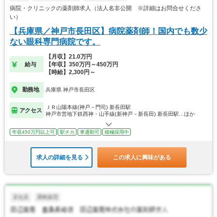
病院・クリニックの薬剤師求人（法人名非公開 ※詳細はお問合せくださ
い）
【兵庫県／神戸市長田区】病院薬剤師！国内でも数少
ない眼科専門病院です。
【月収】21.0万円
給与
【年収】350万円～450万円
【時給】2,300円～
勤務地
兵庫県 神戸市長田区
ＪＲ山陽本線(神戸－門司) 新長田駅
アクセス
神戸市営地下鉄西神・山手線(新神戸－新長田) 新長田駅…ほか
年収450万円以上可
駅チカ
車通勤可
積極採用中
求人の詳細を見る
この求人に興味がある