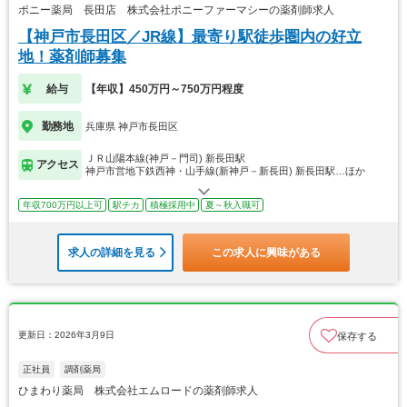
ポニー薬局 長田店 株式会社ポニーファーマシーの薬剤師求人
【神戸市長田区／JR線】最寄り駅徒歩圏内の好立
地！薬剤師募集
給与
【年収】450万円～750万円程度
勤務地
兵庫県 神戸市長田区
ＪＲ山陽本線(神戸－門司) 新長田駅
アクセス
神戸市営地下鉄西神・山手線(新神戸－新長田) 新長田駅…ほか
年収700万円以上可
駅チカ
積極採用中
夏～秋入職可
求人の詳細を見る
この求人に興味がある
更新日：2026年3月9日
保存する
正社員
調剤薬局
ひまわり薬局 株式会社エムロードの薬剤師求人