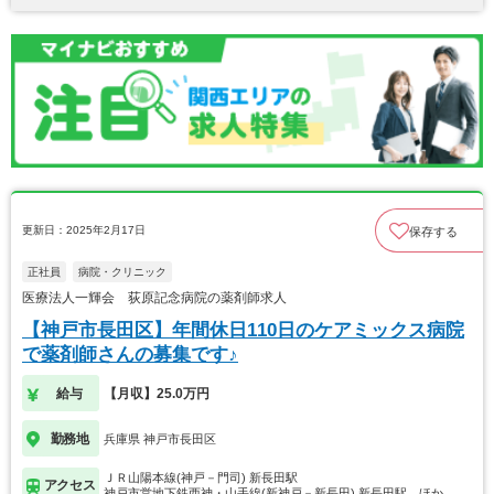
更新日：2025年2月17日
保存する
正社員
病院・クリニック
医療法人一輝会 荻原記念病院の薬剤師求人
【神戸市長田区】年間休日110日のケアミックス病院
で薬剤師さんの募集です♪
給与
【月収】25.0万円
勤務地
兵庫県 神戸市長田区
ＪＲ山陽本線(神戸－門司) 新長田駅
アクセス
神戸市営地下鉄西神・山手線(新神戸－新長田) 新長田駅…ほか