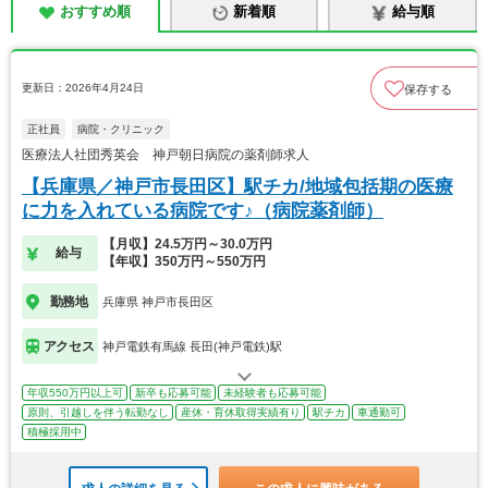
おすすめ順
新着順
給与順
更新日：2026年4月24日
保存する
正社員
病院・クリニック
医療法人社団秀英会 神戸朝日病院の薬剤師求人
【兵庫県／神戸市長田区】駅チカ/地域包括期の医療
に力を入れている病院です♪（病院薬剤師）
【月収】24.5万円～30.0万円
給与
【年収】350万円～550万円
勤務地
兵庫県 神戸市長田区
アクセス
神戸電鉄有馬線 長田(神戸電鉄)駅
年収550万円以上可
新卒も応募可能
未経験者も応募可能
原則、引越しを伴う転勤なし
産休・育休取得実績有り
駅チカ
車通勤可
積極採用中