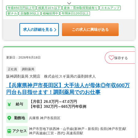
年収650万円以上可
残業月10ｈ以下
産休・育休取得実績有り
スキルアップ
駅チカ
店舗数30以上
積極採用中
年間休日120日以上
求人の詳細を見る
この求人に興味がある
更新日：2026年6月18日
保存する
正社員
調剤薬局
阪神調剤薬局 大開店 株式会社スギ薬局の薬剤師求人
【兵庫県神戸市長田区】大手法人が母体◎年収600万
円台も目指せます！調剤薬局でのお仕事
【月収】26.0万円～47.0万円
給与
【年収】392万円～665万円年収例
勤務地
兵庫県 神戸市長田区
神戸市営地下鉄西神・山手線(新神戸－新長田) 長田(神戸市営)駅
アクセス
神戸高速線(三宮－西代) 高速長田駅