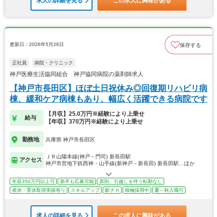
求人の詳細を見る
この求人に興味がある
更新日：2026年5月26日
保存する
正社員
病院・クリニック
神戸医療生活協同組合 神戸協同病院の薬剤師求人
【神戸市長田区】ほぼ土日祝休み◎回復期リハビリ病
棟、緩和ケア病棟もあり、幅広く活躍できる病院です
【月収】25.0万円※経験により上乗せ
給与
【年収】370万円※経験により上乗せ
勤務地
兵庫県 神戸市長田区
ＪＲ山陽本線(神戸－門司) 新長田駅
アクセス
神戸市営地下鉄西神・山手線(新神戸－新長田) 新長田駅…ほか
年収350万円以上可
新卒も応募可能
原則、引越しを伴う転勤なし
産休・育休取得実績有り
スキルアップ
駅チカ
積極採用中
夏～秋入職可
求人の詳細を見る
この求人に興味がある