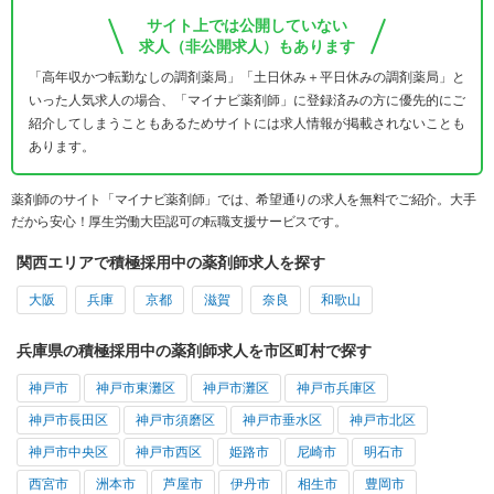
サイト上では公開していない
求人（非公開求人）もあります
「高年収かつ転勤なしの調剤薬局」「土日休み＋平日休みの調剤薬局」と
いった人気求人の場合、「マイナビ薬剤師」に登録済みの方に優先的にご
紹介してしまうこともあるためサイトには求人情報が掲載されないことも
あります。
薬剤師のサイト「マイナビ薬剤師」では、希望通りの求人を無料でご紹介。大手
だから安心！厚生労働大臣認可の転職支援サービスです。
関西エリアで積極採用中の薬剤師求人を探す
大阪
兵庫
京都
滋賀
奈良
和歌山
兵庫県の積極採用中の薬剤師求人を市区町村で探す
神戸市
神戸市東灘区
神戸市灘区
神戸市兵庫区
神戸市長田区
神戸市須磨区
神戸市垂水区
神戸市北区
神戸市中央区
神戸市西区
姫路市
尼崎市
明石市
西宮市
洲本市
芦屋市
伊丹市
相生市
豊岡市