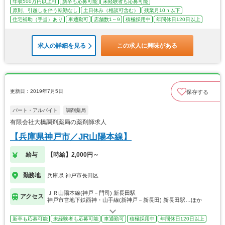
年収500万円以上可
新卒も応募可能
未経験者も応募可能
原則、引越しを伴う転勤なし
土日休み（相談可含む）
残業月10ｈ以下
住宅補助（手当）あり
車通勤可
店舗数1～9
積極採用中
年間休日120日以上
求人の詳細を見る
この求人に興味がある
更新日：2019年7月5日
保存する
パート・アルバイト
調剤薬局
有限会社大橋調剤薬局の薬剤師求人
【兵庫県神戸市／JR山陽本線】
給与
【時給】2,000円～
勤務地
兵庫県 神戸市長田区
ＪＲ山陽本線(神戸－門司) 新長田駅
アクセス
神戸市営地下鉄西神・山手線(新神戸－新長田) 新長田駅…ほか
新卒も応募可能
未経験者も応募可能
車通勤可
積極採用中
年間休日120日以上