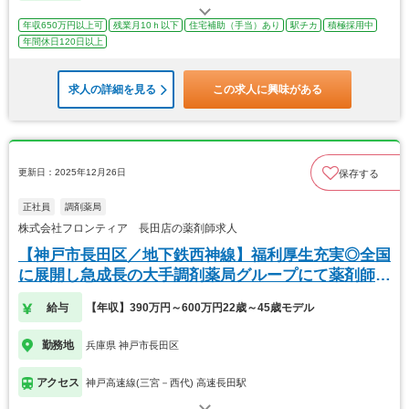
年収650万円以上可
残業月10ｈ以下
住宅補助（手当）あり
駅チカ
積極採用中
年間休日120日以上
求人の詳細を見る
この求人に興味がある
更新日：2025年12月26日
保存する
正社員
調剤薬局
株式会社フロンティア 長田店の薬剤師求人
【神戸市長田区／地下鉄西神線】福利厚生充実◎全国
に展開し急成長の大手調剤薬局グループにて薬剤師募
集★
給与
【年収】390万円～600万円22歳～45歳モデル
勤務地
兵庫県 神戸市長田区
アクセス
神戸高速線(三宮－西代) 高速長田駅