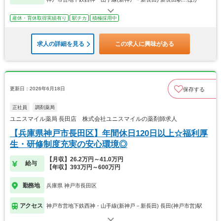
産休・育休取得実績有り
駅チカ
積極採用中
求人の詳細を見る
この求人に興味がある
更新日：2026年6月18日
保存する
正社員
調剤薬局
ユニスマイル薬局 長田店 株式会社ユニスマイルの薬剤師求人
【兵庫県神戸市長田区】年間休日120日以上☆福利厚
生・研修制度充実の安心環境◎
【月収】26.2万円～41.0万円
給与
【年収】393万円～600万円
勤務地
兵庫県 神戸市長田区
アクセス
神戸市営地下鉄西神・山手線(新神戸－新長田) 長田(神戸市営)駅