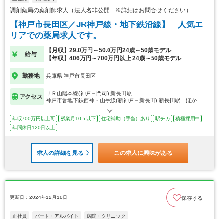
調剤薬局の薬剤師求人（法人名非公開 ※詳細はお問合せください）
【神戸市長田区／JR神戸線・地下鉄沿線】 人気エ
リアでの薬局求人です。
【月収】29.0万円～50.0万円24歳～50歳モデル
給与
【年収】406万円～700万円以上 24歳～50歳モデル
勤務地
兵庫県 神戸市長田区
ＪＲ山陽本線(神戸－門司) 新長田駅
アクセス
神戸市営地下鉄西神・山手線(新神戸－新長田) 新長田駅…ほか
年収700万円以上可
残業月10ｈ以下
住宅補助（手当）あり
駅チカ
積極採用中
年間休日120日以上
求人の詳細を見る
この求人に興味がある
更新日：2024年12月18日
保存する
正社員
パート・アルバイト
病院・クリニック