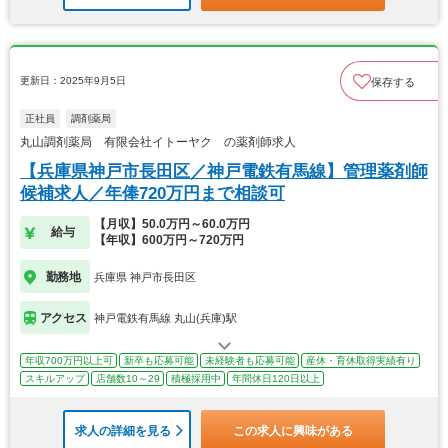
更新日：2025年9月5日
保存する
正社員
調剤薬局
丸山調剤薬局 有限会社イトーヤク の薬剤師求人
【兵庫県神戸市長田区／神戸電鉄有馬線】管理薬剤師
候補求人／年俸720万円まで相談可
【月収】50.0万円～60.0万円
給与
【年収】600万円～720万円
勤務地
兵庫県 神戸市長田区
アクセス
神戸電鉄有馬線 丸山(兵庫)駅
年収700万円以上可
新卒も応募可能
未経験者も応募可能
産休・育休取得実績有り
スキルアップ
店舗数10～29
積極採用中
年間休日120日以上
求人の詳細を見る
この求人に興味がある