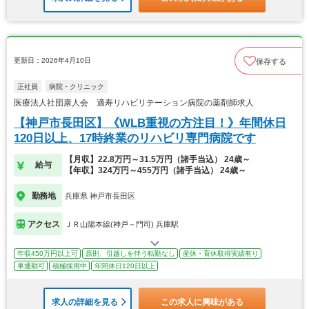
更新日：2026年4月10日
保存する
正社員
病院・クリニック
医療法人社団康人会 適寿リハビリテーション病院の薬剤師求人
【神戸市長田区】《WLB重視の方注目！》年間休日
120日以上、17時終業のリハビリ専門病院です
【月収】22.8万円～31.5万円（諸手当込） 24歳～
給与
【年収】324万円～455万円（諸手当込） 24歳～
勤務地
兵庫県 神戸市長田区
アクセス
ＪＲ山陽本線(神戸－門司) 兵庫駅
年収450万円以上可
原則、引越しを伴う転勤なし
産休・育休取得実績有り
車通勤可
積極採用中
年間休日120日以上
求人の詳細を見る
この求人に興味がある