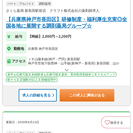
パート・アルバイト
調剤薬局
さくら薬局 新長田駅前店 クラフト株式会社の薬剤師求人
【兵庫県神戸市長田区】研修制度・福利厚生充実◎全
国各地に展開する調剤薬局グループ☆
給与
【時給】2,000円～2,200円
勤務地
兵庫県 神戸市長田区
ＪＲ山陽本線(神戸－門司) 新長田駅
アクセス
神戸市営地下鉄西神・山手線(新神戸－新長田) 新長田駅…ほか
新卒も応募可能
未経験者も応募可能
産休・育休取得実績有り
スキルアップ
駅チカ
店舗数30以上
積極採用中
求人の詳細を見る
この求人に興味がある
更新日：2026年6月13日
保存する