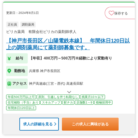
更新日：2024年8月1日
保存する
正社員
調剤薬局
ピリカ薬局 有限会社ピリカの薬剤師求人
【神戸市長田区／山陽電鉄本線】 年間休日120日以
上の調剤薬局にて薬剤師募集です。
給与
【年収】400万円～500万円※経験により変動有り
勤務地
兵庫県 神戸市長田区
アクセス
神戸高速線(三宮－西代) 高速長田駅
年収500万円以上可
原則、引越しを伴う転勤なし
残業月10ｈ以下
住宅補助（手当）あり
スキルアップ
駅チカ
店舗数1～9
積極採用中
年間休日120日以上
求人の詳細を見る
この求人に興味がある