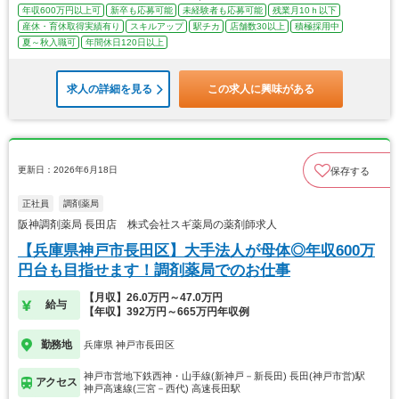
年収600万円以上可
新卒も応募可能
未経験者も応募可能
残業月10ｈ以下
産休・育休取得実績有り
スキルアップ
駅チカ
店舗数30以上
積極採用中
夏～秋入職可
年間休日120日以上
求人の詳細を見る
この求人に興味がある
更新日：2026年6月18日
保存する
正社員
調剤薬局
阪神調剤薬局 長田店 株式会社スギ薬局の薬剤師求人
【兵庫県神戸市長田区】大手法人が母体◎年収600万
円台も目指せます！調剤薬局でのお仕事
【月収】26.0万円～47.0万円
給与
【年収】392万円～665万円年収例
勤務地
兵庫県 神戸市長田区
神戸市営地下鉄西神・山手線(新神戸－新長田) 長田(神戸市営)駅
アクセス
神戸高速線(三宮－西代) 高速長田駅