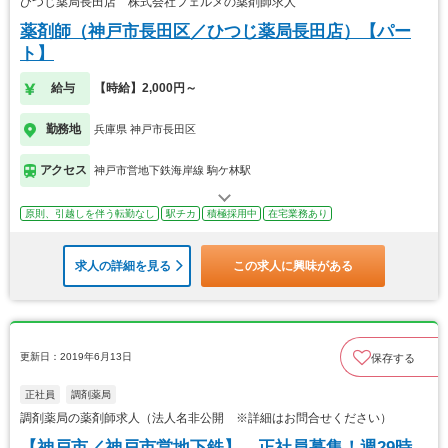
ひつじ薬局長田店 株式会社フェルメの薬剤師求人
薬剤師（神戸市長田区／ひつじ薬局長田店）【パー
ト】
給与
【時給】2,000円～
勤務地
兵庫県 神戸市長田区
アクセス
神戸市営地下鉄海岸線 駒ケ林駅
原則、引越しを伴う転勤なし
駅チカ
積極採用中
在宅業務あり
求人の詳細を見る
この求人に興味がある
更新日：2019年6月13日
保存する
正社員
調剤薬局
調剤薬局の薬剤師求人（法人名非公開 ※詳細はお問合せください）
【神戸市／神戸市営地下鉄】 正社員募集！週29時