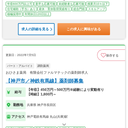
年収600万円以上可
新卒も応募可能
未経験者も応募可能
残業月10ｈ以下
住宅補助（手当）あり
産休・育休取得実績有り
総合門前
スキルアップ
積極採用中
年間休日120日以上
求人の詳細を見る
この求人に興味がある
更新日：2022年7月5日
保存する
パート・アルバイト
調剤薬局
おひさま薬局 有限会社ファルマテックの薬剤師求人
【神戸市／神鉄有馬線】薬剤師募集
【年収】450万円～500万円※経験により変動有り
給与
【時給】1,800円～
勤務地
兵庫県 神戸市長田区
アクセス
神戸電鉄有馬線 丸山(兵庫)駅