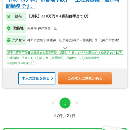
間勤務です。
給与
【月収】22.0万円※＋薬剤師手当て3万
勤務地
兵庫県 神戸市長田区
アクセス
神戸市営地下鉄西神・山手線(新神戸－新長田) 長田(神戸市営)駅
新卒も応募可能
未経験者も応募可能
原則、引越しを伴う転勤なし
残業月10ｈ以下
住宅補助（手当）あり
駅チカ
車通勤可
店舗数1～9
積極採用中
年間休日120日以上
求人の詳細を見る
この求人に興味がある
1
27件／27件