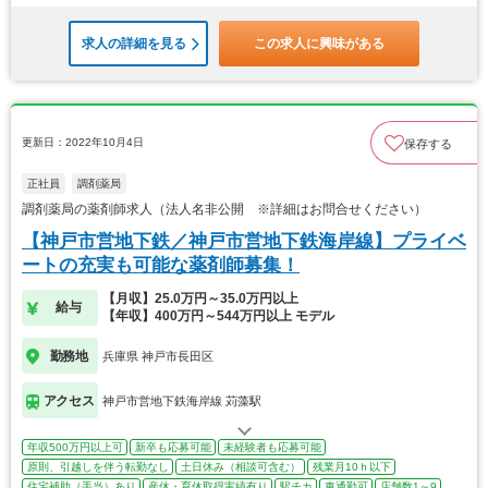
求人の詳細を見る
この求人に興味がある
更新日：2022年10月4日
保存する
正社員
調剤薬局
調剤薬局の薬剤師求人（法人名非公開 ※詳細はお問合せください）
【神戸市営地下鉄／神戸市営地下鉄海岸線】プライベ
ートの充実も可能な薬剤師募集！
【月収】25.0万円～35.0万円以上
給与
【年収】400万円～544万円以上 モデル
勤務地
兵庫県 神戸市長田区
アクセス
神戸市営地下鉄海岸線 苅藻駅
年収500万円以上可
新卒も応募可能
未経験者も応募可能
原則、引越しを伴う転勤なし
土日休み（相談可含む）
残業月10ｈ以下
住宅補助（手当）あり
産休・育休取得実績有り
駅チカ
車通勤可
店舗数1～9