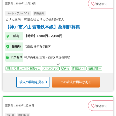
更新日：2019年10月28日
保存する
パート・アルバイト
調剤薬局
ピリカ薬局 有限会社ピリカの薬剤師求人
【神戸市／山陽電鉄本線】薬剤師募集
給与
【時給】1,900円～2,100円
勤務地
兵庫県 神戸市長田区
アクセス
神戸高速線(三宮－西代) 高速長田駅
原則、引越しを伴う転勤なし
スキルアップ
駅チカ
店舗数1～9
積極採用中
求人の詳細を見る
この求人に興味がある
更新日：2025年1月28日
保存する
正社員
調剤薬局