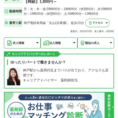
【時給】1,800円～
月・火・木・金:09時00分～18時00分（休憩60分）,水:09時00
勤務時間
分～19時30分（休憩60分）,土:09時00分～13時00分
最寄り駅
神戸電鉄有馬線「丸山(兵庫)駅」 徒歩15分
アクセス
更新日：2022/07/05 求人番号：432092
求人情報
法人情報
類似の求人
キャリアアドバイザーのレポート
ゆったりパートで働きませんか？
神戸駅から薬局付近までバスが出ており、アクセスも至
便です。
キャリアアドバイザー 薬剤師担当