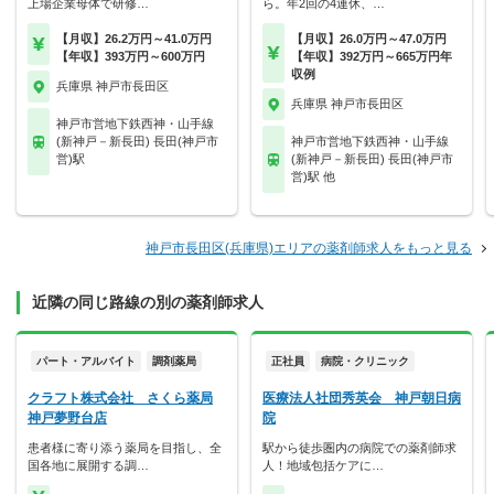
上場企業母体で研修…
ら。年2回の4連休、…
【月収】26.2万円～41.0万円
【月収】26.0万円～47.0万円
【年収】393万円～600万円
【年収】392万円～665万円年
収例
兵庫県 神戸市長田区
兵庫県 神戸市長田区
神戸市営地下鉄西神・山手線
(新神戸－新長田) 長田(神戸市
神戸市営地下鉄西神・山手線
営)駅
(新神戸－新長田) 長田(神戸市
営)駅 他
神戸市長田区(兵庫県)エリアの薬剤師求人をもっと見る
近隣の同じ路線の別の薬剤師求人
パート・アルバイト
調剤薬局
正社員
病院・クリニック
クラフト株式会社 さくら薬局
医療法人社団秀英会 神戸朝日病
神戸夢野台店
院
患者様に寄り添う薬局を目指し、全
駅から徒歩圏内の病院での薬剤師求
国各地に展開する調…
人！地域包括ケアに…