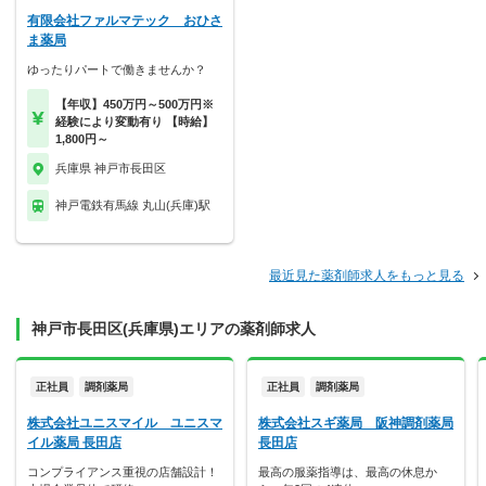
有限会社ファルマテック おひさ
ま薬局
ゆったりパートで働きませんか？
【年収】450万円～500万円※
経験により変動有り 【時給】
1,800円～
兵庫県 神戸市長田区
神戸電鉄有馬線 丸山(兵庫)駅
最近見た薬剤師求人をもっと見る
神戸市長田区(兵庫県)エリアの薬剤師求人
正社員
調剤薬局
正社員
調剤薬局
株式会社ユニスマイル ユニスマ
株式会社スギ薬局 阪神調剤薬局
イル薬局 長田店
長田店
コンプライアンス重視の店舗設計！
最高の服薬指導は、最高の休息か