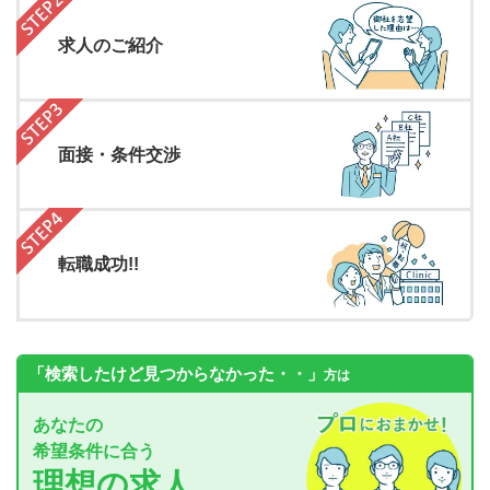
求人のご紹介
面接・条件交渉
転職成功!!
「検索したけど見つからなかった・・」
方は
あなたの
希望条件に合う
理想の求人