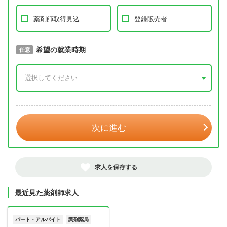
薬剤師取得見込
登録販売者
取得予定年
希望の就業時期
必須
任意
年 3月
次に進む
求人を保存する
最近見た薬剤師求人
パート・アルバイト
調剤薬局