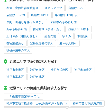
産休・育休取得実績有り
スキルアップ
店舗数1～9
店舗数10～29
店舗数30以上
年間休日120日以上
原則、引越しを伴う転勤なし
未経験者も応募可能
新卒も応募可能
住宅補助（手当）あり
残業月10ｈ以下
土日休み（相談可含む）
総合門前
駅チカ
車通勤可
在宅業務あり
登録販売者の求人
夏～秋入職可
積極採用中の求人
近隣エリアで薬剤師求人を探す
神戸市東灘区
神戸市灘区
神戸市兵庫区
神戸市須磨区
神戸市垂水区
神戸市北区
近隣エリアの路線で薬剤師求人を探す
ＪＲ山陽本線(神戸－門司)
神戸市営地下鉄西神・山手線(新神戸－新長田)
神戸市営地下鉄海岸線