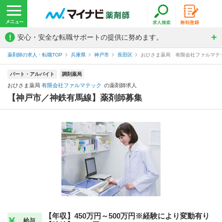
!
安心・安全な転職サポートの提供に努めます。
薬剤師の求人・転職TOP
兵庫県
神戸市
長田区
おひさま薬局 有限会社ファルマテ
パート・アルバイト
調剤薬局
おひさま薬局
有限会社ファルマテック
の薬剤師求人
【神戸市／神鉄有馬線】薬剤師募集
【年収】450万円～500万円※経験により変動有り
給与