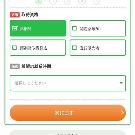
1
2
3
4
5
取得資格
必須
必須
薬剤師
認定薬剤師
薬剤師取得見込
登録販売者
取得予定年
希望の就業時期
必須
任意
年 3月
次に進む