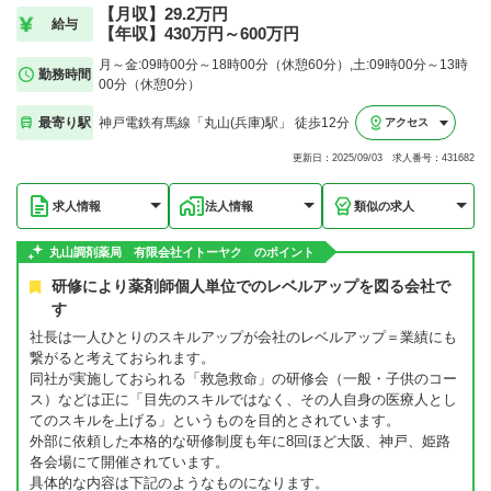
【月収】29.2万円
給与
【年収】430万円～600万円
月～金:09時00分～18時00分（休憩60分）,土:09時00分～13時
勤務時間
00分（休憩0分）
最寄り駅
神戸電鉄有馬線「丸山(兵庫)駅」 徒歩12分
アクセス
更新日：2025/09/03 求人番号：431682
求人情報
法人情報
類似の求人
丸山調剤薬局 有限会社イトーヤク のポイント
研修により薬剤師個人単位でのレベルアップを図る会社で
す
社長は一人ひとりのスキルアップが会社のレベルアップ＝業績にも
繋がると考えておられます。
同社が実施しておられる「救急救命」の研修会（一般・子供のコー
ス）などは正に「目先のスキルではなく、その人自身の医療人とし
てのスキルを上げる」というものを目的とされています。
外部に依頼した本格的な研修制度も年に8回ほど大阪、神戸、姫路
各会場にて開催されています。
具体的な内容は下記のようなものになります。