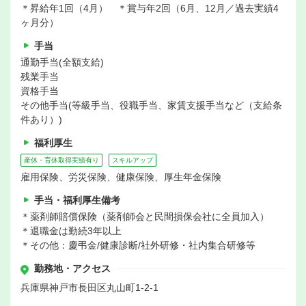
＊昇給年1回（4月） ＊賞与年2回（6月、12月／過去実績4
ヶ月分）
手当
通勤手当(全額支給)
残業手当
資格手当
その他手当(等級手当、役職手当、家賃支援手当など（支給条
件あり）)
福利厚生
産休・育休取得実績有り
スキルアップ
雇用保険、労災保険、健康保険、厚生年金保険
手当・福利厚生備考
＊薬剤師賠償保険（薬剤師会と民間損保会社に全員加入）
＊退職金は勤続3年以上
＊その他：慶弔金/健康診断/社外研修・社内集合研修等
勤務地・アクセス
兵庫県神戸市長田区丸山町1-2-1