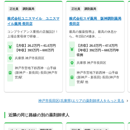
正社員
調剤薬局
正社員
調剤薬局
株式会社ユニスマイル ユニスマ
株式会社スギ薬局 阪神調剤薬局
イル薬局 長田店
長田店
コンプライアンス重視の店舗設計！
最高の服薬指導は、最高の休息か
上場企業母体で研修…
ら。年2回の4連休、…
【月収】26.2万円～41.0万円
【月収】26.0万円～47.0万円
【年収】393万円～600万円
【年収】392万円～665万円年
収例
兵庫県 神戸市長田区
兵庫県 神戸市長田区
神戸市営地下鉄西神・山手線
(新神戸－新長田) 長田(神戸市
神戸市営地下鉄西神・山手線
営)駅
(新神戸－新長田) 長田(神戸市
営)駅 他
神戸市長田区(兵庫県)エリアの薬剤師求人をもっと見る
近隣の同じ路線の別の薬剤師求人