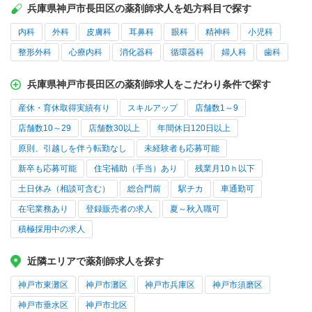
兵庫県神戸市長田区の薬剤師求人を処方科目で探す
内科
外科
皮膚科
耳鼻科
眼科
精神科
小児科
整形外科
心療内科
消化器科
循環器科
婦人科
歯科
兵庫県神戸市長田区の薬剤師求人をこだわり条件で探す
産休・育休取得実績有り
スキルアップ
店舗数1～9
店舗数10～29
店舗数30以上
年間休日120日以上
原則、引越しを伴う転勤なし
未経験者も応募可能
新卒も応募可能
住宅補助（手当）あり
残業月10ｈ以下
土日休み（相談可含む）
総合門前
駅チカ
車通勤可
在宅業務あり
登録販売者の求人
夏～秋入職可
積極採用中の求人
近隣エリアで薬剤師求人を探す
神戸市東灘区
神戸市灘区
神戸市兵庫区
神戸市須磨区
神戸市垂水区
神戸市北区