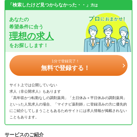
「検索したけど見つからなかった・・」
方は
あなたの
希望条件に合う
理想の求人
をお探しします！
1分で登録完了！
無料で登録する！
サイト上では公開していない
求人（非公開求人）もあります
「高年収かつ転勤なしの調剤薬局」「土日休み＋平日休みの調剤薬局」
といった人気求人の場合、「マイナビ薬剤師」に登録済みの方に優先的
にご紹介してしまうこともあるためサイトには求人情報が掲載されない
こともあります。
サービスのご紹介