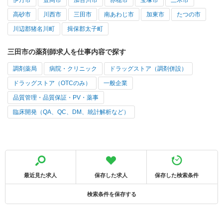
高砂市
川西市
三田市
南あわじ市
加東市
たつの市
川辺郡猪名川町
揖保郡太子町
三田市の薬剤師求人を仕事内容で探す
調剤薬局
病院・クリニック
ドラッグストア（調剤併設）
ドラッグストア（OTCのみ）
一般企業
品質管理・品質保証・PV・薬事
臨床開発（QA、QC、DM、統計解析など）
最近見た求人
保存した求人
保存した検索条件
検索条件を保存する