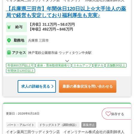
イオン薬局三田ウッディタウン店 イオンリテール株式会社の薬剤師求人
【兵庫県三田市】年間休日120日以上☆大手法人の薬
局で経営も安定しており福利厚生も充実♪
【月収】31.1万円～58.0万円
給与
【年収】492万円～846万円
勤務地
兵庫県 三田市
アクセス
神戸電鉄公園都市線 ウッディタウン中央駅
年収800万円以上可
産休・育休取得実績有り
スキルアップ
駅チカ
店舗数30以上
年間休日120日以上
求人の詳細を見る
最新の募集状況を問い合わせる
更新日：2026年6月18日
保存する
パート・アルバイト
ドラッグストア（調剤併設）
募集停止
イオン薬局三田ウッディタウン店 イオンリテール株式会社の薬剤師求人