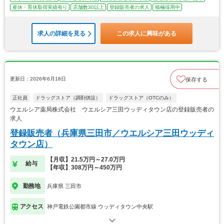
産休・育休取得実績有り
店舗数30以上
登録販売者の求人
積極採用中
求人の詳細を見る
この求人に興味がある
更新日：2026年6月18日
保存する
正社員
ドラッグストア（調剤併設）
ドラッグストア（OTCのみ）
ウエルシア薬局株式会社 ウエルシア三田ウッディタウン店の登録販売者の
求人
登録販売者（兵庫県三田市／ウエルシア三田ウッディ
タウン店）
【月収】21.5万円～27.0万円
給与
【年収】308万円～450万円
勤務地
兵庫県 三田市
アクセス
神戸電鉄公園都市線 ウッディタウン中央駅