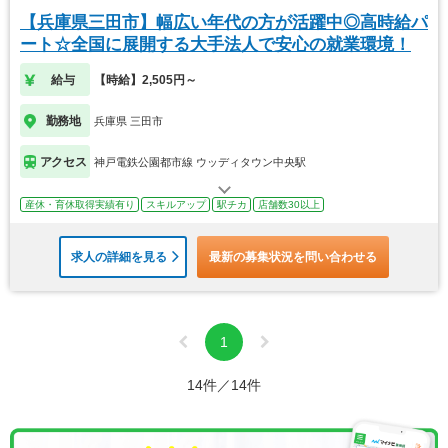
【兵庫県三田市】幅広い年代の方が活躍中◎高時給パ
ート☆全国に展開する大手法人で安心の就業環境！
給与
【時給】2,505円～
勤務地
兵庫県 三田市
アクセス
神戸電鉄公園都市線 ウッディタウン中央駅
産休・育休取得実績有り
スキルアップ
駅チカ
店舗数30以上
求人の詳細を見る
最新の募集状況を問い合わせる
1
14件／14件