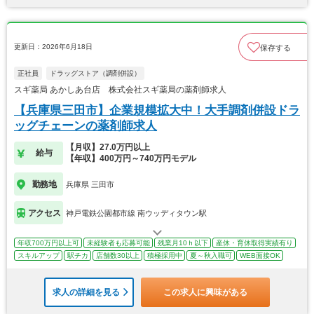
更新日：2026年6月18日
保存する
正社員
ドラッグストア（調剤併設）
スギ薬局 あかしあ台店 株式会社スギ薬局の薬剤師求人
【兵庫県三田市】企業規模拡大中！大手調剤併設ドラ
ッグチェーンの薬剤師求人
【月収】27.0万円以上
給与
【年収】400万円～740万円モデル
勤務地
兵庫県 三田市
アクセス
神戸電鉄公園都市線 南ウッディタウン駅
年収700万円以上可
未経験者も応募可能
残業月10ｈ以下
産休・育休取得実績有り
スキルアップ
駅チカ
店舗数30以上
積極採用中
夏～秋入職可
WEB面接OK
求人の詳細を見る
この求人に興味がある