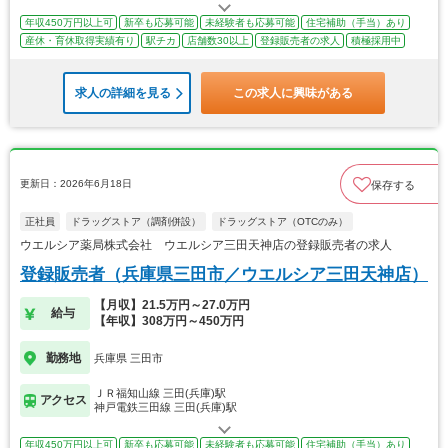
年収450万円以上可
新卒も応募可能
未経験者も応募可能
住宅補助（手当）あり
産休・育休取得実績有り
駅チカ
店舗数30以上
登録販売者の求人
積極採用中
求人の詳細を見る
この求人に興味がある
更新日：2026年6月18日
保存する
正社員
ドラッグストア（調剤併設）
ドラッグストア（OTCのみ）
ウエルシア薬局株式会社 ウエルシア三田天神店の登録販売者の求人
登録販売者（兵庫県三田市／ウエルシア三田天神店）
【月収】21.5万円～27.0万円
給与
【年収】308万円～450万円
勤務地
兵庫県 三田市
ＪＲ福知山線 三田(兵庫)駅
アクセス
神戸電鉄三田線 三田(兵庫)駅
年収450万円以上可
新卒も応募可能
未経験者も応募可能
住宅補助（手当）あり