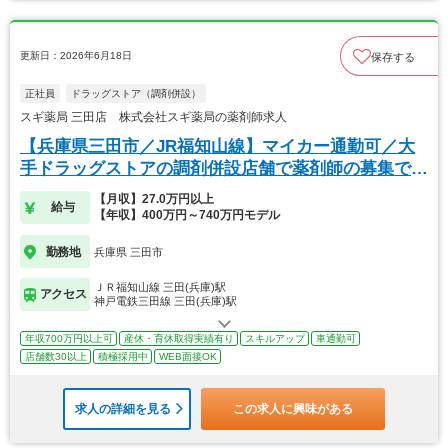
更新日：2026年6月18日
保存する
正社員
ドラッグストア（調剤併設）
スギ薬局 三田店 株式会社スギ薬局の薬剤師求人
【兵庫県三田市／JR福知山線】マイカー通勤可／大
手ドラッグストアの調剤併設店舗で薬剤師の募集で
す！
【月収】27.0万円以上
給与
【年収】400万円～740万円モデル
勤務地
兵庫県 三田市
ＪＲ福知山線 三田(兵庫)駅
アクセス
神戸電鉄三田線 三田(兵庫)駅
年収700万円以上可
産休・育休取得実績有り
スキルアップ
車通勤可
店舗数30以上
積極採用中
WEB面接OK
求人の詳細を見る
この求人に興味がある