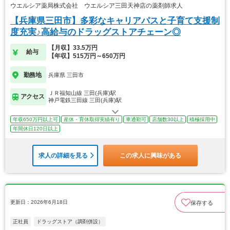
ウエルシア薬局株式会社 ウエルシア三田天神店の薬剤師求人
【兵庫県三田市】多彩なキャリアパスと子育て支援制
度充実♪高給与のドラッグストアチェーン◎
【月収】33.5万円
給与
【年収】515万円～650万円
勤務地
兵庫県 三田市
ＪＲ福知山線 三田(兵庫)駅
アクセス
神戸電鉄三田線 三田(兵庫)駅
年収650万円以上可
産休・育休取得実績有り
車通勤可
店舗数30以上
積極採用中
年間休日120日以上
求人の詳細を見る
この求人に興味がある
更新日：2026年6月18日
保存する
正社員
ドラッグストア（調剤併設）