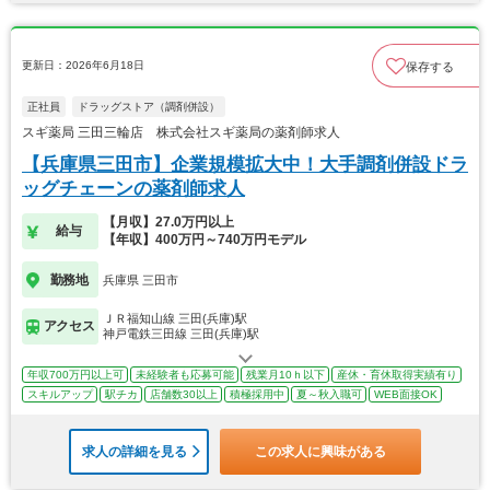
更新日：2026年6月18日
保存する
正社員
ドラッグストア（調剤併設）
スギ薬局 三田三輪店 株式会社スギ薬局の薬剤師求人
【兵庫県三田市】企業規模拡大中！大手調剤併設ドラ
ッグチェーンの薬剤師求人
【月収】27.0万円以上
給与
【年収】400万円～740万円モデル
勤務地
兵庫県 三田市
ＪＲ福知山線 三田(兵庫)駅
アクセス
神戸電鉄三田線 三田(兵庫)駅
年収700万円以上可
未経験者も応募可能
残業月10ｈ以下
産休・育休取得実績有り
スキルアップ
駅チカ
店舗数30以上
積極採用中
夏～秋入職可
WEB面接OK
求人の詳細を見る
この求人に興味がある