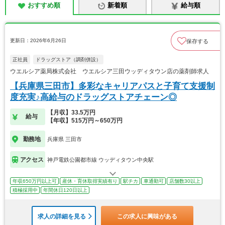
おすすめ順
新着順
給与順
更新日：2026年6月26日
保存する
正社員
ドラッグストア（調剤併設）
ウエルシア薬局株式会社 ウエルシア三田ウッディタウン店の薬剤師求人
【兵庫県三田市】多彩なキャリアパスと子育て支援制
度充実♪高給与のドラッグストアチェーン◎
【月収】33.5万円
給与
【年収】515万円～650万円
勤務地
兵庫県 三田市
アクセス
神戸電鉄公園都市線 ウッディタウン中央駅
年収650万円以上可
産休・育休取得実績有り
駅チカ
車通勤可
店舗数30以上
積極採用中
年間休日120日以上
求人の詳細を見る
この求人に興味がある