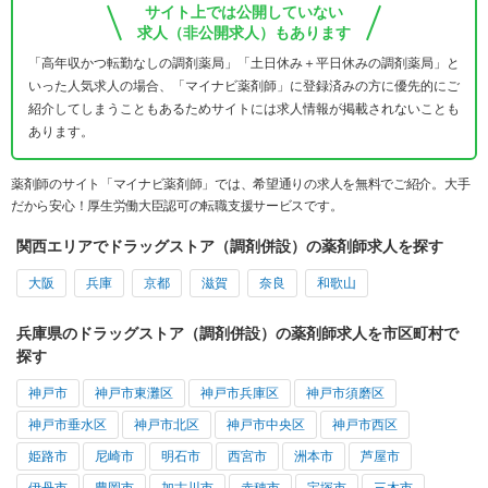
サイト上では公開していない
求人（非公開求人）もあります
「高年収かつ転勤なしの調剤薬局」「土日休み＋平日休みの調剤薬局」と
いった人気求人の場合、「マイナビ薬剤師」に登録済みの方に優先的にご
紹介してしまうこともあるためサイトには求人情報が掲載されないことも
あります。
薬剤師のサイト「マイナビ薬剤師」では、希望通りの求人を無料でご紹介。大手
だから安心！厚生労働大臣認可の転職支援サービスです。
関西エリアでドラッグストア（調剤併設）の薬剤師求人を探す
大阪
兵庫
京都
滋賀
奈良
和歌山
兵庫県のドラッグストア（調剤併設）の薬剤師求人を市区町村で
探す
神戸市
神戸市東灘区
神戸市兵庫区
神戸市須磨区
神戸市垂水区
神戸市北区
神戸市中央区
神戸市西区
姫路市
尼崎市
明石市
西宮市
洲本市
芦屋市
伊丹市
豊岡市
加古川市
赤穂市
宝塚市
三木市