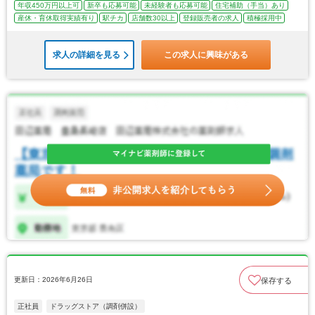
年収450万円以上可
新卒も応募可能
未経験者も応募可能
住宅補助（手当）あり
産休・育休取得実績有り
駅チカ
店舗数30以上
登録販売者の求人
積極採用中
求人の詳細を見る
この求人に興味がある
更新日：2026年6月26日
保存する
正社員
ドラッグストア（調剤併設）