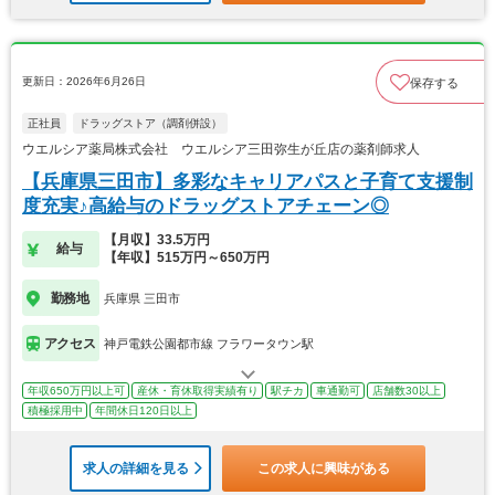
更新日：2026年6月26日
保存する
正社員
ドラッグストア（調剤併設）
ウエルシア薬局株式会社 ウエルシア三田弥生が丘店の薬剤師求人
【兵庫県三田市】多彩なキャリアパスと子育て支援制
度充実♪高給与のドラッグストアチェーン◎
【月収】33.5万円
給与
【年収】515万円～650万円
勤務地
兵庫県 三田市
アクセス
神戸電鉄公園都市線 フラワータウン駅
年収650万円以上可
産休・育休取得実績有り
駅チカ
車通勤可
店舗数30以上
積極採用中
年間休日120日以上
求人の詳細を見る
この求人に興味がある