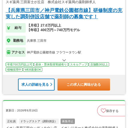
スギ薬局 三田富士が丘店 株式会社スギ薬局の薬剤師求人
【兵庫県三田市／神戸電鉄公園都市線】研修制度の充
実した調剤併設店舗で薬剤師の募集です！
【月収】27.0万円以上
給与
【年収】400万円～740万円モデル
勤務地
兵庫県 三田市
アクセス
神戸電鉄公園都市線 フラワータウン駅
年収700万円以上可
産休・育休取得実績有り
スキルアップ
店舗数30以上
積極採用中
WEB面接OK
求人の詳細を見る
この求人に興味がある
更新日：2026年6月19日
保存する
正社員
ドラッグストア（調剤併設）
募集停止