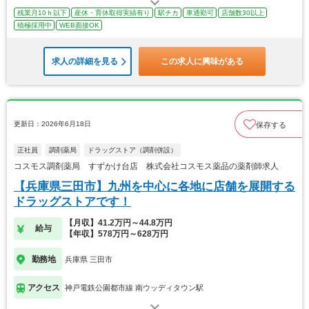
残業月10ｈ以下
産休・育休取得実績有り
駅チカ
車通勤可
店舗数30以上
積極採用中
WEB面接OK
求人の詳細を見る
この求人に興味がある
更新日：2026年6月18日
保存する
正社員
調剤薬局
ドラッグストア（調剤併設）
コスモス調剤薬局 すずかけ台店 株式会社コスモス薬品の薬剤師求人
【兵庫県三田市】九州を中心に各地に店舗を展開する
ドラッグストアです！
【月収】41.2万円～44.8万円
給与
【年収】578万円～628万円
勤務地
兵庫県 三田市
アクセス
神戸電鉄公園都市線 南ウッディタウン駅