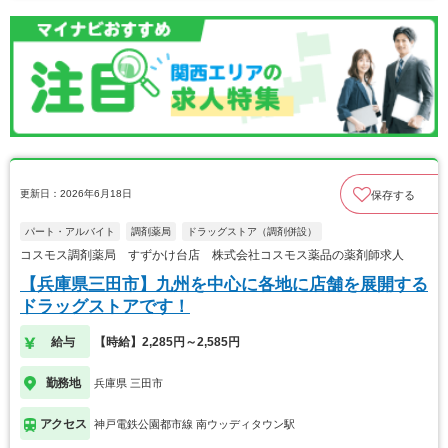
更新日：2026年6月18日
保存する
パート・アルバイト
調剤薬局
ドラッグストア（調剤併設）
コスモス調剤薬局 すずかけ台店 株式会社コスモス薬品の薬剤師求人
【兵庫県三田市】九州を中心に各地に店舗を展開する
ドラッグストアです！
給与
【時給】2,285円～2,585円
勤務地
兵庫県 三田市
アクセス
神戸電鉄公園都市線 南ウッディタウン駅