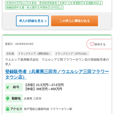
年収600万円以上可
産休・育休取得実績有り
駅チカ
車通勤可
店舗数30以上
積極採用中
夏～秋入職可
年間休日120日以上
求人の詳細を見る
この求人に興味がある
更新日：2026年6月18日
保存する
正社員
ドラッグストア（調剤併設）
ドラッグストア（OTCのみ）
ウエルシア薬局株式会社 ウエルシア三田フラワータウン店の登録販売者の
求人
登録販売者（兵庫県三田市／ウエルシア三田フラワー
タウン店）
【月収】21.5万円～27.0万円
給与
【年収】308万円～450万円
勤務地
兵庫県 三田市
アクセス
神戸電鉄公園都市線 フラワータウン駅