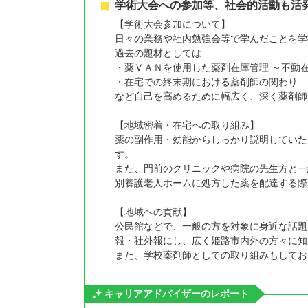
学術大会への参加等、社会的活動も活
【学術大会参加について】
日々の業務や社内勉強会等で学んだことを学
過去の題材としては…
・薬ＶＡＮを使用した薬剤在庫管理 ～不動
・在宅での終末期における薬剤師の関わり
など自己を高めるために幅広く、深く薬剤師
【地域密着・在宅への取り組み】
薬の副作用・効能からしっかり説明していた
す。
また、門前のクリニックや病院の先生方と一
別養護老人ホームに処方した薬を配達する際
【地域への貢献】
公民館などで、一般の方を対象に身近な話題
報・社外報にし、広く姫路市内外の方々に知
また、学校薬剤師としての取り組みもしてお
キャリアアドバイザーのレポート