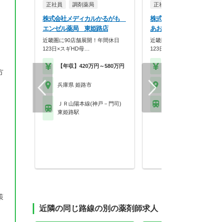
正社員
調剤薬局
正社員
調剤薬局
株式会社メディカルかるがも
株式会社メディカルかる
エンゼル薬局 東姫路店
あおぞら薬局
近畿圏に90店舗展開！年間休日
近畿圏に90店舗展開！年間休
123日×スギHD母…
123日×スギHD母…
【年収】420万円～580万円
【年収】420万円～58
方
兵庫県 姫路市
兵庫県 姫路市
ＪＲ山陽本線(神戸－門司)
山陽電鉄網干線 夢前川
東姫路駅
策
近隣の同じ路線の別の薬剤師求人