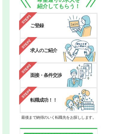
希望通りの求人を
紹介してもらう！
STEP1
ご登録
STEP2
求人のご紹介
STEP3
面接・条件交渉
STEP4
転職成功！！
最後まで納得のいく転職先をお探しします。