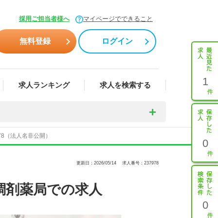
採用ご担当者様へ
マイページでできること
無料登録
ログイン
1
求人ランキング
求人を検索する
78（法人名非公開）
0
更新日：2026/05/14
求人番号：237978
調剤薬局での求人
0