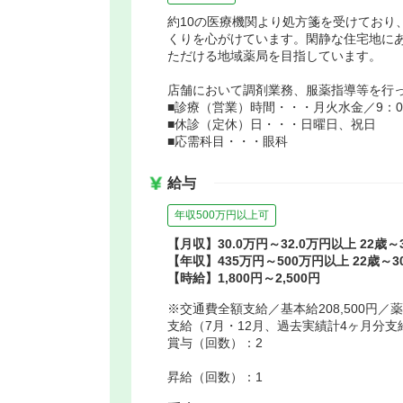
約10の医療機関より処方箋を受けており
くりを心がけています。閑静な住宅地に
ただける地域薬局を目指しています。
店舗において調剤業務、服薬指導等を行
■診療（営業）時間・・・月火水金／9：00～
■休診（定休）日・・・日曜日、祝日
■応需科目・・・眼科
給与
年収500万円以上可
【月収】30.0万円～32.0万円以上 22歳
【年収】435万円～500万円以上 22歳～
【時給】1,800円～2,500円
※交通費全額支給／基本給208,500円／薬剤
支給（7月・12月、過去実績計4ヶ月分支
賞与（回数）：2
昇給（回数）：1