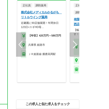
正社員
調剤薬局
正社員
パート・アルバイ
株式会社メディカルかるがも
調剤薬局
リトルウイング薬局
有限会社大澤薬局 大澤薬
近畿圏に90店舗展開！年間休日
西店
123日×スギHD母…
【幅広い年齢の方が働かれて
す！】【アットホーム…
【年収】420万円～580万円
【年収】450万円～60
兵庫県 姫路市
以上 モデル
【時給】2,000円～2,3
ＪＲ姫新線 播磨高岡駅
兵庫県 姫路市
ＪＲ姫新線 余部駅
この求人と似た求人をチェック