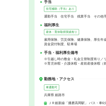
手当
住宅補助（手当）あり
通勤手当 住宅手当 残業手当 その他手
福利厚生
産休・育休取得実績有り
雇用保険、労災保険、健康保険、厚生年
資金貸付制度、駐車場
手当・福利厚生備考
※引越し時の敷金・礼金立替制度有り／
※育児休暇・介護休暇・産前産後休暇（前
勤務地・アクセス
車通勤可
兵庫県 姫路市
ＪＲ姫新線「播磨高岡駅」 バス・車6