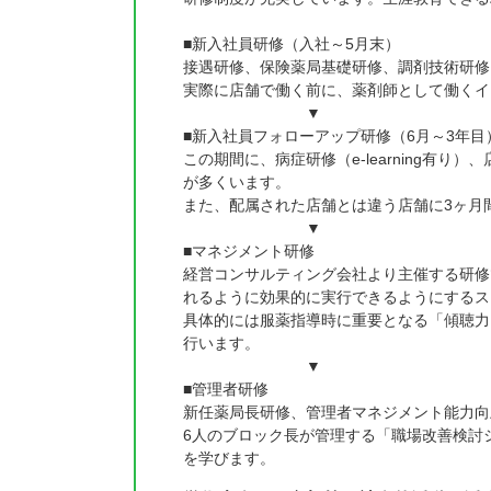
■新入社員研修（入社～5月末）
接遇研修、保険薬局基礎研修、調剤技術研修
実際に店舗で働く前に、薬剤師として働くイ
▼
■新入社員フォローアップ研修（6月～3年目
この期間に、病症研修（e-learning有
が多くいます。
また、配属された店舗とは違う店舗に3ヶ月
▼
■マネジメント研修
経営コンサルティング会社より主催する研修
れるように効果的に実行できるようにするス
具体的には服薬指導時に重要となる「傾聴力
行います。
▼
■管理者研修
新任薬局長研修、管理者マネジメント能力向
6人のブロック長が管理する「職場改善検討
を学びます。