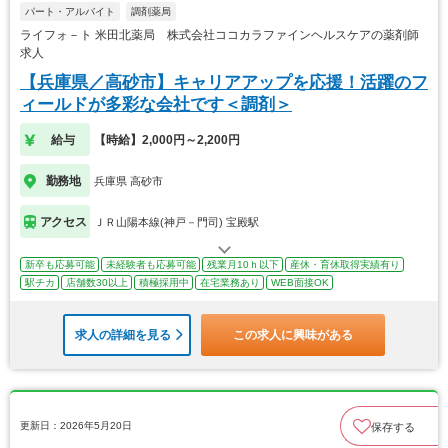
パート・アルバイト
調剤薬局
ライフォ－ト 米田北薬局 株式会社ココカラファインヘルスケアの薬剤師
求人
【兵庫県／高砂市】キャリアアップを応援！活躍のフ
ィールドが多彩な会社です＜調剤＞
給与
【時給】2,000円～2,200円
勤務地
兵庫県 高砂市
アクセス
ＪＲ山陽本線(神戸－門司) 宝殿駅
新卒も応募可能
未経験者も応募可能
残業月10ｈ以下
産休・育休取得実績有り
駅チカ
店舗数30以上
積極採用中
在宅業務あり
WEB面接OK
求人の詳細を見る
この求人に興味がある
更新日：2026年5月20日
保存する