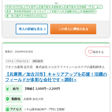
年収700万円以上可
新卒も応募可能
未経験者も応募可能
住宅補助（手当）あり
産休・育休取得実績有り
スキルアップ
駅チカ
店舗数30以上
積極採用中
夏～秋入職可
年間休日120日以上
求人の詳細を見る
この求人に興味がある
更新日：2026年6月18日
保存する
パート・アルバイト
調剤薬局
フタツカ薬局 志方店 株式会社ココカラファインヘルスケアの薬剤師求人
【兵庫県／加古川市】キャリアアップを応援！活躍の
フィールドが多彩な会社です＜調剤＞
給与
【時給】2,000円～2,200円
勤務地
兵庫県 加古川市
アクセス
ＪＲ山陽本線(神戸－門司) 宝殿駅