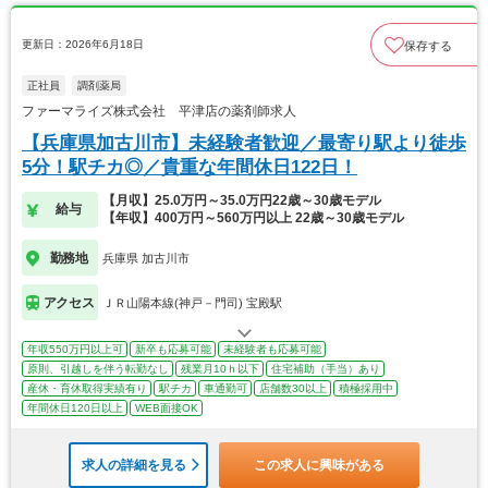
更新日：2026年6月18日
保存する
正社員
調剤薬局
ファーマライズ株式会社 平津店の薬剤師求人
【兵庫県加古川市】未経験者歓迎／最寄り駅より徒歩
5分！駅チカ◎／貴重な年間休日122日！
【月収】25.0万円～35.0万円22歳～30歳モデル
給与
【年収】400万円～560万円以上 22歳～30歳モデル
勤務地
兵庫県 加古川市
アクセス
ＪＲ山陽本線(神戸－門司) 宝殿駅
年収550万円以上可
新卒も応募可能
未経験者も応募可能
原則、引越しを伴う転勤なし
残業月10ｈ以下
住宅補助（手当）あり
産休・育休取得実績有り
駅チカ
車通勤可
店舗数30以上
積極採用中
年間休日120日以上
WEB面接OK
求人の詳細を見る
この求人に興味がある