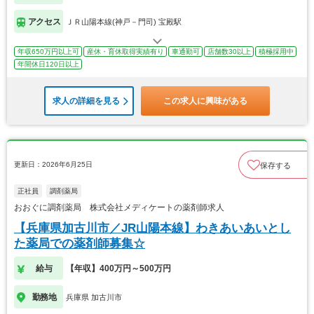
アクセス
ＪＲ山陽本線(神戸－門司) 宝殿駅
年収650万円以上可
産休・育休取得実績有り
車通勤可
店舗数30以上
積極採用中
年間休日120日以上
求人の詳細を見る
この求人に興味がある
更新日：2026年6月25日
保存する
正社員
調剤薬局
おおぐに調剤薬局 株式会社メディケートの薬剤師求人
【兵庫県加古川市／JR山陽本線】わきあいあいとし
た薬局での薬剤師募集☆
給与
【年収】400万円～500万円
勤務地
兵庫県 加古川市