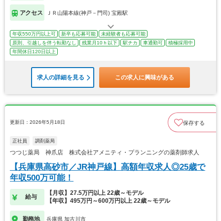
アクセス
ＪＲ山陽本線(神戸－門司) 宝殿駅
年収550万円以上可
新卒も応募可能
未経験者も応募可能
原則、引越しを伴う転勤なし
残業月10ｈ以下
駅チカ
車通勤可
積極採用中
年間休日120日以上
求人の詳細を見る
この求人に興味がある
更新日：2026年5月18日
保存する
正社員
調剤薬局
つつじ薬局 神爪店 株式会社アメニティ・プランニングの薬剤師求人
【兵庫県高砂市／JR神戸線】高額年収求人◎25歳で
年収500万可能！
【月収】27.5万円以上 22歳～モデル
給与
【年収】495万円～600万円以上 22歳～モデル
勤務地
兵庫県 加古川市