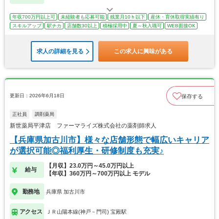
年収700万円以上可
未経験者も応募可能
残業月10ｈ以下
産休・育休取得実績有り
スキルアップ
駅チカ
店舗数30以上
積極採用中
夏～秋入職可
WEB面接OK
求人の詳細を見る
この求人に興味がある
更新日：2026年6月18日
保存する
正社員
調剤薬局
新世薬局平津店 ファーマライズ株式会社の薬剤師求人
【兵庫県加古川市】様々な店舗形態で幅広いキャリア
が選択可能◎福利厚生・研修制度も充実♪
【月収】23.0万円～45.0万円以上
給与
【年収】360万円～700万円以上 モデル
勤務地
兵庫県 加古川市
アクセス
ＪＲ山陽本線(神戸－門司) 宝殿駅