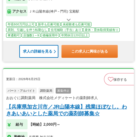
アクセス
ＪＲ山陽本線(神戸－門司) 宝殿駅
年収600万円以上可
新卒も応募可能
未経験者も応募可能
原則、引越しを伴う転勤なし
住宅補助（手当）あり
産休・育休取得実績有り
車通勤可
店舗数1～9
積極採用中
年間休日120日以上
求人の詳細を見る
この求人に興味がある
更新日：2026年6月25日
保存する
パート・アルバイト
調剤薬局
募集停止
おおぐに調剤薬局 株式会社メディケートの薬剤師求人
【兵庫県加古川市／JR山陽本線】残業ほぼなし。わ
きあいあいとした薬局での薬剤師募集☆
給与
【時給】2,000円～
勤務地
兵庫県 加古川市