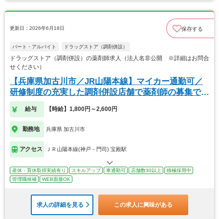
更新日：2026年6月18日
保存する
パート・アルバイト
ドラッグストア（調剤併設）
ドラッグストア（調剤併設）の薬剤師求人（法人名非公開 ※詳細はお問合
せください）
【兵庫県加古川市／JR山陽本線】マイカー通勤可／
研修制度の充実した調剤併設店舗で薬剤師の募集で
す！
給与
【時給】1,800円～2,600円
勤務地
兵庫県 加古川市
アクセス
ＪＲ山陽本線(神戸－門司) 宝殿駅
産休・育休取得実績有り
スキルアップ
車通勤可
店舗数30以上
積極採用中
管理職候補
WEB面接OK
求人の詳細を見る
この求人に興味がある