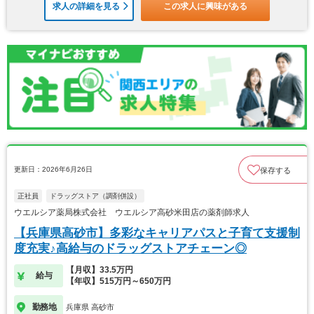
求人の詳細を見る
この求人に興味がある
更新日：2026年6月26日
保存する
正社員
ドラッグストア（調剤併設）
ウエルシア薬局株式会社 ウエルシア高砂米田店の薬剤師求人
【兵庫県高砂市】多彩なキャリアパスと子育て支援制
度充実♪高給与のドラッグストアチェーン◎
【月収】33.5万円
給与
【年収】515万円～650万円
勤務地
兵庫県 高砂市