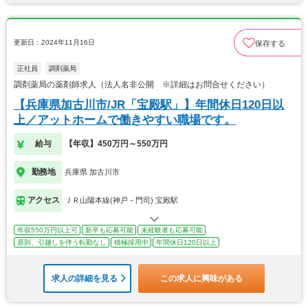
更新日：2024年11月16日
保存する
正社員
調剤薬局
調剤薬局の薬剤師求人（法人名非公開 ※詳細はお問合せください）
【兵庫県加古川市/JR「宝殿駅」】年間休日120日以
上／アットホームで働きやすい職場です。
給与
【年収】450万円～550万円
勤務地
兵庫県 加古川市
アクセス
ＪＲ山陽本線(神戸－門司) 宝殿駅
年収550万円以上可
新卒も応募可能
未経験者も応募可能
原則、引越しを伴う転勤なし
積極採用中
年間休日120日以上
求人の詳細を見る
この求人に興味がある