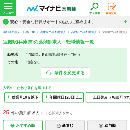
!
安心・安全な転職サポートの提供に努めます。
薬剤師の求人・転職TOP
兵庫県の薬剤師求人
高砂市の薬剤師求人
宝殿駅の薬剤師求人
宝殿駅(兵庫県)の薬剤師求人・転職情報一覧
勤務地
宝殿駅(ＪＲ山陽本線(神戸－門司))
その他
指定なし
条件を変更する
人気のこだわり条件を追加する
残業月10ｈ以下
年間休日120日以上
土日休み（相談可含
25
件の薬剤師求人
※ 非公開求人を除く
おすすめ順
新着順
給与順