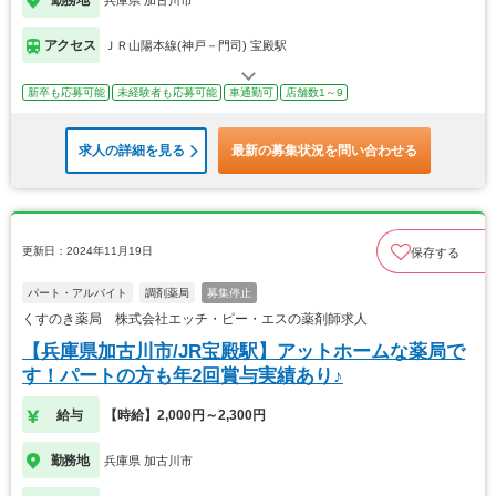
アクセス
ＪＲ山陽本線(神戸－門司) 宝殿駅
新卒も応募可能
未経験者も応募可能
車通勤可
店舗数1～9
求人の詳細を見る
最新の募集状況を問い合わせる
更新日：2024年11月19日
保存する
パート・アルバイト
調剤薬局
募集停止
くすのき薬局 株式会社エッチ・ピー・エスの薬剤師求人
【兵庫県加古川市/JR宝殿駅】アットホームな薬局で
す！パートの方も年2回賞与実績あり♪
給与
【時給】2,000円～2,300円
勤務地
兵庫県 加古川市