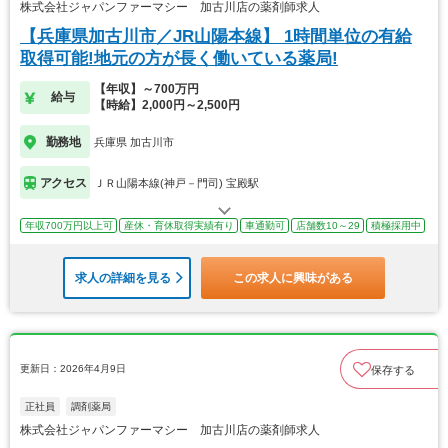
株式会社ジャパンファーマシー 加古川店の薬剤師求人
【兵庫県加古川市／JR山陽本線】 1時間単位の有給
取得可能!地元の方が長く働いている薬局!
【年収】～700万円
給与
【時給】2,000円～2,500円
勤務地
兵庫県 加古川市
アクセス
ＪＲ山陽本線(神戸－門司) 宝殿駅
年収700万円以上可
産休・育休取得実績有り
車通勤可
店舗数10～29
積極採用中
求人の詳細を見る
この求人に興味がある
更新日：2026年4月9日
保存する
正社員
調剤薬局
株式会社ジャパンファーマシー 加古川店の薬剤師求人