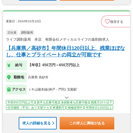
更新日：2024年10月10日
保存する
正社員
調剤薬局
ライフ調剤薬局 本店 有限会社メディカルライフの薬剤師求人
【兵庫県／高砂市】年間休日120日以上、残業ほぼな
し、仕事とプライベートの両立が可能です
給与
【年収】450万円～650万円以上
勤務地
兵庫県 高砂市
アクセス
ＪＲ山陽本線(神戸－門司) 宝殿駅
年収650万円以上可
新卒も応募可能
未経験者も応募可能
残業月10ｈ以下
住宅補助（手当）あり
駅チカ
車通勤可
積極採用中
年間休日120日以上
求人の詳細を見る
この求人に興味がある