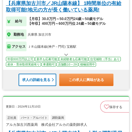
【兵庫県加古川市／JR山陽本線】 1時間単位の有給
取得可能!地元の方が長く働いている薬局!
【月収】30.0万円～50.0万円24歳～50歳モデル
給与
【年収】400万円～600万円位 24歳～50歳モデル
勤務地
兵庫県 加古川市
アクセス
ＪＲ山陽本線(神戸－門司) 宝殿駅
年収600万円以上可
新卒も応募可能
未経験者も応募可能
住宅補助（手当）あり
産休・育休取得実績有り
車通勤可
店舗数10～29
積極採用中
求人の詳細を見る
この求人に興味がある
更新日：2024年11月10日
保存する
正社員
パート・アルバイト
調剤薬局
アルカ加古川西薬局 株式会社アルカの薬剤師求人