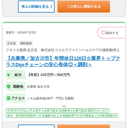
求人の詳細を見る
この求人に興味がある
更新日：2026年7月3日
保存する
正社員
調剤薬局
フタツカ薬局 志方店 株式会社ココカラファインヘルスケアの薬剤師求人
【兵庫県／加古川市】年間休日120日☆業界トップク
ラスDgsチェーンの安心母体◎＜調剤＞
給与
【年収】430万円～560万円
勤務地
兵庫県 加古川市
アクセス
ＪＲ山陽本線(神戸－門司) 宝殿駅
年収550万円以上可
新卒も応募可能
未経験者も応募可能
残業月10ｈ以下
産休・育休取得実績有り
店舗数30以上
積極採用中
在宅業務あり
WEB面接OK