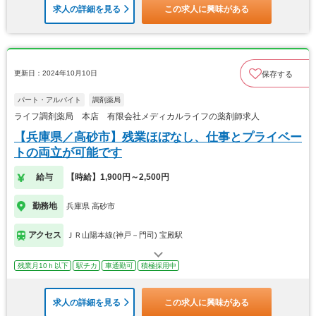
求人の詳細を見る
この求人に興味がある
更新日：2024年10月10日
保存する
パート・アルバイト
調剤薬局
ライフ調剤薬局 本店 有限会社メディカルライフの薬剤師求人
【兵庫県／高砂市】残業ほぼなし、仕事とプライベー
トの両立が可能です
給与
【時給】1,900円～2,500円
勤務地
兵庫県 高砂市
アクセス
ＪＲ山陽本線(神戸－門司) 宝殿駅
残業月10ｈ以下
駅チカ
車通勤可
積極採用中
求人の詳細を見る
この求人に興味がある