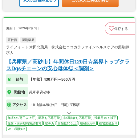
求人の詳細を見る
この求人に興味がある
更新日：2026年7月3日
保存する
正社員
調剤薬局
ライフォ－ト 米田北薬局 株式会社ココカラファインヘルスケアの薬剤師
求人
【兵庫県／高砂市】年間休日120日☆業界トップクラ
スDgsチェーンの安心母体◎＜調剤＞
給与
【年収】430万円～560万円
勤務地
兵庫県 高砂市
アクセス
ＪＲ山陽本線(神戸－門司) 宝殿駅
年収550万円以上可
新卒も応募可能
未経験者も応募可能
残業月10ｈ以下
産休・育休取得実績有り
駅チカ
店舗数30以上
積極採用中
在宅業務あり
WEB面接OK