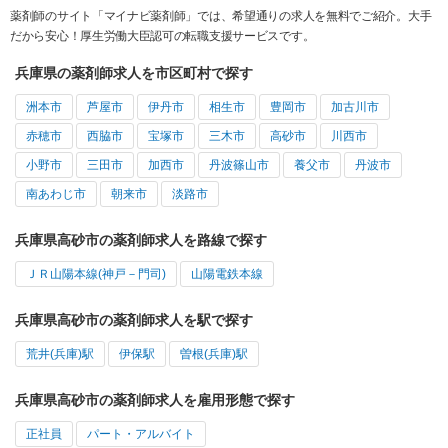
薬剤師のサイト「マイナビ薬剤師」では、希望通りの求人を無料でご紹介。大手
だから安心！厚生労働大臣認可の転職支援サービスです。
兵庫県の薬剤師求人を市区町村で探す
洲本市
芦屋市
伊丹市
相生市
豊岡市
加古川市
赤穂市
西脇市
宝塚市
三木市
高砂市
川西市
小野市
三田市
加西市
丹波篠山市
養父市
丹波市
南あわじ市
朝来市
淡路市
兵庫県高砂市の薬剤師求人を路線で探す
ＪＲ山陽本線(神戸－門司)
山陽電鉄本線
兵庫県高砂市の薬剤師求人を駅で探す
荒井(兵庫)駅
伊保駅
曽根(兵庫)駅
兵庫県高砂市の薬剤師求人を雇用形態で探す
正社員
パート・アルバイト