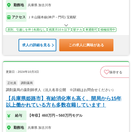
勤務地
兵庫県 加古川市
アクセス
ＪＲ山陽本線(神戸－門司) 宝殿駅
原則、引越しを伴う転勤なし
残業月10ｈ以下
駅チカ
車通勤可
積極採用中
求人の詳細を見る
この求人に興味がある
更新日：2024年10月3日
保存する
正社員
調剤薬局
調剤薬局の薬剤師求人（法人名非公開 ※詳細はお問合せください）
【兵庫県姫路市】有給消化率も高く、開局から15年
以上働かれている方も多数在籍しています！
給与
【年収】460万円～560万円モデル
勤務地
兵庫県 加古川市