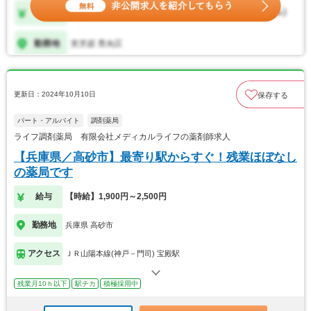
更新日：2024年10月10日
保存する
パート・アルバイト
調剤薬局
ライフ調剤薬局 有限会社メディカルライフの薬剤師求人
【兵庫県／高砂市】最寄り駅からすぐ！残業ほぼなし
の薬局です
給与
【時給】1,900円～2,500円
勤務地
兵庫県 高砂市
アクセス
ＪＲ山陽本線(神戸－門司) 宝殿駅
残業月10ｈ以下
駅チカ
積極採用中