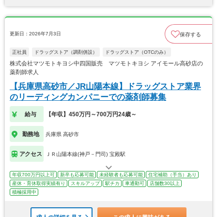
更新日：2026年7月3日
保存する
正社員
ドラッグストア（調剤併設）
ドラッグストア（OTCのみ）
株式会社マツモトキヨシ中四国販売 マツモトキヨシ アイモール高砂店の
薬剤師求人
【兵庫県高砂市／JR山陽本線】ドラッグストア業界
のリーディングカンパニーでの薬剤師募集
給与
【年収】450万円～700万円24歳～
勤務地
兵庫県 高砂市
アクセス
ＪＲ山陽本線(神戸－門司) 宝殿駅
年収700万円以上可
新卒も応募可能
未経験者も応募可能
住宅補助（手当）あり
産休・育休取得実績有り
スキルアップ
駅チカ
車通勤可
店舗数30以上
積極採用中