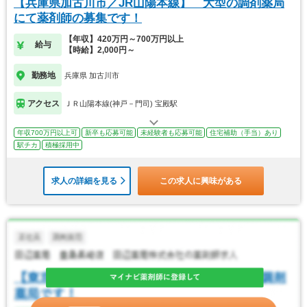
【兵庫県加古川市／JR山陽本線】 大型の調剤薬局
にて薬剤師の募集です！
【年収】420万円～700万円以上
給与
【時給】2,000円～
勤務地
兵庫県 加古川市
アクセス
ＪＲ山陽本線(神戸－門司) 宝殿駅
年収700万円以上可
新卒も応募可能
未経験者も応募可能
住宅補助（手当）あり
駅チカ
積極採用中
求人の詳細を見る
この求人に興味がある