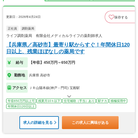
更新日：2026年4月24日
保存する
正社員
調剤薬局
ライフ調剤薬局 有限会社メディカルライフの薬剤師求人
【兵庫県／高砂市】最寄り駅からすぐ！年間休日120
日以上、残業ほぼなしの薬局です
給与
【年収】450万円～650万円
勤務地
兵庫県 高砂市
アクセス
ＪＲ山陽本線(神戸－門司) 宝殿駅
年収650万円以上可
残業月10ｈ以下
住宅補助（手当）あり
駅チカ
積極採用中
年間休日120日以上
求人の詳細を見る
この求人に興味がある