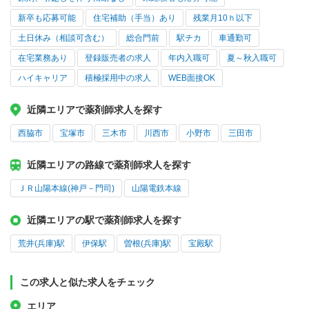
新卒も応募可能
住宅補助（手当）あり
残業月10ｈ以下
土日休み（相談可含む）
総合門前
駅チカ
車通勤可
在宅業務あり
登録販売者の求人
年内入職可
夏～秋入職可
ハイキャリア
積極採用中の求人
WEB面接OK
近隣エリアで薬剤師求人を探す
西脇市
宝塚市
三木市
川西市
小野市
三田市
近隣エリアの路線で薬剤師求人を探す
ＪＲ山陽本線(神戸－門司)
山陽電鉄本線
近隣エリアの駅で薬剤師求人を探す
荒井(兵庫)駅
伊保駅
曽根(兵庫)駅
宝殿駅
この求人と似た求人をチェック
エリア