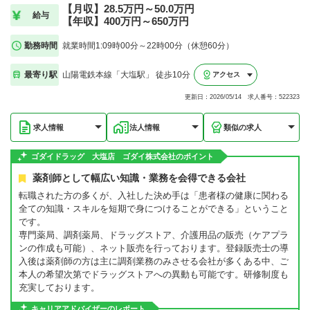
【月収】28.5万円～50.0万円
給与
【年収】400万円～650万円
勤務時間
就業時間1:09時00分～22時00分（休憩60分）
最寄り駅
山陽電鉄本線「大塩駅」 徒歩10分
アクセス
更新日：2026/05/14 求人番号：522323
求人情報
法人情報
類似の求人
ゴダイドラッグ 大塩店 ゴダイ株式会社のポイント
薬剤師として幅広い知識・業務を会得できる会社
転職された方の多くが、入社した決め手は「患者様の健康に関わる
全ての知識・スキルを短期で身につけることができる」ということ
です。
専門薬局、調剤薬局、ドラッグストア、介護用品の販売（ケアプラ
ンの作成も可能）、ネット販売を行っております。登録販売士の導
入後は薬剤師の方は主に調剤業務のみさせる会社が多くある中、ご
本人の希望次第でドラッグストアへの異動も可能です。研修制度も
充実しております。
キャリアアドバイザーのレポート