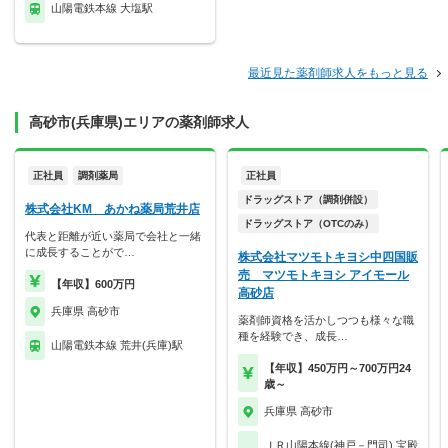
山陽電鉄本線 大塩駅
最近見た薬剤師求人をもっと見る
高砂市(兵庫県)エリアの薬剤師求人
正社員
調剤薬局
正社員
ドラッグストア（調剤併設）
株式会社KM あかね薬局荒井店
ドラッグストア（OTCのみ）
代表と距離が近い薬局で会社と一緒
に成長することがで…
株式会社マツモトキヨシ中四国販
売 マツモトキヨシ アイモール
【年収】600万円
高砂店
兵庫県 高砂市
薬剤師資格を活かしつつも様々な職
種を経験でき、成長…
山陽電鉄本線 荒井(兵庫)駅
【年収】450万円～700万円24
歳～
兵庫県 高砂市
ＪＲ山陽本線(神戸－門司) 宝殿