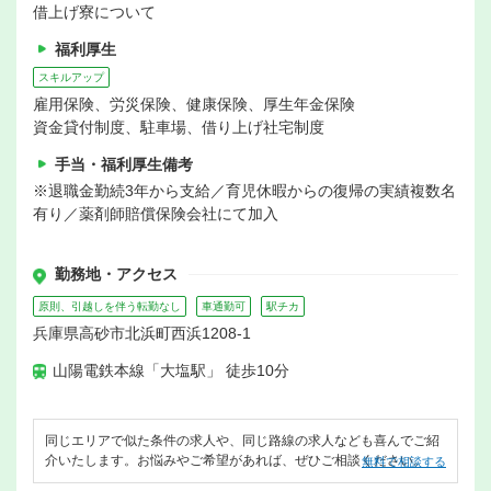
借上げ寮について
福利厚生
スキルアップ
雇用保険、労災保険、健康保険、厚生年金保険
資金貸付制度、駐車場、借り上げ社宅制度
手当・福利厚生備考
※退職金勤続3年から支給／育児休暇からの復帰の実績複数名
有り／薬剤師賠償保険会社にて加入
勤務地・アクセス
原則、引越しを伴う転勤なし
車通勤可
駅チカ
兵庫県高砂市北浜町西浜1208-1
山陽電鉄本線「大塩駅」 徒歩10分
同じエリアで似た条件の求人や、同じ路線の求人なども喜んでご紹
介いたします。お悩みやご希望があれば、ぜひご相談ください。
無料で相談する