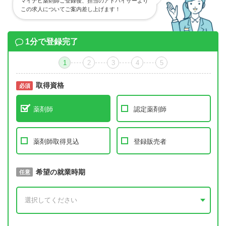
マイナビ薬剤師ご登録後、担当のアドバイザーより
この求人についてご案内差し上げます！
1分で登録完了
1
2
3
4
5
取得資格
必須
必須
薬剤師
認定薬剤師
薬剤師取得見込
登録販売者
取得予定年
希望の就業時期
必須
任意
年 3月