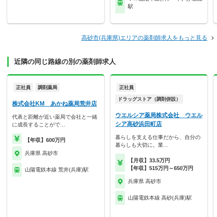
駅
高砂市(兵庫県)エリアの薬剤師求人をもっと見る
近隣の同じ路線の別の薬剤師求人
正社員
調剤薬局
正社員
ドラッグストア（調剤併設）
株式会社KM あかね薬局荒井店
ウエルシア薬局株式会社 ウエル
代表と距離が近い薬局で会社と一緒
シア高砂浜田町店
に成長することがで…
暮らしを支える仕事だから、自分の
【年収】600万円
暮らしも大切に。業…
兵庫県 高砂市
【月収】33.5万円
【年収】515万円～650万円
山陽電鉄本線 荒井(兵庫)駅
兵庫県 高砂市
山陽電鉄本線 高砂(兵庫)駅