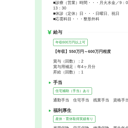
■診療（営業）時間・・・月火水金／9：00～
13：30
■休診（定休）日・・・日曜日、祝日
■応需科目・・・整形外科
給与
年収600万円以上可
【年収】550万円～600万円程度
賞与（回数）：2
賞与用補足：年4ヶ月分
昇給（回数）：1
手当
住宅補助（手当）あり
通勤手当 住宅手当 残業手当 資格手
福利厚生
産休・育休取得実績有り
雇用保険、労災保険、健康保険、厚生年