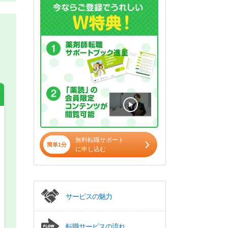
希望の働き方
必須
無料転職サポート
簡単1分
に申し込む
正社員
パート(週4日～5日)
サービスの魅力
転職サービスの流れ