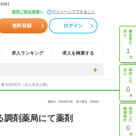
薬剤師】
採用ご担当者様へ
マイページでできること
無料登録
ログイン
1
求人ランキング
求人を検索する
号264525（法人名非公開）
0
更新日：2024/01/06
求人番号：264525
る調剤薬局にて薬剤
0