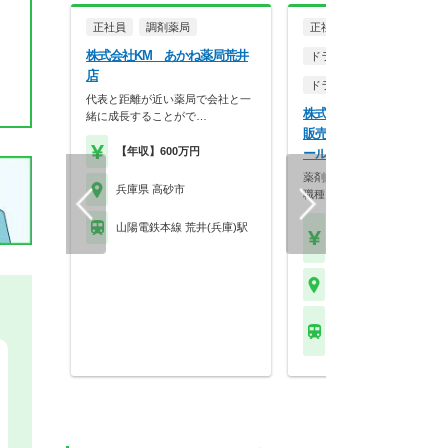
正社員
調剤薬局
正社員
株式会社KM あかね薬局荒井
ドラッグストア（調剤併設
店
ドラッグストア（OTCのみ
代表と距離が近い薬局で会社と一
株式会社マツモトキヨシ中
緒に成長することがで…
販売 マツモトキヨシ ア
【年収】600万円
ール高砂店
薬剤師資格を活かしつつも様
兵庫県 高砂市
職種を経験でき、成長…
山陽電鉄本線 荒井(兵庫)駅
【年収】450万円～70
24歳～
兵庫県 高砂市
ＪＲ山陽本線(神戸－門
宝殿駅