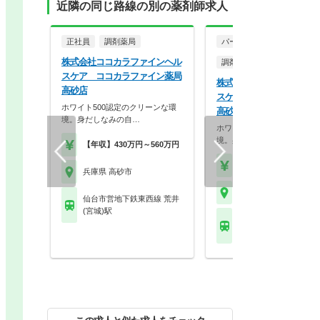
近隣の同じ路線の別の薬剤師求人
正社員
調剤薬局
パート・アルバイト
株式会社ココカラファインヘル
調剤薬局
スケア ココカラファイン薬局
株式会社ココカラファイン
高砂店
スケア ココカラファイン
ホワイト500認定のクリーンな環
高砂店
境。身だしなみの自…
ホワイト500認定のクリーン
境。身だしなみの自…
【年収】430万円～560万円
【時給】2,000円～2,2
兵庫県 高砂市
兵庫県 高砂市
仙台市営地下鉄東西線 荒井
(宮城)駅
仙台市営地下鉄東西線 
(宮城)駅