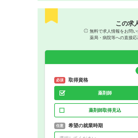
この求
無料で求人情報をお問い
薬局・病院等への直接応
取得資格
必須
薬剤師
薬剤師取得見込
取得予定年
希望の就業時期
必須
任意