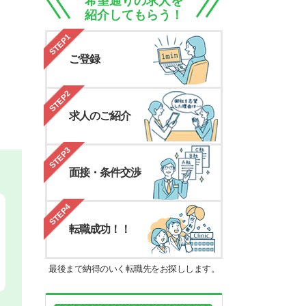
希望通りの求人を
紹介してもらう！
STEP1
ご登録
STEP2
求人のご紹介
STEP3
面接・条件交渉
STEP4
転職成功！！
最後まで納得のいく転職先をお探しします。