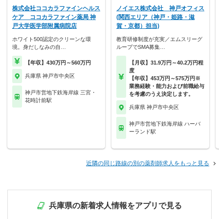
株式会社ココカラファインヘルス
ノイエス株式会社 神戸オフィス
ケア ココカラファイン薬局 神
(関西エリア（神戸・姫路・滋
戸大学医学部附属病院店
賀・京都）担当)
ホワイト500認定のクリーンな環
教育研修制度が充実／エムスリーグ
境。身だしなみの自…
ループでSMA募集…
【年収】430万円～560万円
【月収】31.9万円～40.2万円程
度
兵庫県 神戸市中央区
【年収】453万円～575万円※
業務経験・能力および前職給与
神戸市営地下鉄海岸線 三宮・
を考慮のうえ決定します。
花時計前駅
兵庫県 神戸市中央区
神戸市営地下鉄海岸線 ハーバ
ーランド駅
近隣の同じ路線の別の薬剤師求人をもっと見る
兵庫県の新着求人情報をアプリで見る