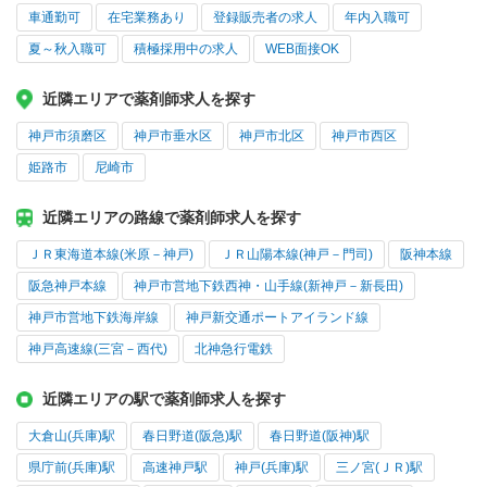
車通勤可
在宅業務あり
登録販売者の求人
年内入職可
夏～秋入職可
積極採用中の求人
WEB面接OK
近隣エリアで薬剤師求人を探す
神戸市須磨区
神戸市垂水区
神戸市北区
神戸市西区
姫路市
尼崎市
近隣エリアの路線で薬剤師求人を探す
ＪＲ東海道本線(米原－神戸)
ＪＲ山陽本線(神戸－門司)
阪神本線
阪急神戸本線
神戸市営地下鉄西神・山手線(新神戸－新長田)
神戸市営地下鉄海岸線
神戸新交通ポートアイランド線
神戸高速線(三宮－西代)
北神急行電鉄
近隣エリアの駅で薬剤師求人を探す
大倉山(兵庫)駅
春日野道(阪急)駅
春日野道(阪神)駅
県庁前(兵庫)駅
高速神戸駅
神戸(兵庫)駅
三ノ宮(ＪＲ)駅