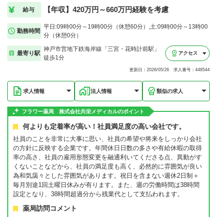
【年収】420万円～660万円経験を考慮
給与
平日:09時00分～19時00分（休憩60分）,土:09時00分～13時00
勤務時間
分（休憩0分）
神戸市営地下鉄海岸線「三宮・花時計前駅」
最寄り駅
アクセス
徒歩1分
更新日：2026/05/26 求人番号：448544
求人情報
法人情報
類似の求人
フラワー薬局 株式会社共栄メディカルのポイント
何よりも定着率が高い！社員満足度の高い会社です。
社員のことを非常に大事に思い、社員の希望や将来をしっかり会社
の方針に反映する企業です。年間休日日数の多さや有給休暇の取得
率の高さ、社員の雇用形態変更を融通利いてくださる点、異動がす
くないことなどから、社員の満足度も高く、必然的に雰囲気が良い
為和気藹々とした雰囲気があります。祝日を含まない週休2日制＋
毎月別途1回土曜日休みが有ります。また、週の労働時間は38時間
設定となり、38時間超過分から残業代として支払われます。
薬局訪問コメント