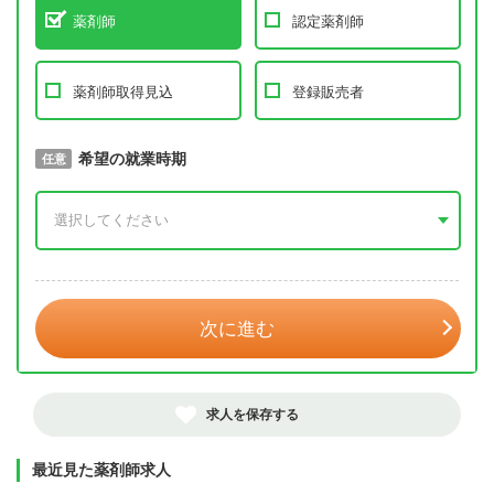
薬剤師
認定薬剤師
薬剤師取得見込
登録販売者
取得予定年
希望の就業時期
必須
任意
年 3月
次に進む
求人を保存する
最近見た薬剤師求人