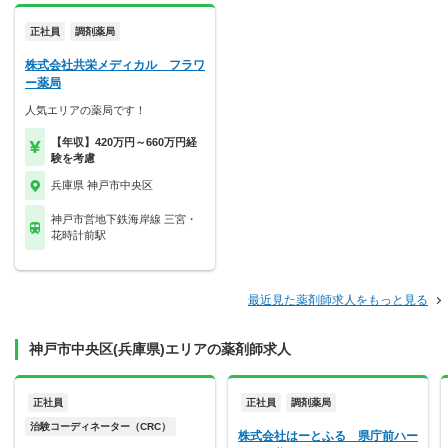
正社員
調剤薬局
株式会社共栄メディカル フラワ
ー薬局
人気エリアの薬局です！
【年収】420万円～660万円経
験を考慮
兵庫県 神戸市中央区
神戸市営地下鉄海岸線 三宮・
花時計前駅
最近見た薬剤師求人をもっと見る
神戸市中央区(兵庫県)エリアの薬剤師求人
正社員
正社員
調剤薬局
治験コーディネーター（CRC）
株式会社はーとふる 県庁前ハー