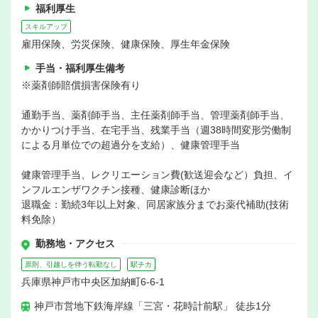
福利厚生
スキルアップ
雇用保険、労災保険、健康保険、厚生年金保険
手当・福利厚生備考
※薬剤師賠償損害保険有り
通勤手当、薬剤師手当、主任薬剤師手当、管理薬剤師手当、
かかりつけ手当、在宅手当、残業手当（週38時間変形労働制
による月単位での超過分を支給）、健康管理手当
健康管理手当、レクリエーション費(歓送迎会など）負担、イ
ンフルエンザワクチン接種、健康診断ほか
退職金：勤続3年以上対象、同居家族分までお薬代補助(技術
料免除）
勤務地・アクセス
原則、引越しを伴う転勤なし
駅チカ
兵庫県神戸市中央区加納町6-6-1
神戸市営地下鉄海岸線「三宮・花時計前駅」 徒歩1分