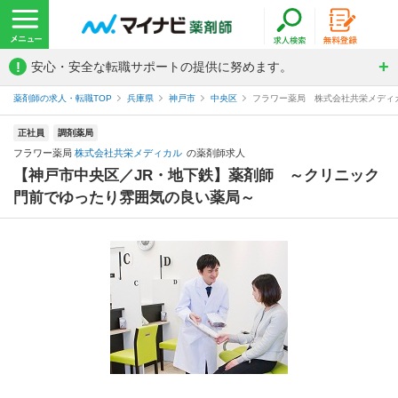
!
安心・安全な転職サポートの提供に努めます。
薬剤師の求人・転職TOP
兵庫県
神戸市
中央区
フラワー薬局 株式会社共栄メディ
正社員
調剤薬局
フラワー薬局
株式会社共栄メディカル
の薬剤師求人
【神戸市中央区／JR・地下鉄】薬剤師 ～クリニック
門前でゆったり雰囲気の良い薬局～