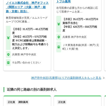
トフル薬局
ノイエス株式会社 神戸オフィス
（関西エリア（大阪・神戸・姫
在宅医療の必要な方からの相談に応
路・京都）担当）
じて医療チームを派…
教育研修制度が充実／エムスリーグ
【月収】35.0万円～50.0万円※
ループでCRC募集…
資格手当含む
【年収】420万円～550万円程
【月収】31.9万円～40.2万円程
度
度
【年収】453万円～575万円程
兵庫県 神戸市中央区
度 ※CRC経験者は業務経験・
能力および前職給与を考慮のう
ＪＲ東海道本線(米原－神戸) 元
え決定します。
町(ＪＲ)駅 他
兵庫県 神戸市中央区
※お問い合わせください
神戸市中央区(兵庫県)エリアの薬剤師求人をもっと見る
近隣の同じ路線の別の薬剤師求人
正社員
調剤薬局
正社員