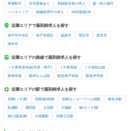
車通勤可
在宅業務あり
登録販売者の求人
夏～秋入職可
ハイキャリア
積極採用中の求人
WEB面接OK
近隣エリアで薬剤師求人を探す
神戸市中央区
神戸市西区
姫路市
明石市
西宮市
洲本市
近隣エリアの路線で薬剤師求人を探す
ＪＲ東海道本線(米原－神戸)
ＪＲ東西線
ＪＲ福知山線
阪神本線
阪神なんば線
阪急神戸本線
阪急伊丹線
近隣エリアの駅で薬剤師求人を探す
尼崎(ＪＲ)駅
尼崎(阪神)駅
尼崎センタープール前駅
猪名寺駅
杭瀬駅
園田駅
立花駅
大物駅
塚口(ＪＲ)駅
塚口(阪急)駅
出屋敷駅
武庫之荘駅