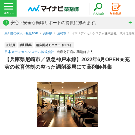
!
安心・安全な転職サポートの提供に努めます。
薬剤師の求人・転職TOP
兵庫県
尼崎市
日本メディカルシステム株式会社 武庫之荘店
正社員
調剤薬局
臨床開発モニター（CRA）
日本メディカルシステム株式会社
武庫之荘店の薬剤師求人
【兵庫県尼崎市／阪急神戸本線】2022年6月OPEN★充
実の教育体制の整った調剤薬局にて薬剤師募集