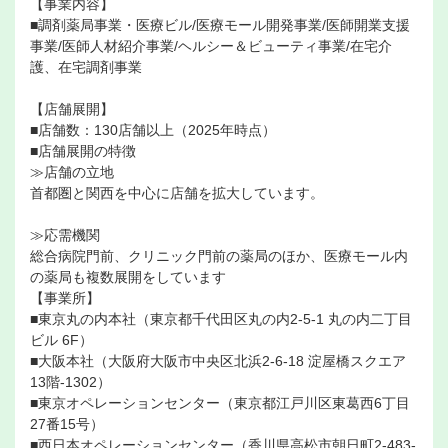
【事業内容】
■調剤薬局事業・医療ビル/医療モール開発事業/医師開業支援
事業/医師人材紹介事業/ヘルシー＆ビューティ事業/在宅介
護、在宅調剤事業
【店舗展開】
■店舗数：130店舗以上（2025年時点）
■店舗展開の特徴
≫店舗の立地
首都圏と関西を中心に店舗を拡大しています。
≫応需機関
総合病院門前、クリニック門前の薬局のほか、医療モール内
の薬局も複数展開をしています
【事業所】
■東京丸の内本社（東京都千代田区丸の内2-5-1 丸の内二丁目
ビル 6F）
■大阪本社（大阪府大阪市中央区北浜2-6-18 淀屋橋スクエア
13階-1302）
■東京オペレーションセンター（東京都江戸川区東葛西6丁目
27番15号）
■西日本オペレーションセンター（香川県高松市朝日町2-483-