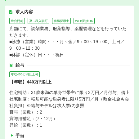
求人内容
総合門前
夏～秋入職可
積極採用中
WEB面接OK
店舗にて、調剤業務、服薬指導、薬歴管理などを行っていた
だきます。
■診療（営業）時間・・・月～金／9：00～19：00、土日／
9：00～12：30
■休診（定休）日・・・祝日
給与
年収400万円以上可
【年収】440万円以上
住宅補助：31歳未満の単身世帯主に限り3万円／月付与、借上
社宅制度：転居可能な単身者に限り5万円／月（敷金礼金も会
社負担）※給与モデルは求人票(2)参照
賞与（回数）：2
賞与用補足：(7・12月）
昇給（回数）：1
手当