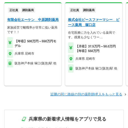
正社員
調剤薬局
正社員
調剤薬局
有限会社エーケン 中原調剤薬局
株式会社ピースファーマシー ピ
ース薬局 塚口店
家族経営で離職率が非常に低い薬局
です！！
在宅医療に力を入れている薬局で
す。残業も少なくワー…
【年収】500万円～550万円モ
デル
【月収】37.5万円～50.0万円
【年収】550万円
兵庫県 尼崎市
兵庫県 尼崎市
阪急神戸本線 塚口(阪急)駅 他
阪急神戸本線 塚口(阪急)駅 他
近隣の同じ路線の別の薬剤師求人をもっと見る
兵庫県の新着求人情報をアプリで見る