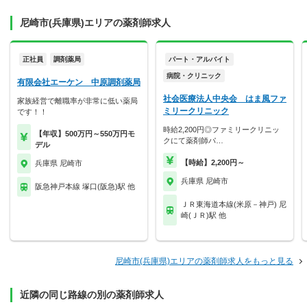
尼崎市(兵庫県)エリアの薬剤師求人
正社員
調剤薬局
パート・アルバイト
病院・クリニック
有限会社エーケン 中原調剤薬局
社会医療法人中央会 はま風ファ
家族経営で離職率が非常に低い薬局
ミリークリニック
です！！
時給2,200円◎ファミリークリニッ
【年収】500万円～550万円モ
クにて薬剤師パ…
デル
【時給】2,200円～
兵庫県 尼崎市
兵庫県 尼崎市
阪急神戸本線 塚口(阪急)駅 他
ＪＲ東海道本線(米原－神戸) 尼
崎(ＪＲ)駅 他
尼崎市(兵庫県)エリアの薬剤師求人をもっと見る
近隣の同じ路線の別の薬剤師求人