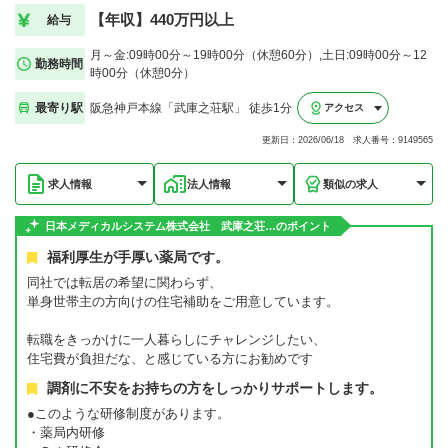
【年収】440万円以上
給与
月～金:09時00分～19時00分（休憩60分）,土日:09時00分～12
勤務時間
時00分（休憩0分）
最寄り駅
阪急神戸本線「武庫之荘駅」 徒歩1分
アクセス
更新日：2026/06/18 求人番号：9149565
求人情報
法人情報
類似の求人
日本メディカルシステム株式会社 武庫之荘…のポイント
福利厚生が手厚い薬局です。
同社では転居の希望に関わらず、
単身世帯主の方向けの住宅補助をご用意しています。
転職をきっかけに一人暮らしにチャレンジしたい、
住宅費が負担だな、と感じている方にお勧めです
調剤に不安をお持ちの方をしっかりサポートします。
●このような研修制度があります。
・薬局内研修