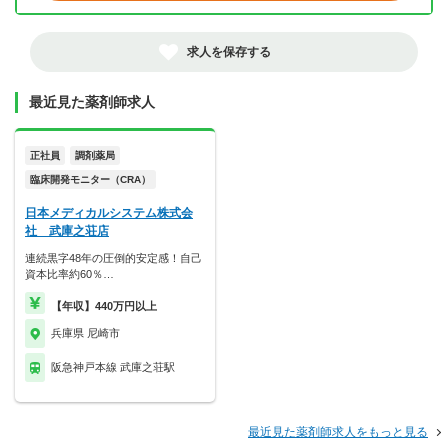
求人を保存する
最近見た薬剤師求人
正社員
調剤薬局
臨床開発モニター（CRA）
日本メディカルシステム株式会
社 武庫之荘店
連続黒字48年の圧倒的安定感！自己
資本比率約60％…
【年収】440万円以上
兵庫県 尼崎市
阪急神戸本線 武庫之荘駅
最近見た薬剤師求人をもっと見る