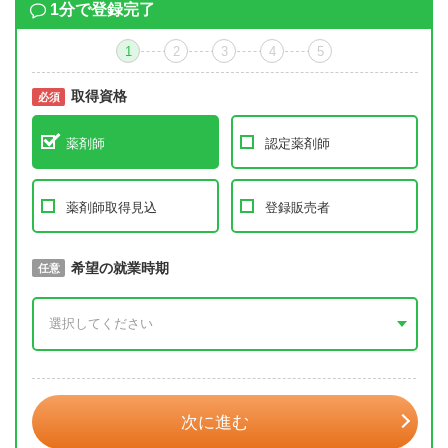
1分で登録完了
1
2
3
4
5
取得資格
必須
必須
薬剤師
認定薬剤師
薬剤師取得見込
登録販売者
取得予定年
希望の就業時期
必須
任意
年 3月
次に進む