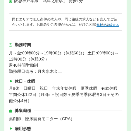
阪急神戸本線「武庫之荘駅」 徒歩1分
同じエリアで似た条件の求人や、同じ路線の求人なども喜んでご紹
介いたします。お悩みやご希望があれば、ぜひご相談ください。
無料で相談する
勤務時間
月～金:09時00分～19時00分（休憩60分）,土日:09時00分～
12時00分（休憩0分）
週40時間労働制
勤務曜日備考：月火水木金土
休日・休暇
月8休 日曜日 祝日 年末年始休暇 夏季休暇 有給休暇
年間公休122日（月8日＋祝日数＋夏季冬季休暇各3日＋その
他公休4日）
募集職種
薬剤師、臨床開発モニター（CRA）
雇用形態