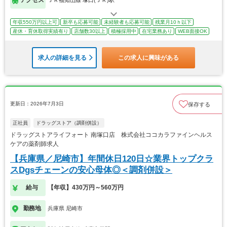
アクセス
ＪＲ福知山線 塚口(ＪＲ)駅
年収550万円以上可
新卒も応募可能
未経験者も応募可能
残業月10ｈ以下
産休・育休取得実績有り
店舗数30以上
積極採用中
在宅業務あり
WEB面接OK
求人の詳細を見る
この求人に興味がある
更新日：2026年7月3日
保存する
正社員
ドラッグストア（調剤併設）
ドラッグストアライフォート 南塚口店 株式会社ココカラファインヘルス
ケアの薬剤師求人
【兵庫県／尼崎市】年間休日120日☆業界トップクラ
スDgsチェーンの安心母体◎＜調剤併設＞
給与
【年収】430万円～560万円
勤務地
兵庫県 尼崎市