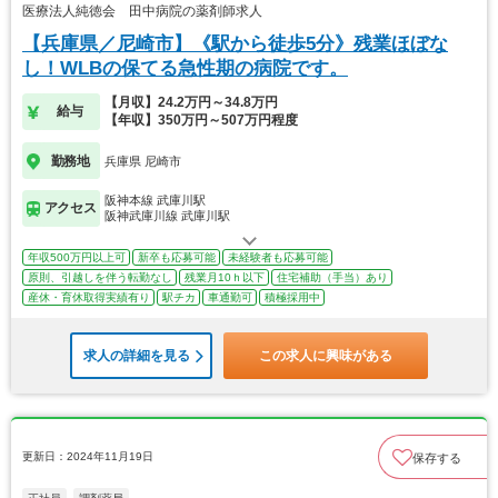
医療法人純徳会 田中病院の薬剤師求人
【兵庫県／尼崎市】《駅から徒歩5分》残業ほぼな
し！WLBの保てる急性期の病院です。
【月収】24.2万円～34.8万円
給与
【年収】350万円～507万円程度
勤務地
兵庫県 尼崎市
阪神本線 武庫川駅
アクセス
阪神武庫川線 武庫川駅
年収500万円以上可
新卒も応募可能
未経験者も応募可能
原則、引越しを伴う転勤なし
残業月10ｈ以下
住宅補助（手当）あり
産休・育休取得実績有り
駅チカ
車通勤可
積極採用中
求人の詳細を見る
この求人に興味がある
更新日：2024年11月19日
保存する