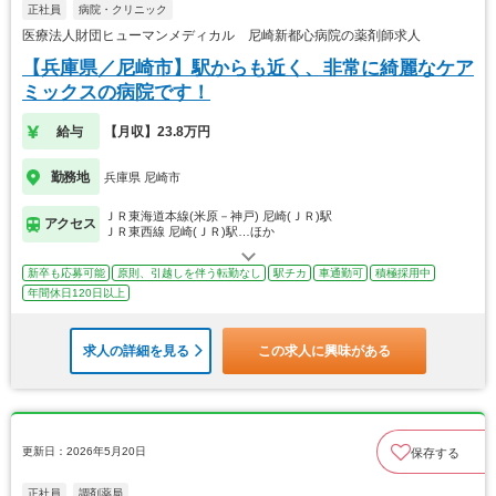
正社員
病院・クリニック
医療法人財団ヒューマンメディカル 尼崎新都心病院の薬剤師求人
【兵庫県／尼崎市】駅からも近く、非常に綺麗なケア
ミックスの病院です！
給与
【月収】23.8万円
勤務地
兵庫県 尼崎市
ＪＲ東海道本線(米原－神戸) 尼崎(ＪＲ)駅
アクセス
ＪＲ東西線 尼崎(ＪＲ)駅…ほか
新卒も応募可能
原則、引越しを伴う転勤なし
駅チカ
車通勤可
積極採用中
年間休日120日以上
求人の詳細を見る
この求人に興味がある
更新日：2026年5月20日
保存する
正社員
調剤薬局