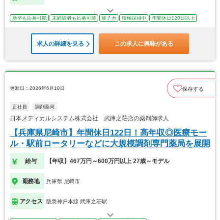
新卒も応募可能
未経験者も応募可能
駅チカ
積極採用中
年間休日120日以上
求人の詳細を見る
この求人に興味がある
更新日：2026年6月18日
保存する
正社員
調剤薬局
日本メディカルシステム株式会社 武庫之荘店の薬剤師求人
【兵庫県尼崎市】年間休日122日！高年収◎医療モー
ル・駅前ロータリーなどに大規模調剤専門薬局を展開
給与
【年収】467万円～600万円以上 27歳～モデル
勤務地
兵庫県 尼崎市
アクセス
阪急神戸本線 武庫之荘駅