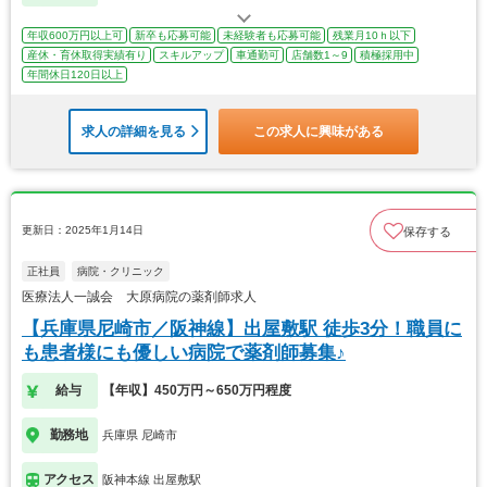
年収600万円以上可
新卒も応募可能
未経験者も応募可能
残業月10ｈ以下
産休・育休取得実績有り
スキルアップ
車通勤可
店舗数1～9
積極採用中
年間休日120日以上
求人の詳細を見る
この求人に興味がある
更新日：2025年1月14日
保存する
正社員
病院・クリニック
医療法人一誠会 大原病院の薬剤師求人
【兵庫県尼崎市／阪神線】出屋敷駅 徒歩3分！職員に
も患者様にも優しい病院で薬剤師募集♪
給与
【年収】450万円～650万円程度
勤務地
兵庫県 尼崎市
アクセス
阪神本線 出屋敷駅