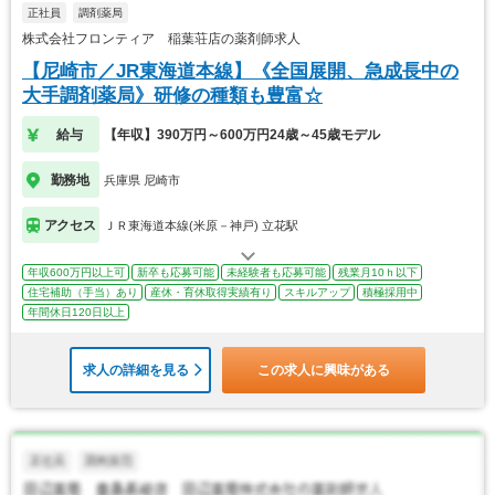
正社員
調剤薬局
株式会社フロンティア 稲葉荘店の薬剤師求人
【尼崎市／JR東海道本線】《全国展開、急成長中の
大手調剤薬局》研修の種類も豊富☆
給与
【年収】390万円～600万円24歳～45歳モデル
勤務地
兵庫県 尼崎市
アクセス
ＪＲ東海道本線(米原－神戸) 立花駅
年収600万円以上可
新卒も応募可能
未経験者も応募可能
残業月10ｈ以下
住宅補助（手当）あり
産休・育休取得実績有り
スキルアップ
積極採用中
年間休日120日以上
求人の詳細を見る
この求人に興味がある