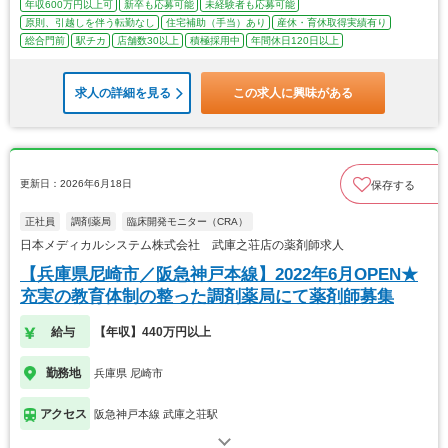
年収600万円以上可
新卒も応募可能
未経験者も応募可能
原則、引越しを伴う転勤なし
住宅補助（手当）あり
産休・育休取得実績有り
総合門前
駅チカ
店舗数30以上
積極採用中
年間休日120日以上
求人の詳細を見る
この求人に興味がある
更新日：2026年6月18日
保存する
正社員
調剤薬局
臨床開発モニター（CRA）
日本メディカルシステム株式会社 武庫之荘店の薬剤師求人
【兵庫県尼崎市／阪急神戸本線】2022年6月OPEN★
充実の教育体制の整った調剤薬局にて薬剤師募集
給与
【年収】440万円以上
勤務地
兵庫県 尼崎市
アクセス
阪急神戸本線 武庫之荘駅