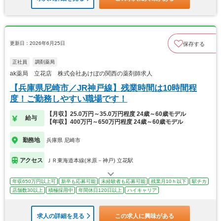
更新日：2026年6月25日
保存する
正社員
調剤薬局
ak薬局 立花店 株式会社あけぼの関西の薬剤師求人
【兵庫県尼崎市／JR神戸線】残業時間は10時間程
度！ご勤務しやすい職場です！
【月収】25.0万円～35.0万円程度 24歳～60歳モデル
給与
【年収】400万円～650万円程度 24歳～60歳モデル
勤務地
兵庫県 尼崎市
アクセス
ＪＲ東海道本線(米原－神戸) 立花駅
年収650万円以上可
新卒も応募可能
未経験者も応募可能
残業月10ｈ以下
駅チカ
店舗数30以上
積極採用中
年間休日120日以上
ハイキャリア
求人の詳細を見る
この求人に興味がある