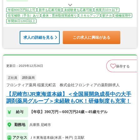
年収600万円以上可
新卒も応募可能
未経験者も応募可能
残業月10ｈ以下
住宅補助（手当）あり
産休・育休取得実績有り
スキルアップ
駅チカ
積極採用中
年間休日120日以上
求人の詳細を見る
この求人に興味がある
更新日：2025年12月26日
保存する
正社員
調剤薬局
フロンティア薬局 稲葉元町店 株式会社フロンティアの薬剤師求人
【尼崎市/JR東海道本線】＜全国展開急成長中の大手
調剤薬局グループ＞未経験もOK！研修制度も充実！
給与
【年収】390万円～600万円24歳～45歳モデル
勤務地
兵庫県 尼崎市
アクセス
ＪＲ東海道本線(米原－神戸) 立花駅