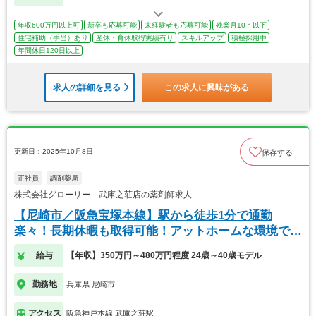
年収600万円以上可
新卒も応募可能
未経験者も応募可能
残業月10ｈ以下
住宅補助（手当）あり
産休・育休取得実績有り
スキルアップ
積極採用中
年間休日120日以上
求人の詳細を見る
この求人に興味がある
更新日：2025年10月8日
保存する
正社員
調剤薬局
株式会社グローリー 武庫之荘店の薬剤師求人
【尼崎市／阪急宝塚本線】駅から徒歩1分で通勤
楽々！長期休暇も取得可能！アットホームな環境で
す！
給与
【年収】350万円～480万円程度 24歳～40歳モデル
勤務地
兵庫県 尼崎市
アクセス
阪急神戸本線 武庫之荘駅