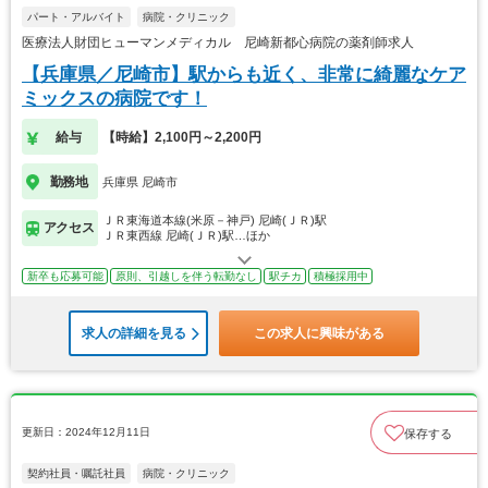
パート・アルバイト
病院・クリニック
医療法人財団ヒューマンメディカル 尼崎新都心病院の薬剤師求人
【兵庫県／尼崎市】駅からも近く、非常に綺麗なケア
ミックスの病院です！
給与
【時給】2,100円～2,200円
勤務地
兵庫県 尼崎市
ＪＲ東海道本線(米原－神戸) 尼崎(ＪＲ)駅
アクセス
ＪＲ東西線 尼崎(ＪＲ)駅…ほか
新卒も応募可能
原則、引越しを伴う転勤なし
駅チカ
積極採用中
求人の詳細を見る
この求人に興味がある
更新日：2024年12月11日
保存する
契約社員・嘱託社員
病院・クリニック