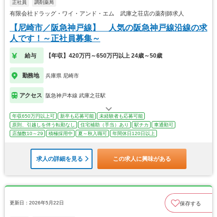
正社員
調剤薬局
有限会社ドラッグ・ワイ・アンド・エム 武庫之荘店の薬剤師求人
【尼崎市／阪急神戸線】 人気の阪急神戸線沿線の求
人です！～正社員募集～
給与
【年収】420万円～650万円以上 24歳～50歳
勤務地
兵庫県 尼崎市
アクセス
阪急神戸本線 武庫之荘駅
年収650万円以上可
新卒も応募可能
未経験者も応募可能
原則、引越しを伴う転勤なし
住宅補助（手当）あり
駅チカ
車通勤可
店舗数10～29
積極採用中
夏～秋入職可
年間休日120日以上
求人の詳細を見る
この求人に興味がある
更新日：2026年5月22日
保存する