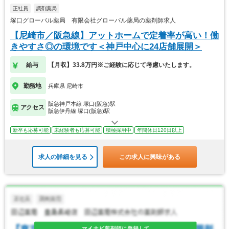
正社員
調剤薬局
塚口グローバル薬局 有限会社グローバル薬局の薬剤師求人
【尼崎市／阪急線】アットホームで定着率が高い！働
きやすさ◎の環境です＜神戸中心に24店舗展開＞
給与
【月収】33.8万円※ご経験に応じて考慮いたします。
勤務地
兵庫県 尼崎市
阪急神戸本線 塚口(阪急)駅
アクセス
阪急伊丹線 塚口(阪急)駅
新卒も応募可能
未経験者も応募可能
積極採用中
年間休日120日以上
求人の詳細を見る
この求人に興味がある