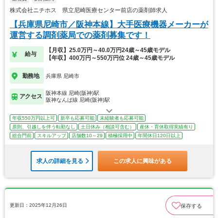
株式会社ニチホス 県立尼崎医療センター前店の薬剤師求人
【兵庫県尼崎市／阪神本線】大手医療機器メーカーが
運営する調剤薬局での薬剤募集です！
【月収】25.0万円～40.0万円24歳～45歳モデル
給与
【年収】400万円～550万円位 24歳～45歳モデル
勤務地
兵庫県 尼崎市
阪神本線 尼崎(阪神)駅
アクセス
阪神なんば線 尼崎(阪神)駅
年収550万円以上可
新卒も応募可能
未経験者も応募可能
原則、引越しを伴う転勤なし
土日休み（相談可含む）
産休・育休取得実績有り
総合門前
スキルアップ
店舗数10～29
積極採用中
年間休日120日以上
求人の詳細を見る
この求人に興味がある
更新日：2025年12月26日
保存する