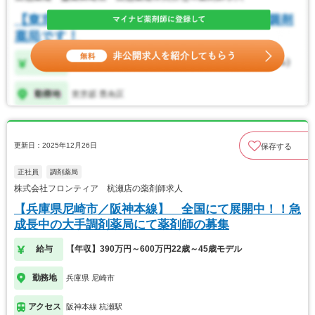
更新日：2025年12月26日
保存する
正社員
調剤薬局
株式会社フロンティア 杭瀬店の薬剤師求人
【兵庫県尼崎市／阪神本線】 全国にて展開中！！急
成長中の大手調剤薬局にて薬剤師の募集
給与
【年収】390万円～600万円22歳～45歳モデル
勤務地
兵庫県 尼崎市
アクセス
阪神本線 杭瀬駅