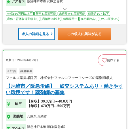
アクセス
阪急神戸本線 武庫之荘駅
年収550万円以上可
新卒も応募可能
未経験者も応募可能
残業月10ｈ以下
産休・育休取得実績有り
店舗数30以上
積極採用中
在宅業務あり
WEB面接OK
求人の詳細を見る
この求人に興味がある
更新日：2026年6月29日
保存する
正社員
調剤薬局
ファルコ薬局塚口店 株式会社ファルコファーマシーズの薬剤師求人
【尼崎市／阪急沿線】 監査システムあり・働きやす
い環境です！薬剤師の募集
【月収】30.3万円～40.0万円
給与
【年収】470万円～500万円
勤務地
兵庫県 尼崎市
阪急神戸本線 塚口(阪急)駅
アクセス