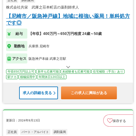
正社員
調剤薬局
株式会社共栄 武庫之荘本町店の薬剤師求人
【尼崎市／阪急神戸線】地域に根強い薬局！単科処方
です◎
給与
【年収】400万円～650万円程度 24歳～50歳
勤務地
兵庫県 尼崎市
アクセス
阪急神戸本線 武庫之荘駅
年収650万円以上可
新卒も応募可能
未経験者も応募可能
住宅補助（手当）あり
駅チカ
積極採用中
年間休日120日以上
求人の詳細を見る
この求人に興味がある
更新日：2024年9月13日
保存する
正社員
パート・アルバイト
調剤薬局