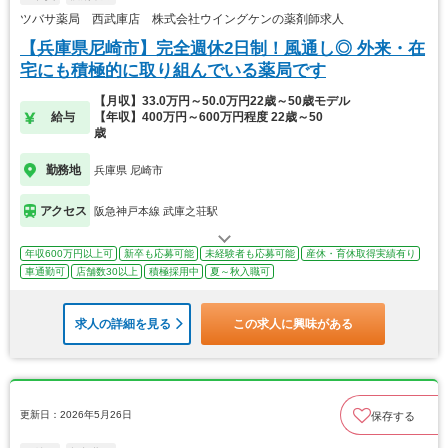
ツバサ薬局 西武庫店 株式会社ウイングケンの薬剤師求人
【兵庫県尼崎市】完全週休2日制！風通し◎ 外来・在
宅にも積極的に取り組んでいる薬局です
【月収】33.0万円～50.0万円22歳～50歳モデル
給与
【年収】400万円～600万円程度 22歳～50
歳
勤務地
兵庫県 尼崎市
アクセス
阪急神戸本線 武庫之荘駅
年収600万円以上可
新卒も応募可能
未経験者も応募可能
産休・育休取得実績有り
車通勤可
店舗数30以上
積極採用中
夏～秋入職可
求人の詳細を見る
この求人に興味がある
更新日：2026年5月26日
保存する