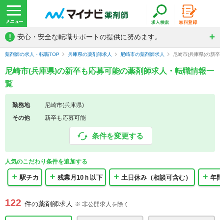
!
安心・安全な転職サポートの提供に努めます。
薬剤師の求人・転職TOP
兵庫県の薬剤師求人
尼崎市の薬剤師求人
尼崎市(兵庫県)の新
尼崎市(兵庫県)の新卒も応募可能の薬剤師求人・転職情報一
覧
勤務地
尼崎市(兵庫県)
その他
新卒も応募可能
条件を変更する
人気のこだわり条件を追加する
駅チカ
残業月10ｈ以下
土日休み（相談可含む）
年
122
件の薬剤師求人
※ 非公開求人を除く