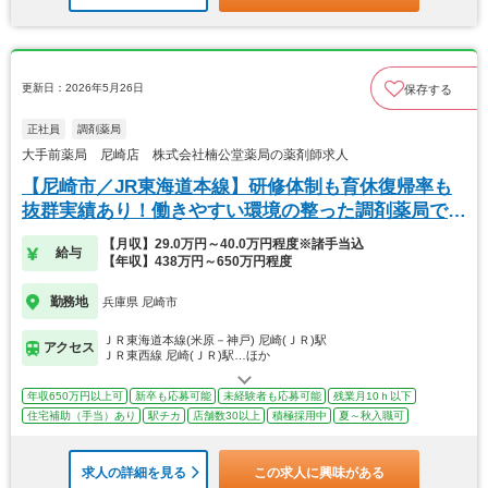
更新日：2026年5月26日
保存する
正社員
調剤薬局
大手前薬局 尼崎店 株式会社楠公堂薬局の薬剤師求人
【尼崎市／JR東海道本線】研修体制も育休復帰率も
抜群実績あり！働きやすい環境の整った調剤薬局で
す。
【月収】29.0万円～40.0万円程度※諸手当込
給与
【年収】438万円～650万円程度
勤務地
兵庫県 尼崎市
ＪＲ東海道本線(米原－神戸) 尼崎(ＪＲ)駅
アクセス
ＪＲ東西線 尼崎(ＪＲ)駅…ほか
年収650万円以上可
新卒も応募可能
未経験者も応募可能
残業月10ｈ以下
住宅補助（手当）あり
駅チカ
店舗数30以上
積極採用中
夏～秋入職可
求人の詳細を見る
この求人に興味がある