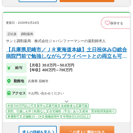
更新日：2026年4月24日
保存する
正社員
調剤薬局
サンミ調剤薬局 株式会社ジャパンファーマシーの薬剤師求人
【兵庫県尼崎市／ＪＲ東海道本線】土日祝休み◎総合
病院門前で勉強しながらプライベートとの両立も可能
です
【月収】30.0万円～50.0万円
給与
【年収】400万円～700万円
勤務地
兵庫県 尼崎市
アクセス
※お問い合わせください
年収700万円以上可
新卒も応募可能
未経験者も応募可能
原則、引越しを伴う転勤なし
住宅補助（手当）あり
産休・育休取得実績有り
車通勤可
店舗数10～29
積極採用中
年間休日120日以上
求人の詳細を見る
この求人に興味がある