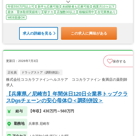
年収550万円以上可
新卒も応募可能
未経験者も応募可能
残業月10ｈ以下
産休・育休取得実績有り
駅チカ
店舗数30以上
積極採用中
在宅業務あり
WEB面接OK
求人の詳細を見る
この求人に興味がある
更新日：2026年7月3日
保存する
正社員
ドラッグストア（調剤併設）
株式会社ココカラファインヘルスケア ココカラファイン 食満店の薬剤師
求人
【兵庫県／尼崎市】年間休日120日☆業界トップクラ
スDgsチェーンの安心母体◎＜調剤併設＞
給与
【年収】430万円～560万円
勤務地
兵庫県 尼崎市