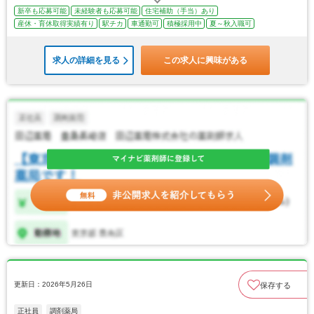
新卒も応募可能
未経験者も応募可能
住宅補助（手当）あり
産休・育休取得実績有り
駅チカ
車通勤可
積極採用中
夏～秋入職可
求人の詳細を見る
この求人に興味がある
更新日：2026年5月26日
保存する
正社員
調剤薬局