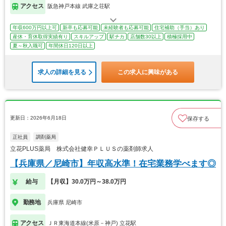
アクセス
阪急神戸本線 武庫之荘駅
年収600万円以上可
新卒も応募可能
未経験者も応募可能
住宅補助（手当）あり
産休・育休取得実績有り
スキルアップ
駅チカ
店舗数30以上
積極採用中
夏～秋入職可
年間休日120日以上
求人の詳細を見る
この求人に興味がある
更新日：2026年6月18日
保存する
正社員
調剤薬局
立花PLUS薬局 株式会社健幸ＰＬＵＳの薬剤師求人
【兵庫県／尼崎市】年収高水準！在宅業務学べます◎
給与
【月収】30.0万円～38.0万円
勤務地
兵庫県 尼崎市
アクセス
ＪＲ東海道本線(米原－神戸) 立花駅