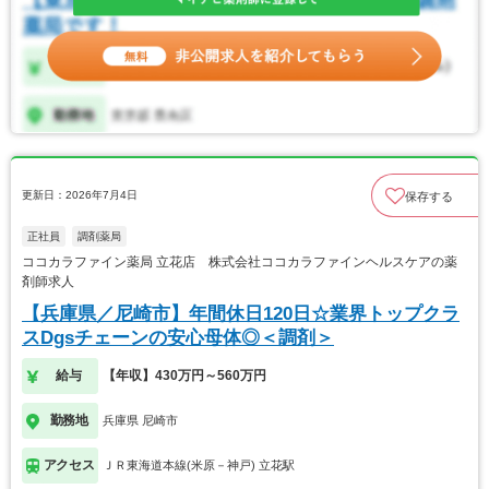
更新日：2026年7月4日
保存する
正社員
調剤薬局
ココカラファイン薬局 立花店 株式会社ココカラファインヘルスケアの薬
剤師求人
【兵庫県／尼崎市】年間休日120日☆業界トップクラ
スDgsチェーンの安心母体◎＜調剤＞
給与
【年収】430万円～560万円
勤務地
兵庫県 尼崎市
アクセス
ＪＲ東海道本線(米原－神戸) 立花駅