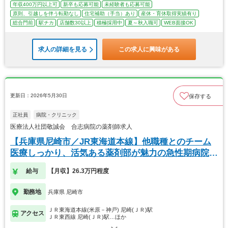
年収400万円以上可
新卒も応募可能
未経験者も応募可能
原則、引越しを伴う転勤なし
住宅補助（手当）あり
産休・育休取得実績有り
総合門前
駅チカ
店舗数30以上
積極採用中
夏～秋入職可
WEB面接OK
求人の詳細を見る
この求人に興味がある
更新日：2026年5月30日
保存する
正社員
病院・クリニック
医療法人社団敬誠会 合志病院の薬剤師求人
【兵庫県尼崎市／JR東海道本線】他職種とのチーム
医療しっかり、活気ある薬剤部が魅力の急性期病院で
す！
給与
【月収】26.3万円程度
勤務地
兵庫県 尼崎市
ＪＲ東海道本線(米原－神戸) 尼崎(ＪＲ)駅
アクセス
ＪＲ東西線 尼崎(ＪＲ)駅…ほか