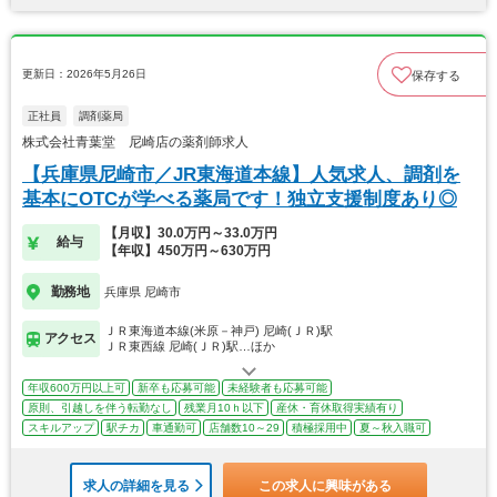
更新日：2026年5月26日
保存する
正社員
調剤薬局
株式会社青葉堂 尼崎店の薬剤師求人
【兵庫県尼崎市／JR東海道本線】人気求人、調剤を
基本にOTCが学べる薬局です！独立支援制度あり◎
【月収】30.0万円～33.0万円
給与
【年収】450万円～630万円
勤務地
兵庫県 尼崎市
ＪＲ東海道本線(米原－神戸) 尼崎(ＪＲ)駅
アクセス
ＪＲ東西線 尼崎(ＪＲ)駅…ほか
年収600万円以上可
新卒も応募可能
未経験者も応募可能
原則、引越しを伴う転勤なし
残業月10ｈ以下
産休・育休取得実績有り
スキルアップ
駅チカ
車通勤可
店舗数10～29
積極採用中
夏～秋入職可
求人の詳細を見る
この求人に興味がある