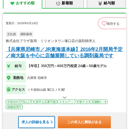
おすすめ順
新着順
給与順
更新日：2026年6月18日
保存する
正社員
調剤薬局
株式会社プラザ薬局 ミリオンタウン塚口店の薬剤師求人
【兵庫県尼崎市／JR東海道本線】2016年2月開局予定
／南大阪を中心に店舗展開している調剤薬局です
給与
【年収】350万円～600万円程度 24歳～50歳モデル
勤務地
兵庫県 尼崎市
アクセス
ＪＲ福知山線 塚口(ＪＲ)駅
年収600万円以上可
新卒も応募可能
スキルアップ
駅チカ
店舗数1～9
積極採用中
求人の詳細を見る
この求人に興味がある