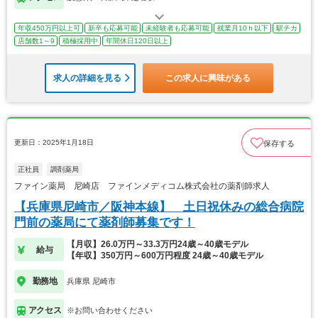
年収450万円以上可
新卒も応募可能
未経験者も応募可能
残業月10ｈ以下
駅チカ
店舗数1～9
積極採用中
年間休日120日以上
求人の詳細を見る
この求人に興味がある
更新日：2025年1月18日
保存する
正社員
調剤薬局
ファイン薬局 尼崎店 ファインメディコム株式会社の薬剤師求人
【兵庫県尼崎市／阪神本線】 土日祝休みの総合病院
門前の薬局にて薬剤師募集です！
【月収】26.0万円～33.3万円24歳～40歳モデル
給与
【年収】350万円～600万円程度 24歳～40歳モデル
勤務地
兵庫県 尼崎市
アクセス
※お問い合わせください