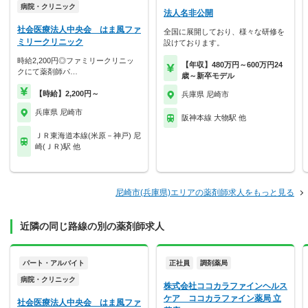
病院・クリニック
法人名非公開
社会医療法人中央会 はま風ファ
全国に展開しており、様々な研修を
ミリークリニック
設けております。
時給2,200円◎ファミリークリニッ
【年収】480万円～600万円24
クにて薬剤師パ…
歳～新卒モデル
【時給】2,200円～
兵庫県 尼崎市
兵庫県 尼崎市
阪神本線 大物駅 他
ＪＲ東海道本線(米原－神戸) 尼
崎(ＪＲ)駅 他
尼崎市(兵庫県)エリアの薬剤師求人をもっと見る
近隣の同じ路線の別の薬剤師求人
パート・アルバイト
正社員
調剤薬局
病院・クリニック
株式会社ココカラファインヘルス
ケア ココカラファイン薬局 立
社会医療法人中央会 はま風ファ