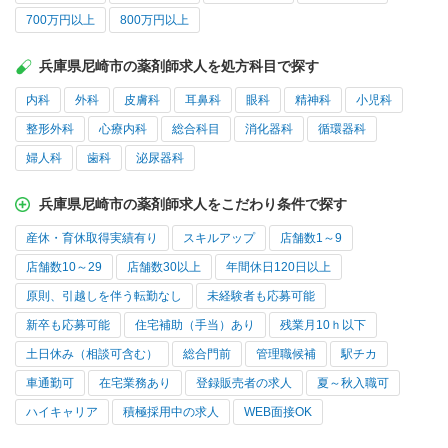
700万円以上
800万円以上
兵庫県尼崎市の薬剤師求人を処方科目で探す
内科
外科
皮膚科
耳鼻科
眼科
精神科
小児科
整形外科
心療内科
総合科目
消化器科
循環器科
婦人科
歯科
泌尿器科
兵庫県尼崎市の薬剤師求人をこだわり条件で探す
産休・育休取得実績有り
スキルアップ
店舗数1～9
店舗数10～29
店舗数30以上
年間休日120日以上
原則、引越しを伴う転勤なし
未経験者も応募可能
新卒も応募可能
住宅補助（手当）あり
残業月10ｈ以下
土日休み（相談可含む）
総合門前
管理職候補
駅チカ
車通勤可
在宅業務あり
登録販売者の求人
夏～秋入職可
ハイキャリア
積極採用中の求人
WEB面接OK