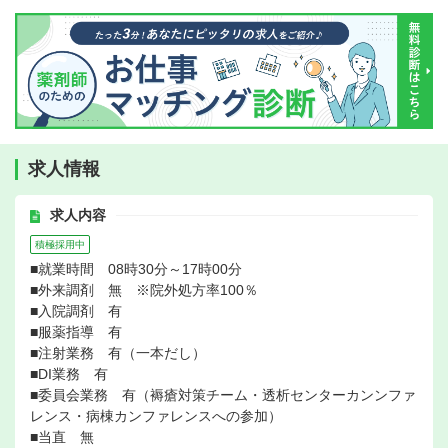
求人情報
求人内容
積極採用中
■就業時間 08時30分～17時00分
■外来調剤 無 ※院外処方率100％
■入院調剤 有
■服薬指導 有
■注射業務 有（一本だし）
■DI業務 有
■委員会業務 有（褥瘡対策チーム・透析センターカンンファ
レンス・病棟カンファレンスへの参加）
■当直 無