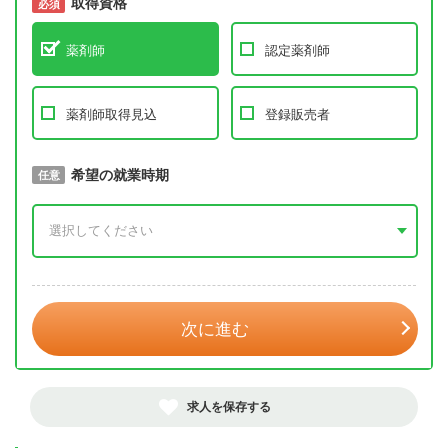
取得資格
必須
必須
薬剤師
認定薬剤師
薬剤師取得見込
登録販売者
取得予定年
希望の就業時期
必須
任意
年 3月
次に進む
求人を保存する