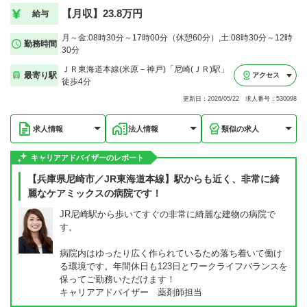
【月収】23.8万円
給与
月～金:08時30分～17時00分（休憩60分）,土:08時30分～12時
勤務時間
30分
ＪＲ東海道本線(米原－神戸)「尼崎(ＪＲ)駅」
最寄り駅
アクセス
徒歩4分
更新日：2026/05/22 求人番号：530098
求人情報
法人情報
類似の求人
キャリアアドバイザーのレポート
【兵庫県尼崎市／JR東海道本線】駅からも近く、非常に綺
麗なケアミックスの病院です！
JR尼崎駅から歩いてすぐの非常に綺麗な建物の病院で
す。
病院内はゆったり広く作られているため落ち着いて働け
る環境です。年間休日も123日とワークライフバランスを
保ってご勤務いただけます！
キャリアアドバイザー 薬剤師担当