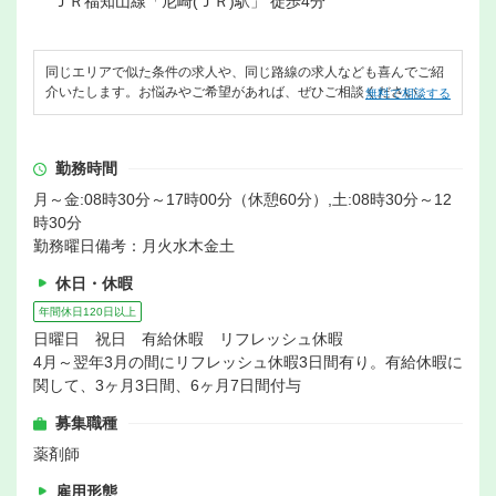
ＪＲ福知山線「尼崎(ＪＲ)駅」 徒歩4分
同じエリアで似た条件の求人や、同じ路線の求人なども喜んでご紹
介いたします。お悩みやご希望があれば、ぜひご相談ください。
無料で相談する
勤務時間
月～金:08時30分～17時00分（休憩60分）,土:08時30分～12
時30分
勤務曜日備考：月火水木金土
休日・休暇
年間休日120日以上
日曜日 祝日 有給休暇 リフレッシュ休暇
4月～翌年3月の間にリフレッシュ休暇3日間有り。有給休暇に
関して、3ヶ月3日間、6ヶ月7日間付与
募集職種
薬剤師
雇用形態