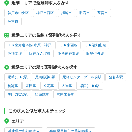
近隣エリアで薬剤師求人を探す
神戸市中央区
神戸市西区
姫路市
明石市
西宮市
洲本市
近隣エリアの路線で薬剤師求人を探す
ＪＲ東海道本線(米原－神戸)
ＪＲ東西線
ＪＲ福知山線
阪神本線
阪神なんば線
阪急神戸本線
阪急伊丹線
近隣エリアの駅で薬剤師求人を探す
尼崎(ＪＲ)駅
尼崎(阪神)駅
尼崎センタープール前駅
猪名寺駅
杭瀬駅
園田駅
立花駅
大物駅
塚口(ＪＲ)駅
塚口(阪急)駅
出屋敷駅
武庫之荘駅
この求人と似た求人をチェック
エリア
兵庫県の薬剤師求人
兵庫県尼崎市の薬剤師求人