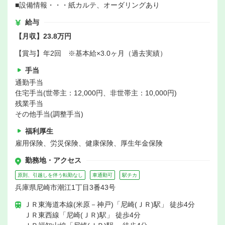
■設備情報・・・紙カルテ、オーダリングあり
給与
【月収】23.8万円
【賞与】年2回 ※基本給×3.0ヶ月（過去実績）
手当
通勤手当
住宅手当(世帯主：12,000円、非世帯主：10,000円)
残業手当
その他手当(調整手当)
福利厚生
雇用保険、労災保険、健康保険、厚生年金保険
勤務地・アクセス
原則、引越しを伴う転勤なし
車通勤可
駅チカ
兵庫県尼崎市潮江1丁目3番43号
ＪＲ東海道本線(米原－神戸)「尼崎(ＪＲ)駅」 徒歩4分
ＪＲ東西線「尼崎(ＪＲ)駅」 徒歩4分