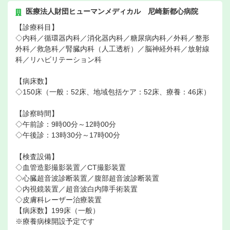
医療法人財団ヒューマンメディカル 尼崎新都心病院
【診療科目】
◇内科／循環器内科／消化器内科／糖尿病内科／外科／整形
外科／救急科／腎臓内科（人工透析）／脳神経外科／放射線
科／リハビリテーション科
【病床数】
◇150床（一般：52床、地域包括ケア：52床、療養：46床）
【診察時間】
◇午前診：9時00分～12時00分
◇午後診：13時30分～17時00分
【検査設備】
◇血管造影撮影装置／CT撮影装置
◇心臓超音波診断装置／腹部超音波診断装置
◇内視鏡装置／超音波白内障手術装置
◇皮膚科レーザー治療装置
【病床数】199床（一般）
※療養病棟開設予定です