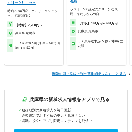
花店
ミリークリニック
ホワイト500認定のクリーンな環
時給2,200円◎ファミリークリニッ
境。身だしなみの自…
クにて薬剤師パ…
【年収】430万円～560万円
【時給】2,200円～
兵庫県 尼崎市
兵庫県 尼崎市
ＪＲ東海道本線(米原－神戸) 立
ＪＲ東海道本線(米原－神戸) 尼
花駅
崎(ＪＲ)駅 他
近隣の同じ路線の別の薬剤師求人をもっと見る
兵庫県の新着求人情報をアプリで見る
勤務地別の新着求人を毎日更新
通知設定でおすすめの求人を見逃さない
転職に役立つアプリ限定コンテンツを配信中