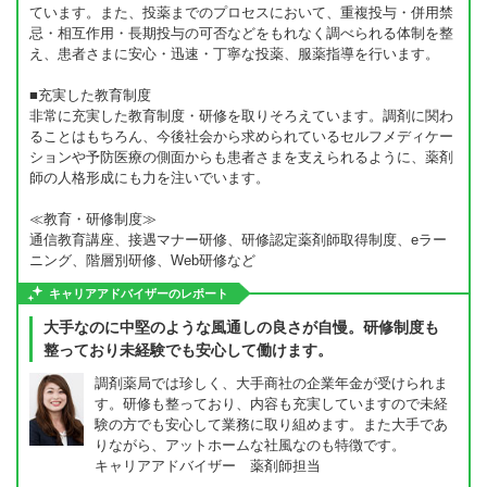
ています。また、投薬までのプロセスにおいて、重複投与・併用禁
忌・相互作用・長期投与の可否などをもれなく調べられる体制を整
え、患者さまに安心・迅速・丁寧な投薬、服薬指導を行います。
■充実した教育制度
非常に充実した教育制度・研修を取りそろえています。調剤に関わ
ることはもちろん、今後社会から求められているセルフメディケー
ションや予防医療の側面からも患者さまを支えられるように、薬剤
師の人格形成にも力を注いでいます。
≪教育・研修制度≫
通信教育講座、接遇マナー研修、研修認定薬剤師取得制度、eラー
ニング、階層別研修、Web研修など
キャリアアドバイザーのレポート
大手なのに中堅のような風通しの良さが自慢。研修制度も
整っており未経験でも安心して働けます。
調剤薬局では珍しく、大手商社の企業年金が受けられま
す。研修も整っており、内容も充実していますので未経
験の方でも安心して業務に取り組めます。また大手であ
りながら、アットホームな社風なのも特徴です。
キャリアアドバイザー 薬剤師担当