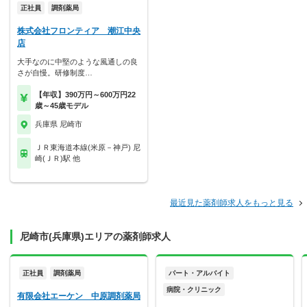
正社員
調剤薬局
株式会社フロンティア 潮江中央
店
大手なのに中堅のような風通しの良
さが自慢。研修制度…
【年収】390万円～600万円22
歳～45歳モデル
兵庫県 尼崎市
ＪＲ東海道本線(米原－神戸) 尼
崎(ＪＲ)駅 他
最近見た薬剤師求人をもっと見る
尼崎市(兵庫県)エリアの薬剤師求人
正社員
調剤薬局
パート・アルバイト
病院・クリニック
有限会社エーケン 中原調剤薬局