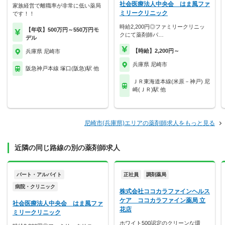
社会医療法人中央会 はま風ファ
家族経営で離職率が非常に低い薬局
ミリークリニック
です！！
時給2,200円◎ファミリークリニッ
【年収】500万円～550万円モ
クにて薬剤師パ…
デル
【時給】2,200円～
兵庫県 尼崎市
兵庫県 尼崎市
阪急神戸本線 塚口(阪急)駅 他
ＪＲ東海道本線(米原－神戸) 尼
崎(ＪＲ)駅 他
尼崎市(兵庫県)エリアの薬剤師求人をもっと見る
近隣の同じ路線の別の薬剤師求人
パート・アルバイト
正社員
調剤薬局
病院・クリニック
株式会社ココカラファインヘルス
ケア ココカラファイン薬局 立
社会医療法人中央会 はま風ファ
花店
ミリークリニック
ホワイト500認定のクリーンな環