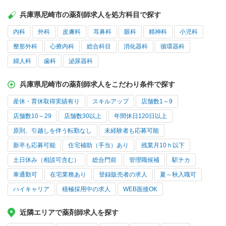
兵庫県尼崎市の薬剤師求人を処方科目で探す
内科
外科
皮膚科
耳鼻科
眼科
精神科
小児科
整形外科
心療内科
総合科目
消化器科
循環器科
婦人科
歯科
泌尿器科
兵庫県尼崎市の薬剤師求人をこだわり条件で探す
産休・育休取得実績有り
スキルアップ
店舗数1～9
店舗数10～29
店舗数30以上
年間休日120日以上
原則、引越しを伴う転勤なし
未経験者も応募可能
新卒も応募可能
住宅補助（手当）あり
残業月10ｈ以下
土日休み（相談可含む）
総合門前
管理職候補
駅チカ
車通勤可
在宅業務あり
登録販売者の求人
夏～秋入職可
ハイキャリア
積極採用中の求人
WEB面接OK
近隣エリアで薬剤師求人を探す