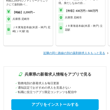
時給2,200円◎ファミリークリニッ
境。身だしなみの自…
クにて薬剤師パ…
【年収】430万円～560万円
【時給】2,200円～
兵庫県 尼崎市
兵庫県 尼崎市
ＪＲ東海道本線(米原－神戸) 立
ＪＲ東海道本線(米原－神戸) 尼
花駅
崎(ＪＲ)駅 他
近隣の同じ路線の別の薬剤師求人をもっと見る
兵庫県の新着求人情報をアプリで見る
勤務地別の新着求人を毎日更新
通知設定でおすすめの求人を見逃さない
転職に役立つアプリ限定コンテンツを配信中
アプリをインストールする