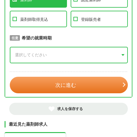
薬剤師取得見込
登録販売者
取得予定年
希望の就業時期
必須
任意
年 3月
次に進む
求人を保存する
最近見た薬剤師求人