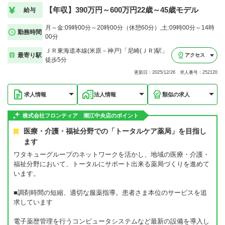
【年収】390万円～600万円22歳～45歳モデル
給与
月～金:09時00分～20時00分（休憩60分）,土:09時00分～14時
勤務時間
00分
ＪＲ東海道本線(米原－神戸)「尼崎(ＪＲ)駅」
最寄り駅
アクセス
徒歩5分
更新日：2025/12/26 求人番号：252120
求人情報
法人情報
類似の求人
株式会社フロンティア 潮江中央店のポイント
医療・介護・福祉分野での「トータルケア薬局」を目指し
ます
ワタキューグループのネットワークを活かし、地域の医療・介護・
福祉分野において、トータルにサポート出来る薬局づくりを進めて
います。
■調剤時間の短縮、適切な服薬指導。患者さま本位のサービスを追
求しています
電子薬歴管理を行うコンピュータシステムなど最新の設備を導入し