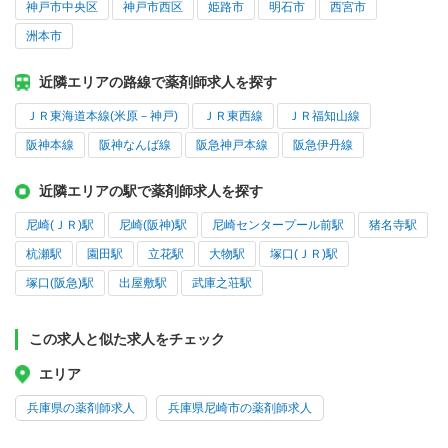
神戸市中央区
神戸市西区
姫路市
明石市
西宮市
洲本市
近隣エリアの路線で薬剤師求人を探す
ＪＲ東海道本線(米原－神戸)
ＪＲ東西線
ＪＲ福知山線
阪神本線
阪神なんば線
阪急神戸本線
阪急伊丹線
近隣エリアの駅で薬剤師求人を探す
尼崎(ＪＲ)駅
尼崎(阪神)駅
尼崎センタープール前駅
猪名寺駅
杭瀬駅
園田駅
立花駅
大物駅
塚口(ＪＲ)駅
塚口(阪急)駅
出屋敷駅
武庫之荘駅
この求人と似た求人をチェック
エリア
兵庫県の薬剤師求人
兵庫県尼崎市の薬剤師求人