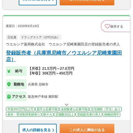
更新日：2026年6月18日
保存する
正社員
ドラッグストア（OTCのみ）
ウエルシア薬局株式会社 ウエルシア尼崎東園田店の登録販売者の求人
登録販売者（兵庫県尼崎市／ウエルシア尼崎東園田
店）
【月収】21.5万円～27.0万円
給与
【年収】308万円～450万円
勤務地
兵庫県 尼崎市
アクセス
阪急神戸本線 園田駅
年収450万円以上可
新卒も応募可能
未経験者も応募可能
住宅補助（手当）あり
産休・育休取得実績有り
駅チカ
店舗数30以上
登録販売者の求人
積極採用中
求人の詳細を見る
この求人に興味がある