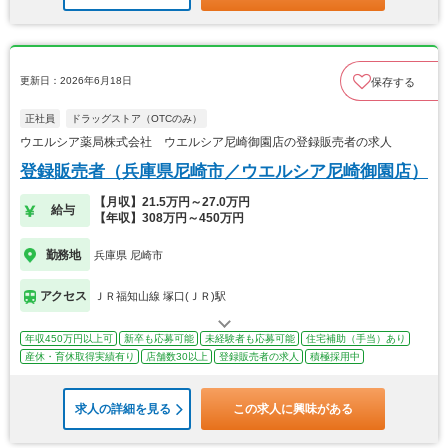
更新日：2026年6月18日
保存する
正社員
ドラッグストア（OTCのみ）
ウエルシア薬局株式会社 ウエルシア尼崎御園店の登録販売者の求人
登録販売者（兵庫県尼崎市／ウエルシア尼崎御園店）
【月収】21.5万円～27.0万円
給与
【年収】308万円～450万円
勤務地
兵庫県 尼崎市
アクセス
ＪＲ福知山線 塚口(ＪＲ)駅
年収450万円以上可
新卒も応募可能
未経験者も応募可能
住宅補助（手当）あり
産休・育休取得実績有り
店舗数30以上
登録販売者の求人
積極採用中
求人の詳細を見る
この求人に興味がある