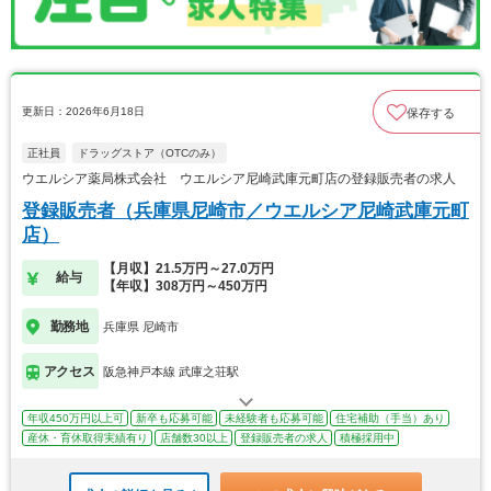
更新日：2026年6月18日
保存する
正社員
ドラッグストア（OTCのみ）
ウエルシア薬局株式会社 ウエルシア尼崎武庫元町店の登録販売者の求人
登録販売者（兵庫県尼崎市／ウエルシア尼崎武庫元町
店）
【月収】21.5万円～27.0万円
給与
【年収】308万円～450万円
勤務地
兵庫県 尼崎市
アクセス
阪急神戸本線 武庫之荘駅
年収450万円以上可
新卒も応募可能
未経験者も応募可能
住宅補助（手当）あり
産休・育休取得実績有り
店舗数30以上
登録販売者の求人
積極採用中