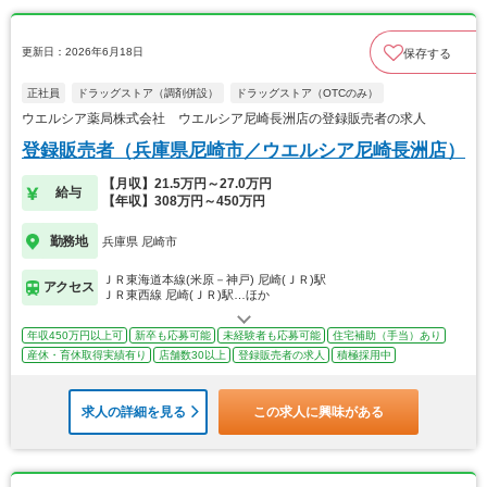
更新日：2026年6月18日
保存する
正社員
ドラッグストア（調剤併設）
ドラッグストア（OTCのみ）
ウエルシア薬局株式会社 ウエルシア尼崎長洲店の登録販売者の求人
登録販売者（兵庫県尼崎市／ウエルシア尼崎長洲店）
【月収】21.5万円～27.0万円
給与
【年収】308万円～450万円
勤務地
兵庫県 尼崎市
ＪＲ東海道本線(米原－神戸) 尼崎(ＪＲ)駅
アクセス
ＪＲ東西線 尼崎(ＪＲ)駅…ほか
年収450万円以上可
新卒も応募可能
未経験者も応募可能
住宅補助（手当）あり
産休・育休取得実績有り
店舗数30以上
登録販売者の求人
積極採用中
求人の詳細を見る
この求人に興味がある