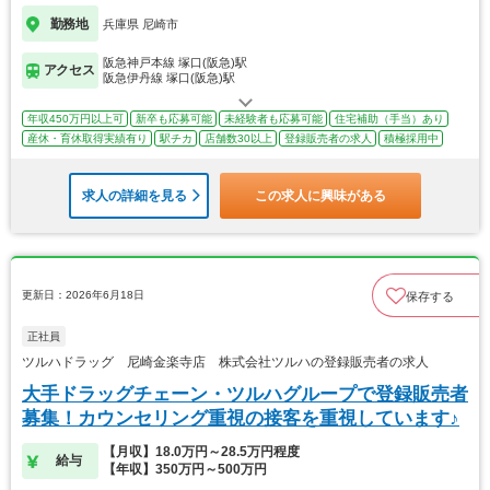
勤務地
兵庫県 尼崎市
阪急神戸本線 塚口(阪急)駅
アクセス
阪急伊丹線 塚口(阪急)駅
年収450万円以上可
新卒も応募可能
未経験者も応募可能
住宅補助（手当）あり
産休・育休取得実績有り
駅チカ
店舗数30以上
登録販売者の求人
積極採用中
求人の詳細を見る
この求人に興味がある
更新日：2026年6月18日
保存する
正社員
ツルハドラッグ 尼崎金楽寺店 株式会社ツルハの登録販売者の求人
大手ドラッグチェーン・ツルハグループで登録販売者
募集！カウンセリング重視の接客を重視しています♪
【月収】18.0万円～28.5万円程度
給与
【年収】350万円～500万円