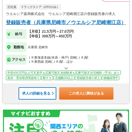
正社員
ドラッグストア（OTCのみ）
ウエルシア薬局株式会社 ウエルシア尼崎潮江店の登録販売者の求人
登録販売者（兵庫県尼崎市／ウエルシア尼崎潮江店）
【月収】21.5万円～27.0万円
給与
【年収】308万円～450万円
勤務地
兵庫県 尼崎市
ＪＲ東海道本線(米原－神戸) 尼崎(ＪＲ)駅
アクセス
ＪＲ東西線 尼崎(ＪＲ)駅…ほか
年収450万円以上可
新卒も応募可能
未経験者も応募可能
住宅補助（手当）あり
産休・育休取得実績有り
駅チカ
店舗数30以上
登録販売者の求人
積極採用中
求人の詳細を見る
この求人に興味がある