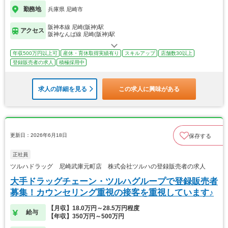
勤務地
兵庫県 尼崎市
阪神本線 尼崎(阪神)駅
アクセス
阪神なんば線 尼崎(阪神)駅
年収500万円以上可
産休・育休取得実績有り
スキルアップ
店舗数30以上
登録販売者の求人
積極採用中
求人の詳細を見る
この求人に興味がある
更新日：2026年6月18日
保存する
正社員
ツルハドラッグ 尼崎武庫元町店 株式会社ツルハの登録販売者の求人
大手ドラッグチェーン・ツルハグループで登録販売者
募集！カウンセリング重視の接客を重視しています♪
【月収】18.0万円～28.5万円程度
給与
【年収】350万円～500万円