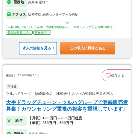
勤務地
兵庫県 尼崎市
アクセス
阪神本線 尼崎センタープール前駅
年収500万円以上可
産休・育休取得実績有り
スキルアップ
店舗数30以上
登録販売者の求人
積極採用中
求人の詳細を見る
この求人に興味がある
更新日：2026年6月18日
保存する
正社員
ツルハドラッグ 尼崎富松店 株式会社ツルハの登録販売者の求人
大手ドラッグチェーン・ツルハグループで登録販売者
募集！カウンセリング重視の接客を重視しています♪
【月収】18.0万円～28.5万円程度
給与
【年収】350万円～500万円
勤務地
兵庫県 尼崎市