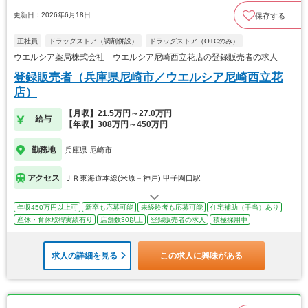
更新日：2026年6月18日
保存する
正社員
ドラッグストア（調剤併設）
ドラッグストア（OTCのみ）
ウエルシア薬局株式会社 ウエルシア尼崎西立花店の登録販売者の求人
登録販売者（兵庫県尼崎市／ウエルシア尼崎西立花
店）
【月収】21.5万円～27.0万円
給与
【年収】308万円～450万円
勤務地
兵庫県 尼崎市
アクセス
ＪＲ東海道本線(米原－神戸) 甲子園口駅
年収450万円以上可
新卒も応募可能
未経験者も応募可能
住宅補助（手当）あり
産休・育休取得実績有り
店舗数30以上
登録販売者の求人
積極採用中
求人の詳細を見る
この求人に興味がある