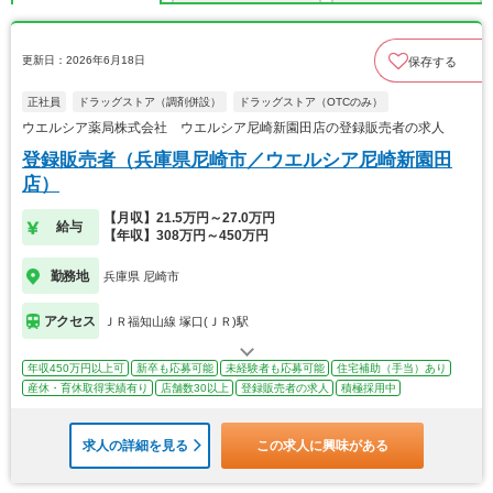
更新日：2026年6月18日
保存する
正社員
ドラッグストア（調剤併設）
ドラッグストア（OTCのみ）
ウエルシア薬局株式会社 ウエルシア尼崎新園田店の登録販売者の求人
登録販売者（兵庫県尼崎市／ウエルシア尼崎新園田
店）
【月収】21.5万円～27.0万円
給与
【年収】308万円～450万円
勤務地
兵庫県 尼崎市
アクセス
ＪＲ福知山線 塚口(ＪＲ)駅
年収450万円以上可
新卒も応募可能
未経験者も応募可能
住宅補助（手当）あり
産休・育休取得実績有り
店舗数30以上
登録販売者の求人
積極採用中
求人の詳細を見る
この求人に興味がある