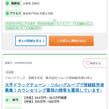
勤務地
兵庫県 尼崎市
アクセス
阪急神戸本線 武庫之荘駅
年収500万円以上可
産休・育休取得実績有り
スキルアップ
店舗数30以上
登録販売者の求人
積極採用中
求人の詳細を見る
この求人に興味がある
更新日：2026年6月18日
保存する
正社員
ツルハドラッグ 尼崎大庄店 株式会社ツルハの登録販売者の求人
大手ドラッグチェーン・ツルハグループで登録販売者
募集！カウンセリング重視の接客を重視しています♪
【月収】18.0万円～28.5万円程度
給与
【年収】350万円～500万円