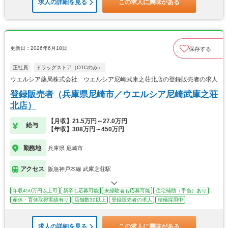
求人の詳細を見る
この求人に興味がある
更新日：2026年6月18日
保存する
正社員
ドラッグストア（OTCのみ）
ウエルシア薬局株式会社 ウエルシア尼崎武庫之荘北店の登録販売者の求人
登録販売者（兵庫県尼崎市／ウエルシア尼崎武庫之荘
北店）
【月収】21.5万円～27.0万円
給与
【年収】308万円～450万円
勤務地
兵庫県 尼崎市
アクセス
阪急神戸本線 武庫之荘駅
年収450万円以上可
新卒も応募可能
未経験者も応募可能
住宅補助（手当）あり
産休・育休取得実績有り
店舗数30以上
登録販売者の求人
積極採用中
求人の詳細を見る
この求人に興味がある