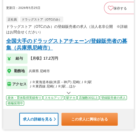
更新日：2026年5月25日
保存する
正社員
ドラッグストア（OTCのみ）
ドラッグストア（OTCのみ）の登録販売者の求人（法人名非公開 ※詳細
はお問合せください）
全国大手のドラッグストアチェーン/登録販売者の募
集（兵庫県尼崎市）
給与
【月収】17.2万円
勤務地
兵庫県 尼崎市
ＪＲ東海道本線(米原－神戸) 尼崎(ＪＲ)駅
アクセス
ＪＲ東西線 尼崎(ＪＲ)駅…ほか
産休・育休取得実績有り
スキルアップ
駅チカ
店舗数30以上
登録販売者の求人
積極採用中
求人の詳細を見る
この求人に興味がある