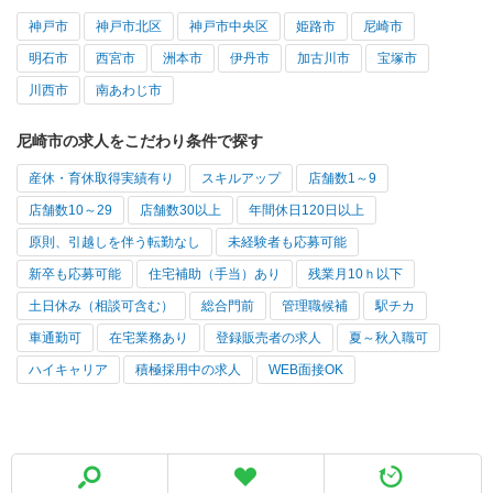
神戸市
神戸市北区
神戸市中央区
姫路市
尼崎市
明石市
西宮市
洲本市
伊丹市
加古川市
宝塚市
川西市
南あわじ市
尼崎市の求人をこだわり条件で探す
産休・育休取得実績有り
スキルアップ
店舗数1～9
店舗数10～29
店舗数30以上
年間休日120日以上
原則、引越しを伴う転勤なし
未経験者も応募可能
新卒も応募可能
住宅補助（手当）あり
残業月10ｈ以下
土日休み（相談可含む）
総合門前
管理職候補
駅チカ
車通勤可
在宅業務あり
登録販売者の求人
夏～秋入職可
ハイキャリア
積極採用中の求人
WEB面接OK