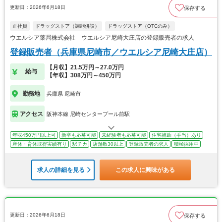
更新日：2026年6月18日
保存する
正社員
ドラッグストア（調剤併設）
ドラッグストア（OTCのみ）
ウエルシア薬局株式会社 ウエルシア尼崎大庄店の登録販売者の求人
登録販売者（兵庫県尼崎市／ウエルシア尼崎大庄店）
【月収】21.5万円～27.0万円
給与
【年収】308万円～450万円
勤務地
兵庫県 尼崎市
アクセス
阪神本線 尼崎センタープール前駅
年収450万円以上可
新卒も応募可能
未経験者も応募可能
住宅補助（手当）あり
産休・育休取得実績有り
駅チカ
店舗数30以上
登録販売者の求人
積極採用中
求人の詳細を見る
この求人に興味がある
更新日：2026年6月18日
保存する