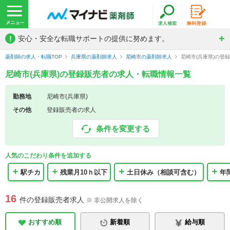
!
安心・安全な転職サポートの提供に努めます。
薬剤師の求人・転職TOP
兵庫県の薬剤師求人
尼崎市の薬剤師求人
尼崎市(兵庫県)の登
尼崎市(兵庫県)の登録販売者の求人・転職情報一覧
勤務地
尼崎市(兵庫県)
その他
登録販売者の求人
条件を変更する
人気のこだわり条件を追加する
駅チカ
残業月10ｈ以下
土日休み（相談可含む）
年
16
件の登録販売者求人
※ 非公開求人を除く
おすすめ順
新着順
給与順