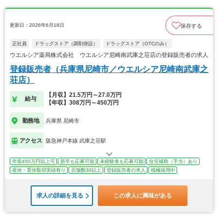
更新日：2026年6月18日
保存する
正社員
ドラッグストア（調剤併設）
ドラッグストア（OTCのみ）
ウエルシア薬局株式会社 ウエルシア尼崎南武庫之荘店の登録販売者の求人
登録販売者（兵庫県尼崎市／ウエルシア尼崎南武庫之
荘店）
【月収】21.5万円～27.0万円
給与
【年収】308万円～450万円
勤務地
兵庫県 尼崎市
アクセス
阪急神戸本線 武庫之荘駅
年収450万円以上可
新卒も応募可能
未経験者も応募可能
住宅補助（手当）あり
産休・育休取得実績有り
店舗数30以上
登録販売者の求人
積極採用中
求人の詳細を見る
この求人に興味がある