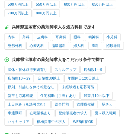
500万円以上
550万円以上
600万円以上
650万円以上
700万円以上
800万円以上
兵庫県宝塚市の薬剤師求人を処方科目で探す
内科
外科
皮膚科
耳鼻科
眼科
精神科
小児科
整形外科
心療内科
循環器科
婦人科
歯科
泌尿器科
兵庫県宝塚市の薬剤師求人をこだわり条件で探す
産休・育休取得実績有り
スキルアップ
店舗数1～9
店舗数10～29
店舗数30以上
年間休日120日以上
原則、引越しを伴う転勤なし
未経験者も応募可能
新卒も応募可能
住宅補助（手当）あり
残業月10ｈ以下
土日休み（相談可含む）
総合門前
管理職候補
駅チカ
車通勤可
在宅業務あり
登録販売者の求人
夏～秋入職可
ハイキャリア
積極採用中の求人
WEB面接OK