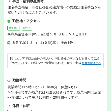
手当・福利厚生備考
住宅手当補足：※会社都合の遠方地への異動は住宅手当を考
慮いただける場合もございます。
勤務地・アクセス
車通勤可
駅チカ
兵庫県宝塚市平井5丁目1番40号 ＳＥＬＶＡビル1Ｆ
阪急宝塚本線「山本(兵庫)駅」 徒歩1分
同じエリアで似た条件の求人や、同じ路線の求人なども喜んでご紹
介いたします。お悩みやご希望があれば、ぜひご相談ください。
無料で相談する
勤務時間
就業時間1:09時00分～19時30分（休憩60分）
※年俸制ですが残業代は別途支給されます。残業時間は店舗
や時期によって平均10時間～20時間程度です。
休日・休暇