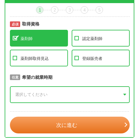
1
2
3
4
5
取得資格
必須
必須
薬剤師
認定薬剤師
薬剤師取得見込
登録販売者
取得予定年
希望の就業時期
必須
任意
年 3月
次に進む