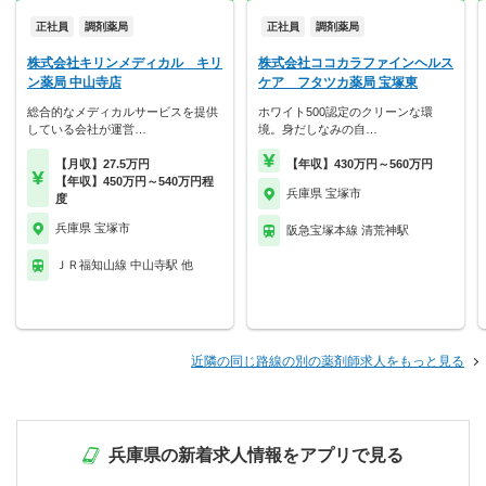
正社員
調剤薬局
正社員
調剤薬局
株式会社キリンメディカル キリ
株式会社ココカラファインヘルス
ン薬局 中山寺店
ケア フタツカ薬局 宝塚東
総合的なメディカルサービスを提供
ホワイト500認定のクリーンな環
している会社が運営…
境。身だしなみの自…
【月収】27.5万円
【年収】430万円～560万円
【年収】450万円～540万円程
兵庫県 宝塚市
度
兵庫県 宝塚市
阪急宝塚本線 清荒神駅
ＪＲ福知山線 中山寺駅 他
近隣の同じ路線の別の薬剤師求人をもっと見る
兵庫県の新着求人情報をアプリで見る