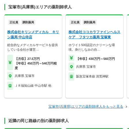
宝塚市(兵庫県)エリアの薬剤師求人
正社員
調剤薬局
正社員
調剤薬局
株式会社キリンメディカル キリ
株式会社ココカラファインヘルス
ン薬局 中山寺店
ケア フタツカ薬局 宝塚東
総合的なメディカルサービスを提供
ホワイト500認定のクリーンな環
している会社が運営…
境。身だしなみの自…
【月収】27.5万円
【年収】430万円～560万円
【年収】450万円～540万円程
兵庫県 宝塚市
度
兵庫県 宝塚市
阪急宝塚本線 清荒神駅
ＪＲ福知山線 中山寺駅 他
宝塚市(兵庫県)エリアの薬剤師求人をもっと見る
近隣の同じ路線の別の薬剤師求人