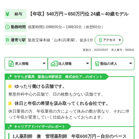
【年収】540万円～650万円位 24歳～40歳モデル
給与
勤務時間
就業時間1:09時00分～19時30分（休憩60分）
最寄り駅
阪急宝塚本線「山本(兵庫)駅」 徒歩1分
アクセス
更新日：2025/05/07 求人番号：560041
求人情報
法人情報
類似の求人
やすらぎ薬局 阪急山本駅前店 株式会社ア…のポイント
ゆったり働ける店舗です。
整形外科中心の店舗で、日の枚数も少ない店舗です。
休日と年収の希望を汲み取ってくれる会社です。
休日重視の方、年収重視の方によって休みの数が異なり、それに伴
って年収が変更していく仕組みをとっておられます。
キャリアアドバイザーのレポート
1人薬剤師 兼 管理薬剤師 年収600万円～自分のペース