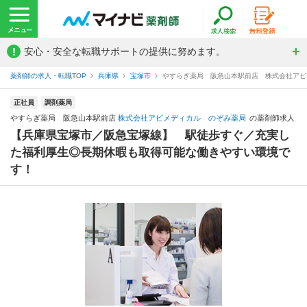
!
安心・安全な転職サポートの提供に努めます。
薬剤師の求人・転職TOP
兵庫県
宝塚市
やすらぎ薬局 阪急山本駅前店 株式会社アビ
正社員
調剤薬局
やすらぎ薬局 阪急山本駅前店
株式会社アビメディカル のぞみ薬局
の薬剤師求人
【兵庫県宝塚市／阪急宝塚線】 駅徒歩すぐ／充実し
た福利厚生◎長期休暇も取得可能な働きやすい環境で
す！