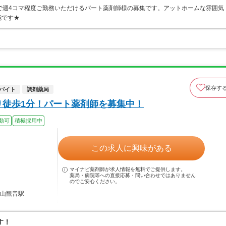
で週4コマ程度ご勤務いただけるパート薬剤師様の募集です。アットホームな雰囲気
能です★
保存す
バイト
調剤薬局
り徒歩1分！パート薬剤師を募集中！
勤可
積極採用中
この求人に興味がある
マイナビ薬剤師が求人情報を無料でご提供します。
薬局・病院等への直接応募・問い合わせではありません
のでご安心ください。
中山観音駅
す！