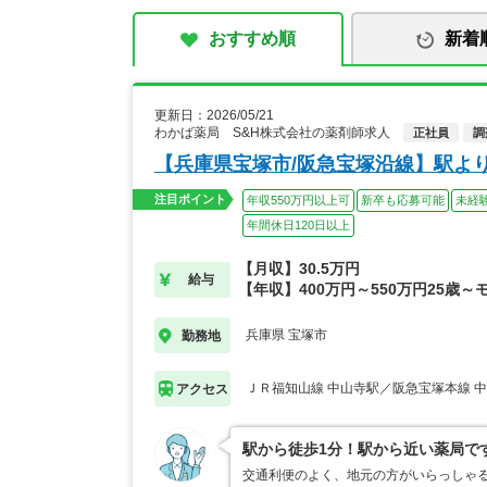
おすすめ順
新着
更新日：2026/05/21
わかば薬局 S&H株式会社の薬剤師求人
正社員
調
【兵庫県宝塚市/阪急宝塚沿線】駅よ
注目ポイント
年収550万円以上可
新卒も応募可能
未経
年間休日120日以上
【月収】30.5万円
給与
【年収】400万円～550万円25歳～
兵庫県 宝塚市
勤務地
ＪＲ福知山線 中山寺駅／阪急宝塚本線 
アクセス
駅から徒歩1分！駅から近い薬局で
交通利便のよく、地元の方がいらっしゃ