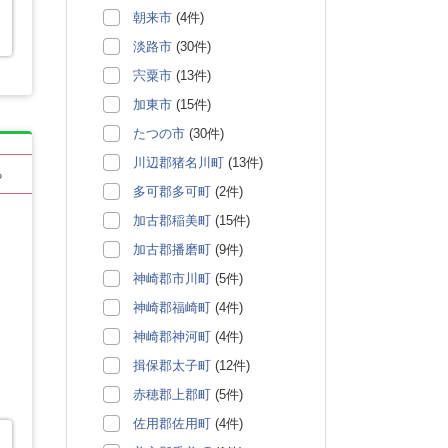
朝来市
(4件)
淡路市
(30件)
宍粟市
(13件)
加東市
(15件)
たつの市
(30件)
川辺郡猪名川町
(13件)
る
多可郡多可町
(2件)
加古郡稲美町
(15件)
加古郡播磨町
(9件)
神崎郡市川町
(5件)
神崎郡福崎町
(4件)
神崎郡神河町
(4件)
揖保郡太子町
(12件)
赤穂郡上郡町
(5件)
佐用郡佐用町
(4件)