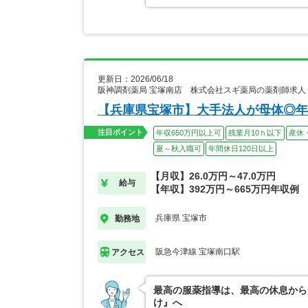
更新日：2026/06/18
阪神調剤薬局 宝塚南店 株式会社スギ薬局の薬剤師求人
【兵庫県宝塚市】大手法人が母体◎年
注目ポイント
年収650万円以上可
残業月10ｈ以下
産休
夏～秋入職可
年間休日120日以上
【月収】26.0万円～47.0万円
給与
【年収】392万円～665万円年収例
兵庫県 宝塚市
勤務地
阪急今津線 宝塚南口駅
アクセス
最高の服薬指導は、最高の休息から
け』へ