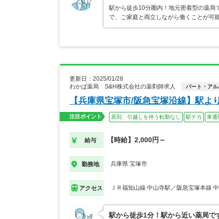
駅から徒歩10分圏内！地元密着型の薬局
で、ご家庭と両立しながら働くことが可
更新日：2025/01/28
わかば薬局 S&H株式会社の薬剤師求人
パート・アル
【兵庫県宝塚市/阪急宝塚沿線】駅よ
注目ポイント
原則、引越しを伴う転勤なし
駅チカ
車通
【時給】2,000円～
給与
兵庫県 宝塚市
勤務地
ＪＲ福知山線 中山寺駅／阪急宝塚本線 
アクセス
駅から徒歩1分！駅から近い薬局で