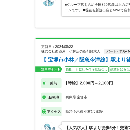
■グループ店を含め全国820店舗以上の
ーンです。 ■現在も新規出店とM&Aで
更新日：2024/05/22
株式会社西薬局 小林店の薬剤師求人
パート・アルバ
【 宝塚市小林／阪急今津線】駅より
注目ポイント
原則、引越しを伴う転勤なし
残業月10ｈ
【時給】2,000円～2,100円
給与
兵庫県 宝塚市
勤務地
阪急今津線 小林(兵庫)駅
アクセス
【人気求人】駅より徒歩5分！交通