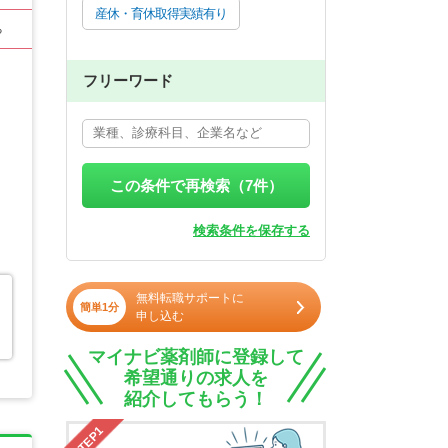
産休・育休取得実績有り
る
フリーワード
この条件で再検索（
7
件）
検索条件を保存する
無料転職サポートに
簡単1分
申し込む
マイナビ薬剤師に登録して
希望通りの求人を
紹介してもらう！
STEP1