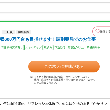
保存す
正社員
調剤薬局
収600万円台も目指せます！調剤薬局でのお仕事
・育休取得実績有り
スキルアップ
駅チカ
車通勤可
店舗数30以上
積極採用中
この求人に興味がある
マイナビ薬剤師が求人情報を無料でご提供します。
薬局・病院等への直接応募・問い合わせではありません
のでご安心ください。
。年2回の4連休、リフレッシュ休暇で、心にゆとりのある『かかりつ