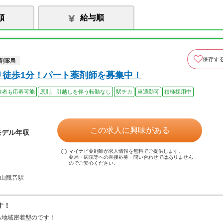
順
給与順
保存す
剤薬局
り徒歩1分！パート薬剤師を募集中！
験者も応募可能
原則、引越しを伴う転勤なし
駅チカ
車通勤可
積極採用中
この求人に興味がある
モデル年収
マイナビ薬剤師が求人情報を無料でご提供します。
薬局・病院等への直接応募・問い合わせではありません
のでご安心ください。
中山観音駅
す！
る地域密着型のです！