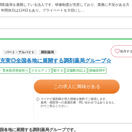
・調剤薬局を展開している法人です。研修制度が充実しており、業務に不安がある方
年間休日は124日もあり。プライベートを大切にし…
保存す
パート・アルバイト
調剤薬局
充実◎全国各地に展開する調剤薬局グループ☆
・育休取得実績有り
スキルアップ
駅チカ
店舗数30以上
積極採用中
この求人に興味がある
マイナビ薬剤師が求人情報を無料でご提供します。
薬局・病院等への直接応募・問い合わせではありません
のでご安心ください。
国各地に展開する調剤薬局グループです。