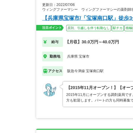
更新日：2022/07/06
ウィングファーマシー ウィングファーマシーの薬剤師
【兵庫県宝塚市/「宝塚南口駅」徒歩3
注目ポイント
原則、引越しを伴う転勤なし
駅チカ
積極
【月収】30.0万円～40.0万円
給与
兵庫県 宝塚市
勤務地
阪急今津線 宝塚南口駅
アクセス
【2015年11月オープン！】【オ
2015年11月にオープンする調剤薬局
方も歓迎します。パートの方も同時募集