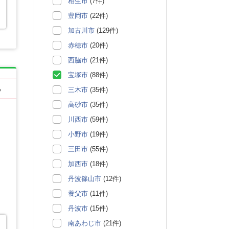
相生市
(7件)
豊岡市
(22件)
加古川市
(129件)
赤穂市
(20件)
西脇市
(21件)
宝塚市
(88件)
三木市
(35件)
る
高砂市
(35件)
川西市
(59件)
小野市
(19件)
三田市
(55件)
加西市
(18件)
丹波篠山市
(12件)
養父市
(11件)
丹波市
(15件)
南あわじ市
(21件)