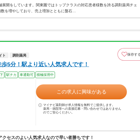
店舗展開をしています。関東圏ではトップクラスの対応患者様数を誇る調剤薬局チェ
店舗数を増やしており、売上増加とともに盤石…
保存す
イト
調剤薬局
徒歩5分！駅より近い人気求人です！
以下
駅チカ
車通勤可
積極採用中
この求人に興味がある
マイナビ薬剤師が求人情報を無料でご提供します。
薬局・病院等への直接応募・問い合わせではありません
のでご安心ください。
アクセスのよい人気求人なので早い者勝ちです！