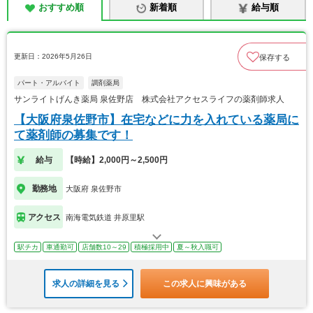
おすすめ順
新着順
給与順
更新日：2026年5月26日
保存する
パート・アルバイト
調剤薬局
サンライトげんき薬局 泉佐野店 株式会社アクセスライフの薬剤師求人
【大阪府泉佐野市】在宅などに力を入れている薬局に
て薬剤師の募集です！
給与
【時給】2,000円～2,500円
勤務地
大阪府 泉佐野市
アクセス
南海電気鉄道 井原里駅
駅チカ
車通勤可
店舗数10～29
積極採用中
夏～秋入職可
求人の詳細を見る
この求人に興味がある