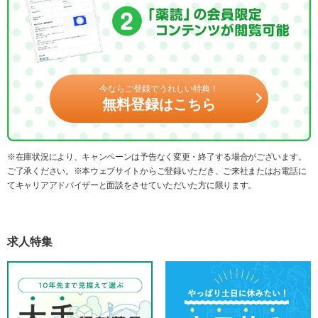
今ならご登録でうれしい特典！
無料登録はこちら
※在庫状況により、キャンペーンは予告なく変更・終了する場合がございます。
ご了承ください。※本ウェブサイトからご登録いただき、ご来社またはお電話に
てキャリアアドバイザーと面談をさせていただいた方に限ります。
求人特集