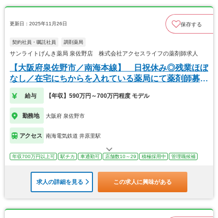
更新日：2025年11月26日
保存する
契約社員・嘱託社員
調剤薬局
サンライトげんき薬局 泉佐野店 株式会社アクセスライフの薬剤師求人
【大阪府泉佐野市／南海本線】 日祝休み◎残業ほぼ
なし／在宅にちからを入れている薬局にて薬剤師募
集！
給与
【年収】590万円～700万円程度 モデル
勤務地
大阪府 泉佐野市
アクセス
南海電気鉄道 井原里駅
年収700万円以上可
駅チカ
車通勤可
店舗数10～29
積極採用中
管理職候補
求人の詳細を見る
この求人に興味がある