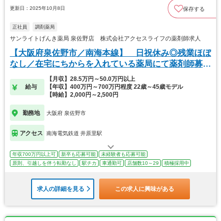
更新日：2025年10月8日
保存する
正社員
調剤薬局
サンライトげんき薬局 泉佐野店 株式会社アクセスライフの薬剤師求人
【大阪府泉佐野市／南海本線】 日祝休み◎残業ほぼ
なし／在宅にちからを入れている薬局にて薬剤師募
集！
【月収】28.5万円～50.0万円以上
給与
【年収】400万円～700万円程度 22歳～45歳モデル
【時給】2,000円～2,500円
勤務地
大阪府 泉佐野市
アクセス
南海電気鉄道 井原里駅
年収700万円以上可
新卒も応募可能
未経験者も応募可能
原則、引越しを伴う転勤なし
駅チカ
車通勤可
店舗数10～29
積極採用中
求人の詳細を見る
この求人に興味がある