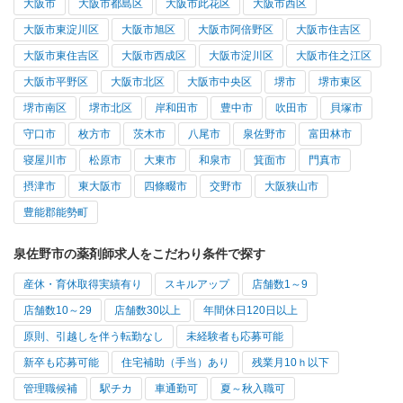
大阪市
大阪市都島区
大阪市此花区
大阪市西区
大阪市東淀川区
大阪市旭区
大阪市阿倍野区
大阪市住吉区
大阪市東住吉区
大阪市西成区
大阪市淀川区
大阪市住之江区
大阪市平野区
大阪市北区
大阪市中央区
堺市
堺市東区
堺市南区
堺市北区
岸和田市
豊中市
吹田市
貝塚市
守口市
枚方市
茨木市
八尾市
泉佐野市
富田林市
寝屋川市
松原市
大東市
和泉市
箕面市
門真市
摂津市
東大阪市
四條畷市
交野市
大阪狭山市
豊能郡能勢町
泉佐野市の薬剤師求人をこだわり条件で探す
産休・育休取得実績有り
スキルアップ
店舗数1～9
店舗数10～29
店舗数30以上
年間休日120日以上
原則、引越しを伴う転勤なし
未経験者も応募可能
新卒も応募可能
住宅補助（手当）あり
残業月10ｈ以下
管理職候補
駅チカ
車通勤可
夏～秋入職可