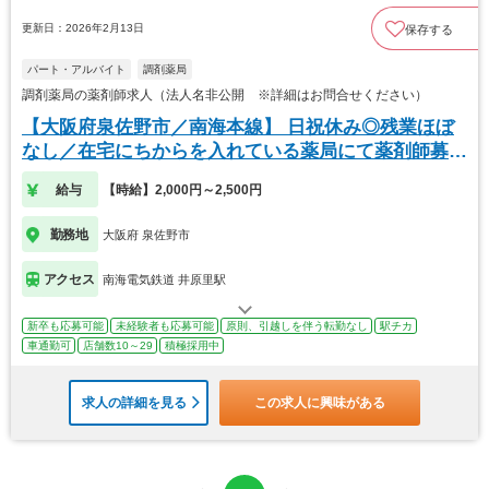
更新日：2026年2月13日
保存する
パート・アルバイト
調剤薬局
調剤薬局の薬剤師求人（法人名非公開 ※詳細はお問合せください）
【大阪府泉佐野市／南海本線】 日祝休み◎残業ほぼ
なし／在宅にちからを入れている薬局にて薬剤師募
集！
給与
【時給】2,000円～2,500円
勤務地
大阪府 泉佐野市
アクセス
南海電気鉄道 井原里駅
新卒も応募可能
未経験者も応募可能
原則、引越しを伴う転勤なし
駅チカ
車通勤可
店舗数10～29
積極採用中
求人の詳細を見る
この求人に興味がある