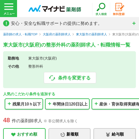
!
安心・安全な転職サポートの提供に努めます。
薬剤師の求人・転職TOP
大阪府の薬剤師求人
東大阪市の薬剤師求人
東大阪市(大阪府)
東大阪市(大阪府)の整形外科の薬剤師求人・転職情報一覧
勤務地
東大阪市(大阪府)
その他
整形外科
条件を変更する
人気のこだわり条件を追加する
残業月10ｈ以下
年間休日120日以上
産休・育休取得実績
48
件の薬剤師求人
※ 非公開求人を除く
おすすめ順
新着順
給与順