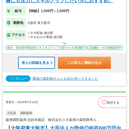
療にも注力しスキルアップしたい方におすすめ。
給与
【時給】1,500円～1,500円
勤務地
大阪府 東大阪市
ＪＲ片町線 放出駅
アクセス
ＪＲおおさか東線 放出駅
産休・育休取得実績有り
スキルアップ
駅チカ
車通勤可
店舗数1～9
積極採用中
求人の詳細を見る
この求人に興味がある
職場の薬剤師さんにお話を伺ってきました
インタビュー
更新日：2026年6月18日
保存する
正社員
調剤薬局
阪神調剤薬局 近鉄布施店 株式会社スギ薬局の薬剤師求人
【大阪府東大阪市】大手法人が母体◎年収600万円台