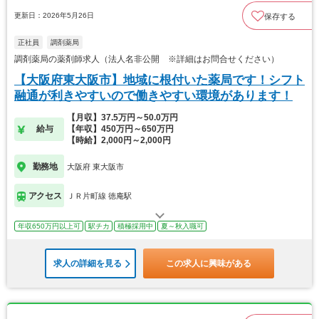
更新日：2026年5月26日
保存する
正社員
調剤薬局
調剤薬局の薬剤師求人（法人名非公開 ※詳細はお問合せください）
【大阪府東大阪市】地域に根付いた薬局です！シフト
融通が利きやすいので働きやすい環境があります！
【月収】37.5万円～50.0万円
給与
【年収】450万円～650万円
【時給】2,000円～2,000円
勤務地
大阪府 東大阪市
アクセス
ＪＲ片町線 徳庵駅
年収650万円以上可
駅チカ
積極採用中
夏～秋入職可
求人の詳細を見る
この求人に興味がある