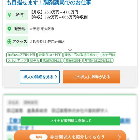
も目指せます！調剤薬局でのお仕事
【月収】26.0万円～47.0万円
給与
【年収】392万円～665万円年収例
勤務地
大阪府 東大阪市
アクセス
近鉄奈良線 若江岩田駅
年収650万円以上可
残業月10ｈ以下
産休・育休取得実績有り
総合門前
スキルアップ
駅チカ
店舗数30以上
積極採用中
年間休日120日以上
求人の詳細を見る
この求人に興味がある