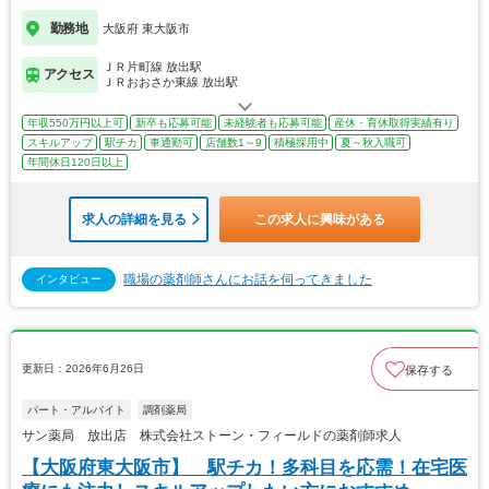
勤務地
大阪府 東大阪市
ＪＲ片町線 放出駅
アクセス
ＪＲおおさか東線 放出駅
年収550万円以上可
新卒も応募可能
未経験者も応募可能
産休・育休取得実績有り
スキルアップ
駅チカ
車通勤可
店舗数1～9
積極採用中
夏～秋入職可
年間休日120日以上
求人の詳細を見る
この求人に興味がある
職場の薬剤師さんにお話を伺ってきました
インタビュー
更新日：2026年6月26日
保存する
パート・アルバイト
調剤薬局
サン薬局 放出店 株式会社ストーン・フィールドの薬剤師求人
【大阪府東大阪市】 駅チカ！多科目を応需！在宅医