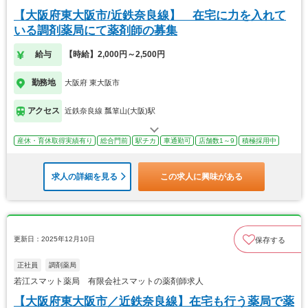
【大阪府東大阪市/近鉄奈良線】 在宅に力を入れて
いる調剤薬局にて薬剤師の募集
給与
【時給】2,000円～2,500円
勤務地
大阪府 東大阪市
アクセス
近鉄奈良線 瓢箪山(大阪)駅
産休・育休取得実績有り
総合門前
駅チカ
車通勤可
店舗数1～9
積極採用中
求人の詳細を見る
この求人に興味がある
更新日：2025年12月10日
保存する
正社員
調剤薬局
若江スマット薬局 有限会社スマットの薬剤師求人
【大阪府東大阪市／近鉄奈良線】在宅も行う薬局で薬