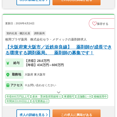
更新日：2026年4月24日
保存する
契約社員・嘱託社員
調剤薬局
枚岡プラザ薬局 株式会社セラ・メディックの薬剤師求人
【大阪府東大阪市／近鉄奈良線】 薬剤師が成長でき
る環境する調剤薬局。 薬剤師の募集です！
【月収】28.0万円
給与
【年収】434万円～600万円
勤務地
大阪府 東大阪市
アクセス
※お問い合わせください
年収600万円以上可
産休・育休取得実績有り
車通勤可
店舗数1～9
積極採用中
年間休日120日以上
在宅業務あり
求人の詳細を見る
この求人に興味がある