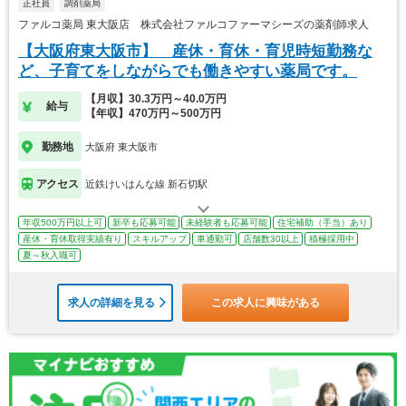
正社員
調剤薬局
ファルコ薬局 東大阪店 株式会社ファルコファーマシーズの薬剤師求人
【大阪府東大阪市】 産休・育休・育児時短勤務な
ど、子育てをしながらでも働きやすい薬局です。
【月収】30.3万円～40.0万円
給与
【年収】470万円～500万円
勤務地
大阪府 東大阪市
アクセス
近鉄けいはんな線 新石切駅
年収500万円以上可
新卒も応募可能
未経験者も応募可能
住宅補助（手当）あり
産休・育休取得実績有り
スキルアップ
車通勤可
店舗数30以上
積極採用中
夏～秋入職可
求人の詳細を見る
この求人に興味がある