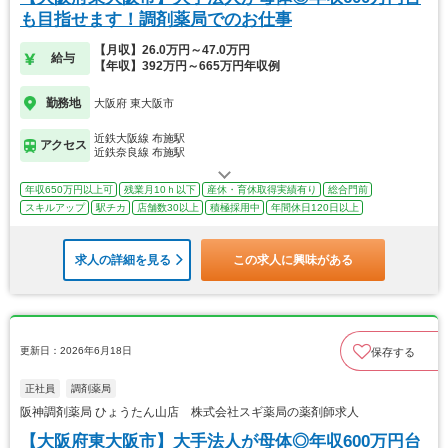
も目指せます！調剤薬局でのお仕事
【月収】26.0万円～47.0万円
給与
【年収】392万円～665万円年収例
勤務地
大阪府 東大阪市
近鉄大阪線 布施駅
アクセス
近鉄奈良線 布施駅
年収650万円以上可
残業月10ｈ以下
産休・育休取得実績有り
総合門前
スキルアップ
駅チカ
店舗数30以上
積極採用中
年間休日120日以上
求人の詳細を見る
この求人に興味がある
更新日：2026年6月18日
保存する
正社員
調剤薬局
阪神調剤薬局 ひょうたん山店 株式会社スギ薬局の薬剤師求人
【大阪府東大阪市】大手法人が母体◎年収600万円台