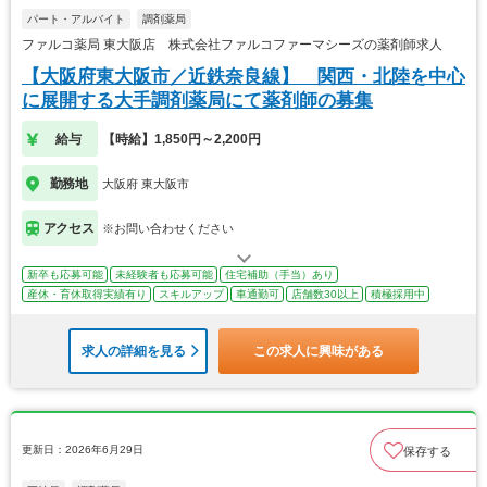
パート・アルバイト
調剤薬局
ファルコ薬局 東大阪店 株式会社ファルコファーマシーズの薬剤師求人
【大阪府東大阪市／近鉄奈良線】 関西・北陸を中心
に展開する大手調剤薬局にて薬剤師の募集
給与
【時給】1,850円～2,200円
勤務地
大阪府 東大阪市
アクセス
※お問い合わせください
新卒も応募可能
未経験者も応募可能
住宅補助（手当）あり
産休・育休取得実績有り
スキルアップ
車通勤可
店舗数30以上
積極採用中
求人の詳細を見る
この求人に興味がある
更新日：2026年6月29日
保存する