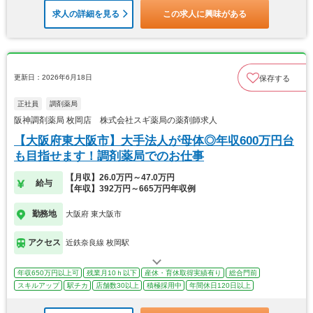
求人の詳細を見る
この求人に興味がある
更新日：2026年6月18日
保存する
正社員
調剤薬局
阪神調剤薬局 枚岡店 株式会社スギ薬局の薬剤師求人
【大阪府東大阪市】大手法人が母体◎年収600万円台
も目指せます！調剤薬局でのお仕事
【月収】26.0万円～47.0万円
給与
【年収】392万円～665万円年収例
勤務地
大阪府 東大阪市
アクセス
近鉄奈良線 枚岡駅
年収650万円以上可
残業月10ｈ以下
産休・育休取得実績有り
総合門前
スキルアップ
駅チカ
店舗数30以上
積極採用中
年間休日120日以上