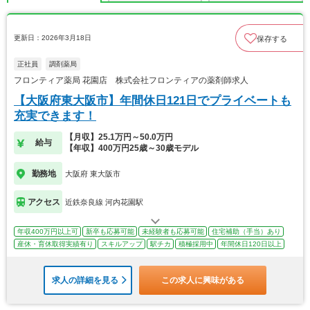
更新日：2026年3月18日
保存する
正社員
調剤薬局
フロンティア薬局 花園店 株式会社フロンティアの薬剤師求人
【大阪府東大阪市】年間休日121日でプライベートも
充実できます！
【月収】25.1万円～50.0万円
給与
【年収】400万円25歳～30歳モデル
勤務地
大阪府 東大阪市
アクセス
近鉄奈良線 河内花園駅
年収400万円以上可
新卒も応募可能
未経験者も応募可能
住宅補助（手当）あり
産休・育休取得実績有り
スキルアップ
駅チカ
積極採用中
年間休日120日以上
求人の詳細を見る
この求人に興味がある