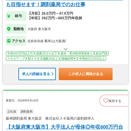
も目指せます！調剤薬局でのお仕事
【月収】26.0万円～47.0万円
給与
【年収】392万円～665万円年収例
勤務地
大阪府 東大阪市
アクセス
近鉄奈良線 瓢箪山(大阪)駅
年収650万円以上可
残業月10ｈ以下
産休・育休取得実績有り
総合門前
スキルアップ
駅チカ
店舗数30以上
積極採用中
年間休日120日以上
求人の詳細を見る
この求人に興味がある
更新日：2026年6月18日
保存する
正社員
調剤薬局
阪神調剤薬局 東大阪店 株式会社スギ薬局の薬剤師求人
【大阪府東大阪市】大手法人が母体◎年収600万円台