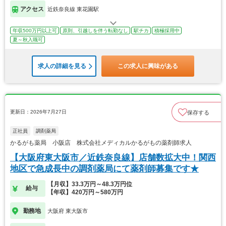
アクセス
近鉄奈良線 東花園駅
年収500万円以上可
原則、引越しを伴う転勤なし
駅チカ
積極採用中
夏～秋入職可
求人の詳細を見る
この求人に興味がある
更新日：2026年7月27日
保存する
正社員
調剤薬局
かるがも薬局 小阪店 株式会社メディカルかるがもの薬剤師求人
【大阪府東大阪市／近鉄奈良線】店舗数拡大中！関西
地区で急成長中の調剤薬局にて薬剤師募集です★
【月収】33.3万円～48.3万円位
給与
【年収】420万円～580万円
勤務地
大阪府 東大阪市