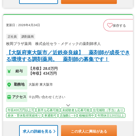
更新日：2026年4月24日
保存する
正社員
調剤薬局
枚岡プラザ薬局 株式会社セラ・メディックの薬剤師求人
【大阪府東大阪市／近鉄奈良線】 薬剤師が成長でき
る環境する調剤薬局。 薬剤師の募集です！
【月収】28.0万円
給与
【年収】434万円
勤務地
大阪府 東大阪市
アクセス
※お問い合わせください
年収400万円以上可
新卒も応募可能
未経験者も応募可能
住宅補助（手当）あり
産休・育休取得実績有り
車通勤可
店舗数1～9
積極採用中
年間休日120日以上
求人の詳細を見る
この求人に興味がある