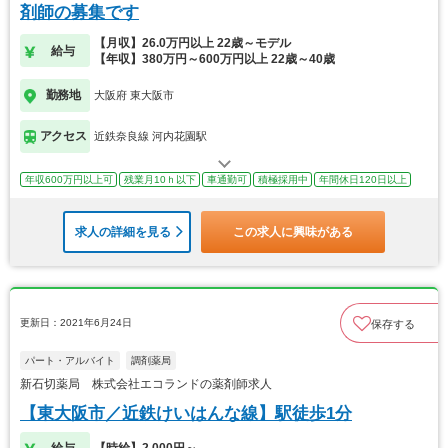
剤師の募集です
【月収】26.0万円以上 22歳～モデル
給与
【年収】380万円～600万円以上 22歳～40歳
勤務地
大阪府 東大阪市
アクセス
近鉄奈良線 河内花園駅
年収600万円以上可
残業月10ｈ以下
車通勤可
積極採用中
年間休日120日以上
求人の詳細を見る
この求人に興味がある
更新日：2021年6月24日
保存する
パート・アルバイト
調剤薬局
新石切薬局 株式会社エコランドの薬剤師求人
【東大阪市／近鉄けいはんな線】駅徒歩1分