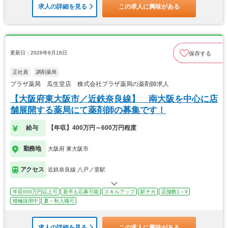
求人の詳細を見る
この求人に興味がある
更新日：2026年6月18日
保存する
正社員
調剤薬局
プラザ薬局 瓜生堂店 株式会社プラザ薬局の薬剤師求人
【大阪府東大阪市／近鉄奈良線】 南大阪を中心に店
舗展開する薬局にて薬剤師の募集です！
給与
【年収】400万円～600万円程度
勤務地
大阪府 東大阪市
アクセス
近鉄奈良線 八戸ノ里駅
年収600万円以上可
新卒も応募可能
スキルアップ
駅チカ
店舗数1～9
積極採用中
夏～秋入職可
求人の詳細を見る
この求人に興味がある