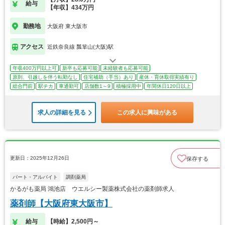
給与
【年収】434万円
勤務地
大阪府 東大阪市
アクセス
近鉄奈良線 瓢箪山(大阪)駅
年収400万円以上可
新卒も応募可能
未経験者も応募可能
原則、引越しを伴う転勤なし
住宅補助（手当）あり
産休・育休取得実績有り
総合門前
駅チカ
車通勤可
店舗数1～9
積極採用中
年間休日120日以上
求人の詳細を見る
この求人に興味がある
更新日：2025年12月26日
保存する
パート・アルバイト
調剤薬局
かるがも薬局 鴻池店 ウエルシー製薬株式会社の薬剤師求人
薬剤師【大阪府東大阪市】
給与
【時給】2,500円～