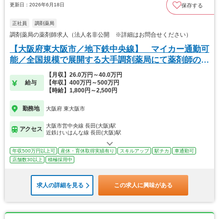
更新日：2026年6月18日
保存する
正社員
調剤薬局
調剤薬局の薬剤師求人（法人名非公開 ※詳細はお問合せください）
【大阪府東大阪市／地下鉄中央線】 マイカー通勤可
能／全国規模で展開する大手調剤薬局にて薬剤師の募
集
【月収】26.0万円～40.0万円
給与
【年収】400万円～500万円
【時給】1,800円～2,500円
勤務地
大阪府 東大阪市
大阪市営中央線 長田(大阪)駅
アクセス
近鉄けいはんな線 長田(大阪)駅
年収500万円以上可
産休・育休取得実績有り
スキルアップ
駅チカ
車通勤可
店舗数30以上
積極採用中
求人の詳細を見る
この求人に興味がある