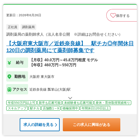
更新日：2026年6月26日
保存する
正社員
調剤薬局
調剤薬局の薬剤師求人（法人名非公開 ※詳細はお問合せください）
【大阪府東大阪市／近鉄奈良線】 駅チカ◎年間休日
120日の調剤薬局にて薬剤師募集です
【月収】40.0万円～45.8万円程度 モデル
給与
【年収】460万円～550万円
勤務地
大阪府 東大阪市
アクセス
近鉄奈良線 瓢箪山(大阪)駅
年収550万円以上可
新卒も応募可能
未経験者も応募可能
産休・育休取得実績有り
スキルアップ
駅チカ
店舗数1～9
積極採用中
年間休日120日以上
求人の詳細を見る
この求人に興味がある