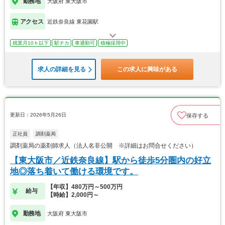
勤務地
大阪府 東大阪市
アクセス
近鉄奈良線 東花園駅
残業月10ｈ以下
駅チカ
車通勤可
積極採用中
求人の詳細を見る
この求人に興味がある
更新日：2026年5月26日
保存する
正社員
調剤薬局
調剤薬局の薬剤師求人（法人名非公開 ※詳細はお問合せください）
【東大阪市／近鉄奈良線】駅から徒歩5分圏内の好立
地◎落ち着いて働ける環境です。
【年収】480万円～500万円
給与
【時給】2,000円～
勤務地
大阪府 東大阪市