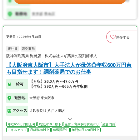
更新日：2026年6月18日
保存する
正社員
調剤薬局
阪神調剤薬局 御厨店 株式会社スギ薬局の薬剤師求人
【大阪府東大阪市】大手法人が母体◎年収600万円台
も目指せます！調剤薬局でのお仕事
【月収】26.0万円～47.0万円
給与
【年収】392万円～665万円年収例
勤務地
大阪府 東大阪市
アクセス
近鉄奈良線 八戸ノ里駅
年収650万円以上可
残業月10ｈ以下
産休・育休取得実績有り
総合門前
スキルアップ
店舗数30以上
積極採用中
年間休日120日以上