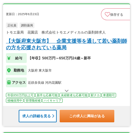
更新日：2025年6月23日
保存する
正社員
調剤薬局
トモエ薬局 花園店 株式会社トモエメディカルの薬剤師求人
【大阪府東大阪市】 企業支援等を通して若い薬剤師
の方を応援されている薬局
給与
【年収】500万円～650万円24歳～新卒
勤務地
大阪府 東大阪市
アクセス
近鉄奈良線 河内花園駅
年収650万円以上可
新卒も応募可能
未経験者も応募可能
駅チカ
車通勤可
積極採用中
管理職候補
ハイキャリア
求人の詳細を見る
この求人に興味がある