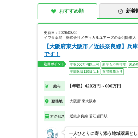
おすすめ順
新着
更新日：2026/08/05
イワタ薬局 株式会社メディカルユアーズの薬剤師求人
【大阪府東大阪市／近鉄奈良線】兵庫
です！
注目ポイント
年収600万円以上可
新卒も応募可能
未経
年間休日120日以上
在宅業務あり
【年収】420万円～600万円
給与
大阪府 東大阪市
勤務地
近鉄奈良線 若江岩田駅
アクセス
一人ひとりに寄り添う地域薬局とし