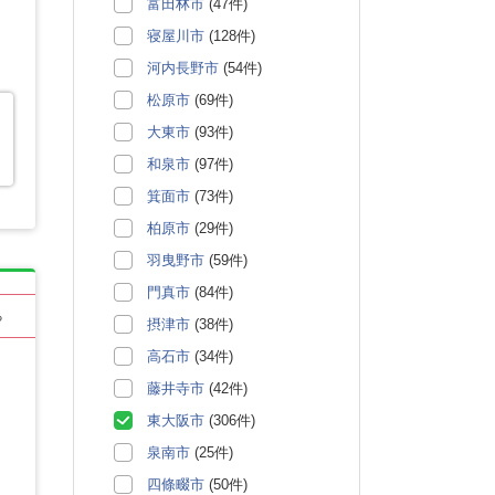
富田林市
(47件)
寝屋川市
(128件)
河内長野市
(54件)
松原市
(69件)
大東市
(93件)
和泉市
(97件)
箕面市
(73件)
柏原市
(29件)
羽曳野市
(59件)
門真市
(84件)
る
摂津市
(38件)
高石市
(34件)
藤井寺市
(42件)
東大阪市
(306件)
泉南市
(25件)
四條畷市
(50件)