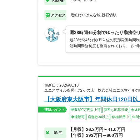
近鉄けいはんな線 新石切駅
アクセス
週38時間45分制でゆったり勤務◎
週38時間45分制(月単位の変形労働時
短時間勤務制度も整備されており、その取
更新日：2026/06/18
ユニスマイル薬局 はなぞの店 株式会社ユニスマイルの
【大阪府東大阪市】年間休日120日
注目ポイント
年収600万円以上可
新卒も応募可能
未経
車通勤可
店舗数30以上
積極採用中
年間
【月収】26.2万円～41.0万円
給与
【年収】393万円～600万円