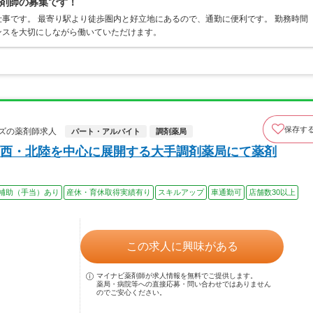
薬剤師の募集です！
事です。 最寄り駅より徒歩圏内と好立地にあるので、通勤に便利です。 勤務時間
ンスを大切にしながら働いていただけます。
保存す
ズの薬剤師求人
パート・アルバイト
調剤薬局
西・北陸を中心に展開する大手調剤薬局にて薬剤
補助（手当）あり
産休・育休取得実績有り
スキルアップ
車通勤可
店舗数30以上
この求人に興味がある
マイナビ薬剤師が求人情報を無料でご提供します。
薬局・病院等への直接応募・問い合わせではありません
のでご安心ください。