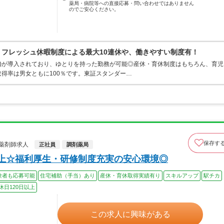
薬局・病院等への直接応募・問い合わせではありません
のでご安心ください。
リフレッシュ休暇制度による最大10連休や、働きやすい制度有！
間制)が導入されており、ゆとりを持った勤務が可能◎産休・育休制度はもちろん、育児
得率は男女ともに100％です。東証スタンダー…
保存す
薬剤師求人
正社員
調剤薬局
以上☆福利厚生・研修制度充実の安心環境◎
験者も応募可能
住宅補助（手当）あり
産休・育休取得実績有り
スキルアップ
駅チカ
休日120日以上
この求人に興味がある