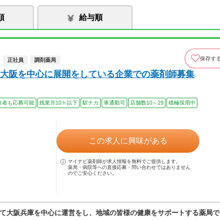
順
給与順
保存す
正社員
調剤薬局
大阪を中心に展開をしている企業での薬剤師募集
験者も応募可能
残業月10ｈ以下
駅チカ
車通勤可
店舗数10～29
積極採用中
この求人に興味がある
マイナビ薬剤師が求人情報を無料でご提供します。
薬局・病院等への直接応募・問い合わせではありません
のでご安心ください。
て大阪兵庫を中心に運営をし、地域の皆様の健康をサポートする薬局で