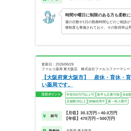
時間や曜日に制限のある方も柔軟に
週の日数や1日の勤務時間などのご相談
務制度も整備されており、その取得率は男
更新日：2026/06/29
ファルコ薬局 東大阪店 株式会社ファルコファーマシー
【大阪府東大阪市】 産休・育休・育
い薬局です。
注目ポイント
年収500万円以上可
新卒も応募可能
未経
店舗数30以上
積極採用中
夏～秋入職可
【月収】30.3万円～40.0万円
給与
【年収】470万円～500万円
大阪府 東大阪市
勤務地