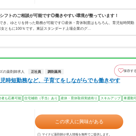
シフトのご相談が可能です◎働きやすい環境が整っています！
ができ、ゆとりを持った勤務が可能です◎産休・育休制度はもちろん、育児短時間勤
女ともに100％です。東証スタンダード上場企業のグ…
保存す
ズの薬剤師求人
正社員
調剤薬局
児時短勤務など、子育てをしながらでも働きやす
験者も応募可能
住宅補助（手当）あり
産休・育休取得実績有り
スキルアップ
車通勤
この求人に興味がある
マイナビ薬剤師が求人情報を無料でご提供します。