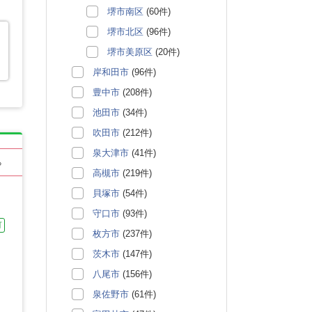
堺市南区
(60件)
堺市北区
(96件)
堺市美原区
(20件)
岸和田市
(96件)
豊中市
(208件)
池田市
(34件)
吹田市
(212件)
泉大津市
(41件)
る
高槻市
(219件)
貝塚市
(54件)
守口市
(93件)
可
枚方市
(237件)
茨木市
(147件)
八尾市
(156件)
泉佐野市
(61件)