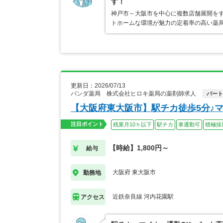
す！
神戸市～大阪市を中心に複数店舗展開を
トホームな環境が魅力の定着率の高い薬局
更新日：2026/07/13
パンダ薬局 株式会社ヒロキ薬局の薬剤師求人
パート
【大阪府東大阪市】駅チカ徒歩5分♪
注目ポイント
残業月10ｈ以下
駅チカ
車通勤可
積極採
【時給】1,800円～
給与
大阪府 東大阪市
勤務地
近鉄奈良線 河内花園駅
アクセス