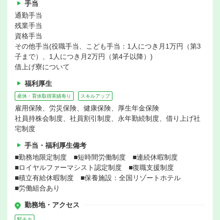
手当
通勤手当
残業手当
資格手当
その他手当(役職手当、こども手当：1人につき月1万円（第3
子まで）、1人につき月2万円（第4子以降）)
借上げ寮について
福利厚生
産休・育休取得実績有り
スキルアップ
雇用保険、労災保険、健康保険、厚生年金保険
社員持株会制度、社員割引制度、永年勤続制度、借り上げ社
宅制度
手当・福利厚生備考
■勤務地限定制度 ■短時間労働制度 ■連続休暇制度
■ロイヤルファーマシスト認定制度 ■復職支援制度
■積立有給休暇制度 ■保養施設：全国リゾートホテル
■労働組合あり
勤務地・アクセス
駅チカ