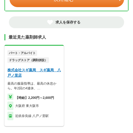
求人を保存する
最近見た薬剤師求人
パート・アルバイト
ドラッグストア（調剤併設）
株式会社スギ薬局 スギ薬局 八
戸ノ里店
最高の服薬指導は、最高の休息か
ら。年2回の4連休、…
【時給】2,200円～2,600円
大阪府 東大阪市
近鉄奈良線 八戸ノ里駅