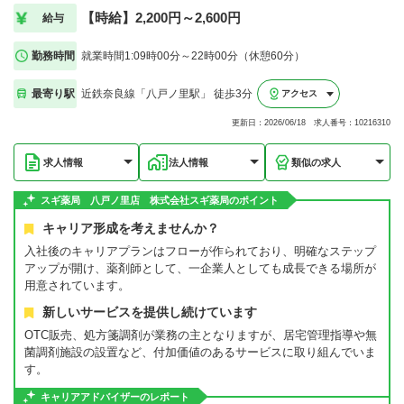
【時給】2,200円～2,600円
給与
勤務時間
就業時間1:09時00分～22時00分（休憩60分）
最寄り駅
近鉄奈良線「八戸ノ里駅」 徒歩3分
アクセス
更新日：2026/06/18 求人番号：10216310
求人情報
法人情報
類似の求人
スギ薬局 八戸ノ里店 株式会社スギ薬局のポイント
キャリア形成を考えませんか？
入社後のキャリアプランはフローが作られており、明確なステップ
アップが開け、薬剤師として、一企業人としても成長できる場所が
用意されています。
新しいサービスを提供し続けています
OTC販売、処方箋調剤が業務の主となりますが、居宅管理指導や無
菌調剤施設の設置など、付加価値のあるサービスに取り組んでいま
す。
キャリアアドバイザーのレポート