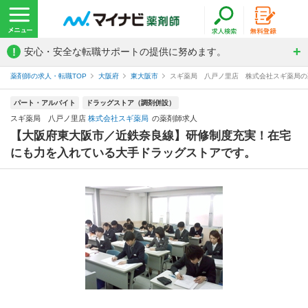
!
安心・安全な転職サポートの提供に努めます。
薬剤師の求人・転職TOP
大阪府
東大阪市
スギ薬局 八戸ノ里店 株式会社スギ薬局の
パート・アルバイト
ドラッグストア（調剤併設）
スギ薬局 八戸ノ里店
株式会社スギ薬局
の薬剤師求人
【大阪府東大阪市／近鉄奈良線】研修制度充実！在宅
にも力を入れている大手ドラッグストアです。