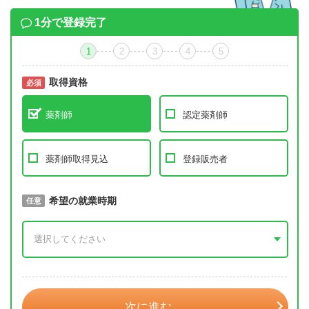
1分で登録完了
1
2
3
4
5
取得資格
必須
必須
薬剤師
認定薬剤師
薬剤師取得見込
登録販売者
取得予定年
希望の就業時期
必須
任意
年 3月
次に進む