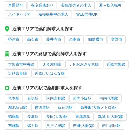
車通勤可
在宅業務あり
登録販売者の求人
夏～秋入職可
ハイキャリア
積極採用中の求人
WEB面接OK
近隣エリアで薬剤師求人を探す
摂津市
高石市
藤井寺市
泉南市
四條畷市
交野市
近隣エリアの路線で薬剤師求人を探す
大阪市営中央線
ＪＲ片町線
ＪＲおおさか東線
近鉄大阪線
近鉄奈良線
近鉄けいはんな線
近隣エリアの駅で薬剤師求人を探す
荒本駅
石切駅
河内永和駅
河内小阪駅
河内花園駅
鴻池新田駅
俊徳道駅
新石切駅
高井田(大阪メトロ)駅
徳庵駅
長瀬駅
長田(大阪)駅
東花園駅
瓢箪山(大阪)駅
布施駅
弥刀駅
八戸ノ里駅
吉田(大阪)駅
若江岩田駅