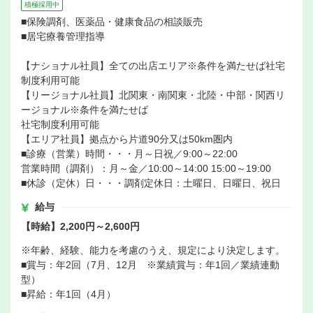
積極採用中
■保険調剤、医薬品・健康食品の相談販売
■居宅療養管理指導
【ナショナル社員】全ての出店エリア※条件を満たせば社宅
制度利用可能
【リージョナル社員】北関東・南関東・北陸・中部・関西リ
ージョナル※条件を満たせば
社宅制度利用可能
【エリア社員】拠点から片道90分又は50km圏内
■診療（営業）時間・・・月～日祝／9:00～22:00
営業時間（調剤）：月～金／10:00～14:00 15:00～19:00
■休診（定休）日・・・調剤定休日：土曜日、日曜日、祝日
給与
【時給】2,200円～2,600円
※年齢、経験、能力を考慮のうえ、規定により決定します。
■賞与：年2回（7月、12月 ※業績賞与：年1回／業績連動
型）
■昇給：年1回（4月）