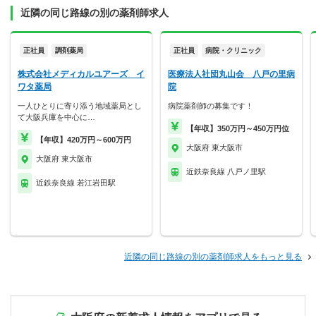
近隣の同じ路線の別の薬剤師求人
正社員
調剤薬局
正社員
病院・クリニック
株式会社メディカルユアーズ イ
医療法人社団丸山会 八戸の里病
ワタ薬局
院
一人ひとりに寄り添う地域薬局とし
病院薬剤師の募集です！
て大阪兵庫を中心に…
【年収】350万円～450万円位
【年収】420万円～600万円
大阪府 東大阪市
大阪府 東大阪市
近鉄奈良線 八戸ノ里駅
近鉄奈良線 若江岩田駅
近隣の同じ路線の別の薬剤師求人をもっと見る