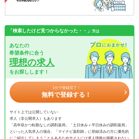
「検索したけど見つからなかった・・」
方は
あなたの
希望条件に合う
理想の求人
をお探しします！
1分で登録完了！
無料で登録する！
サイト上では公開していない
求人（非公開求人）もあります
「高年収かつ転勤なしの調剤薬局」「土日休み＋平日休みの調剤薬局」
といった人気求人の場合、「マイナビ薬剤師」に登録済みの方に優先的
にご紹介してしまうこともあるためサイトには求人情報が掲載されない