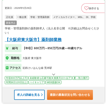
更新日：2026年5月26日
保存する
正社員
一般企業
学術・管理薬剤師
メディカルライター、 MSL、 DI、学術
募集停止
学術・管理薬剤師の薬剤師求人（法人名非公開 ※詳細はお問合せくださ
い）
【大阪府東大阪市】薬剤師業務
給与
【年収】600万円～850万円26歳～48歳モデル
勤務地
大阪府 東大阪市
アクセス
近鉄けいはんな線 荒本駅
年収800万円以上可
未経験者も応募可能
残業月10ｈ以下
夏～秋入職可
年間休日120日以上
ハイキャリア
WEB面接OK
求人の詳細を見る
最新の募集状況を問い合わせる