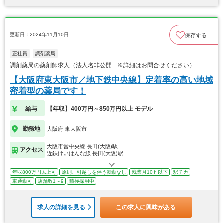
更新日：2024年11月10日
保存する
正社員
調剤薬局
調剤薬局の薬剤師求人（法人名非公開 ※詳細はお問合せください）
【大阪府東大阪市／地下鉄中央線】定着率の高い地域
密着型の薬局です！
給与
【年収】400万円～850万円以上 モデル
勤務地
大阪府 東大阪市
大阪市営中央線 長田(大阪)駅
アクセス
近鉄けいはんな線 長田(大阪)駅
年収800万円以上可
原則、引越しを伴う転勤なし
残業月10ｈ以下
駅チカ
車通勤可
店舗数1～9
積極採用中
求人の詳細を見る
この求人に興味がある