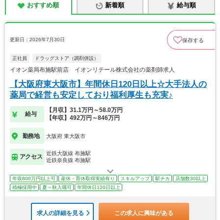
おすすめ順
新着順
給与順
更新日：2026年7月30日
保存する
正社員
ドラッグストア（調剤併設）
イオン薬局布施駅前店 イオンリテール株式会社の薬剤師求人
【大阪府東大阪市】年間休日120日以上☆大手法人の
薬局で経営も安定しており福利厚生も充実♪
【月収】31.1万円～58.0万円
給与
【年収】492万円～846万円
勤務地
大阪府 東大阪市
近鉄大阪線 布施駅
アクセス
近鉄奈良線 布施駅
年収800万円以上可
産休・育休取得実績有り
スキルアップ
駅チカ
店舗数30以上
積極採用中
夏～秋入職可
年間休日120日以上
求人の詳細を見る
この求人に興味がある