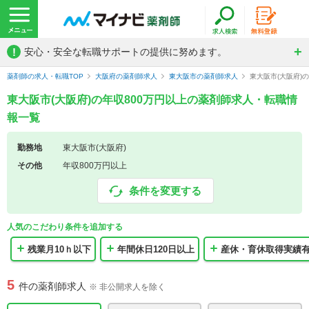
!
安心・安全な転職サポートの提供に努めます。
薬剤師の求人・転職TOP
大阪府の薬剤師求人
東大阪市の薬剤師求人
東大阪市(大阪府)
東大阪市(大阪府)の年収800万円以上の薬剤師求人・転職情
報一覧
勤務地
東大阪市(大阪府)
その他
年収800万円以上
条件を変更する
人気のこだわり条件を追加する
残業月10ｈ以下
年間休日120日以上
産休・育休取得実績
5
件の薬剤師求人
※ 非公開求人を除く