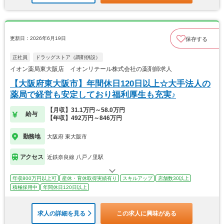
更新日：2026年6月19日
保存する
正社員
ドラッグストア（調剤併設）
イオン薬局東大阪店 イオンリテール株式会社の薬剤師求人
【大阪府東大阪市】年間休日120日以上☆大手法人の
薬局で経営も安定しており福利厚生も充実♪
【月収】31.1万円～58.0万円
給与
【年収】492万円～846万円
勤務地
大阪府 東大阪市
アクセス
近鉄奈良線 八戸ノ里駅
年収800万円以上可
産休・育休取得実績有り
スキルアップ
店舗数30以上
積極採用中
年間休日120日以上
求人の詳細を見る
この求人に興味がある