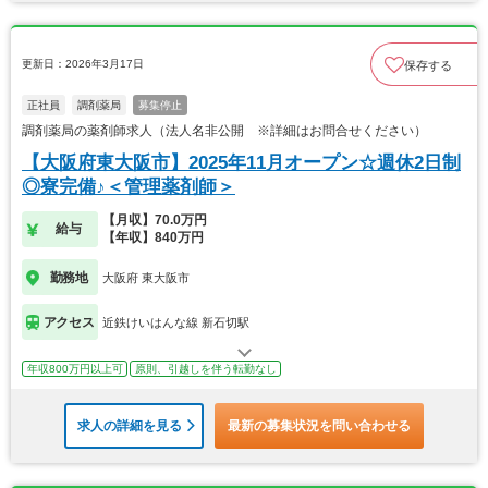
更新日：2026年3月17日
保存する
正社員
調剤薬局
募集停止
調剤薬局の薬剤師求人（法人名非公開 ※詳細はお問合せください）
【大阪府東大阪市】2025年11月オープン☆週休2日制
◎寮完備♪＜管理薬剤師＞
【月収】70.0万円
給与
【年収】840万円
勤務地
大阪府 東大阪市
アクセス
近鉄けいはんな線 新石切駅
年収800万円以上可
原則、引越しを伴う転勤なし
求人の詳細を見る
最新の募集状況を問い合わせる