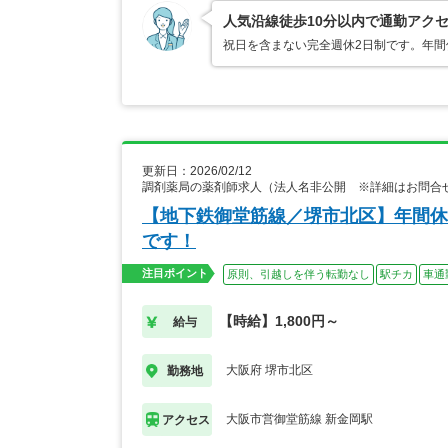
人気沿線徒歩10分以内で通勤アク
祝日を含まない完全週休2日制です。年間
更新日：2026/02/12
調剤薬局の薬剤師求人（法人名非公開 ※詳細はお問合
【地下鉄御堂筋線／堺市北区】年間休
です！
注目ポイント
原則、引越しを伴う転勤なし
駅チカ
車通
【時給】1,800円～
給与
大阪府 堺市北区
勤務地
大阪市営御堂筋線 新金岡駅
アクセス