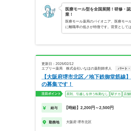
医療モール型を全国展開！研修・認
業！
医療モール薬局のパイオニア、医療モール
に離職率の低さが特徴です。背景として
更新日：2026/02/12
エブリー薬局 株式会社いなほの薬剤師求人
パート・
【大阪府堺市北区／地下鉄御堂筋線】
の募集です！
注目ポイント
原則、引越しを伴う転勤なし
駅チカ
店舗
【時給】2,200円～2,500円
給与
大阪府 堺市北区
勤務地