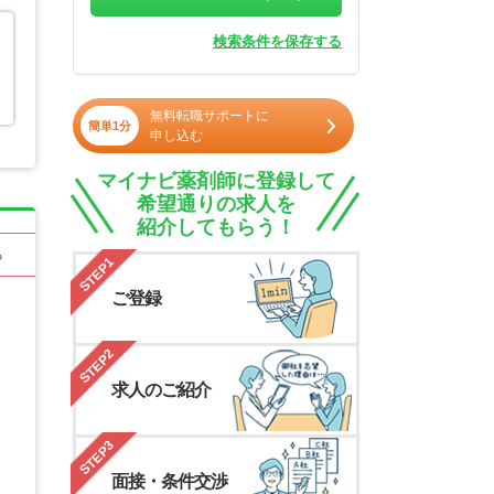
検索条件を保存する
無料転職サポートに
簡単1分
申し込む
マイナビ薬剤師に登録して
希望通りの求人を
紹介してもらう！
る
STEP1
ご登録
STEP2
求人のご紹介
STEP3
面接・条件交渉