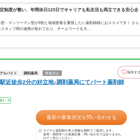
定制度が整い、年間休日123日でキャリアも私生活も両立できる安心企
型・マンツーマン型が9割と地域密着を重視したい薬剤師様におススメです！ さら
はスタッフ間の連携が取れており、チームワークを大…
保存す
アルバイト
調剤薬局
募集停止
駅近徒歩2分の好立地♪調剤薬局にてパート薬剤師
数1～9
最新の募集状況を問い合わせる
マイナビ薬剤師が求人情報を無料でご提供します。
薬局・病院等への直接応募・問い合わせではありません
のでご安心ください。