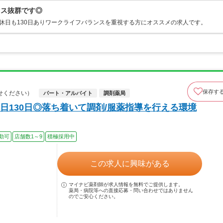
セス抜群です◎
休日も130日ありワークライフバランスを重視する方にオススメの求人です。
保存す
せください）
パート・アルバイト
調剤薬局
日130日◎落ち着いて調剤/服薬指導を行える環境
勤可
店舗数1～9
積極採用中
この求人に興味がある
マイナビ薬剤師が求人情報を無料でご提供します。
薬局・病院等への直接応募・問い合わせではありません
のでご安心ください。