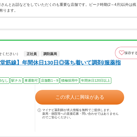
さんとお話などをしていただくのも重要な店舗です。ピーク時期(2～4月)以外は残
有ります。
保存す
せください）
正社員
調剤薬局
堂筋線】年間休日130日◎落ち着いて調剤/服薬指
勤なし
駅チカ
車通勤可
店舗数1～9
積極採用中
年間休日120日以上
この求人に興味がある
マイナビ薬剤師が求人情報を無料でご提供します。
薬局・病院等への直接応募・問い合わせではありません
のでご安心ください。