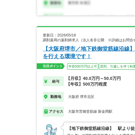
更新日：2026/05/18
調剤薬局の薬剤師求人（法人名非公開 ※詳細はお問合
【大阪府堺市／地下鉄御堂筋線沿線】
を行える環境です！
注目ポイント
年収500万円以上可
原則、引越しを伴う転
【月収】40.0万円～50.0万円
給与
【年収】500万円程度
大阪府 堺市北区
勤務地
大阪市営御堂筋線 新金岡駅
アクセス
【地下鉄御堂筋線沿線】 駅より徒