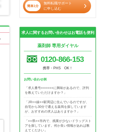
無料転職サポート
簡単1分
に申し込む
求人に関するお問い合わせはお電話も便利
る
薬剤師 専用ダイヤル
0120-866-153
携帯・PHS OK！
お問い合わせ例
「求人番号○○○○○○に興味があるので、評判
を教えていただけますか？」
「JR○○線○○駅周辺に住んでいるのですが、
自宅から30分で通える薬局を探しています
が、おすすめの求人はありますか？」
「○○県○○市内で、残業が少ないドラッグスト
アを探しています。何か良い情報があれば教
えてください」