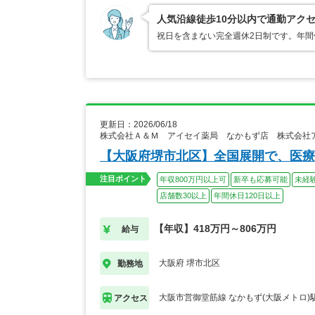
人気沿線徒歩10分以内で通勤アク
祝日を含まない完全週休2日制です。年間
更新日：2026/06/18
株式会社Ａ＆Ｍ アイセイ薬局 なかもず店 株式会社
【大阪府堺市北区】全国展開で、医療
注目ポイント
年収800万円以上可
新卒も応募可能
未経
店舗数30以上
年間休日120日以上
【年収】418万円～806万円
給与
大阪府 堺市北区
勤務地
大阪市営御堂筋線 なかもず(大阪メトロ)
アクセス