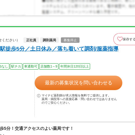
保存す
せください）
正社員
調剤薬局
募集停止
駅徒歩5分／土日休み／落ち着いて調剤/服薬指導
勤なし
駅チカ
車通勤可
店舗数1～9
年間休日120日以上
最新の募集状況を問い合わせる
マイナビ薬剤師が求人情報を無料でご提供します。
薬局・病院等への直接応募・問い合わせではありません
のでご安心ください。
歩5分！交通アクセスのよい薬局です！