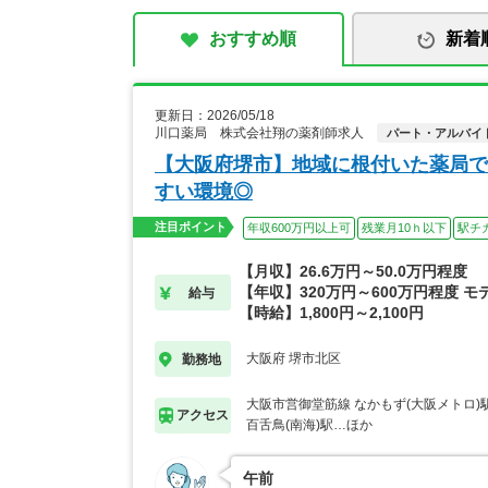
おすすめ順
新着
更新日：2026/05/18
川口薬局 株式会社翔の薬剤師求人
パート・アルバイ
【大阪府堺市】地域に根付いた薬局で
すい環境◎
注目ポイント
年収600万円以上可
残業月10ｈ以下
駅チ
【月収】26.6万円～50.0万円程度
【年収】320万円～600万円程度 モ
給与
【時給】1,800円～2,100円
大阪府 堺市北区
勤務地
大阪市営御堂筋線 なかもず(大阪メトロ)
アクセス
百舌鳥(南海)駅…ほか
午前