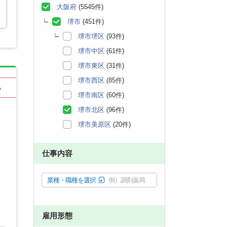
大阪府
(5545件)
堺市
(451件)
堺市堺区
(93件)
堺市中区
(61件)
堺市東区
(31件)
堺市西区
(85件)
る
堺市南区
(60件)
堺市北区
(96件)
堺市美原区
(20件)
仕事内容
業種・職種を選択
例）調剤薬局
雇用形態