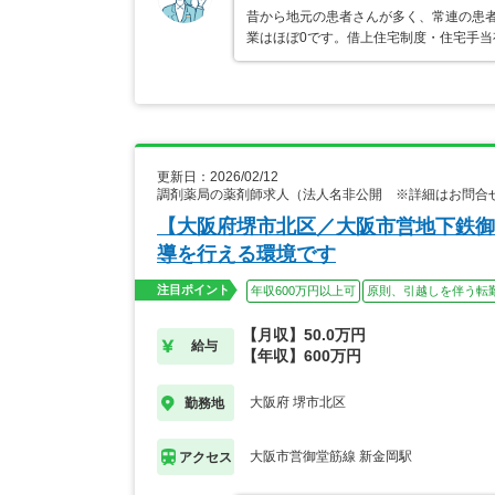
昔から地元の患者さんが多く、常連の患者
業はほぼ0です。借上住宅制度・住宅手当
更新日：2026/02/12
調剤薬局の薬剤師求人（法人名非公開 ※詳細はお問合
【大阪府堺市北区／大阪市営地下鉄御
導を行える環境です
注目ポイント
年収600万円以上可
原則、引越しを伴う転
【月収】50.0万円
給与
【年収】600万円
大阪府 堺市北区
勤務地
大阪市営御堂筋線 新金岡駅
アクセス