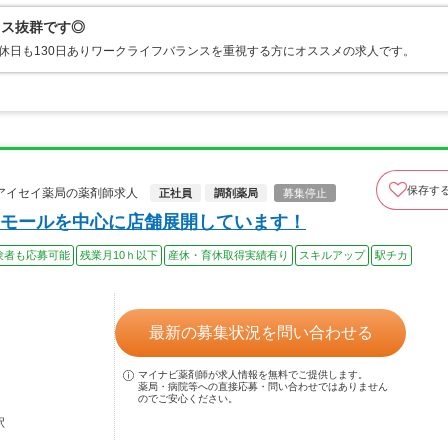
セス抜群です◎
休日も130日ありワークライフバランスを重視する方にオススメの求人です。
保存す
アイセイ薬局の薬剤師求人
正社員
調剤薬局
募集停止
モールを中心に店舗展開しています！
験者も応募可能
残業月10ｈ以下
産休・育休取得実績有り
スキルアップ
駅チカ
最新の募集状況を問い合わせる
マイナビ薬剤師が求人情報を無料でご提供します。
薬局・病院等への直接応募・問い合わせではありません
のでご安心ください。
駅