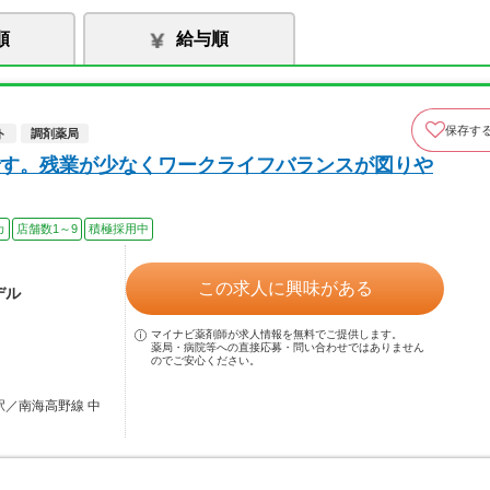
順
給与順
保存す
ト
調剤薬局
す。残業が少なくワークライフバランスが図りや
カ
店舗数1～9
積極採用中
この求人に興味がある
デル
マイナビ薬剤師が求人情報を無料でご提供します。
薬局・病院等への直接応募・問い合わせではありません
のでご安心ください。
駅／南海高野線 中