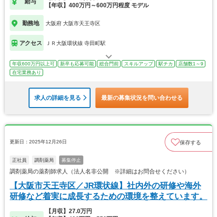
給与
【年収】400万円～600万円程度 モデル
勤務地
大阪府 大阪市天王寺区
アクセス
ＪＲ大阪環状線 寺田町駅
年収600万円以上可
新卒も応募可能
総合門前
スキルアップ
駅チカ
店舗数1～9
在宅業務あり
求人の詳細を見る
最新の募集状況を問い合わせる
更新日：2025年12月26日
保存する
正社員
調剤薬局
募集停止
調剤薬局の薬剤師求人（法人名非公開 ※詳細はお問合せください）
【大阪市天王寺区／JR環状線】社内外の研修や海外
研修など着実に成長するための環境を整えています。
【月収】27.0万円