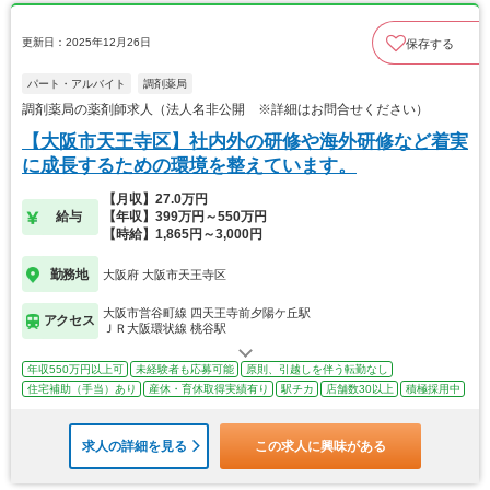
更新日：2025年12月26日
保存する
パート・アルバイト
調剤薬局
調剤薬局の薬剤師求人（法人名非公開 ※詳細はお問合せください）
【大阪市天王寺区】社内外の研修や海外研修など着実
に成長するための環境を整えています。
【月収】27.0万円
給与
【年収】399万円～550万円
【時給】1,865円～3,000円
勤務地
大阪府 大阪市天王寺区
大阪市営谷町線 四天王寺前夕陽ケ丘駅
アクセス
ＪＲ大阪環状線 桃谷駅
年収550万円以上可
未経験者も応募可能
原則、引越しを伴う転勤なし
住宅補助（手当）あり
産休・育休取得実績有り
駅チカ
店舗数30以上
積極採用中
求人の詳細を見る
この求人に興味がある