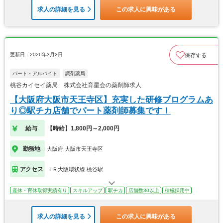
求人の詳細を見る
この求人に興味がある
更新日：2026年3月2日
保存する
パート・アルバイト
調剤薬局
桃谷カイセイ薬局 株式会社育星会の薬剤師求人
【大阪府大阪市天王寺区】充実した研修プログラムあ
り◎駅チカ店舗でパート薬剤師募集です！
給与
【時給】1,800円～2,000円
勤務地
大阪府 大阪市天王寺区
アクセス
ＪＲ大阪環状線 桃谷駅
産休・育休取得実績有り
スキルアップ
駅チカ
店舗数30以上
積極採用中
求人の詳細を見る
この求人に興味がある