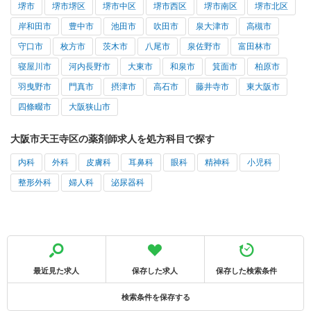
堺市
堺市堺区
堺市中区
堺市西区
堺市南区
堺市北区
岸和田市
豊中市
池田市
吹田市
泉大津市
高槻市
守口市
枚方市
茨木市
八尾市
泉佐野市
富田林市
寝屋川市
河内長野市
大東市
和泉市
箕面市
柏原市
羽曳野市
門真市
摂津市
高石市
藤井寺市
東大阪市
四條畷市
大阪狭山市
大阪市天王寺区の薬剤師求人を処方科目で探す
内科
外科
皮膚科
耳鼻科
眼科
精神科
小児科
整形外科
婦人科
泌尿器科
最近見た求人
保存した求人
保存した検索条件
検索条件を保存する