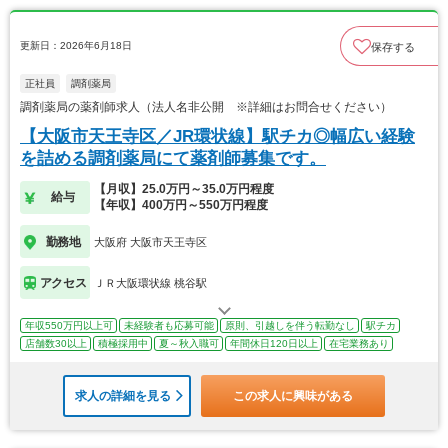
更新日：2026年6月18日
保存する
正社員
調剤薬局
調剤薬局の薬剤師求人（法人名非公開 ※詳細はお問合せください）
【大阪市天王寺区／JR環状線】駅チカ◎幅広い経験
を詰める調剤薬局にて薬剤師募集です。
【月収】25.0万円～35.0万円程度
給与
【年収】400万円～550万円程度
勤務地
大阪府 大阪市天王寺区
アクセス
ＪＲ大阪環状線 桃谷駅
年収550万円以上可
未経験者も応募可能
原則、引越しを伴う転勤なし
駅チカ
店舗数30以上
積極採用中
夏～秋入職可
年間休日120日以上
在宅業務あり
求人の詳細を見る
この求人に興味がある