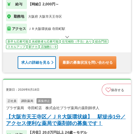
給与
【時給】2,000円～
勤務地
大阪府 大阪市天王寺区
アクセス
ＪＲ大阪環状線 寺田町駅
新卒も応募可能
未経験者も応募可能
住宅補助（手当）あり
総合門前
スキルアップ
駅チカ
店舗数1～9
求人の詳細を見る
最新の募集状況を問い合わせる
更新日：2026年6月18日
保存する
正社員
調剤薬局
募集停止
プラザ薬局 寺田町店 株式会社プラザ薬局の薬剤師求人
【大阪市天王寺区／ＪＲ大阪環状線】 駅徒歩1分／
アクセス便利な薬局で薬剤師の募集です！
【月収】20.0万円以上 24歳～モデル