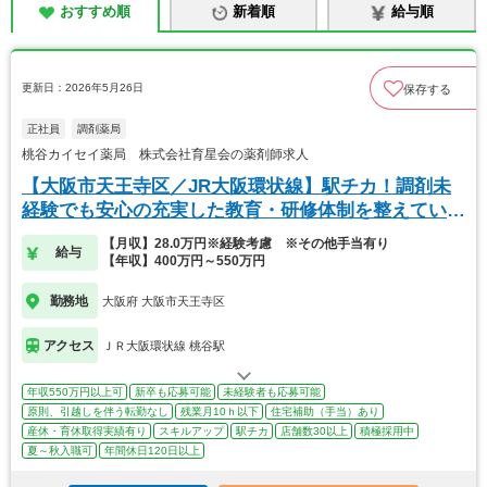
おすすめ順
新着順
給与順
更新日：2026年5月26日
保存する
正社員
調剤薬局
桃谷カイセイ薬局 株式会社育星会の薬剤師求人
【大阪市天王寺区／JR大阪環状線】駅チカ！調剤未
経験でも安心の充実した教育・研修体制を整えていま
す。
【月収】28.0万円※経験考慮 ※その他手当有り
給与
【年収】400万円～550万円
勤務地
大阪府 大阪市天王寺区
アクセス
ＪＲ大阪環状線 桃谷駅
年収550万円以上可
新卒も応募可能
未経験者も応募可能
原則、引越しを伴う転勤なし
残業月10ｈ以下
住宅補助（手当）あり
産休・育休取得実績有り
スキルアップ
駅チカ
店舗数30以上
積極採用中
夏～秋入職可
年間休日120日以上