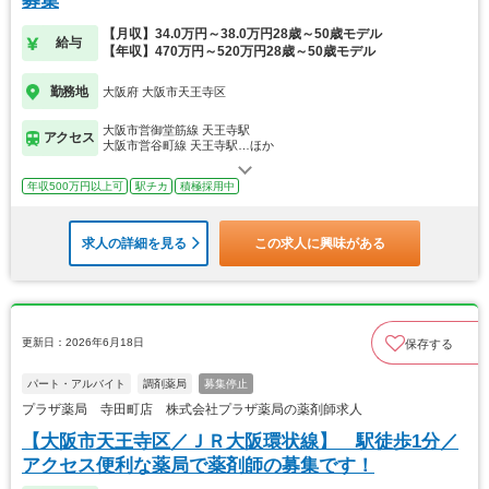
募集
【月収】34.0万円～38.0万円28歳～50歳モデル
給与
【年収】470万円～520万円28歳～50歳モデル
勤務地
大阪府 大阪市天王寺区
大阪市営御堂筋線 天王寺駅
アクセス
大阪市営谷町線 天王寺駅…ほか
年収500万円以上可
駅チカ
積極採用中
求人の詳細を見る
この求人に興味がある
更新日：2026年6月18日
保存する
パート・アルバイト
調剤薬局
募集停止
プラザ薬局 寺田町店 株式会社プラザ薬局の薬剤師求人
【大阪市天王寺区／ＪＲ大阪環状線】 駅徒歩1分／
アクセス便利な薬局で薬剤師の募集です！