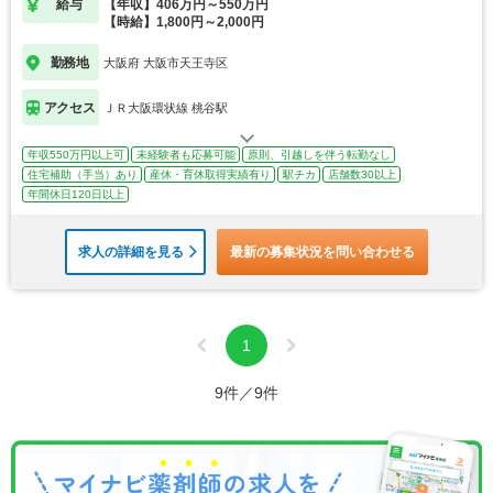
給与
【年収】406万円～550万円
【時給】1,800円～2,000円
勤務地
大阪府 大阪市天王寺区
アクセス
ＪＲ大阪環状線 桃谷駅
年収550万円以上可
未経験者も応募可能
原則、引越しを伴う転勤なし
住宅補助（手当）あり
産休・育休取得実績有り
駅チカ
店舗数30以上
年間休日120日以上
求人の詳細を見る
最新の募集状況を問い合わせる
1
9件／9件