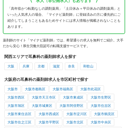
求人（非公開求人）もあります
「高年収かつ転勤なしの調剤薬局」「土日休み＋平日休みの調剤薬局」と
いった人気求人の場合、「マイナビ薬剤師」に登録済みの方に優先的にご
紹介してしまうこともあるためサイトには求人情報が掲載されないことも
あります。
薬剤師のサイト「マイナビ薬剤師」では、希望通りの求人を無料でご紹介。大手
だから安心！厚生労働大臣認可の転職支援サービスです。
関西エリアで耳鼻科の薬剤師求人を探す
大阪
兵庫
京都
滋賀
奈良
和歌山
大阪府の耳鼻科の薬剤師求人を市区町村で探す
大阪市
大阪市都島区
大阪市福島区
大阪市此花区
大阪市西区
大阪市天王寺区
大阪市東成区
大阪市生野区
大阪市旭区
大阪市城東区
大阪市阿倍野区
大阪市住吉区
大阪市東住吉区
大阪市西成区
大阪市淀川区
大阪市鶴見区
大阪市住之江区
大阪市平野区
大阪市北区
大阪市中央区