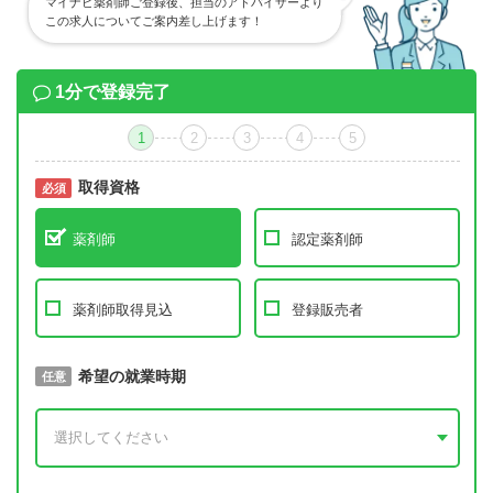
マイナビ薬剤師ご登録後、担当のアドバイザーより
この求人についてご案内差し上げます！
1分で登録完了
1
2
3
4
5
取得資格
必須
必須
薬剤師
認定薬剤師
薬剤師取得見込
登録販売者
取得予定年
希望の就業時期
必須
任意
年 3月