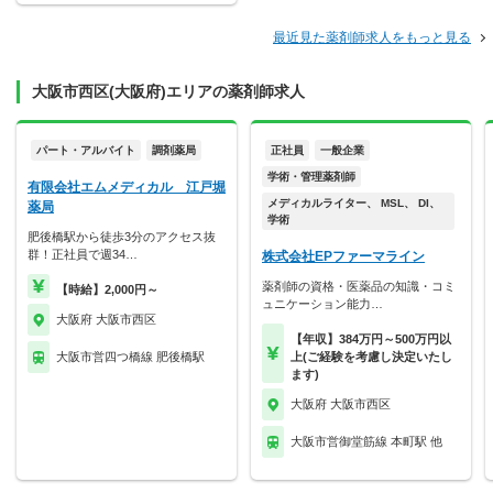
最近見た薬剤師求人をもっと見る
大阪市西区(大阪府)エリアの薬剤師求人
パート・アルバイト
調剤薬局
正社員
一般企業
学術・管理薬剤師
有限会社エムメディカル 江戸堀
メディカルライター、 MSL、 DI、
薬局
学術
肥後橋駅から徒歩3分のアクセス抜
群！正社員で週34…
株式会社EPファーマライン
薬剤師の資格・医薬品の知識・コミ
【時給】2,000円～
ュニケーション能力…
大阪府 大阪市西区
【年収】384万円～500万円以
大阪市営四つ橋線 肥後橋駅
上(ご経験を考慮し決定いたし
ます)
大阪府 大阪市西区
大阪市営御堂筋線 本町駅 他