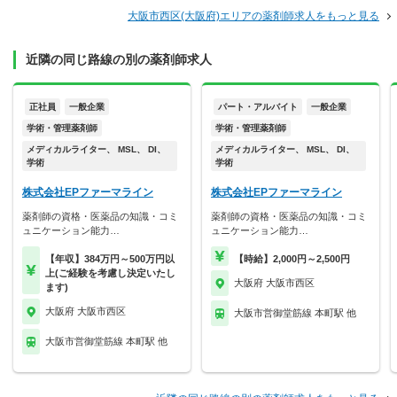
大阪市西区(大阪府)エリアの薬剤師求人をもっと見る
近隣の同じ路線の別の薬剤師求人
正社員
一般企業
パート・アルバイト
一般企業
学術・管理薬剤師
学術・管理薬剤師
メディカルライター、 MSL、 DI、
メディカルライター、 MSL、 DI、
学術
学術
株式会社EPファーマライン
株式会社EPファーマライン
薬剤師の資格・医薬品の知識・コミ
薬剤師の資格・医薬品の知識・コミ
ュニケーション能力…
ュニケーション能力…
【年収】384万円～500万円以
【時給】2,000円～2,500円
上(ご経験を考慮し決定いたし
大阪府 大阪市西区
ます)
大阪府 大阪市西区
大阪市営御堂筋線 本町駅 他
大阪市営御堂筋線 本町駅 他