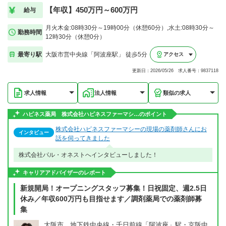
【年収】450万円～600万円
給与
月火木金:08時30分～19時00分（休憩60分）,水土:08時30分～
勤務時間
12時30分（休憩0分）
最寄り駅
大阪市営中央線「阿波座駅」 徒歩5分
アクセス
更新日：2026/05/26 求人番号：9837118
求人情報
法人情報
類似の求人
ハピネス薬局 株式会社ハピネスファーマシ…のポイント
株式会社ハピネスファーマシーの現場の薬剤師さんにお
インタビュー
話を伺ってきました
株式会社パル・オネストへインタビューしました！
キャリアアドバイザーのレポート
新規開局！オープニングスタッフ募集！日祝固定、週2.5日
休み／年収600万円も目指せます／調剤薬局での薬剤師募
集
大阪市、地下鉄中央線・千日前線「阿波座」駅・京阪中