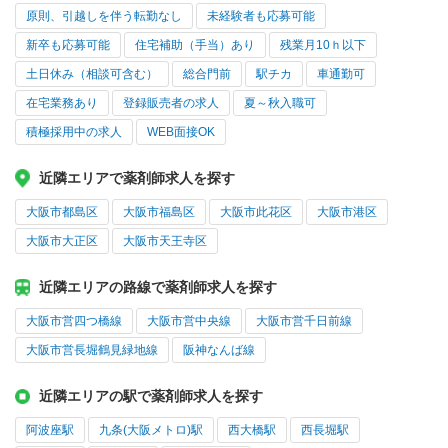
原則、引越しを伴う転勤なし
未経験者も応募可能
新卒も応募可能
住宅補助（手当）あり
残業月10ｈ以下
土日休み（相談可含む）
総合門前
駅チカ
車通勤可
在宅業務あり
登録販売者の求人
夏～秋入職可
積極採用中の求人
WEB面接OK
近隣エリアで薬剤師求人を探す
大阪市都島区
大阪市福島区
大阪市此花区
大阪市港区
大阪市大正区
大阪市天王寺区
近隣エリアの路線で薬剤師求人を探す
大阪市営四つ橋線
大阪市営中央線
大阪市営千日前線
大阪市営長堀鶴見緑地線
阪神なんば線
近隣エリアの駅で薬剤師求人を探す
阿波座駅
九条(大阪メトロ)駅
西大橋駅
西長堀駅