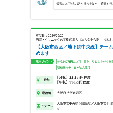
最寄の地下鉄の駅か徒歩3分と、通勤も
更新日：2026/05/26
病院・クリニックの薬剤師求人（法人名非公開 ※詳細
【大阪市西区／地下鉄中央線】チーム
めます
注目ポイント
年収300万円以上可
原則、引越しを伴う転
積極採用中
夏～秋入職可
【月収】22.2万円程度
給与
【年収】336万円程度
大阪府 大阪市西区
勤務地
大阪市営中央線 阿波座駅／大阪市営千日
アクセス
か