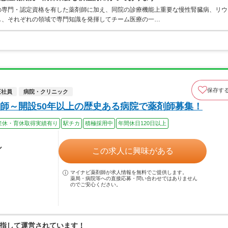
の専門・認定資格を有した薬剤師に加え、同院の診療機能上重要な慢性腎臓病、リウ
し、それぞれの領域で専門知識を発揮してチーム医療の一…
保存す
正社員
病院・クリニック
師～開設50年以上の歴史ある病院で薬剤師募集！
産休・育休取得実績有り
駅チカ
積極採用中
年間休日120日以上
ル
この求人に興味がある
マイナビ薬剤師が求人情報を無料でご提供します。
薬局・病院等への直接応募・問い合わせではありません
のでご安心ください。
指して運営されています！