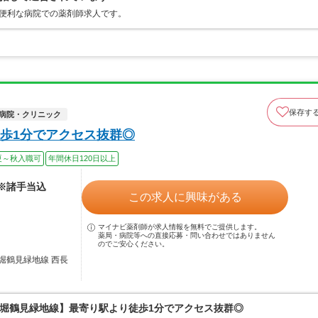
も便利な病院での薬剤師求人です。
保存す
病院・クリニック
歩1分でアクセス抜群◎
夏～秋入職可
年間休日120日以上
 ※諸手当込
この求人に興味がある
マイナビ薬剤師が求人情報を無料でご提供します。
薬局・病院等への直接応募・問い合わせではありません
のでご安心ください。
堀鶴見緑地線 西長
堀鶴見緑地線】最寄り駅より徒歩1分でアクセス抜群◎