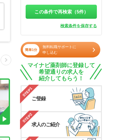
この条件で再検索（
5
件）
検索条件を保存する
無料転職サポートに
簡単1分
申し込む
マイナビ薬剤師に登録して
希望通りの求人を
紹介してもらう！
STEP1
ご登録
STEP2
求人のご紹介