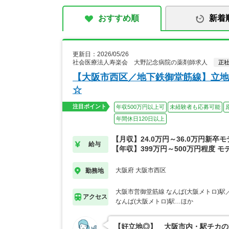
おすすめ順
新着
更新日：2026/05/26
社会医療法人寿楽会 大野記念病院の薬剤師求人
正
【大阪市西区／地下鉄御堂筋線】立地
☆
注目ポイント
年収500万円以上可
未経験者も応募可能
年間休日120日以上
【月収】24.0万円～36.0万円新卒
給与
【年収】399万円～500万円程度 モ
大阪府 大阪市西区
勤務地
大阪市営御堂筋線 なんば(大阪メトロ)
アクセス
なんば(大阪メトロ)駅…ほか
【好立地◎】 大阪市内・駅チカの