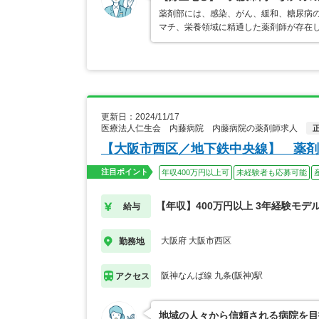
薬剤部には、感染、がん、緩和、糖尿病
マチ、栄養領域に精通した薬剤師が存在
更新日：2024/11/17
医療法人仁生会 内藤病院 内藤病院の薬剤師求人
【大阪市西区／地下鉄中央線】 薬剤
注目ポイント
年収400万円以上可
未経験者も応募可能
【年収】400万円以上 3年経験モデ
給与
大阪府 大阪市西区
勤務地
阪神なんば線 九条(阪神)駅
アクセス
地域の人々から信頼される病院を目