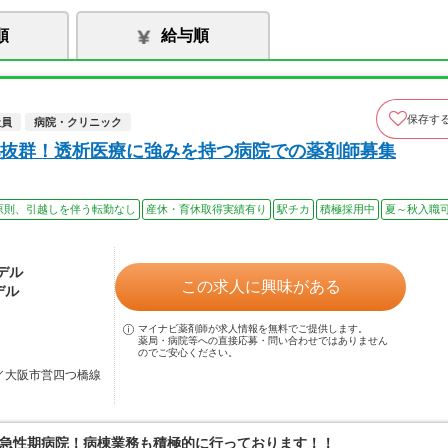
順
給与順
保存す
社員
病院・クリニック
抜群！透析医療に強みを持つ病院での薬剤師募集
原則、引越しを伴う転勤なし
産休・育休取得実績有り
駅チカ
積極採用中
夏～秋入職
モデル
この求人に興味がある
デル
マイナビ薬剤師が求人情報を無料でご提供します。
薬局・病院等への直接応募・問い合わせではありません
のでご安心ください。
駅／大阪市営四つ橋線
急性期病院！病棟業務も積極的に行っております！！