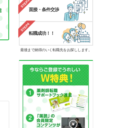
STEP3
面接・条件交渉
STEP4
転職成功！！
最後まで納得のいく転職先をお探しします。