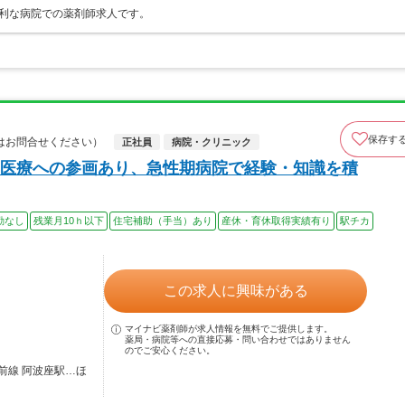
便利な病院での薬剤師求人です。
保存す
はお問合せください）
正社員
病院・クリニック
医療への参画あり、急性期病院で経験・知識を積
勤なし
残業月10ｈ以下
住宅補助（手当）あり
産休・育休取得実績有り
駅チカ
この求人に興味がある
マイナビ薬剤師が求人情報を無料でご提供します。
薬局・病院等への直接応募・問い合わせではありません
のでご安心ください。
前線 阿波座駅…ほ