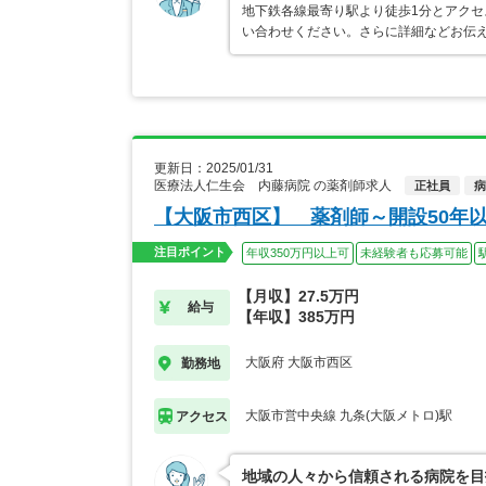
地下鉄各線最寄り駅より徒歩1分とアクセ
い合わせください。さらに詳細などお伝
更新日：2025/01/31
医療法人仁生会 内藤病院 の薬剤師求人
正社員
病
【大阪市西区】 薬剤師～開設50年
注目ポイント
年収350万円以上可
未経験者も応募可能
【月収】27.5万円
給与
【年収】385万円
大阪府 大阪市西区
勤務地
大阪市営中央線 九条(大阪メトロ)駅
アクセス
地域の人々から信頼される病院を目