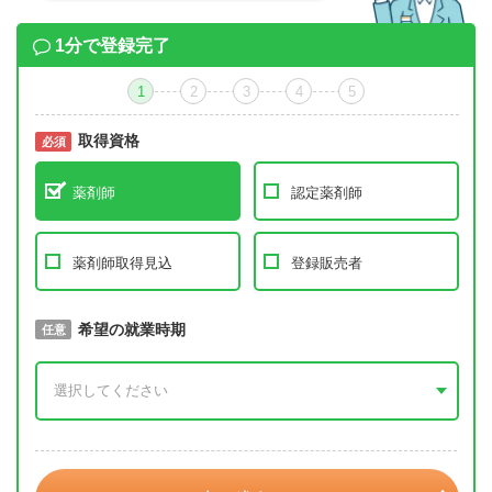
1分で登録完了
1
2
3
4
5
取得資格
必須
必須
薬剤師
認定薬剤師
薬剤師取得見込
登録販売者
取得予定年
希望の就業時期
必須
任意
年 3月