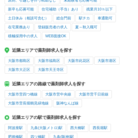
原則、引越しを伴う転勤なし
未経験者も応募可能
新卒も応募可能
住宅補助（手当）あり
残業月10ｈ以下
土日休み（相談可含む）
総合門前
駅チカ
車通勤可
在宅業務あり
登録販売者の求人
夏～秋入職可
積極採用中の求人
WEB面接OK
近隣エリアで薬剤師求人を探す
大阪市都島区
大阪市福島区
大阪市此花区
大阪市港区
大阪市大正区
大阪市天王寺区
近隣エリアの路線で薬剤師求人を探す
大阪市営四つ橋線
大阪市営中央線
大阪市営千日前線
大阪市営長堀鶴見緑地線
阪神なんば線
近隣エリアの駅で薬剤師求人を探す
阿波座駅
九条(大阪メトロ)駅
西大橋駅
西長堀駅
肥後橋駅
四ツ橋駅
九条(阪神)駅