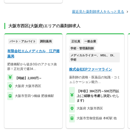
最近見た薬剤師求人をもっと見る
大阪市西区(大阪府)エリアの薬剤師求人
パート・アルバイト
調剤薬局
正社員
一般企業
学術・管理薬剤師
有限会社エムメディカル 江戸堀
メディカルライター、 MSL、 DI、
薬局
学術
肥後橋駅から徒歩3分のアクセス抜
群！正社員で週34…
株式会社EPファーマライン
薬剤師の資格・医薬品の知識・コミ
【時給】2,000円～
ュニケーション能力…
大阪府 大阪市西区
【年収】384万円～500万円以
大阪市営四つ橋線 肥後橋駅
上(ご経験を考慮し決定いたし
ます)
大阪府 大阪市西区
大阪市営御堂筋線 本町駅 他