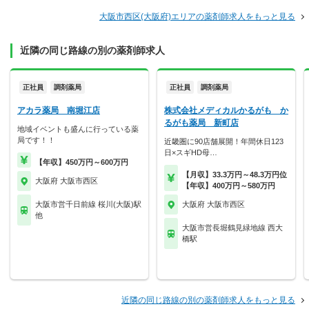
大阪市西区(大阪府)エリアの薬剤師求人をもっと見る
近隣の同じ路線の別の薬剤師求人
正社員
調剤薬局
正社員
調剤薬局
アカラ薬局 南堀江店
株式会社メディカルかるがも か
るがも薬局 新町店
地域イベントも盛んに行っている薬
局です！！
近畿圏に90店舗展開！年間休日123
日×スギHD母…
【年収】450万円～600万円
【月収】33.3万円～48.3万円位
大阪府 大阪市西区
【年収】400万円～580万円
大阪市営千日前線 桜川(大阪)駅
大阪府 大阪市西区
他
大阪市営長堀鶴見緑地線 西大
橋駅
近隣の同じ路線の別の薬剤師求人をもっと見る