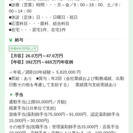
■診療（営業）時間・・・月～金／9：00～18：00、土／9：
00～14：00
■休診（定休）日・・・日曜日・祝日
■応需科目・・・眼科、総合科目
■在宅・・・居宅1件、在宅1件
給与
年収650万円以上可
【月収】26.0万円～47.0万円
【年収】392万円～665万円年収例
＜年収／調剤10年経験＞ 5,820,000 円
■昇給：あり ■賞与：年2回（会社業績および勤務成績、出勤
日数その他を考慮して支給する） 業績賞与支給実績あり
手当
通勤手当(上限50,000円／月額)
残業手当(1分単位で支給)
資格手当(薬剤師手当75,000円～91,000円、認定薬剤師手当
15,000円～30,000円)
その他手当(役職手当：管理薬剤師手当15,000円・店長手当