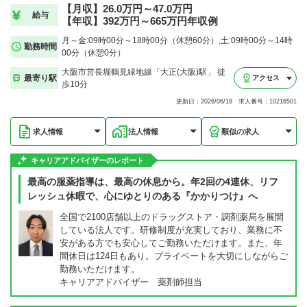
【月収】26.0万円～47.0万円
給与
【年収】392万円～665万円年収例
月～金:09時00分～18時00分（休憩60分）,土:09時00分～14時
勤務時間
00分（休憩0分）
大阪市営長堀鶴見緑地線「大正(大阪)駅」 徒
最寄り駅
アクセス
歩10分
更新日：2026/06/18 求人番号：10216501
求人情報
法人情報
類似の求人
キャリアアドバイザーのレポート
最高の服薬指導は、最高の休息から。年2回の4連休、リフ
レッシュ休暇で、心にゆとりのある『かかりつけ』へ
全国で2100店舗以上のドラッグストア・調剤薬局を展開
している法人です。研修制度が充実しており、業務に不
安がある方でも安心してご勤務いただけます。また、年
間休日は124日もあり。プライベートを大切にしながらご
勤務いただけます。
キャリアアドバイザー 薬剤師担当