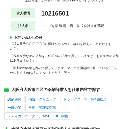
全国共通フリーダイヤル / 携帯・PHPSからでもOKです
10216501
求人番号
法人名
コトブキ薬局 境川店 株式会社スギ薬局
お問い合わせの例
「求人番号〇〇〇〇〇〇に興味があるので、詳細を教えていただけます
か？」
「残業が少なめの店舗をJR〇〇線の沿線で探していますが、おすすめの店舗
はありますか？」
「薬剤師の募集を都内で探しています。マイナビ薬剤師に載っている〇〇以
外におすすめの求人はありますか？」等々
大阪府大阪市西区の薬剤師求人を仕事内容で探す
調剤薬局
病院・クリニック
ドラッグストア（調剤併設）
一般企業
学術・管理薬剤師
メディカルライター、 MSL、 DI、学術