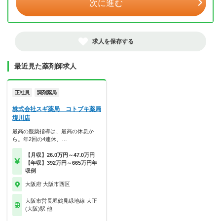
次に進む
求人を保存する
最近見た薬剤師求人
正社員
調剤薬局
株式会社スギ薬局 コトブキ薬局
境川店
最高の服薬指導は、最高の休息か
ら。年2回の4連休、…
【月収】26.0万円～47.0万円
【年収】392万円～665万円年
収例
大阪府 大阪市西区
大阪市営長堀鶴見緑地線 大正
(大阪)駅 他