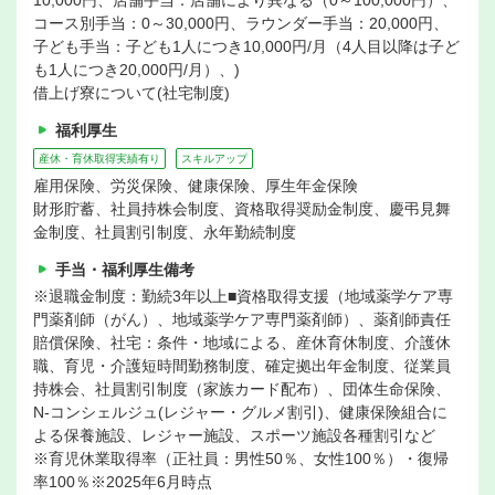
10,000円、店舗手当：店舗により異なる（0～100,000円）、
コース別手当：0～30,000円、ラウンダー手当：20,000円、
子ども手当：子ども1人につき10,000円/月（4人目以降は子ど
も1人につき20,000円/月）、)
借上げ寮について(社宅制度)
福利厚生
産休・育休取得実績有り
スキルアップ
雇用保険、労災保険、健康保険、厚生年金保険
財形貯蓄、社員持株会制度、資格取得奨励金制度、慶弔見舞
金制度、社員割引制度、永年勤続制度
手当・福利厚生備考
※退職金制度：勤続3年以上■資格取得支援（地域薬学ケア専
門薬剤師（がん）、地域薬学ケア専門薬剤師）、薬剤師責任
賠償保険、社宅：条件・地域による、産休育休制度、介護休
職、育児・介護短時間勤務制度、確定拠出年金制度、従業員
持株会、社員割引制度（家族カード配布）、団体生命保険、
N-コンシェルジュ(レジャー・グルメ割引)、健康保険組合に
よる保養施設、レジャー施設、スポーツ施設各種割引など
※育児休業取得率（正社員：男性50％、女性100％）・復帰
率100％※2025年6月時点