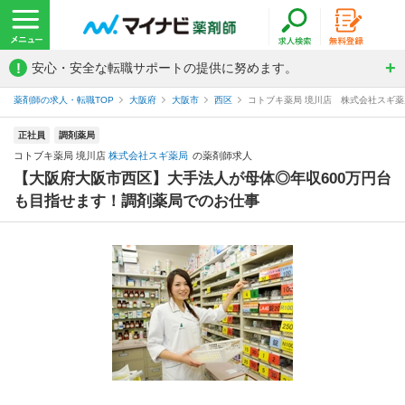
!
安心・安全な転職サポートの提供に努めます。
薬剤師の求人・転職TOP
大阪府
大阪市
西区
コトブキ薬局 境川店 株式会社スギ
正社員
調剤薬局
コトブキ薬局 境川店
株式会社スギ薬局
の薬剤師求人
【大阪府大阪市西区】大手法人が母体◎年収600万円台
も目指せます！調剤薬局でのお仕事