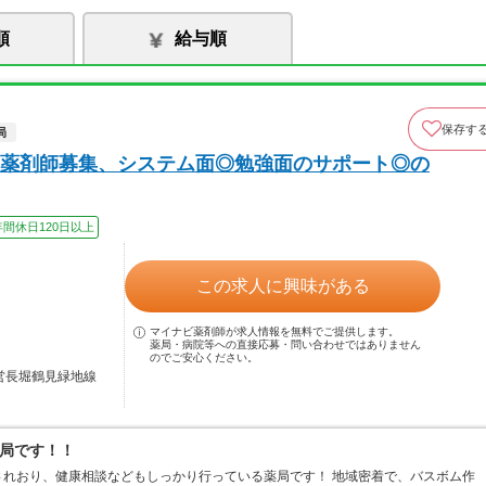
順
給与順
保存す
局
薬剤師募集、システム面◎勉強面のサポート◎の
年間休日120日以上
この求人に興味がある
マイナビ薬剤師が求人情報を無料でご提供します。
薬局・病院等への直接応募・問い合わせではありません
のでご安心ください。
市営長堀鶴見緑地線
局です！！
れおり、健康相談などもしっかり行っている薬局です！ 地域密着で、バスボム作