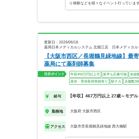
り体験などを様々なイベント行っていま
更新日：2026/06/18
薬局日本メディカルシステム 北堀江店 日本メディカ
【大阪市西区／長堀鶴見緑地線】最寄
薬局にて薬剤師募集
注目ポイント
年収450万円以上可
新卒も応募可能
未経
産休・育休取得実績有り
駅チカ
店舗数3
【年収】467万円以上 27歳～モデル
給与
大阪府 大阪市西区
勤務地
大阪市営長堀鶴見緑地線 西大橋駅
アクセス