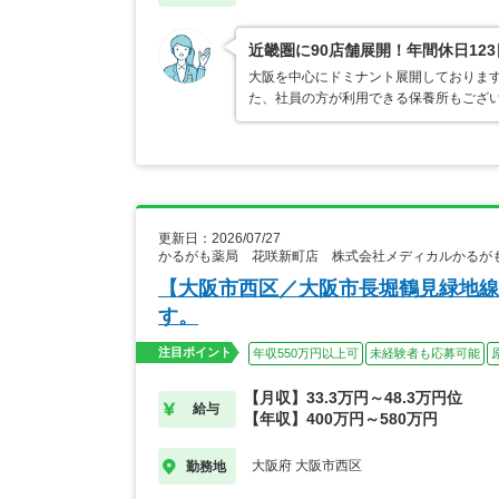
近畿圏に90店舗展開！年間休日12
大阪を中心にドミナント展開しております
た、社員の方が利用できる保養所もござ
更新日：2026/07/27
かるがも薬局 花咲新町店 株式会社メディカルかるが
【大阪市西区／大阪市長堀鶴見緑地線
す。
注目ポイント
年収550万円以上可
未経験者も応募可能
【月収】33.3万円～48.3万円位
給与
【年収】400万円～580万円
大阪府 大阪市西区
勤務地