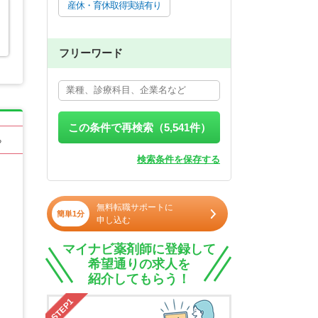
産休・育休取得実績有り
フリーワード
この条件で再検索（
5,541
件）
る
検索条件を保存する
無料転職サポートに
簡単1分
申し込む
マイナビ薬剤師に登録して
希望通りの求人を
紹介してもらう！
STEP1