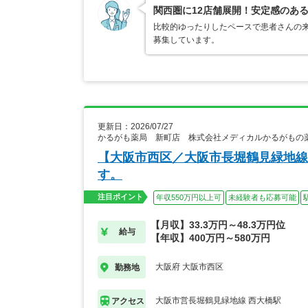
関西圏に12店舗展開！安定感のあ
比較的ゆったりしたペースで患者さんの来
募集しています。
更新日：2026/07/27
かるがも薬局 新町店 株式会社メディカルかるがもの
【大阪市西区／大阪市長堀鶴見緑地線
す。
注目ポイント
年収550万円以上可
未経験者も応募可能
【月収】33.3万円～48.3万円位
給与
【年収】400万円～580万円
大阪府 大阪市西区
勤務地
大阪市営長堀鶴見緑地線 西大橋駅
アクセス