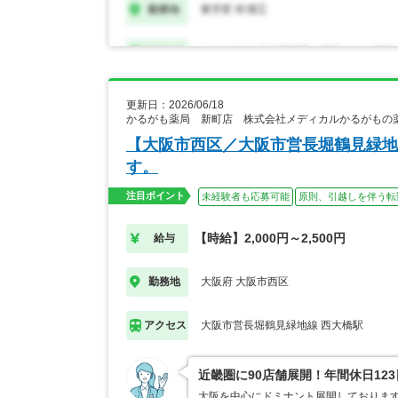
更新日：2026/06/18
かるがも薬局 新町店 株式会社メディカルかるがもの
【大阪市西区／大阪市営長堀鶴見緑地
す。
注目ポイント
未経験者も応募可能
原則、引越しを伴う転
【時給】2,000円～2,500円
給与
大阪府 大阪市西区
勤務地
大阪市営長堀鶴見緑地線 西大橋駅
アクセス
近畿圏に90店舗展開！年間休日12
大阪を中心にドミナント展開しております