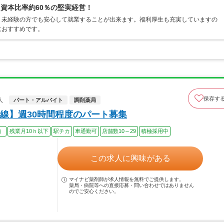
資本比率約60％の堅実経営！
、未経験の方でも安心して就業することが出来ます。福利厚生も充実していますの
におすすめです。
保存す
人
パート・アルバイト
調剤薬局
線】週30時間程度のパート募集
）
残業月10ｈ以下
駅チカ
車通勤可
店舗数10～29
積極採用中
この求人に興味がある
マイナビ薬剤師が求人情報を無料でご提供します。
薬局・病院等への直接応募・問い合わせではありません
のでご安心ください。