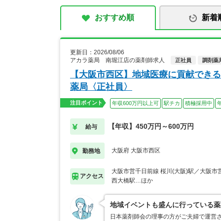
おすすめ順
新着
更新日：2026/08/06
アカラ薬局 南堀江店の薬剤師求人
正社員
調剤薬
【大阪市西区】地域医療に貢献できる
薬局〈正社員〉
注目ポイント
年収600万円以上可
駅チカ
積極採用中
【年収】450万円～600万円
給与
大阪府 大阪市西区
勤務地
大阪市営千日前線 桜川(大阪)駅／大阪
アクセス
西大橋駅…ほか
地域イベントも盛んに行っている薬
日本薬剤師会の理事の方がご夫婦で運営さ